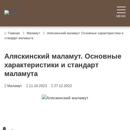
Перейти
к
содержимому
МЕНЮ
Главная
Маламут
Аляскинский маламут. Основные характеристики и
стандарт маламута
Аляскинский маламут. Основные
характеристики и стандарт
маламута
Маламут
11.10.2023
27.12.2022