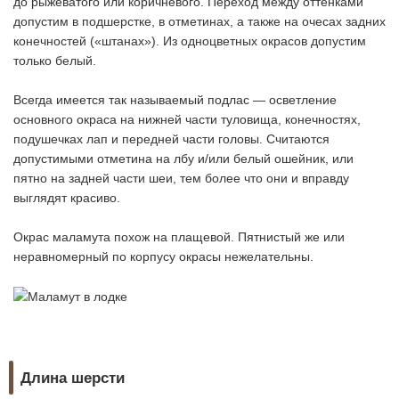
до рыжеватого или коричневого. Переход между оттенками
допустим в подшерстке, в отметинах, а также на очесах задних
конечностей («штанах»). Из одноцветных окрасов допустим
только белый.
Всегда имеется так называемый подлас — осветление
основного окраса на нижней части туловища, конечностях,
подушечках лап и передней части головы. Считаются
допустимыми отметина на лбу и/или белый ошейник, или
пятно на задней части шеи, тем более что они и вправду
выглядят красиво.
Окрас маламута похож на плащевой. Пятнистый же или
неравномерный по корпусу окрасы нежелательны.
Длина шерсти