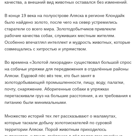
качества, а внешний вид животных оставался без изменений.
В конце 19 века на полуострове Аляска в регионе Клондайк
было найдено золото, после чего на север устремились
старатели со всего мира. Золотодобытчиков привлекли
рабочие качества собак, служивших местным жителям.
Особенно впечатлял интеллект и мудрость животных, которые
совмещались с хитростью и упрямством.
Во времена «Золотой лихорадки» существовал большой спрос
на собачьи упряжки для передвижения в отдалённые районы
Аляски. Ездовой пёс вёз тем, кто был занят в
золотодобывающей промышленности, пищу, воду, палатки,
почту, снаряжение. Аборигенные собаки в упряжках
перетаскивали груз на большие расстояния, а их требования к
питанию были минимальными.
Множество историй тех лет рассказывают о маламутах,
которые таскали добычу золотоискателей по суровой
территории Аляски. Порой животным приходилось
вытаскивать и тянуть вмёрзшие в лёд полозьями гружёные