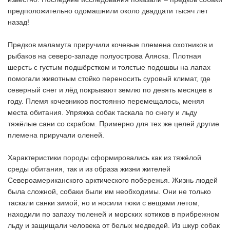
предположительно одомашнили около двадцати тысяч лет
назад!
Предков маламута приручили кочевые племена охотников и
рыбаков на северо-западе полуострова Аляска. Плотная
шерсть с густым подшёрстком и толстые подошвы на лапах
помогали животным стойко переносить суровый климат, где
северный снег и лёд покрывают землю по девять месяцев в
году. Племя кочевников постоянно перемещалось, меняя
места обитания. Упряжка собак таскала по снегу и льду
тяжёлые сани со скрабом. Примерно для тех же целей другие
племена приручали оленей.
Характеристики породы сформировались как из тяжёлой
среды обитания, так и из образа жизни жителей
Североамериканского арктического побережья. Жизнь людей
была сложной, собаки были им необходимы. Они не только
таскали санки зимой, но и носили тюки с вещами летом,
находили по запаху тюленей и морских котиков в прибрежном
льду и защищали человека от белых медведей. Из шкур собак