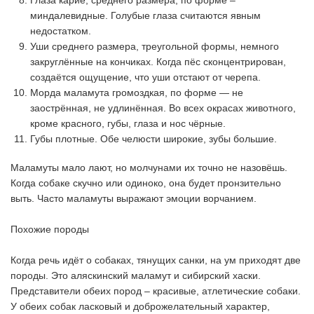
Глаза карие, среднего размера, по форме –
миндалевидные. Голубые глаза считаются явным
недостатком.
Уши среднего размера, треугольной формы, немного
закруглённые на кончиках. Когда пёс сконцентрирован,
создаётся ощущение, что уши отстают от черепа.
Морда маламута громоздкая, по форме — не
заострённая, не удлинённая. Во всех окрасах животного,
кроме красного, губы, глаза и нос чёрные.
Губы плотные. Обе челюсти широкие, зубы большие.
Маламуты мало лают, но молчунами их точно не назовёшь.
Когда собаке скучно или одиноко, она будет пронзительно
выть. Часто маламуты выражают эмоции ворчанием.
Похожие породы
Когда речь идёт о собаках, тянущих санки, на ум приходят две
породы. Это аляскинский маламут и сибирский хаски.
Представители обеих пород – красивые, атлетические собаки.
У обеих собак ласковый и доброжелательный характер,