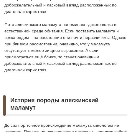
доброжелательный и ласковый взгляд расположенных по
диагонали карих глаз.
Фото аляскинского маламута напоминают дикого волка в
естественной среде обитания. Если поставить маламута и
волка рядом – на расстоянии они почти неразличимы. Однако,
при близком рассмотрении, очевидно, что у маламута
отсутствует тяжёлое хищное выражение. А если
присмотреться ещё ближе, то станет очевидным
доброжелательный и ласковый взгляд расположенных по
диагонали карих глаз.
История породы аляскинский
маламут
До сих пор точное происхождение маламута кинологам не
известно. Последние исследования показали – предков собаки