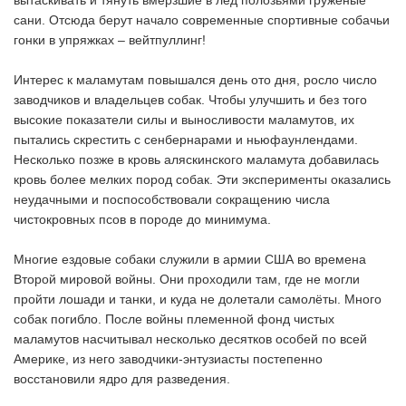
сани. Отсюда берут начало современные спортивные собачьи
гонки в упряжках – вейтпуллинг!
Интерес к маламутам повышался день ото дня, росло число
заводчиков и владельцев собак. Чтобы улучшить и без того
высокие показатели силы и выносливости маламутов, их
пытались скрестить с сенбернарами и ньюфаунлендами.
Несколько позже в кровь аляскинского маламута добавилась
кровь более мелких пород собак. Эти эксперименты оказались
неудачными и поспособствовали сокращению числа
чистокровных псов в породе до минимума.
Многие ездовые собаки служили в армии США во времена
Второй мировой войны. Они проходили там, где не могли
пройти лошади и танки, и куда не долетали самолёты. Много
собак погибло. После войны племенной фонд чистых
маламутов насчитывал несколько десятков особей по всей
Америке, из него заводчики-энтузиасты постепенно
восстановили ядро для разведения.