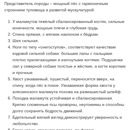
Представитель породы – мощный пёс с гармоничным
строением туловища и развитой мускулатурой:
У маламутов тяжёлый сбалансированный костяк, сильные
конечности, мощные плечи и глубокая грудь.
Спина прямая, с мягким наклоном к бёдрам.
Шея сильная.
Ноги по типу «снегоступов», соответствуют качествам
ездовой сильной собаки: большие лапы с пальцами
плотно прилегающими и изогнутыми когтями. Подушечки
лап у северной собаки толстые и жёсткие, а когти короткие
и прочные.
Хвост узнаваемый, пушистый, переносится вверх, на
спину, когда пёс в покое. Узнаваемая форма хвоста у
аляскинского маламута похожа на размашистый шлейф.
Походка маламута устойчивая и сбалансированная.
Крепко сложенные псы проворны, неутомимы и способны
долго сохранять бодрость движений.
Бдительный мягкий взгляд демонстрирует уверенность и
любопытство.