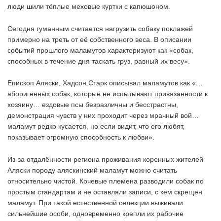
люди шили тёплые меховые куртки с капюшоном.
Сегодня гуманным считается нагрузить собаку поклажей
примерно на треть от её собственного веса. В описании
событий прошлого маламутов характеризуют как «собак,
способных в течение дня таскать груз, равный их весу».
Епископ Аляски, Хадсон Старк описывал маламутов как «…
аборигенных собак, которые не испытывают привязанности к
хозяину… ездовые псы безразличны и бесстрастны,
демонстрация чувств у них проходит через мрачный вой…
маламут редко кусается, но если видит, что его любят,
показывает огромную способность к любви».
Из-за отдалённости региона проживания коренных жителей
Аляски породу аляскинский маламут можно считать
относительно чистой. Кочевые племена разводили собак по
простым стандартам и не оставляли записи, с кем скрещен
маламут. При такой естественной селекции выживали
сильнейшие особи, одновременно крепли их рабочие