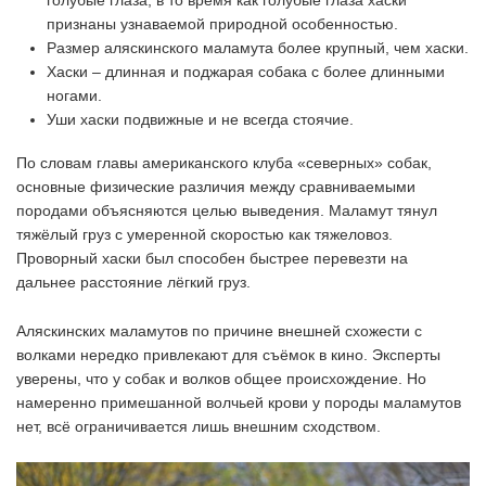
голубые глаза, в то время как голубые глаза хаски
признаны узнаваемой природной особенностью.
Размер аляскинского маламута более крупный, чем хаски.
Хаски – длинная и поджарая собака с более длинными
ногами.
Уши хаски подвижные и не всегда стоячие.
По словам главы американского клуба «северных» собак,
основные физические различия между сравниваемыми
породами объясняются целью выведения. Маламут тянул
тяжёлый груз с умеренной скоростью как тяжеловоз.
Проворный хаски был способен быстрее перевезти на
дальнее расстояние лёгкий груз.
Аляскинских маламутов по причине внешней схожести с
волками нередко привлекают для съёмок в кино. Эксперты
уверены, что у собак и волков общее происхождение. Но
намеренно примешанной волчьей крови у породы маламутов
нет, всё ограничивается лишь внешним сходством.