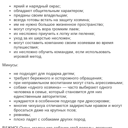
яркий и нарядный окрас;
обладают общительным характером;
преданы своим владельцам;
всегда готовы встать на защиту хозяина;
им не нужно большое жизненное пространство;
могут спугнуть вора громким лаем;
их несложно приучить к лотку или пеленке;
уход за их шерстью несложен;
могут составить компанию своим хозяевам во время
путешествия;
их несложно обучить командам, если использовать
игровой метод.
Минусы:
не подходят для подарка детям;
требуют бережного и осторожного обращения;
при неправильном воспитании могут стать агрессивными;
собаки «одного хозяина» — часто выбирают одного
человека в семье, который становится для них
единственным авторитетом;
нуждаются в особенном подходе при дрессировке;
многие чихуахуа отличаются задиристым нравом и могут
бросаться даже на крупных псов;
ревнивы;
плохо ладят с собаками других пород.
ВАЖНО! Очень маленькие собачки этой породы, весящие