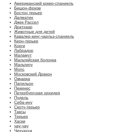
Американский кокер-спаниель
Бишон-фризе
Бостон терьер
Далматин
Джек Рассел
Дратхаар
Животные для детей
Кавалер-кинг-чарльз-спаниель
Керн-терьер
Корги
Лабрадор
Маламут
Мальтийская болонка
Мальтипу
Мопс
Московский Дракон
Овчарка
Папильон
Пекинес
Петербургская орхидея
Пудель
Сиба-ину
Скотч-терьер
Таксы
Терьер
Хаски
чау-чау
Чихуахуа