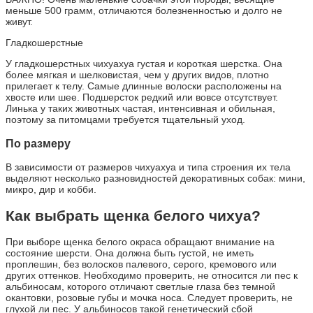
меньше 500 грамм, отличаются болезненностью и долго не
живут.
Гладкошерстные
У гладкошерстных чихуахуа густая и короткая шерстка. Она
более мягкая и шелковистая, чем у других видов, плотно
прилегает к телу. Самые длинные волоски расположены на
хвосте или шее. Подшерсток редкий или вовсе отсутствует.
Линька у таких животных частая, интенсивная и обильная,
поэтому за питомцами требуется тщательный уход.
По размеру
В зависимости от размеров чихуахуа и типа строения их тела
выделяют несколько разновидностей декоративных собак: мини,
микро, дир и кобби.
Как выбрать щенка белого чихуа?
При выборе щенка белого окраса обращают внимание на
состояние шерсти. Она должна быть густой, не иметь
проплешин, без волосков палевого, серого, кремового или
других оттенков. Необходимо проверить, не относится ли пес к
альбиносам, которого отличают светлые глаза без темной
окантовки, розовые губы и мочка носа. Следует проверить, не
глухой ли пес. У альбиносов такой генетический сбой