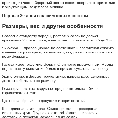
происходит часто. Здоровый щенок весел, энергичен, приветлив
к окружающим, ведет себя активно.
Первые 30 дней с вашим новым щенком
Размеры, вес и другие особенности
Согласно стандарту породы, рост этих собак не должен
превышать 23 см в холке, а вес может составлять от 0,5 до 3 кг.
Чихуахуа — пропорционально сложенная и элегантная собачка
маленького размера и, желательно, квадратного или близкого к
нему формата.
Голова имеет округлую форму. Стоп чётко выраженный. Морда
недлинная, у основания более широкая, сужающаяся к носу.
Уши стоячие, в форме треугольника, широко расставленные,
довольно большие по размеру.
Глаза крупноватые, округлые, предпочтительно, тёмно-
коричневого оттенка.
Цвет носа чёрный, но допустим и коричневатый.
Шея длинная и изящная. Спина прямая, переходящая в
скошенный круп. Грудная клетка объёмная, широкая и
достаточно глубокая, доходящая до локтей.