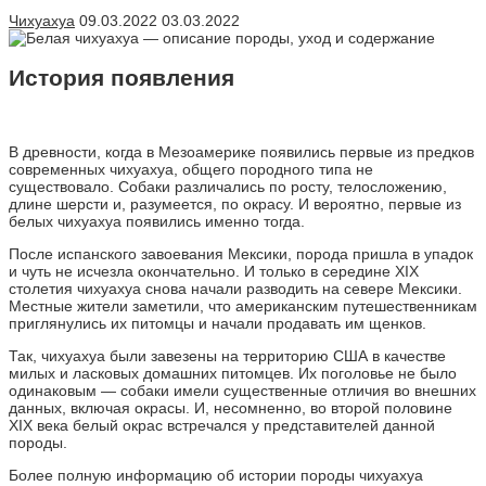
Чихуахуа
09.03.2022
03.03.2022
История появления
В древности, когда в Мезоамерике появились первые из предков
современных чихуахуа, общего породного типа не
существовало. Собаки различались по росту, телосложению,
длине шерсти и, разумеется, по окрасу. И вероятно, первые из
белых чихуахуа появились именно тогда.
После испанского завоевания Мексики, порода пришла в упадок
и чуть не исчезла окончательно. И только в середине XIX
столетия чихуахуа снова начали разводить на севере Мексики.
Местные жители заметили, что американским путешественникам
приглянулись их питомцы и начали продавать им щенков.
Так, чихуахуа были завезены на территорию США в качестве
милых и ласковых домашних питомцев. Их поголовье не было
одинаковым — собаки имели существенные отличия во внешних
данных, включая окрасы. И, несомненно, во второй половине
XIX века белый окрас встречался у представителей данной
породы.
Более полную информацию об истории породы чихуахуа