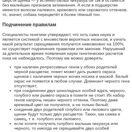
шерсти щенка — у истинно-белых чихуахуа он так и останется
без малейших признаков затемнения. А если в подшерстке
имеются волоски палевого, кремового или сероватого оттенков,
то, значит, собака перецветёт в более тёмный тон.
Подчинение правилам
Специалисты генетики утверждают, что хоть сама наука и
является системой с множеством вероятных нюансов, и узнать
какой результат скрещивания получится невозможно на 100%,
но существует подчинение правилам или законам. Нарушений
за длительное время появления науки генетических расчетов
пока не наблюдалось. Поэтому им можно доверять:
при наличии репрессивных генов у обоих родителей
черной расцветки, помет может дать рыжего окраса
щенков с наличием черных мочек носика и маской. Белый
окрас не появится в любом случае. Доминант черного гена
отсутствует;
при соединении двух шоколадных особей ждать черного,
голубого или рыжего окраса в помете не стоит. Их набор
генов напрочь лишен черного оттенка. Поэтому даже
кремовый цвет не получится, а не только белый;
соединив двух родителей голубого или лилового цвета,
щенки будут только двух расцветок. Таких, как самка и
самец, т. е. голубого или лилового;
если хотите получить голубого малыша чихуахуа или
черного, то никогда не скрещивайте двух особей