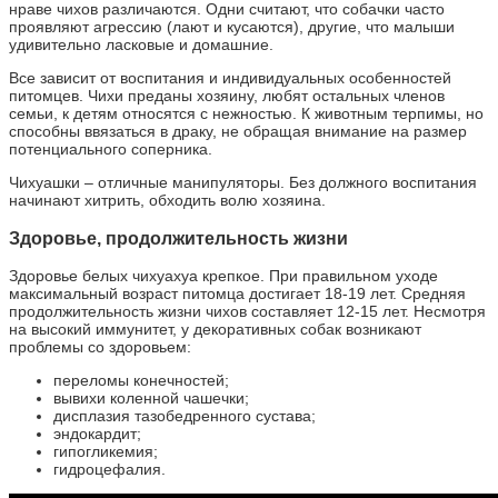
нраве чихов различаются. Одни считают, что собачки часто
проявляют агрессию (лают и кусаются), другие, что малыши
удивительно ласковые и домашние.
Все зависит от воспитания и индивидуальных особенностей
питомцев. Чихи преданы хозяину, любят остальных членов
семьи, к детям относятся с нежностью. К животным терпимы, но
способны ввязаться в драку, не обращая внимание на размер
потенциального соперника.
Чихуашки – отличные манипуляторы. Без должного воспитания
начинают хитрить, обходить волю хозяина.
Здоровье, продолжительность жизни
Здоровье белых чихуахуа крепкое. При правильном уходе
максимальный возраст питомца достигает 18-19 лет. Средняя
продолжительность жизни чихов составляет 12-15 лет. Несмотря
на высокий иммунитет, у декоративных собак возникают
проблемы со здоровьем:
переломы конечностей;
вывихи коленной чашечки;
дисплазия тазобедренного сустава;
эндокардит;
гипогликемия;
гидроцефалия.