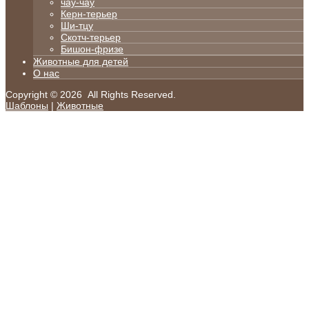
чау-чау
Керн-терьер
Ши-тцу
Скотч-терьер
Бишон-фризе
Животные для детей
О нас
Copyright © 2026 All Rights Reserved.
Шаблоны
|
Животные