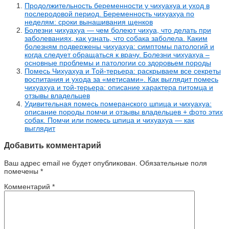
Продолжительность беременности у чихуахуа и уход в
послеродовой период. Беременность чихуахуа по
неделям: сроки вынашивания щенков
Болезни чихуахуа — чем болеют чихуа, что делать при
заболеваниях, как узнать, что собака заболела. Каким
болезням подвержены чихуахуа: симптомы патологий и
когда следует обращаться к врачу. Болезни чихуахуа –
основные проблемы и патологии со здоровьем породы
Помесь Чихуахуа и Той-терьера: раскрываем все секреты
воспитания и ухода за «метисами». Как выглядит помесь
чихуахуа и той-терьера: описание характера питомца и
отзывы владельцев
Удивительная помесь померанского шпица и чихуахуа:
описание породы помчи и отзывы владельцев + фото этих
собак. Помчи или помесь шпица и чихуахуа — как
выглядит
Добавить комментарий
Ваш адрес email не будет опубликован.
Обязательные поля
помечены
*
Комментарий
*