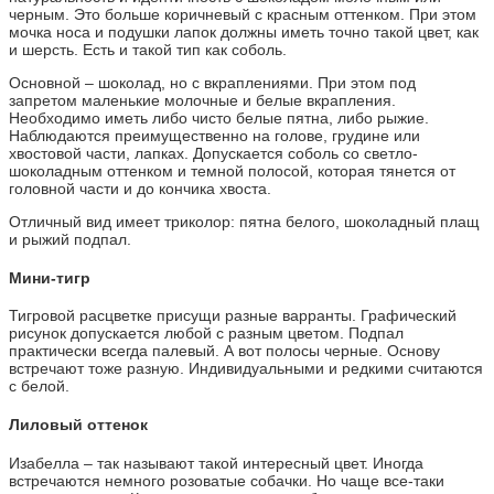
черным. Это больше коричневый с красным оттенком. При этом
мочка носа и подушки лапок должны иметь точно такой цвет, как
и шерсть. Есть и такой тип как соболь.
Основной – шоколад, но с вкраплениями. При этом под
запретом маленькие молочные и белые вкрапления.
Необходимо иметь либо чисто белые пятна, либо рыжие.
Наблюдаются преимущественно на голове, грудине или
хвостовой части, лапках. Допускается соболь со светло-
шоколадным оттенком и темной полосой, которая тянется от
головной части и до кончика хвоста.
Отличный вид имеет триколор: пятна белого, шоколадный плащ
и рыжий подпал.
Мини-тигр
Тигровой расцветке присущи разные варранты. Графический
рисунок допускается любой с разным цветом. Подпал
практически всегда палевый. А вот полосы черные. Основу
встречают тоже разную. Индивидуальными и редкими считаются
с белой.
Лиловый оттенок
Изабелла – так называют такой интересный цвет. Иногда
встречаются немного розоватые собачки. Но чаще все-таки