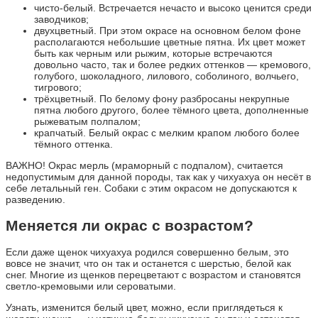
чисто-белый. Встречается нечасто и высоко ценится среди
заводчиков;
двухцветный. При этом окрасе на основном белом фоне
располагаются небольшие цветные пятна. Их цвет может
быть как черным или рыжим, которые встречаются
довольно часто, так и более редких оттенков — кремового,
голубого, шоколадного, лилового, соболиного, волчьего,
тигрового;
трёхцветный. По белому фону разбросаны некрупные
пятна любого другого, более тёмного цвета, дополненные
рыжеватым полпалом;
крапчатый. Белый окрас с мелким крапом любого более
тёмного оттенка.
ВАЖНО! Окрас мерль (мраморный с подпалом), считается
недопустимым для данной породы, так как у чихуахуа он несёт в
себе летальный ген. Собаки с этим окрасом не допускаются к
разведению.
Меняется ли окрас с возрастом?
Если даже щенок чихуахуа родился совершенно белым, это
вовсе не значит, что он так и останется с шерстью, белой как
снег. Многие из щенков перецветают с возрастом и становятся
светло-кремовыми или сероватыми.
Узнать, изменится белый цвет, можно, если приглядеться к