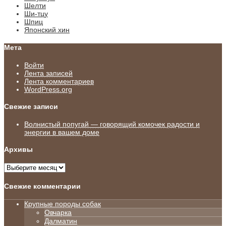
Шелти
Ши-тцу
Шпиц
Японский хин
Мета
Войти
Лента записей
Лента комментариев
WordPress.org
Свежие записи
Волнистый попугай — говорящий комочек радости и
энергии в вашем доме
Архивы
Архивы
Свежие комментарии
Крупные породы собак
Овчарка
Далматин