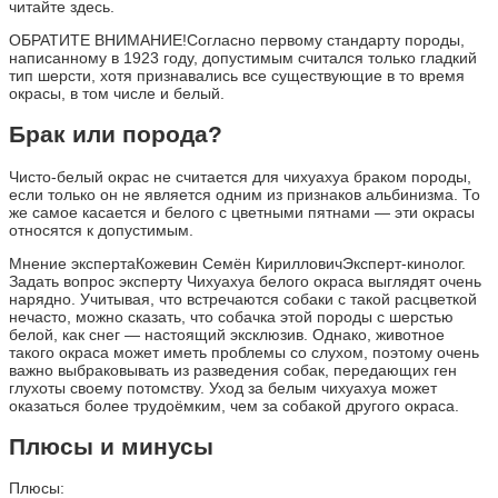
читайте здесь.
ОБРАТИТЕ ВНИМАНИЕ!Согласно первому стандарту породы,
написанному в 1923 году, допустимым считался только гладкий
тип шерсти, хотя признавались все существующие в то время
окрасы, в том числе и белый.
Брак или порода?
Чисто-белый окрас не считается для чихуахуа браком породы,
если только он не является одним из признаков альбинизма. То
же самое касается и белого с цветными пятнами — эти окрасы
относятся к допустимым.
Мнение экспертаКожевин Семён КирилловичЭксперт-кинолог.
Задать вопрос эксперту Чихуахуа белого окраса выглядят очень
нарядно. Учитывая, что встречаются собаки с такой расцветкой
нечасто, можно сказать, что собачка этой породы с шерстью
белой, как снег — настоящий эксклюзив. Однако, животное
такого окраса может иметь проблемы со слухом, поэтому очень
важно выбраковывать из разведения собак, передающих ген
глухоты своему потомству. Уход за белым чихуахуа может
оказаться более трудоёмким, чем за собакой другого окраса.
Плюсы и минусы
Плюсы: