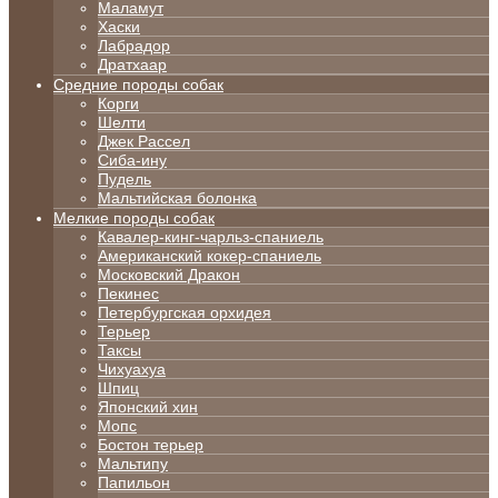
Маламут
Хаски
Лабрадор
Дратхаар
Средние породы собак
Корги
Шелти
Джек Рассел
Сиба-ину
Пудель
Мальтийская болонка
Мелкие породы собак
Кавалер-кинг-чарльз-спаниель
Американский кокер-спаниель
Московский Дракон
Пекинес
Петербургская орхидея
Терьер
Таксы
Чихуахуа
Шпиц
Японский хин
Мопс
Бостон терьер
Мальтипу
Папильон