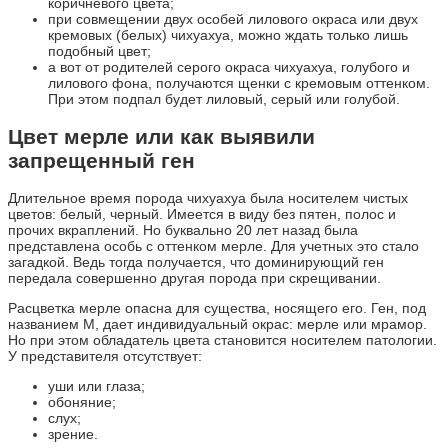
коричневого цвета;
при совмещении двух особей лилового окраса или двух
кремовых (белых) чихуахуа, можно ждать только лишь
подобный цвет;
а вот от родителей серого окраса чихуахуа, голубого и
лилового фона, получаются щенки с кремовым оттенком.
При этом подпал будет лиловый, серый или голубой.
Цвет мерле или как выявили
запрещенный ген
Длительное время порода чихуахуа была носителем чистых
цветов: белый, черный. Имеется в виду без пятен, полос и
прочих вкраплений. Но буквально 20 лет назад была
представлена особь с оттенком мерле. Для учетных это стало
загадкой. Ведь тогда получается, что доминирующий ген
передала совершенно другая порода при скрещивании.
Расцветка мерле опасна для существа, носящего его. Ген, под
названием М, дает индивидуальный окрас: мерле или мрамор.
Но при этом обладатель цвета становится носителем патологии.
У представителя отсутствует:
уши или глаза;
обоняние;
слух;
зрение.