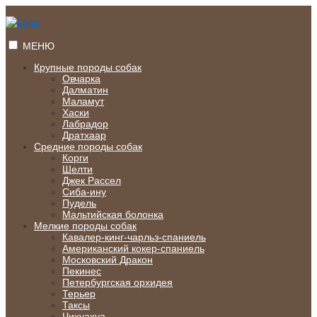
Перейти
к
содержимому
МЕНЮ
Крупные породы собак
Овчарка
Далматин
Маламут
Хаски
Лабрадор
Дратхаар
Средние породы собак
Корги
Шелти
Джек Рассел
Сиба-ину
Пудель
Мальтийская болонка
Мелкие породы собак
Кавалер-кинг-чарльз-спаниель
Американский кокер-спаниель
Московский Дракон
Пекинес
Петербургская орхидея
Терьер
Таксы
Чихуахуа