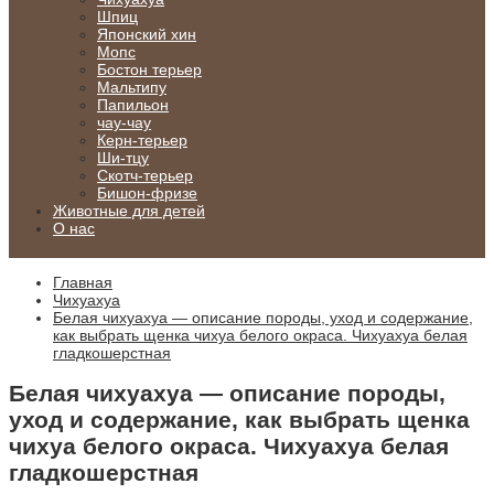
Шпиц
Японский хин
Мопс
Бостон терьер
Мальтипу
Папильон
чау-чау
Керн-терьер
Ши-тцу
Скотч-терьер
Бишон-фризе
Животные для детей
О нас
Главная
Чихуахуа
Белая чихуахуа — описание породы, уход и содержание,
как выбрать щенка чихуа белого окраса. Чихуахуа белая
гладкошерстная
Белая чихуахуа — описание породы,
уход и содержание, как выбрать щенка
чихуа белого окраса. Чихуахуа белая
гладкошерстная