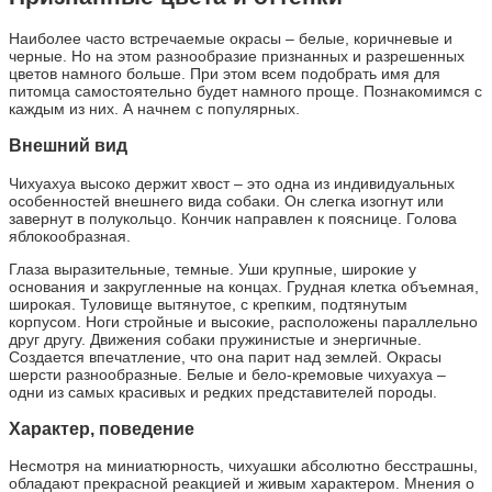
Наиболее часто встречаемые окрасы – белые, коричневые и
черные. Но на этом разнообразие признанных и разрешенных
цветов намного больше. При этом всем подобрать имя для
питомца самостоятельно будет намного проще. Познакомимся с
каждым из них. А начнем с популярных.
Внешний вид
Чихуахуа высоко держит хвост – это одна из индивидуальных
особенностей внешнего вида собаки. Он слегка изогнут или
завернут в полукольцо. Кончик направлен к пояснице. Голова
яблокообразная.
Глаза выразительные, темные. Уши крупные, широкие у
основания и закругленные на концах. Грудная клетка объемная,
широкая. Туловище вытянутое, с крепким, подтянутым
корпусом. Ноги стройные и высокие, расположены параллельно
друг другу. Движения собаки пружинистые и энергичные.
Создается впечатление, что она парит над землей. Окрасы
шерсти разнообразные. Белые и бело-кремовые чихуахуа –
одни из самых красивых и редких представителей породы.
Характер, поведение
Несмотря на миниатюрность, чихуашки абсолютно бесстрашны,
обладают прекрасной реакцией и живым характером. Мнения о