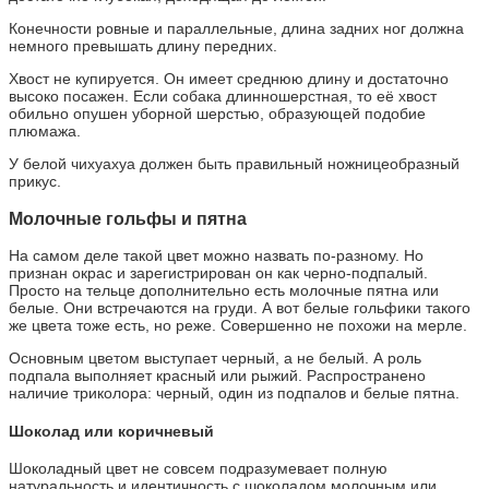
Конечности ровные и параллельные, длина задних ног должна
немного превышать длину передних.
Хвост не купируется. Он имеет среднюю длину и достаточно
высоко посажен. Если собака длинношерстная, то её хвост
обильно опушен уборной шерстью, образующей подобие
плюмажа.
У белой чихуахуа должен быть правильный ножницеобразный
прикус.
Молочные гольфы и пятна
На самом деле такой цвет можно назвать по-разному. Но
признан окрас и зарегистрирован он как черно-подпалый.
Просто на тельце дополнительно есть молочные пятна или
белые. Они встречаются на груди. А вот белые гольфики такого
же цвета тоже есть, но реже. Совершенно не похожи на мерле.
Основным цветом выступает черный, а не белый. А роль
подпала выполняет красный или рыжий. Распространено
наличие триколора: черный, один из подпалов и белые пятна.
Шоколад или коричневый
Шоколадный цвет не совсем подразумевает полную
натуральность и идентичность с шоколадом молочным или