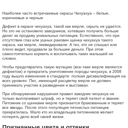
Наиболее часто встречаемые окрасы Чихуахуа – белые,
коричневые и черные
Дефект в окрасе чихуахуа, такой как мерле, скрыть не удается.
Но это не остановило заводчиков, хотевших получить больше
денег за продажу уникальных питомцев. Естественно, что при
отсутствии глаз или ушных раковин щенка чихуахуа такого
окраса, как мерле, ликвидировали. А тех, кто не слышал или
плохо видит, продавали за большие деньги. При этом
самостоятельно кормить и воспитывать таких малышей не
сложно.
Чтобы предотвратить такую мутацию (все-таки мерле является
дефектом) и прекратить уничтожение породы чихуахуа, в 2008
году вышло изменение в стандарте: полная дисквалификация на
всех уровнях. Пес, имеющий расцветку мерле не должен
принимать участие в разведении и выставках.
При обнаружении нарушения правил заводчик чихуахуа не
только выплачивает штраф, но и теряет свой патент и звание.
Питомник со щенками мерле признается бракованным и теряет
все звезды. После этого популяция пятнистых питомцев
прекратилась. Мало кто из владельцев питомников желает
потерять дело всей своей жизни.
Признанные цвета и оттенки