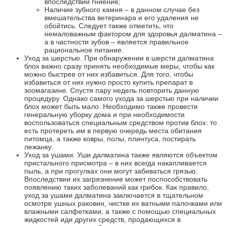
впоследствии гниение;
Наличие зубного камня – в данном случае без
вмешательства ветеринара и его удаления не
обойтись. Следует также отметить, что
немаловажным фактором для здоровья далматина –
а в частности зубов – является правильное
рациональное питание.
Уход за шерстью. При обнаружении в шерсти далматина
блох важно сразу принять необходимые меры, чтобы как
можно быстрее от них избавиться. Для того, чтобы
избавиться от них нужно просто купить препарат в
зоомагазине. Спустя пару недель повторить данную
процедуру. Однако самого ухода за шерстью при наличии
блох может быть мало. Необходимо также провести
генеральную уборку дома и при необходимости
воспользоваться специальным средством против блох: то
есть протереть им в первую очередь места обитания
питомца, а также ковры, полы, плинтуса, постирать
лежанку.
Уход за ушами. Уши далматина также являются объектом
пристального присмотра – в них всегда накапливается
пыль, а при прогулках они могут забиваться грязью.
Впоследствии их загрязнение может поспособствовать
появлению таких заболеваний как грибок. Как правило,
уход за ушами далматина заключается в тщательном
осмотре ушных раковин, чистке их ватными палочками или
влажными салфетками, а также с помощью специальных
жидкостей иди других средств, продающихся в