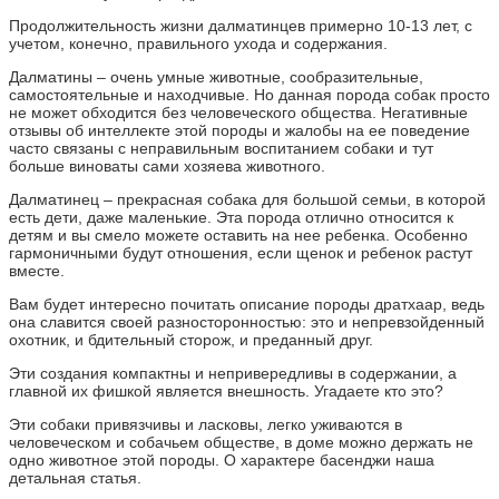
Продолжительность жизни далматинцев примерно 10-13 лет, с
учетом, конечно, правильного ухода и содержания.
Далматины – очень умные животные, сообразительные,
самостоятельные и находчивые. Но данная порода собак просто
не может обходится без человеческого общества. Негативные
отзывы об интеллекте этой породы и жалобы на ее поведение
часто связаны с неправильным воспитанием собаки и тут
больше виноваты сами хозяева животного.
Далматинец – прекрасная собака для большой семьи, в которой
есть дети, даже маленькие. Эта порода отлично относится к
детям и вы смело можете оставить на нее ребенка. Особенно
гармоничными будут отношения, если щенок и ребенок растут
вместе.
Вам будет интересно почитать описание породы дратхаар, ведь
она славится своей разносторонностью: это и непревзойденный
охотник, и бдительный сторож, и преданный друг.
Эти создания компактны и непривередливы в содержании, а
главной их фишкой является внешность. Угадаете кто это?
Эти собаки привязчивы и ласковы, легко уживаются в
человеческом и собачьем обществе, в доме можно держать не
одно животное этой породы. О характере басенджи наша
детальная статья.