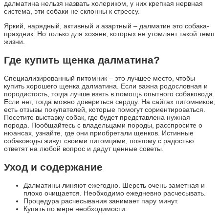
далматина нельзя назвать холериком, у них крепкая нервная
система, эти собаки не склонны к стрессу.
Яркий, нарядный, активный и азартный – далматин это собака-
праздник. Но только для хозяев, которых не утомляет такой темп
жизни.
Где купить щенка далматина?
Специализированный питомник – это лучшее место, чтобы
купить хорошего щенка далматина. Если важна родословная и
породистость, тогда лучше взять в помощь опытного собаковода.
Если нет, тогда можно довериться сердцу. На сайтах питомников,
есть отзывы покупателей, которые помогут сориентироваться.
Посетите выставку собак, где будет представлена нужная
порода. Пообщайтесь с владельцами породы, расспросите о
нюансах, узнайте, где они приобретали щенков. Истинные
собаководы живут своими питомцами, поэтому с радостью
ответят на любой вопрос и дадут ценные советы.
Уход и содержание
Далматины линяют ежегодно. Шерсть очень заметная и
плохо очищается. Необходимо ежедневно расчесывать.
Процедура расчесывания занимает пару минут.
Купать по мере необходимости.