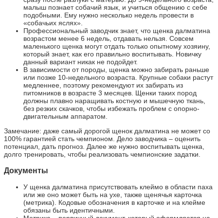
малыш познает собачий язык, и учиться общению с себе
подобными. Ему нужно несколько недель провести в
«собачьих яслях».
Профессиональный заводчик знает, что щенка далматина
возрастом менее 6 недель, отдавать нельзя. Совсем
маленького щенка могут отдать только опытному хозяину,
который знает, как его правильно воспитывать. Новичку
данный вариант никак не подойдет.
В зависимости от породы, щенка можно забирать раньше
или позже 10-недельного возраста. Крупные собаки растут
медленнее, поэтому рекомендуют их забирать из
питомников в возрасте 3 месяцев. Щенки таких пород
должны плавно наращивать костную и мышечную ткань,
без резких скачков, чтобы избежать проблем с опорно-
двигательным аппаратом.
Замечание: даже самый дорогой щенок далматина не может со
100% гарантией стать чемпионом. Дело заводчика – оценить
потенциал, дать прогноз. Далее же нужно воспитывать щенка,
долго тренировать, чтобы реализовать чемпионские задатки.
Документы
У щенка далматина присутствовать клеймо в области паха
или же оно может быть на ухе, также щенячья карточка
(метрика). Кодовые обозначения в карточке и на клейме
обязаны быть идентичными.