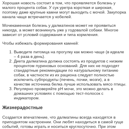
Хорошая новость состоит в том, что проявляется болезнь у
малого процента собак. У сук уретра короткая и широкая,
поэтому даже крупные камни могут выходить с мочой. Закупорка
канала чаще встречается у кобелей.
Мочекаменная болезнь у далматинов может не проявиться
никогда, а может возникнуть уже у годовалой собаки. Многое
зависит от условий содержания и типа кормления.
Чтобы избежать формирования камней:
Выводите питомца на прогулку как можно чаще (в идеале
– 4 раза в день).
Диета далматина должна состоять из продуктов с низким
процентом пуриновых оснований. Для них не подходят
стандартные рекомендации по натуральному питанию
собак, в частности из их рациона следует полностью
исключить субпродукты (печень, почки, мозги), а в
качестве источника белка лучше использовать мясо птицы.
Регулярно проверяйте рН мочи, это можно делать в
домашних условиях с помощью тест-полосок с
индикатором.
Жизнерадостные
Создается впечатление, что далматины всегда находятся в
приподнятом настроении. Они любят находиться в самой гуще
событий, готовы играть и носиться круглосуточно. При этом