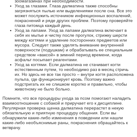
зоомагазинах при необходимости.
Уход за глазами. Глаза далматина также способны
загрязняться пылью или выделениями после сна. Все это
может послужить источником инфекционных воспалений,
покраснений и ряде других проблем. Поэтому проверяйте
глаза питомца каждый день.
Уход за лапами. Уход за лапами далматина включает в
себя их мытье и чистку после прогулок, стрижку шерсти
между когтями и удаление посторонних предметов или
мусора. Следует также уделять внимание внутренней
поверхности (подушкам) и обрабатывать ее специальным
средством «ваксой» в зимний период времени, когда
асфальт посыпает реагентами.
Уход за когтями. Если далматина не стачивает когти
естественным путем, то необходимо раз в месяц стричь
их. Но здесь не все так просто – внутри когтя расположена
пульпа, где функционирует кровь. Поэтому важно
подстригать их не слишком коротко и правильно, чтобы
животному не было больно.
Помните, что все процедуры ухода за псом помогают наладить
взаимоотношение с собакой и приручает его к дисциплине.
Регулярная проверка щенка далматина перерастет в некую
обязательную и приятную процедуру общения. Если вы
обнаружили какие-либо изменения в поведении или нашли
какие-либо необъяснимые раны, покраснения обращайтесь к
ветврачу.