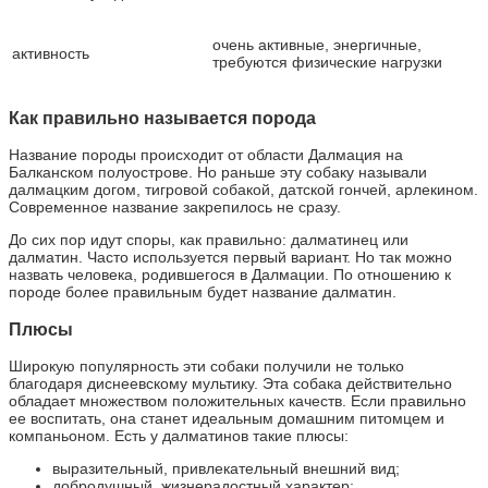
очень активные, энергичные,
активность
требуются физические нагрузки
Как правильно называется порода
Название породы происходит от области Далмация на
Балканском полуострове. Но раньше эту собаку называли
далмацким догом, тигровой собакой, датской гончей, арлекином.
Современное название закрепилось не сразу.
До сих пор идут споры, как правильно: далматинец или
далматин. Часто используется первый вариант. Но так можно
назвать человека, родившегося в Далмации. По отношению к
породе более правильным будет название далматин.
Плюсы
Широкую популярность эти собаки получили не только
благодаря диснеевскому мультику. Эта собака действительно
обладает множеством положительных качеств. Если правильно
ее воспитать, она станет идеальным домашним питомцем и
компаньоном. Есть у далматинов такие плюсы:
выразительный, привлекательный внешний вид;
добродушный, жизнерадостный характер;