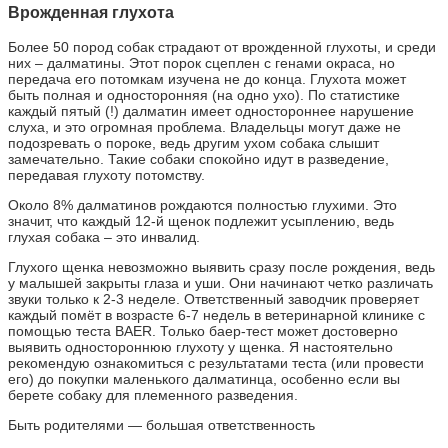
Врожденная глухота
Более 50 пород собак страдают от врожденной глухоты, и среди
них – далматины. Этот порок сцеплен с генами окраса, но
передача его потомкам изучена не до конца. Глухота может
быть полная и односторонняя (на одно ухо). По статистике
каждый пятый (!) далматин имеет одностороннее нарушение
слуха, и это огромная проблема. Владельцы могут даже не
подозревать о пороке, ведь другим ухом собака слышит
замечательно. Такие собаки спокойно идут в разведение,
передавая глухоту потомству.
Около 8% далматинов рождаются полностью глухими. Это
значит, что каждый 12-й щенок подлежит усыплению, ведь
глухая собака – это инвалид.
Глухого щенка невозможно выявить сразу после рождения, ведь
у малышей закрыты глаза и уши. Они начинают четко различать
звуки только к 2-3 неделе. Ответственный заводчик проверяет
каждый помёт в возрасте 6-7 недель в ветеринарной клинике с
помощью теста BAER. Только баер-тест может достоверно
выявить одностороннюю глухоту у щенка. Я настоятельно
рекомендую ознакомиться с результатами теста (или провести
его) до покупки маленького далматинца, особенно если вы
берете собаку для племенного разведения.
Быть родителями — большая ответственность