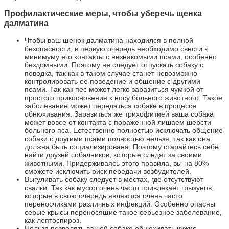
Профилактические меры, чтобы уберечь щенка
далматина
Чтобы ваш щенок далматина находился в полной
безопасности, в первую очередь необходимо свести к
минимуму его контакты с незнакомыми псами, особенно
бездомными. Поэтому не следует отпускать собаку с
поводка, так как в таком случае станет невозможно
контролировать ее поведение и общение с другими
псами. Так как пес может легко заразиться чумкой от
простого прикосновения к носу больного животного. Такое
заболевание может передаться собаке в процессе
обнюхивания. Заразиться же трихофитией ваша собака
может вовсе от контакта с пораженной лишаем шерсти
больного пса. Естественно полностью исключать общение
собаки с другими псами полностью нельзя, так как она
должна быть социализирована. Поэтому старайтесь себе
найти друзей собачников, которые следят за своими
животными. Придерживаясь этого правила, вы на 80%
сможете исключить риск передачи возбудителей.
Выгуливать собаку следует в местах, где отсутствуют
свалки. Так как мусор очень часто привлекает грызунов,
которые в свою очередь являются очень часто
переносчиками различных инфекций. Особенно опасны
серые крысы переносящие такое серьезное заболевание,
как лептоспироз.
Нельзя позволять вашей собаке обнюхивать чужие