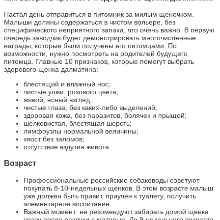
Настал день отправиться в питомник за милым щеночком.
Малыши должны содержаться в чистом вольере, без
специфического неприятного запаха, что очень важно. В первую
очередь заводчик будет демонстрировать многочисленные
награды, которые были получены его питомцами. По
возможности, нужно посмотреть на родителей будущего
питомца. Главные 10 признаков, которые помогут выбрать
здорового щенка далматина:
блестящий и влажный нос;
чистые ушки, розового цвета;
живой, ясный взгляд;
чистые глаза, без каких-либо выделений;
здоровая кожа, без паразитов, болячек и прыщей;
шелковистая, блестящая шерсть;
лимфоузлы нормальной величины;
хвост без заломов;
отсутствие вздутия живота.
Возраст
Профессиональные российские собаководы советуют
покупать 8-10-недельных щенков. В этом возрасте малыш
уже должен быть привит, приучен к туалету, получить
элементарное воспитание.
Важный момент: не рекомендуют забирать домой щенка
сразу после разлуки с матерью. До 9-недельного возраста,