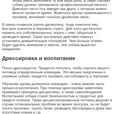
чтобы уметь выполнять ту или иную роль. В таких случаях
собаку должен тренировать профессиональный кинолог.
Довольно часто пса заводят как друга, с которым можно
весело провести время. Животное крепко привязывается к
человеку, возникает сильная дружеская связь.
В семье появился щенок далматина, тогда помогите ему
быстрее освоится и пережить стресс. Для этого достаточно
кормить его собственноручно, играть с ним, общаться и
проводить время. Такие несложные действия помогут
установить доверительные отношения. Чем больше хозяин
будет уделять внимания и заботы, тем собака вырастет
преданнее.
Дрессировка и воспитание
Плохо дрессируется. Придется попотеть, чтобы научить вашего
питомца определенным командам. Это весьма энергичные и
упрямые собаки, придется проявить настойчивость и терпение.
Обучение щенка далматина командам – очень важная часть
процесса воспитания. При помощи дрессировки животному
прививают принципы дисциплины, а также самообладания.
Воспитанная собака станет безопасностью и гордостью для
каждого хозяина. Также дисциплинированный питомец выручит в
случае потенциальных проблем во время прогулок, он не будет
пугать прохожих, грызть тапки, разводить беспорядок в доме при
отсутствии хозяев и т.д.