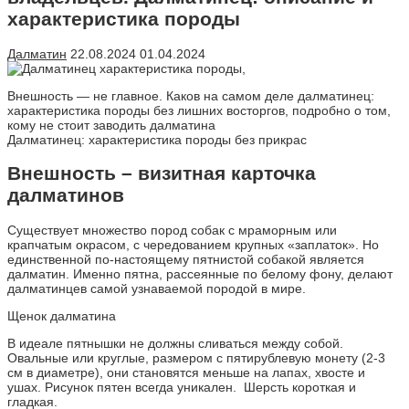
характеристика породы
Далматин
22.08.2024
01.04.2024
Внешность — не главное. Каков на самом деле далматинец:
характеристика породы без лишних восторгов, подробно о том,
кому не стоит заводить далматина
Далматинец: характеристика породы без прикрас
Внешность – визитная карточка
далматинов
Существует множество пород собак с мраморным или
крапчатым окрасом, с чередованием крупных «заплаток». Но
единственной по-настоящему пятнистой собакой является
далматин. Именно пятна, рассеянные по белому фону, делают
далматинцев самой узнаваемой породой в мире.
Щенок далматина
В идеале пятнышки не должны сливаться между собой.
Овальные или круглые, размером с пятирублевую монету (2-3
см в диаметре), они становятся меньше на лапах, хвосте и
ушах. Рисунок пятен всегда уникален. Шерсть короткая и
гладкая.