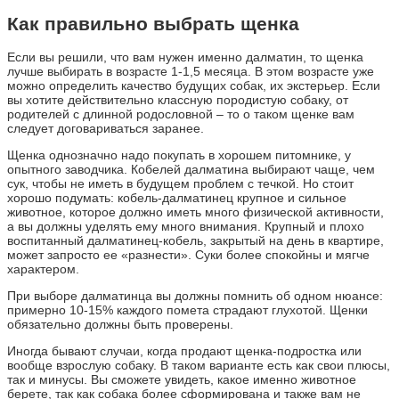
Как правильно выбрать щенка
Если вы решили, что вам нужен именно далматин, то щенка
лучше выбирать в возрасте 1-1,5 месяца. В этом возрасте уже
можно определить качество будущих собак, их экстерьер. Если
вы хотите действительно классную породистую собаку, от
родителей с длинной родословной – то о таком щенке вам
следует договариваться заранее.
Щенка однозначно надо покупать в хорошем питомнике, у
опытного заводчика. Кобелей далматина выбирают чаще, чем
сук, чтобы не иметь в будущем проблем с течкой. Но стоит
хорошо подумать: кобель-далматинец крупное и сильное
животное, которое должно иметь много физической активности,
а вы должны уделять ему много внимания. Крупный и плохо
воспитанный далматинец-кобель, закрытый на день в квартире,
может запросто ее «разнести». Суки более спокойны и мягче
характером.
При выборе далматинца вы должны помнить об одном нюансе:
примерно 10-15% каждого помета страдают глухотой. Щенки
обязательно должны быть проверены.
Иногда бывают случаи, когда продают щенка-подростка или
вообще взрослую собаку. В таком варианте есть как свои плюсы,
так и минусы. Вы сможете увидеть, какое именно животное
берете, так как собака более сформирована и также вам не