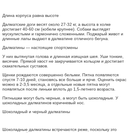
Длина корпуса равна высоте
Далматские доги весят около 27-32 кг, а высота в холке
достигает 40-60 см (кобели крупнее). Собаки выглядят
мускулистыми и гармонично сложенными. Поджарый живот и
длинные лапы выдают в далматине отличного бегуна.
Далматины — настоящие спортсмены
У них вытянутая голова и длинная изящная шея. Уши тонкие,
висячие. Прямой хвост не закручивается кольцом и достигает
скакательных суставов.
Щенки рождаются совершенно белыми. Пятна появляются
спустя 7-10 дней, становясь все больше и ярче. Оценить окрас
можно в 2-3,5 месяца, а отдельные новые пятна могут
появляться после линьки вплоть до 1,5-летнего возраста.
Пятнышки могут быть черные, а могут быть шоколадные. У
шоколадных далматинов коричневый нос.
Шоколадный и черный далматины
Шоколадные далматины встречаются реже, поскольку это