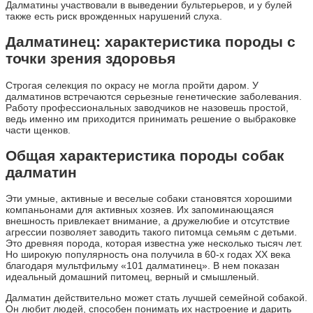
Далматины участвовали в выведении бультерьеров, и у булей
также есть риск врожденных нарушений слуха.
Далматинец: характеристика породы с
точки зрения здоровья
Строгая селекция по окрасу не могла пройти даром. У
далматинов встречаются серьезные генетические заболевания.
Работу профессиональных заводчиков не назовешь простой,
ведь именно им приходится принимать решение о выбраковке
части щенков.
Общая характеристика породы собак
далматин
Эти умные, активные и веселые собаки становятся хорошими
компаньонами для активных хозяев. Их запоминающаяся
внешность привлекает внимание, а дружелюбие и отсутствие
агрессии позволяет заводить такого питомца семьям с детьми.
Это древняя порода, которая известна уже несколько тысяч лет.
Но широкую популярность она получила в 60-х годах XX века
благодаря мультфильму «101 далматинец». В нем показан
идеальный домашний питомец, верный и смышленый.
Далматин действительно может стать лучшей семейной собакой.
Он любит людей, способен понимать их настроение и дарить