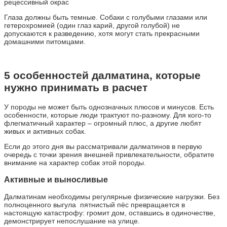
рецессивный окрас
Глаза должны быть темные. Собаки с голубыми глазами или
гетерохромией (один глаз карий, другой голубой) не
допускаются к разведению, хотя могут стать прекрасными
домашними питомцами.
5 особенностей далматина, которые
нужно принимать в расчет
У породы не может быть однозначных плюсов и минусов. Есть
особенности, которые люди трактуют по-разному. Для кого-то
флегматичный характер – огромный плюс, а другие любят
живых и активных собак.
Если до этого дня вы рассматривали далматинов в первую
очередь с точки зрения внешней привлекательности, обратите
внимание на характер собак этой породы.
Активные и выносливые
Далматинам необходимы регулярные физические нагрузки. Без
полноценного выгула пятнистый пёс превращается в
настоящую катастрофу: громит дом, оставшись в одиночестве,
демонстрирует непослушание на улице.