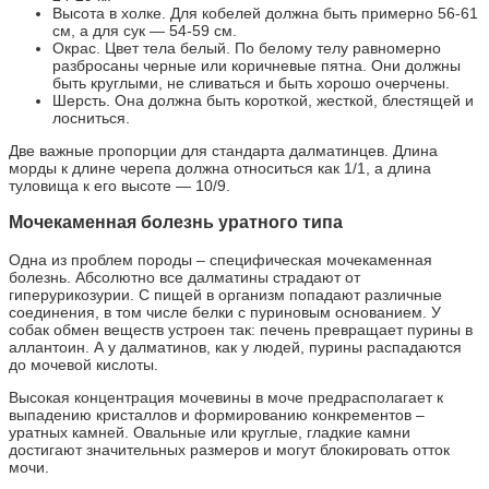
Высота в холке. Для кобелей должна быть примерно 56-61
см, а для сук — 54-59 см.
Окрас. Цвет тела белый. По белому телу равномерно
разбросаны черные или коричневые пятна. Они должны
быть круглыми, не сливаться и быть хорошо очерчены.
Шерсть. Она должна быть короткой, жесткой, блестящей и
лосниться.
Две важные пропорции для стандарта далматинцев. Длина
морды к длине черепа должна относиться как 1/1, а длина
туловища к его высоте — 10/9.
Мочекаменная болезнь уратного типа
Одна из проблем породы – специфическая мочекаменная
болезнь. Абсолютно все далматины страдают от
гиперурикозурии. С пищей в организм попадают различные
соединения, в том числе белки с пуриновым основанием. У
собак обмен веществ устроен так: печень превращает пурины в
аллантоин. А у далматинов, как у людей, пурины распадаются
до мочевой кислоты.
Высокая концентрация мочевины в моче предрасполагает к
выпадению кристаллов и формированию конкрементов –
уратных камней. Овальные или круглые, гладкие камни
достигают значительных размеров и могут блокировать отток
мочи.