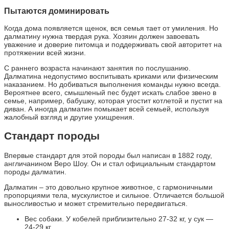
Пытаются доминировать
Когда дома появляется щенок, вся семья тает от умиления. Но
далматину нужна твердая рука. Хозяин должен завоевать
уважение и доверие питомца и поддерживать свой авторитет на
протяжении всей жизни.
С раннего возраста начинают занятия по послушанию.
Далматина недопустимо воспитывать криками или физическим
наказанием. Но добиваться выполнения команды нужно всегда.
Вероятнее всего, смышленый пес будет искать слабое звено в
семье, например, бабушку, которая угостит котлетой и пустит на
диван. А иногда далматин помыкает всей семьей, используя
жалобный взгляд и другие ухищрения.
Стандарт породы
Впервые стандарт для этой породы был написан в 1882 году,
англичанином Веро Шоу. Он и стал официальным стандартом
породы далматин.
Далматин – это довольно крупное животное, с гармоничными
пропорциями тела, мускулистое и сильное. Отличается большой
выносливостью и может стремительно передвигаться.
Вес собаки. У кобелей приблизительно 27-32 кг, у сук —
24-29 кг.