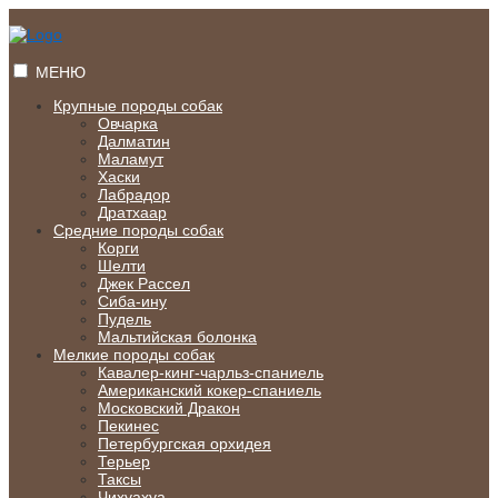
Перейти
к
содержимому
МЕНЮ
Крупные породы собак
Овчарка
Далматин
Маламут
Хаски
Лабрадор
Дратхаар
Средние породы собак
Корги
Шелти
Джек Рассел
Сиба-ину
Пудель
Мальтийская болонка
Мелкие породы собак
Кавалер-кинг-чарльз-спаниель
Американский кокер-спаниель
Московский Дракон
Пекинес
Петербургская орхидея
Терьер
Таксы
Чихуахуа