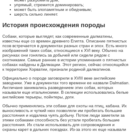
упрямый, стремится доминировать;
может быть злопамятным и обидчивым;
шерсть сильно линяет.
История происхождения породы
Собаки, которые выглядят, как современные далматины,
известны еще со времен древнего Египта. Описание пятнистых
псов встречается в документах разных стран и эпох. Есть много
изображений таких собак, относящиеся к XVI веку. Обычно на
рисунках они гонялись за добычей или сидели рядом с
охотниками. Самые ранние в истории упоминания о пятнистых
собаках найдены в Далмации. Этот регион, сейчас относящийся
к территории Хорватии, признали родиной далматинов.
Официально о породе заговорили в XVIII веке английские
заводчики. Уже в документах того времени ее назвали Dalmatian.
Англичане занимались разведением этих собак, которых
называли еще итальянскими. В селекции использовались белые
английские терьеры, пойнтеры, доги.
Обычно применялись эти собаки для охоты на птиц, кабана. Их
выносливость и чуткий нюх позволяли им пробегать большие
расстояния и издалека чуять добычу. Потом люди заметили за
этими собаками способность без устали пробегать большие
расстояния. Их стали использовать для сопровождения и
охраны карет в дальних поездках. Из-за этого их еще называли