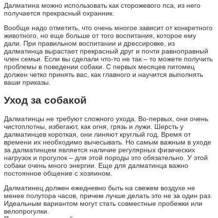
Далматина можно использовать как сторожевого пса, из него
получается прекрасный охранник.
Вообще надо отметить, что очень многое зависит от конкретного
животного, но еще больше от того воспитания, которое ему
дали. При правильном воспитании и дрессировке, из
далматинца вырастает прекрасный друг и почти равноправный
член семьи. Если вы сделали что-то не так – то можете получить
проблемы в поведении собаки. С первых месяцев питомец
должен четко принять вас, как главного и научится выполнять
ваши приказы.
Уход за собакой
Далматинцы не требуют сложного ухода. Во-первых, они очень
чистоплотны, избегают, как огня, грязь и лужи. Шерсть у
далматинцев короткая, они линяют круглый год. Время от
времени их необходимо вычесывать. Но самым важным в уходе
за далматинцем является наличие регулярных физических
нагрузок и прогулок – для этой породы это обязательно. У этой
собаки очень много энергии. Еще для далматинца важно
постоянное общение с хозяином.
Далматинец должен ежедневно быть на свежем воздухе не
менее полутора часов, причем лучше делать это не за один раз.
Идеальным вариантом могут стать совместные пробежки или
велопрогулки.