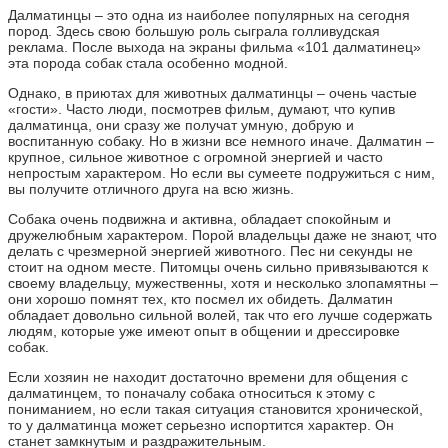
Далматинцы – это одна из наиболее популярных на сегодня
пород. Здесь свою большую роль сыграла голливудская
реклама. После выхода на экраны фильма «101 далматинец»
эта порода собак стала особенно модной.
Однако, в приютах для животных далматинцы – очень частые
«гости». Часто люди, посмотрев фильм, думают, что купив
далматинца, они сразу же получат умную, добрую и
воспитанную собаку. Но в жизни все немного иначе. Далматин –
крупное, сильное животное с огромной энергией и часто
непростым характером. Но если вы сумеете подружиться с ним,
вы получите отличного друга на всю жизнь.
Собака очень подвижна и активна, обладает спокойным и
дружелюбным характером. Порой владельцы даже не знают, что
делать с чрезмерной энергией животного. Пес ни секунды не
стоит на одном месте. Питомцы очень сильно привязываются к
своему владельцу, мужественны, хотя и несколько злопамятны –
они хорошо помнят тех, кто посмел их обидеть. Далматин
обладает довольно сильной волей, так что его лучше содержать
людям, которые уже имеют опыт в общении и дрессировке
собак.
Если хозяин не находит достаточно времени для общения с
далматинцем, то поначалу собака относиться к этому с
пониманием, но если такая ситуация становится хронической,
то у далматинца может серьезно испортится характер. Он
станет замкнутым и раздражительным.