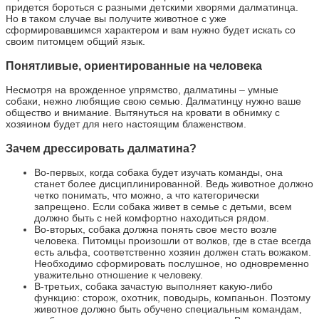
придется бороться с разными детскими хворями далматинца.
Но в таком случае вы получите животное с уже
сформировавшимся характером и вам нужно будет искать со
своим питомцем общий язык.
Понятливые, ориентированные на человека
Несмотря на врожденное упрямство, далматины – умные
собаки, нежно любящие свою семью. Далматинцу нужно ваше
общество и внимание. Вытянуться на кровати в обнимку с
хозяином будет для него настоящим блаженством.
Зачем дрессировать далматина?
Во-первых, когда собака будет изучать команды, она
станет более дисциплинированной. Ведь животное должно
четко понимать, что можно, а что категорически
запрещено. Если собака живет в семье с детьми, всем
должно быть с ней комфортно находиться рядом.
Во-вторых, собака должна понять свое место возле
человека. Питомцы произошли от волков, где в стае всегда
есть альфа, соответственно хозяин должен стать вожаком.
Необходимо сформировать послушное, но одновременно
уважительно отношение к человеку.
В-третьих, собака зачастую выполняет какую-либо
функцию: сторож, охотник, поводырь, компаньон. Поэтому
животное должно быть обучено специальным командам,