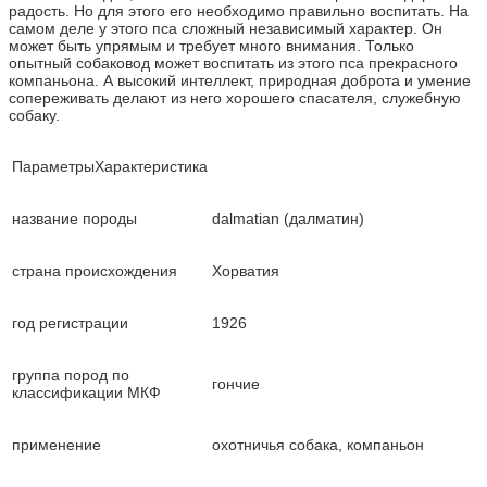
радость. Но для этого его необходимо правильно воспитать. На
самом деле у этого пса сложный независимый характер. Он
может быть упрямым и требует много внимания. Только
опытный собаковод может воспитать из этого пса прекрасного
компаньона. А высокий интеллект, природная доброта и умение
сопереживать делают из него хорошего спасателя, служебную
собаку.
ПараметрыХарактеристика
название породы
dalmatian (далматин)
страна происхождения
Хорватия
год регистрации
1926
группа пород по
гончие
классификации МКФ
применение
охотничья собака, компаньон