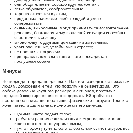
они общительные, хорошо идут на контакт;
легко обучаются, сообразительные;
хорошо относятся к детям;
преданные, ласковые, любят людей и умеют
сопереживать;
сильные, выносливые, могут принимать самостоятельные
решения, благодаря чему в опасной ситуации способны
спасти жизнь хозяину;
мирно живут с другими домашними животными;
уравновешенные, устойчивые к стрессу;
не проявляют агрессии;
при правильном воспитании – это покладистая,
послушная собака.
Минусы
Но подходит порода не для всех. Не стоит заводить ее пожилым
людям, домоседам и тем, кто подолгу не бывает дома. Это
собака довольно крупного размера и активная, поэтому в
городской квартире ее сложно содержать. Ей требуется
постоянное внимание и большие физические нагрузки. Тем, кто
хочет завести далматина, нужно знать его минусы:
шумный, часто подает голос;
требуется ранняя социализация и строгое воспитание,
иначе пес станет неуправляемым;
нужно подолгу гулять, бегать, без физических нагрузок пес
может разгромить дом;