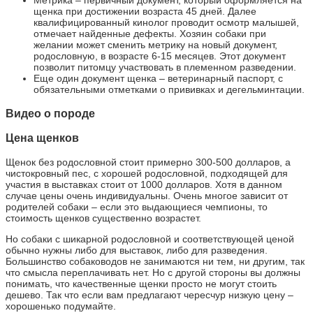
Метрика – первичный документ, который оформляется на
щенка при достижении возраста 45 дней. Далее
квалифицированный кинолог проводит осмотр малышей,
отмечает найденные дефекты. Хозяин собаки при
желании может сменить метрику на новый документ,
родословную, в возрасте 6-15 месяцев. Этот документ
позволит питомцу участвовать в племенном разведении.
Еще один документ щенка – ветеринарный паспорт, с
обязательными отметками о прививках и дегельминтации.
Видео о породе
Цена щенков
Щенок без родословной стоит примерно 300-500 долларов, а
чистокровный пес, с хорошей родословной, подходящей для
участия в выставках стоит от 1000 долларов. Хотя в данном
случае цены очень индивидуальны. Очень многое зависит от
родителей собаки – если это выдающиеся чемпионы, то
стоимость щенков существенно возрастет.
Но собаки с шикарной родословной и соответствующей ценой
обычно нужны либо для выставок, либо для разведения.
Большинство собаководов не занимаются ни тем, ни другим, так
что смысла переплачивать нет. Но с другой стороны вы должны
понимать, что качественные щенки просто не могут стоить
дешево. Так что если вам предлагают чересчур низкую цену –
хорошенько подумайте.