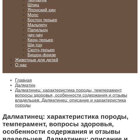
Шпиц
Японский хин
Мопс
Бостон терьер
Мальтипу
Папильон
чау-чау
Керн-терьер
Ши-тцу
Скотч-терьер
Бишон-фризе
Животные для детей
О нас
Главная
Далматин
Далматинец: характеристика породы, темперамент,
вопросы здоровья, особенности содержания и отзывы
владельцев. Далматинец: описание и характеристика
породы
Далматинец: характеристика породы,
темперамент, вопросы здоровья,
особенности содержания и отзывы
владельцев. Далматинец: описание и