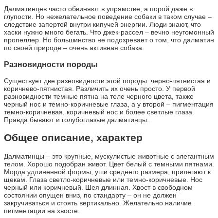
Далматинцев часто обвиняют в упрямстве, а порой даже в
глупости. Но нежелательное поведение собаки в таком случае –
следствие запертой внутри кипучей энергии. Люди знают, что
хаски нужно много бегать. Что джек-рассел – вечно неугомонный
пропеллер. Но большинство не подозревает о том, что далматин
по своей природе – очень активная собака.
Разновидности породы
Существует две разновидности этой породы: черно-пятнистая и
коричнево-пятнистая. Различить их очень просто. У первой
разновидности темные пятна на теле черного цвета, также
черный нос и темно-коричневые глаза, а у второй – пигментация
темно-коричневая, коричневый нос и более светлые глаза.
Правда бывают и голубоглазые далматинцы.
Общее описание, характер
Далматинцы – это крупные, мускулистые животные с элегантным
телом. Хорошо подобран живот. Цвет белый с темными пятнами.
Морда удлиненной формы, уши среднего размера, прилегают к
щекам. Глаза светло-коричневые или темно-коричневые. Нос
черный или коричневый. Шея длинная. Хвост в свободном
состоянии опущен вниз, по стандарту – он не должен
закручиваться и стоять вертикально. Желательно наличие
пигментации на хвосте.