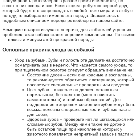
Популярность ротвейлеров в разное время изменяется, но
знают о них всегда и все. Если людям требуется верный друг,
который будет его сопровождать в любой точке мира и в любую
погоду, то выбирается именно эта порода. Знакомьтесь с
подробным описанием породы ротвейлер на нашем сайте.
Немецкие овчарки излучают энергию, для любителей утренних
пробежек такая собака станет хорошим компаньоном. По ссылке
— плюсы и минусы этой прекрасной породы.
Основные правила ухода за собакой
Уход за зубами. Зубы и полость рта далматина достаточно
осматривать раз в неделю. Что касается самого ухода, то
при тщательном осмотре следует обращать внимание на:
Состояние десен – если они красные и воспалены,
то рекомендуется обратиться к ветеринару, который
посоветует специальные препараты или средства;
Цвет зубов – в идеале он должен оставаться
нормальным, без налетов (можно очистить
самостоятельно) и гнойных образований. Для
поддержания в хорошем состоянии зубов могут быть
весьма полезны специальные кости, зубные пасты
для собак;
Здоровье зубов – проверьте нет ли шатающихся или
сломанных зубов. Между ними также не должно
быть остатков пищи при накоплении которых у
животного появляется неприятный запах из пасти и