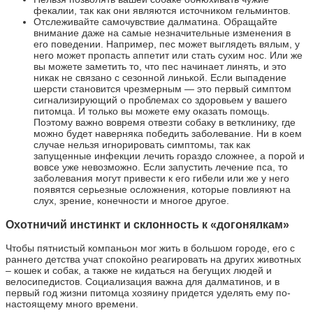
фекалии, так как они являются источником гельминтов.
Отслеживайте самочувствие далматина. Обращайте
внимание даже на самые незначительные изменения в
его поведении. Например, пес может выглядеть вялым, у
него может пропасть аппетит или стать сухим нос. Или же
вы можете заметить то, что пес начинает линять, и это
никак не связано с сезонной линькой. Если выпадение
шерсти становится чрезмерным — это первый симптом
сигнализирующий о проблемах со здоровьем у вашего
питомца. И только вы можете ему оказать помощь.
Поэтому важно вовремя отвезти собаку в ветклинику, где
можно будет наверняка победить заболевание. Ни в коем
случае нельзя игнорировать симптомы, так как
запущенные инфекции лечить гораздо сложнее, а порой и
вовсе уже невозможно. Если запустить лечение пса, то
заболевания могут привести к его гибели или же у него
появятся серьезные осложнения, которые повлияют на
слух, зрение, конечности и многое другое.
Охотничий инстинкт и склонность к «догонялкам»
Чтобы пятнистый компаньон мог жить в большом городе, его с
раннего детства учат спокойно реагировать на других животных
– кошек и собак, а также не кидаться на бегущих людей и
велосипедистов. Социализация важна для далматинов, и в
первый год жизни питомца хозяину придется уделять ему по-
настоящему много времени.