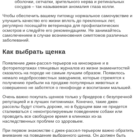
оболочки, сетчатки, зрительного нерва и ретинальных
сосудов – так называемая аномалия глаза колли.
Чтобы обеспечить вашему питомцу нормальное самочувствие и
улучшить качество его жизни вплоть до преклонных лет,
регулярно посещайте ветеринара для профилактических
осмотров и следуйте его рекомендациям. Не занимайтесь
самолечением в случае возникновения симптомов различных
заболеваний.
Как выбрать щенка
Появление джек-рассел-терьеров на киноэкране и в
фоторепортажах глянцевых журналов из жизни знаменитостей
сказалось на породе не самым лучшим образом. Появилось
немало недобросовестных заводчиков, которые стремятся к
получению прибыли на продаже популярных животных и
совершенно не заботятся о генофонде и воспитании малышей.
Очень важно покупать щенков только у бридеров с безупречной
репутацией и в лучших питомниках. Конечно, такие джек-
расселы будут стоить дороже, но в будущем вам не придется
сталкиваться с неконтролируемым поведением собаки или
проводить все свободное время в клиниках из-за
наследственных проблем со здоровьем.
При первом знакомстве с джек-рассел-терьером важно обратить
внимание на поведение выбранного щенка. Он должен быть