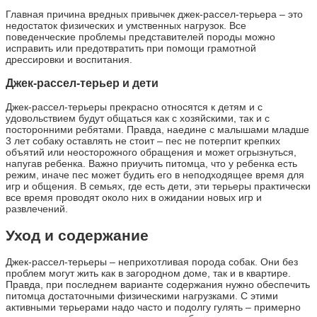
Главная причина вредных привычек джек-рассел-терьера – это
недостаток физических и умственных нагрузок. Все
поведенческие проблемы представителей породы можно
исправить или предотвратить при помощи грамотной
дрессировки и воспитания.
Джек-рассел-терьер и дети
Джек-рассел-терьеры прекрасно относятся к детям и с
удовольствием будут общаться как с хозяйскими, так и с
посторонними ребятами. Правда, наедине с малышами младше
3 лет собаку оставлять не стоит – пес не потерпит крепких
объятий или неосторожного обращения и может огрызнуться,
напугав ребенка. Важно приучить питомца, что у ребенка есть
режим, иначе пес может будить его в неподходящее время для
игр и общения. В семьях, где есть дети, эти терьеры практически
все время проводят около них в ожидании новых игр и
развлечений.
Уход и содержание
Джек-рассел-терьеры – неприхотливая порода собак. Они без
проблем могут жить как в загородном доме, так и в квартире.
Правда, при последнем варианте содержания нужно обеспечить
питомца достаточными физическими нагрузками. С этими
активными терьерами надо часто и подолгу гулять – примерно