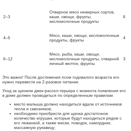
Отварное мясо нежирных сортов,
2–3
каши, овощи, фрукты,
6
кисломолочные продукты
Мясо, каши, овощи, кисломолочные
4–5
4
продукты, фрукты
Мясо, рыба, каши, овощи,
6–12
кисломолочные продукты, отварной
3
яичный желток, фрукты
Это важно! После достижения псом годовалого возраста его
нужно перевести на 2-разовое питание.
Уход за щенком джек-рассел-терьера с момента появления его
в доме должен проводиться по определенным правилам:
место малыша должно находиться вдали от источников
тепла и сквозняков;
необходимо приобрести для щенка достаточное
количество игрушек, которые будут находиться рядом с
его лежанкой, а также миски, поводок, намордник,
массажную рукавицу;