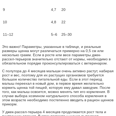
9
4,7
20
10
4,8
22
11–12
5–6
25–30
Это важно! Параметры, указанные в таблице, и реальные
размеры щенка могут различаться примерно на 0,5 см или
несколько грамм. Если в росте или весе параметры джек-
рассел-терьеров значительно отстают от нормы, необходимо в
обязательном порядке проконсультироваться с ветеринаром.
С полутора до 4 месяцев малыши очень активно растут, набирая
рост и вес, поэтому для их растущих организмов требуется
большое количество питательной еды. Если в этот период
малыш переехал в новый дом, в первое время желательно
кормить щенка той пищей, которую ему давал заводчик. После
того, как малыш освоится, можно менять тип его кормления. В
случае выбора хозяином натурального способа кормления в
этом возрасте необходимо постепенно вводить в рацион щенков
прикорм.
У джек-рассел-терьера 4 месяцев продолжается рост тела и
внутренних органов. В этом возрасте у щенка выпадают