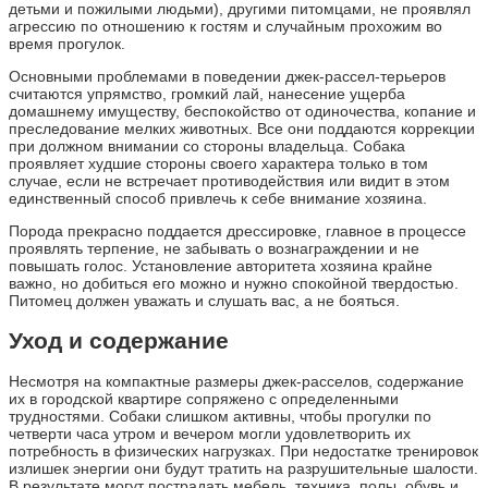
детьми и пожилыми людьми), другими питомцами, не проявлял
агрессию по отношению к гостям и случайным прохожим во
время прогулок.
Основными проблемами в поведении джек-рассел-терьеров
считаются упрямство, громкий лай, нанесение ущерба
домашнему имуществу, беспокойство от одиночества, копание и
преследование мелких животных. Все они поддаются коррекции
при должном внимании со стороны владельца. Собака
проявляет худшие стороны своего характера только в том
случае, если не встречает противодействия или видит в этом
единственный способ привлечь к себе внимание хозяина.
Порода прекрасно поддается дрессировке, главное в процессе
проявлять терпение, не забывать о вознаграждении и не
повышать голос. Установление авторитета хозяина крайне
важно, но добиться его можно и нужно спокойной твердостью.
Питомец должен уважать и слушать вас, а не бояться.
Уход и содержание
Несмотря на компактные размеры джек-расселов, содержание
их в городской квартире сопряжено с определенными
трудностями. Собаки слишком активны, чтобы прогулки по
четверти часа утром и вечером могли удовлетворить их
потребность в физических нагрузках. При недостатке тренировок
излишек энергии они будут тратить на разрушительные шалости.
В результате могут пострадать мебель, техника, полы, обувь и