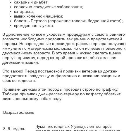
сахарный диабет;
сердечно-сосудистые заболевания;
катаракта;
вывих коленной чашечки;
болезнь Пертеса (поражение головки бедренной кости);
врожденная глухота.
В дополнение ко всем уходовым процедурам с самого раннего
возраста необходимо проводить вакцинацию представителей
породы. Новорожденные щенки джек-рассел-терьера получают
иммунитет с материнским молоком, но он исчезает примерно к
двухмесячному возрасту. В это время и нужно сделать щенку
первую прививку, перед которой проводится обязательная
дегельминтизация.
Это важно! Перед постановкой прививки ветеринар должен
предоставить владельцу информацию о названии вакцины и
срок ее годности.
Прививки щенкам этой породы проводят строго по графику.
Таблица прививок джек-рассел-терьеру по возрасту облегчит
жизнь неопытному собаководу:
ВозрастБолезнь
Чума плотоядных (чумка), лептоспироз,
8–9 недель
гепатит, парагрипп, парвовирусный энтерит