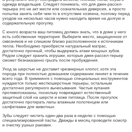
одежда владельцев. Следует понимать, что для джек-рассел-
терьера это не акт мести или сознательная диверсия, а просто
попытка занять себя чем-то в отсутствие хозяина, поэтому перед
уходом на несколько часов нужно находить время на долгую и
содержательную прогулку.
С юного возраста ваш питомец должен знать, что в доме у него
есть собственная территория. Выберите место, защищенное от
сквозняков и не слишком близко расположенное к источникам
тепла. Необходимо приобрести натуральный матрас,
достаточно прочный, чтобы выдержать атаки мощных зубов.
Рядом следует хранить игрушки, которые джек-рассел-терьер
сможет безнаказанно грызть после пробуждения.
Уход за шерстью не доставит чрезмерных хлопот, хотя эта
порода при полностью домашнем содержании линяет в течение
всего года. В тримминге с помощью специальных инструментов
нуждаются только жесткошерстные терьеры, остальным
достаточно регулярного вычесывания. Частые купания
противопоказаны, поскольку повреждают естественный
защитный слой на шерсти и коже питомца. После прогулок
достаточно протирать лапы влажным полотенцем или
салфетками для животных.
Зубы следует чистить один-два раза в неделю с помощью
специализированной пасты. Дважды в месяц проводите осмотр
и очистку ушных раковин.