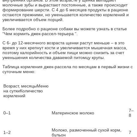
молочные зубы и вырастают постоянные, а также происходит
формирование шерсти. С 4 до 6 месяцев продукты в рационе
остаются прежними, но уменьшается количество кормлений и
увеличивается объем порций.
Более подробно о рационе собаки вы можете узнать в статье
“Чем кормить джек-рассел-терьера “.
С 6- до 12-месячного возраста щенки растут меньше – в это
время у них крепнут кости и увеличивается мышечная масса,
поэтому калорийность и объем пищи можно снизить за счет
уменьшения количества даваемой питомцу крупы.
Таблица кормления джек-рассела по месяцам в первый жизни с
суточным меню:
Возраст, месяцыМеню
на суткиКоличество
кормлений
7–
0–1
Материнское молоко
8
Молоко, размоченный сухой корм,
1–2
7
бульон