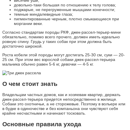
висячие уши;
довольно-таки большая по отношению к телу голова;
поджарые, не перегруженные мышцами конечности;
темные миндалевидные глаза;
пигментированные черным, плотно смыкающиеся при
моргании веки.
Согласно стандартам породы РКФ, джек-рассел-терьер-мини
обязательно, помимо всего прочего, должен иметь идеально
ровную спину. Грудь у таких собак при этом должна быть
достаточно широкой.
Роста кобели этой породы могут достигать 25-30 см, суки — 20-
25 см. При этом вес взрослой собаки джек-рассел-терьера
мальчика обычно равен 5-6 кг, девочки — 4-5 кг.
О чем стоит знать
Владельцам частных домов, как и хозяевам квартир, держать
джек-рассел-терьера придется непосредственно в жилище.
Собаки это охотничьи, а не сторожевые. Поэтому в вольере или
в будке в одиночестве и без компаньона они чувствуют себя
крайне несчастными и начинают тосковать.
Основные правила ухода