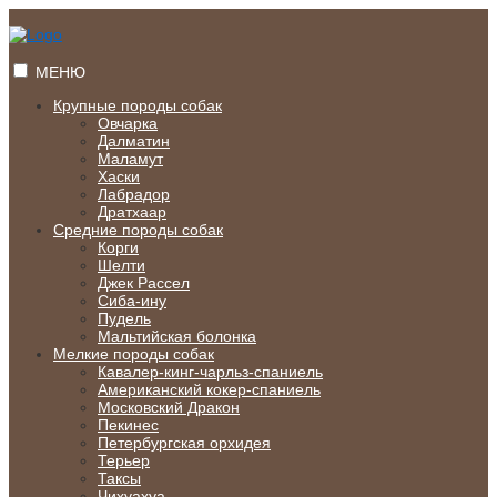
Перейти
к
содержимому
МЕНЮ
Крупные породы собак
Овчарка
Далматин
Маламут
Хаски
Лабрадор
Дратхаар
Средние породы собак
Корги
Шелти
Джек Рассел
Сиба-ину
Пудель
Мальтийская болонка
Мелкие породы собак
Кавалер-кинг-чарльз-спаниель
Американский кокер-спаниель
Московский Дракон
Пекинес
Петербургская орхидея
Терьер
Таксы
Чихуахуа