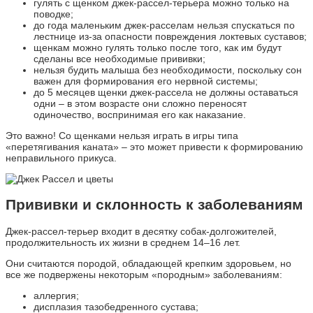
гулять с щенком джек-рассел-терьера можно только на
поводке;
до года маленьким джек-расселам нельзя спускаться по
лестнице из-за опасности повреждения локтевых суставов;
щенкам можно гулять только после того, как им будут
сделаны все необходимые прививки;
нельзя будить малыша без необходимости, поскольку сон
важен для формирования его нервной системы;
до 5 месяцев щенки джек-рассела не должны оставаться
одни – в этом возрасте они сложно переносят
одиночество, воспринимая его как наказание.
Это важно! Со щенками нельзя играть в игры типа
«перетягивания каната» – это может привести к формированию
неправильного прикуса.
Прививки и склонность к заболеваниям
Джек-рассел-терьер входит в десятку собак-долгожителей,
продолжительность их жизни в среднем 14–16 лет.
Они считаются породой, обладающей крепким здоровьем, но
все же подвержены некоторым «породным» заболеваниям:
аллергия;
дисплазия тазобедренного сустава;