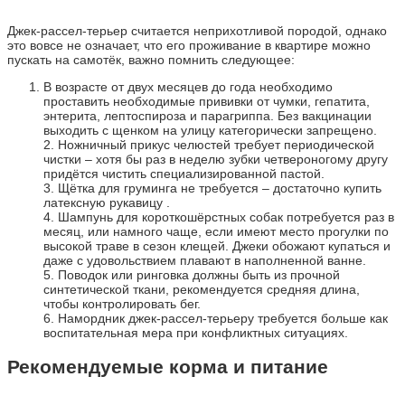
Джек-рассел-терьер считается неприхотливой породой, однако
это вовсе не означает, что его проживание в квартире можно
пускать на самотёк, важно помнить следующее:
В возрасте от двух месяцев до года необходимо
проставить необходимые прививки от чумки, гепатита,
энтерита, лептоспироза и парагриппа. Без вакцинации
выходить с щенком на улицу категорически запрещено.
2. Ножничный прикус челюстей требует периодической
чистки – хотя бы раз в неделю зубки четвероногому другу
придётся чистить специализированной пастой.
3. Щётка для груминга не требуется – достаточно купить
латексную рукавицу .
4. Шампунь для короткошёрстных собак потребуется раз в
месяц, или намного чаще, если имеют место прогулки по
высокой траве в сезон клещей. Джеки обожают купаться и
даже с удовольствием плавают в наполненной ванне.
5. Поводок или ринговка должны быть из прочной
синтетической ткани, рекомендуется средняя длина,
чтобы контролировать бег.
6. Намордник джек-рассел-терьеру требуется больше как
воспитательная мера при конфликтных ситуациях.
Рекомендуемые корма и питание