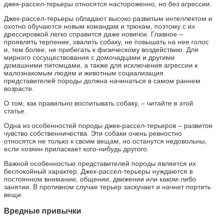
джек-рассел-терьеры относятся настороженно, но без агрессии.
Джек-рассел-терьеры обладают высоко развитым интеллектом и
охотно обучаются новым командам и трюкам, поэтому с их
дрессировкой легко справится даже новичок. Главное –
проявлять терпение, хвалить собаку, не повышать на нее голос
и, тем более, не прибегать к физическому воздействию. Для
мирного сосуществования с домочадцами и другими
домашними питомцами, а также для исключения агрессии к
малознакомым людям и животным социализация
представителей породы должна начинаться в самом раннем
возрасте.
О том, как правильно воспитывать собаку, – читайте в этой
статье.
Одна из особенностей породы джек-рассел-терьеров – развитое
чувство собственничества. Эти собаки очень ревностно
относятся не только к своим вещам, но останутся недовольны,
если хозяин приласкает кого-нибудь другого.
Важной особенностью представителей породы является их
беспокойный характер. Джек-рассел-терьеры нуждаются в
постоянном внимании, общении, движении или каком-либо
занятии. В противном случае терьер заскучает и начнет портить
вещи.
Вредные привычки