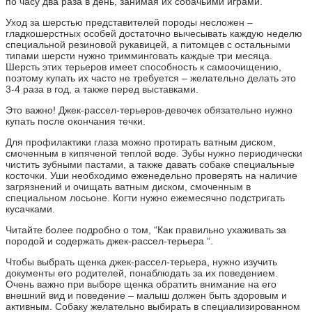
по часу два раза в день, занимая их собачьими играми.
Уход за шерстью представителей породы несложен –
гладкошерстных особей достаточно вычесывать каждую неделю
специальной резиновой рукавицей, а питомцев с остальными
типами шерсти нужно тримминговать каждые три месяца.
Шерсть этих терьеров имеет способность к самоочищению,
поэтому купать их часто не требуется – желательно делать это
3-4 раза в год, а также перед выставками.
Это важно! Джек-рассел-терьеров-девочек обязательно нужно
купать после окончания течки.
Для профилактики глаза можно протирать ватным диском,
смоченным в кипяченой теплой воде. Зубы нужно периодически
чистить зубными пастами, а также давать собаке специальные
косточки. Уши необходимо еженедельно проверять на наличие
загрязнений и очищать ватным диском, смоченным в
специальном лосьоне. Когти нужно ежемесячно подстригать
кусачками.
Читайте более подробно о том, “Как правильно ухаживать за
породой и содержать джек-рассел-терьера “.
Чтобы выбрать щенка джек-рассел-терьера, нужно изучить
документы его родителей, понаблюдать за их поведением.
Очень важно при выборе щенка обратить внимание на его
внешний вид и поведение – малыш должен быть здоровым и
активным. Собаку желательно выбирать в специализированном