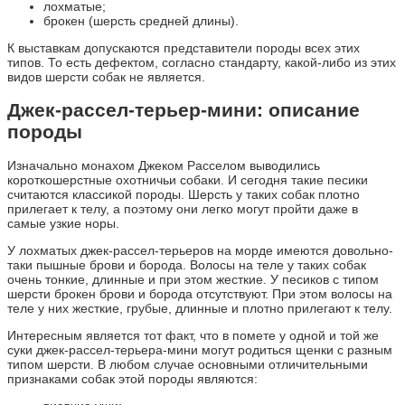
лохматые;
брокен (шерсть средней длины).
К выставкам допускаются представители породы всех этих
типов. То есть дефектом, согласно стандарту, какой-либо из этих
видов шерсти собак не является.
Джек-рассел-терьер-мини: описание
породы
Изначально монахом Джеком Расселом выводились
короткошерстные охотничьи собаки. И сегодня такие песики
считаются классикой породы. Шерсть у таких собак плотно
прилегает к телу, а поэтому они легко могут пройти даже в
самые узкие норы.
У лохматых джек-рассел-терьеров на морде имеются довольно-
таки пышные брови и борода. Волосы на теле у таких собак
очень тонкие, длинные и при этом жесткие. У песиков с типом
шерсти брокен брови и борода отсутствуют. При этом волосы на
теле у них жесткие, грубые, длинные и плотно прилегают к телу.
Интересным является тот факт, что в помете у одной и той же
суки джек-рассел-терьера-мини могут родиться щенки с разным
типом шерсти. В любом случае основными отличительными
признаками собак этой породы являются: