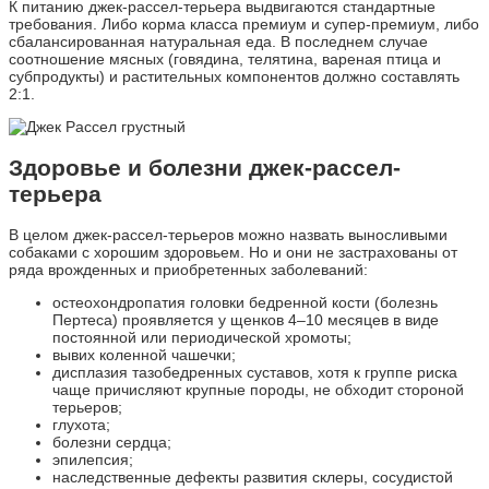
К питанию джек-рассел-терьера выдвигаются стандартные
требования. Либо корма класса премиум и супер-премиум, либо
сбалансированная натуральная еда. В последнем случае
соотношение мясных (говядина, телятина, вареная птица и
субпродукты) и растительных компонентов должно составлять
2:1.
Здоровье и болезни джек-рассел-
терьера
В целом джек-рассел-терьеров можно назвать выносливыми
собаками с хорошим здоровьем. Но и они не застрахованы от
ряда врожденных и приобретенных заболеваний:
остеохондропатия головки бедренной кости (болезнь
Пертеса) проявляется у щенков 4–10 месяцев в виде
постоянной или периодической хромоты;
вывих коленной чашечки;
дисплазия тазобедренных суставов, хотя к группе риска
чаще причисляют крупные породы, не обходит стороной
терьеров;
глухота;
болезни сердца;
эпилепсия;
наследственные дефекты развития склеры, сосудистой