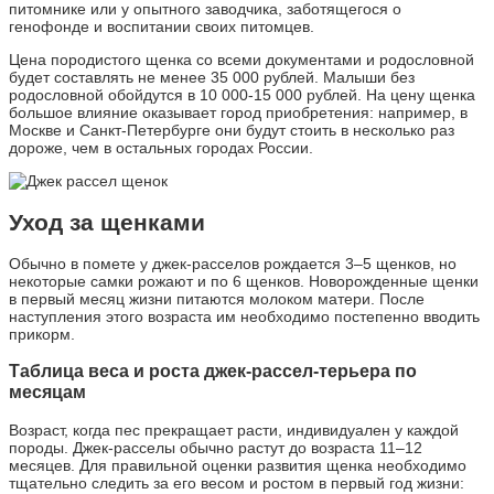
питомнике или у опытного заводчика, заботящегося о
генофонде и воспитании своих питомцев.
Цена породистого щенка со всеми документами и родословной
будет составлять не менее 35 000 рублей. Малыши без
родословной обойдутся в 10 000-15 000 рублей. На цену щенка
большое влияние оказывает город приобретения: например, в
Москве и Санкт-Петербурге они будут стоить в несколько раз
дороже, чем в остальных городах России.
Уход за щенками
Обычно в помете у джек-расселов рождается 3–5 щенков, но
некоторые самки рожают и по 6 щенков. Новорожденные щенки
в первый месяц жизни питаются молоком матери. После
наступления этого возраста им необходимо постепенно вводить
прикорм.
Таблица веса и роста джек-рассел-терьера по
месяцам
Возраст, когда пес прекращает расти, индивидуален у каждой
породы. Джек-расселы обычно растут до возраста 11–12
месяцев. Для правильной оценки развития щенка необходимо
тщательно следить за его весом и ростом в первый год жизни: