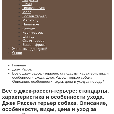
Шпиц
Японский хин
Мопс
Бостон терьер
Мальтипу
Папильон
чау-чау
Керн-терьер
Ши-тцу
Скотч-терьер
Бишон-фризе
Животные для детей
О нас
Главная
Джек Рассел
Все о джек-рассел-терьере: стандарты, характеристика и
особенности ухода. Джек Рассел терьер собака.
Описание, особенности, виды, цена и уход за породой
Все о джек-рассел-терьере: стандарты,
характеристика и особенности ухода.
Джек Рассел терьер собака. Описание,
особенности, виды, цена и уход за