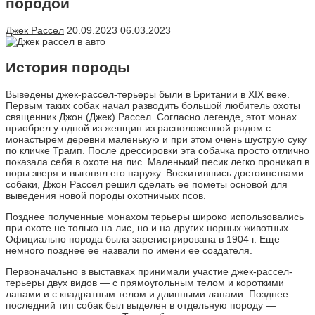
породой
Джек Рассел
20.09.2023
06.03.2023
История породы
Выведены джек-рассел-терьеры были в Британии в XIX веке.
Первым таких собак начал разводить большой любитель охоты
священник Джон (Джек) Рассел. Согласно легенде, этот монах
приобрел у одной из женщин из расположенной рядом с
монастырем деревни маленькую и при этом очень шуструю суку
по кличке Трамп. После дрессировки эта собачка просто отлично
показала себя в охоте на лис. Маленький песик легко проникал в
норы зверя и выгонял его наружу. Восхитившись достоинствами
собаки, Джон Рассел решил сделать ее пометы основой для
выведения новой породы охотничьих псов.
Позднее полученные монахом терьеры широко использовались
при охоте не только на лис, но и на других норных животных.
Официально порода была зарегистрирована в 1904 г. Еще
немного позднее ее назвали по имени ее создателя.
Первоначально в выставках принимали участие джек-рассел-
терьеры двух видов — с прямоугольным телом и короткими
лапами и с квадратным телом и длинными лапами. Позднее
последний тип собак был выделен в отдельную породу —