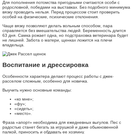
Для пополнения потомства пригодными считаются особи с
родословной, победами на выставках. Без подобного минимума
вязку проводить нельзя. Перед процессом стоит проверить
особей на физические, психические отклонения.
Чаще вязку позволяют делать вольным способом, пара
справляется без вмешательства людей. Беременность длится
63 дня. Самка рожает одна, но подстраховка ветеринара будет
не лишней. Забота о матери, щенках ложится на плечи
владельца.
Воспитание и дрессировка
Особенности характера делают процесс работы с джек-
расселом сложным, особенно для новичка.
Выучить нужно основные команды:
«ко мне»;
«фу»;
«сидеть»;
«место».
Фраза «апорт» необходима для ежедневных выгулов. Пес с
радостью станет бегать за игрушкой и даже обыкновенной
палкой, приносить и обдавать ее хозяину.