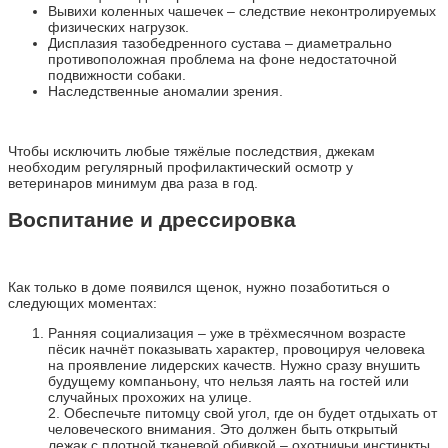
Вывихи коленных чашечек – следствие неконтролируемых
физических нагрузок.
Дисплазия тазобедренного сустава – диаметрально
противоположная проблема на фоне недостаточной
подвижности собаки.
Наследственные аномалии зрения.
Чтобы исключить любые тяжёлые последствия, джекам
необходим регулярный профилактический осмотр у
ветеринаров минимум два раза в год.
Воспитание и дрессировка
Как только в доме появился щенок, нужно позаботиться о
следующих моментах:
Ранняя социализация – уже в трёхмесячном возрасте
пёсик начнёт показывать характер, провоцируя человека
на проявление лидерских качеств. Нужно сразу внушить
будущему компаньону, что нельзя лаять на гостей или
случайных прохожих на улице.
2. Обеспечьте питомцу свой угол, где он будет отдыхать от
человеческого внимания. Это должен быть открытый
лежак с плотной тканевой обивкой – охотничьи инстинкты