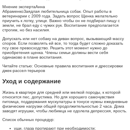
Мнение экспертаАнна
АбраменкоЗаядлая любительница собак. Опыт работы в
ветеринарии с 2009 года. Задать вопрос Щенка желательно
приучить к лотку, улице. Важно чтобы он не подбирал пищу с
земли, не брал еду с чужих рук. Воспитание предполагается
строгим, но без насилия.
Допускать или нет собаку на диван вопрос, вызывающий массу
споров. Если позволять ей все, то тогда будет сложно доказать
псу свое превосходство. Решить этот момент нужно до
приобретения щенка. Члены семьи должны вести себя
одинаково в плане воспитания.
Читайте статью: Основные правила воспитания и дрессировки
джек-рассел-терьеров
Уход и содержание
Жизнь в квартире для средней или мелкой породы, к которой
относится пес, допустима. Но для хорошего самочувствия
питомца, поддержания мускулатуры в тонусе нужны ежедневные
физические нагрузки общей продолжительностью 2 часа. Дома
заводят игрушки, чтобы любимца не одолела депрессия, ярость.
Список обычных процедур:
уши, глаза протирают при необходимости;