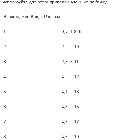
используйте для этого приведенную ниже таблицу:
Возраст, мес.Вес, кгРост, см
1
0,7–1
8–9
2
2
10
3
2,5–3
11
4
4
12
5
4,1
13
6
4,3
15
7
4,5
17
8
4,6
19