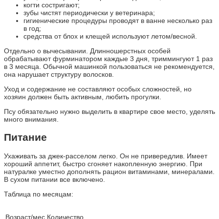
когти состригают;
зубы чистят периодически у ветеринара;
гигиенические процедуры проводят в ванне несколько раз
в год;
средства от блох и клещей используют летом/весной.
Отдельно о вычесывании. Длинношерстных особей
обрабатывают фурминатором каждые 3 дня, триммингуют 1 раз
в 3 месяца. Обычной машинкой пользоваться не рекомендуется,
она нарушает структуру волосков.
Уход и содержание не составляют особых сложностей, но
хозяин должен быть активным, любить прогулки.
Псу обязательно нужно выделить в квартире свое место, уделять
много внимания.
Питание
Ухаживать за джек-расселом легко. Он не привередлив. Имеет
хороший аппетит, быстро сгоняет накопленную энергию. При
натуралке уместно дополнять рацион витаминами, минералами.
В сухом питании все включено.
Таблица по месяцам:
Возраст/мес.Количество