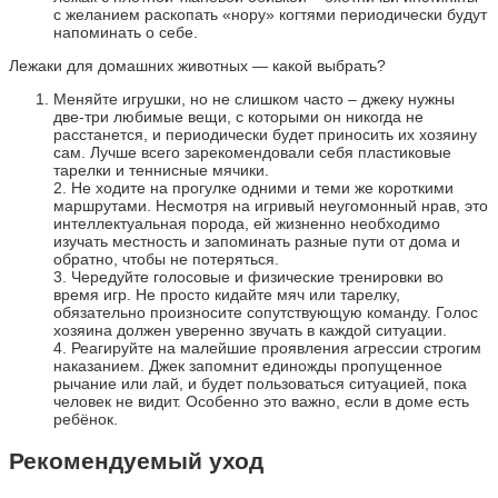
с желанием раскопать «нору» когтями периодически будут
напоминать о себе.
Лежаки для домашних животных — какой выбрать?
Меняйте игрушки, но не слишком часто – джеку нужны
две-три любимые вещи, с которыми он никогда не
расстанется, и периодически будет приносить их хозяину
сам. Лучше всего зарекомендовали себя пластиковые
тарелки и теннисные мячики.
2. Не ходите на прогулке одними и теми же короткими
маршрутами. Несмотря на игривый неугомонный нрав, это
интеллектуальная порода, ей жизненно необходимо
изучать местность и запоминать разные пути от дома и
обратно, чтобы не потеряться.
3. Чередуйте голосовые и физические тренировки во
время игр. Не просто кидайте мяч или тарелку,
обязательно произносите сопутствующую команду. Голос
хозяина должен уверенно звучать в каждой ситуации.
4. Реагируйте на малейшие проявления агрессии строгим
наказанием. Джек запомнит единожды пропущенное
рычание или лай, и будет пользоваться ситуацией, пока
человек не видит. Особенно это важно, если в доме есть
ребёнок.
Рекомендуемый уход