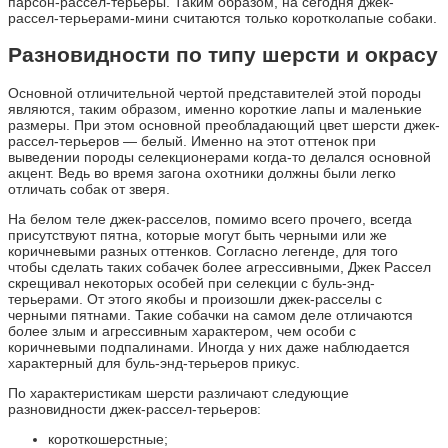
парсон-рассел-терьеры. Таким образом, на сегодня джек-
рассел-терьерами-мини считаются только коротколапые собаки.
Разновидности по типу шерсти и окрасу
Основной отличительной чертой представителей этой породы
являются, таким образом, именно короткие лапы и маленькие
размеры. При этом основной преобладающий цвет шерсти джек-
рассел-терьеров — белый. Именно на этот оттенок при
выведении породы селекционерами когда-то делался основной
акцент. Ведь во время загона охотники должны были легко
отличать собак от зверя.
На белом теле джек-расселов, помимо всего прочего, всегда
присутствуют пятна, которые могут быть черными или же
коричневыми разных оттенков. Согласно легенде, для того
чтобы сделать таких собачек более агрессивными, Джек Рассел
скрещивал некоторых особей при селекции с буль-энд-
терьерами. От этого якобы и произошли джек-расселы с
черными пятнами. Такие собачки на самом деле отличаются
более злым и агрессивным характером, чем особи с
коричневыми подпалинами. Иногда у них даже наблюдается
характерный для буль-энд-терьеров прикус.
По характеристикам шерсти различают следующие
разновидности джек-рассел-терьеров:
короткошерстные;