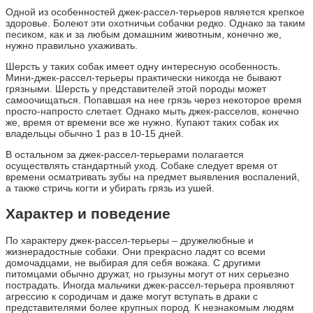
Одной из особенностей джек-рассел-терьеров является крепкое
здоровье. Болеют эти охотничьи собачки редко. Однако за таким
песиком, как и за любым домашним животным, конечно же,
нужно правильно ухаживать.
Шерсть у таких собак имеет одну интересную особенность.
Мини-джек-рассел-терьеры практически никогда не бывают
грязными. Шерсть у представителей этой породы может
самоочищаться. Попавшая на нее грязь через некоторое время
просто-напросто слетает. Однако мыть джек-расселов, конечно
же, время от времени все же нужно. Купают таких собак их
владельцы обычно 1 раз в 10-15 дней.
В остальном за джек-рассел-терьерами полагается
осуществлять стандартный уход. Собаке следует время от
времени осматривать зубы на предмет выявления воспалений,
а также стричь когти и убирать грязь из ушей.
Характер и поведение
По характеру джек-рассел-терьеры – дружелюбные и
жизнерадостные собаки. Они прекрасно ладят со всеми
домочадцами, не выбирая для себя вожака. С другими
питомцами обычно дружат, но грызуны могут от них серьезно
пострадать. Иногда мальчики джек-рассел-терьера проявляют
агрессию к сородичам и даже могут вступать в драки с
представителями более крупных пород. К незнакомым людям