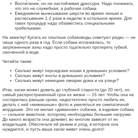
Воспитание, но не настойчивая дрессура. Надо понимать,
что это не служебная, а рабочая собака.
Ежедневное вычесывание шерсти во время линьки и
расчесывание 1-2 раза в неделю в остальное время. Для
таких процедур надо обзавестись специальными
грабельками.
На заметку! Купать их опытные собаководы советуют редко — не
чаще одного раза в год. Если собака испачкалась, то
загрязненные зоны надо просто тщательно протереть губкой,
смоченной в воде.
Читайте также:
Сколько живут персидские кошки в домашних условиях?
Сколько живут еноты в домашних условиях?
Сколько живут немецкие овчарки дома и на улице?
Итак, хаски может дожить до глубокой старости (до 20 лет), но
самый распространенный срок их жизни — 15 лет. Чтобы она не
состарилась раньше срока, недостаточно просто любить ее,
делать с ней «мимишные» фото и умиляться ее симпатичной
мордашке. Это не милая «диванная» собачка, а ездовая собака
— сильное животное, которому необходимы большие нагрузки.
До какого возраста она доживет, во многом зависит от их
владельцев. Обеспечьте ей режим и уход, в котором она
нуждается, и пусть ваша хаски живет очень долго!