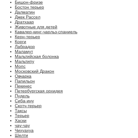
Бишон-фризе
Бостон терьер
Далматин
Джек Рассел
Дратхаар
Животные для детей
Кавалер-кинг-чарльз-спаниель
Керн-терьер
Корги
Лабрадор
Маламут
Мальтийская болонка
Мальтипу
Мопс
Московский Дракон
Овчарка
Папильон
Пекинес
Петербургская орхидея
Пудель
Сиба-ину
Скотч-терьер
Таксы
Терьер
Хаски
чау-чау
Чихуахуа
Шелти