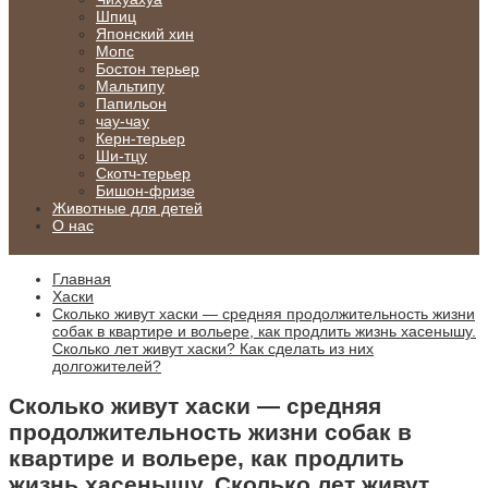
Шпиц
Японский хин
Мопс
Бостон терьер
Мальтипу
Папильон
чау-чау
Керн-терьер
Ши-тцу
Скотч-терьер
Бишон-фризе
Животные для детей
О нас
Главная
Хаски
Сколько живут хаски — средняя продолжительность жизни
собак в квартире и вольере, как продлить жизнь хасенышу.
Сколько лет живут хаски? Как сделать из них
долгожителей?
Сколько живут хаски — средняя
продолжительность жизни собак в
квартире и вольере, как продлить
жизнь хасенышу. Сколько лет живут