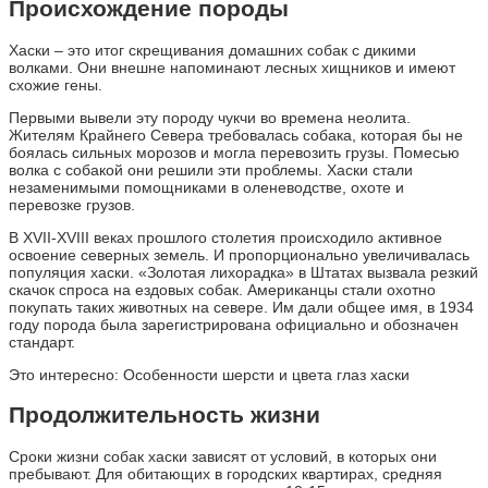
Происхождение породы
Хаски – это итог скрещивания домашних собак с дикими
волками. Они внешне напоминают лесных хищников и имеют
схожие гены.
Первыми вывели эту породу чукчи во времена неолита.
Жителям Крайнего Севера требовалась собака, которая бы не
боялась сильных морозов и могла перевозить грузы. Помесью
волка с собакой они решили эти проблемы. Хаски стали
незаменимыми помощниками в оленеводстве, охоте и
перевозке грузов.
В XVII-XVIII веках прошлого столетия происходило активное
освоение северных земель. И пропорционально увеличивалась
популяция хаски. «Золотая лихорадка» в Штатах вызвала резкий
скачок спроса на ездовых собак. Американцы стали охотно
покупать таких животных на севере. Им дали общее имя, в 1934
году порода была зарегистрирована официально и обозначен
стандарт.
Это интересно: Особенности шерсти и цвета глаз хаски
Продолжительность жизни
Сроки жизни собак хаски зависят от условий, в которых они
пребывают. Для обитающих в городских квартирах, средняя