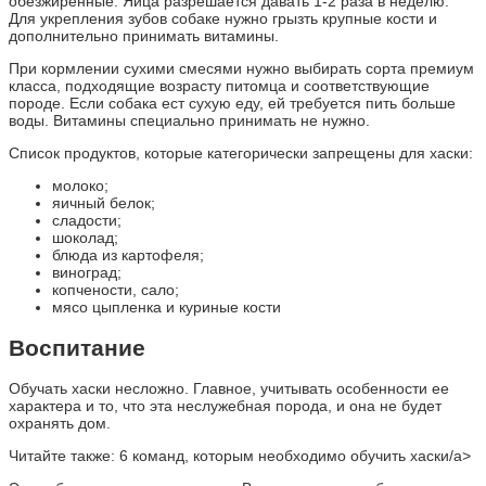
обезжиренные. Яйца разрешается давать 1-2 раза в неделю.
Для укрепления зубов собаке нужно грызть крупные кости и
дополнительно принимать витамины.
При кормлении сухими смесями нужно выбирать сорта премиум
класса, подходящие возрасту питомца и соответствующие
породе. Если собака ест сухую еду, ей требуется пить больше
воды. Витамины специально принимать не нужно.
Список продуктов, которые категорически запрещены для хаски:
молоко;
яичный белок;
сладости;
шоколад;
блюда из картофеля;
виноград;
копчености, сало;
мясо цыпленка и куриные кости
Воспитание
Обучать хаски несложно. Главное, учитывать особенности ее
характера и то, что эта неслужебная порода, и она не будет
охранять дом.
Читайте также: 6 команд, которым необходимо обучить хаски/a>