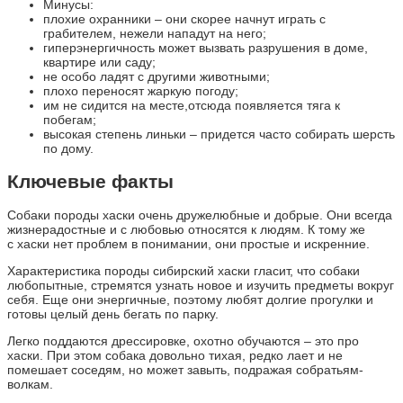
Минусы:
плохие охранники – они скорее начнут играть с
грабителем, нежели нападут на него;
гиперэнергичность может вызвать разрушения в доме,
квартире или саду;
не особо ладят с другими животными;
плохо переносят жаркую погоду;
им не сидится на месте,отсюда появляется тяга к
побегам;
высокая степень линьки – придется часто собирать шерсть
по дому.
Ключевые факты
Собаки породы хаски очень дружелюбные и добрые. Они всегда
жизнерадостные и с любовью относятся к людям. К тому же
с хаски нет проблем в понимании, они простые и искренние.
Характеристика породы сибирский хаски гласит, что собаки
любопытные, стремятся узнать новое и изучить предметы вокруг
себя. Еще они энергичные, поэтому любят долгие прогулки и
готовы целый день бегать по парку.
Легко поддаются дрессировке, охотно обучаются – это про
хаски. При этом собака довольно тихая, редко лает и не
помешает соседям, но может завыть, подражая собратьям-
волкам.