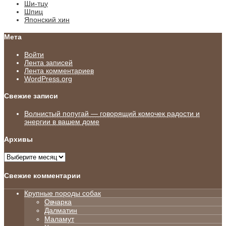
Ши-тцу
Шпиц
Японский хин
Мета
Войти
Лента записей
Лента комментариев
WordPress.org
Свежие записи
Волнистый попугай — говорящий комочек радости и
энергии в вашем доме
Архивы
Архивы
Свежие комментарии
Крупные породы собак
Овчарка
Далматин
Маламут