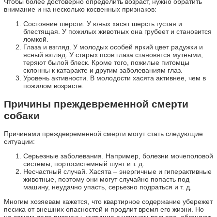
Чтобы более достоверно определить возраст, нужно обратить
внимание и на несколько косвенных признаков:
Состояние шерсти. У юных хасят шерсть густая и
блестящая. У пожилых животных она грубеет и становится
ломкой.
Глаза и взгляд. У молодых особей яркий цвет радужки и
ясный взгляд. У старых псов глаза становятся мутными,
теряют былой блеск. Кроме того, пожилые питомцы
склонны к катаракте и другим заболеваниям глаз.
Уровень активности. В молодости хасята активнее, чем в
пожилом возрасте.
Причины преждевременной смерти
собаки
Причинами преждевременной смерти могут стать следующие
ситуации:
Серьезные заболевания. Например, болезни мочеполовой
системы, портосистемный шунт и т. д.
Несчастный случай. Хасята – энергичные и гиперактивные
животные, поэтому они могут случайно попасть под
машину, неудачно упасть, серьезно подраться и т. д.
Многим хозяевам кажется, что квартирное содержание убережет
песика от внешних опасностей и продлит время его жизни. Но