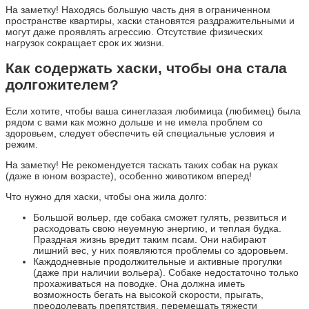
На заметку! Находясь большую часть дня в ограниченном
пространстве квартиры, хаски становятся раздражительными и
могут даже проявлять агрессию. Отсутствие физических
нагрузок сокращает срок их жизни.
Как содержать хаски, чтобы она стала
долгожителем?
Если хотите, чтобы ваша синеглазая любимица (любимец) была
рядом с вами как можно дольше и не имела проблем со
здоровьем, следует обеспечить ей специальные условия и
режим.
На заметку! Не рекомендуется таскать таких собак на руках
(даже в юном возрасте), особенно животиком вперед!
Что нужно для хаски, чтобы она жила долго:
Большой вольер, где собака сможет гулять, резвиться и
расходовать свою неуемную энергию, и теплая будка.
Праздная жизнь вредит таким псам. Они набирают
лишний вес, у них появляются проблемы со здоровьем.
Каждодневные продолжительные и активные прогулки
(даже при наличии вольера). Собаке недостаточно только
прохаживаться на поводке. Она должна иметь
возможность бегать на высокой скорости, прыгать,
преодолевать препятствия, перемещать тяжести