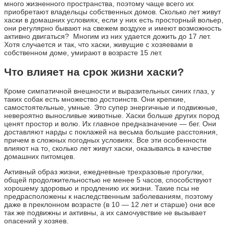
много жизненного пространства, поэтому чаще всего их
приобретают владельцы собственных домов. Сколько лет живут
хаски в домашних условиях, если у них есть просторный вольер,
они регулярно бывают на свежем воздухе и имеют возможность
активно двигаться? Многим из них удается дожить до 17 лет.
Хотя случается и так, что хаски, живущие с хозяевами в
собственном доме, умирают в возрасте 15 лет.
Что влияет на срок жизни хаски?
Кроме симпатичной внешности и выразительных синих глаз, у
таких собак есть множество достоинств. Они крепкие,
самостоятельные, умные. Это супер энергичные и подвижные,
невероятно выносливые животные. Хаски больше других пород
ценят простор и волю. Их главное предназначение — бег. Они
доставляют нарды с поклажей на весьма большие расстояния,
причем в сложных погодных условиях. Все эти особенности
влияют на то, сколько лет живут хаски, оказываясь в качестве
домашних питомцев.
Активный образ жизни, ежедневные трехразовые прогулки,
общей продолжительностью не менее 5 часов, способствуют
хорошему здоровью и продлению их жизни. Такие псы не
предрасположены к наследственным заболеваниям, поэтому
даже в преклонном возрасте (в 10 — 12 лет и старше) они все
так же подвижны и активны, а их самочувствие не вызывает
опасений у хозяев.