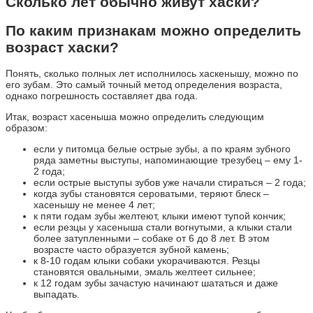
Сколько лет обычно живут хаски?
По каким признакам можно определить
возраст хаски?
Понять, сколько полных лет исполнилось хаскенышу, можно по
его зубам. Это самый точный метод определения возраста,
однако погрешность составляет два года.
Итак, возраст хасеныша можно определить следующим
образом:
если у питомца белые острые зубы, а по краям зубного
ряда заметны выступы, напоминающие трезубец – ему 1-
2 года;
если острые выступы зубов уже начали стираться – 2 года;
когда зубы становятся сероватыми, теряют блеск –
хасенышу не менее 4 лет;
к пяти годам зубы желтеют, клыки имеют тупой кончик;
если резцы у хасеныша стали вогнутыми, а клыки стали
более затупленными – собаке от 6 до 8 лет. В этом
возрасте часто образуется зубной камень;
к 8-10 годам клыки собаки укорачиваются. Резцы
становятся овальными, эмаль желтеет сильнее;
к 12 годам зубы зачастую начинают шататься и даже
выпадать.