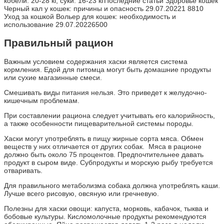
кобели: 20-28 кг, суки: 16-23 кгПоследние статьи Здоровье кошек
Черный кал у кошек: причины и опасность 29.07.20221 8810
Уход за кошкой Вольер для кошек: необходимость и
использование 29.07.20226500
Правильный рацион
Важным условием содержания хаски является система
кормления. Едой для питомца могут быть домашние продукты
или сухие магазинные смеси.
Смешивать виды питания нельзя. Это приведет к желудочно-
кишечным проблемам.
При составлении рациона следует учитывать его калорийность,
а также особенности пищеварительной системы породы.
Хаски могут употреблять в пищу жирные сорта мяса. Обмен
веществ у них отличается от других собак. Мяса в рационе
должно быть около 75 процентов. Предпочтительнее давать
продукт в сыром виде. Субпродукты и морскую рыбу требуется
отваривать.
Для правильного метаболизма собака должна употреблять каши.
Лучше всего рисовую, овсяную или гречневую.
Полезны для хаски овощи: капуста, морковь, кабачок, тыква и
бобовые культуры. Кисломолочные продукты рекомендуются