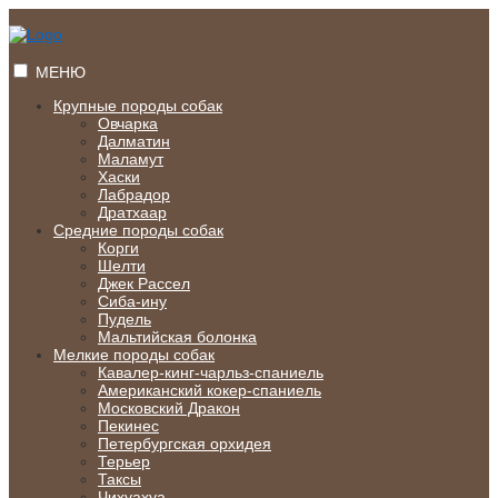
Перейти
к
содержимому
МЕНЮ
Крупные породы собак
Овчарка
Далматин
Маламут
Хаски
Лабрадор
Дратхаар
Средние породы собак
Корги
Шелти
Джек Рассел
Сиба-ину
Пудель
Мальтийская болонка
Мелкие породы собак
Кавалер-кинг-чарльз-спаниель
Американский кокер-спаниель
Московский Дракон
Пекинес
Петербургская орхидея
Терьер
Таксы
Чихуахуа