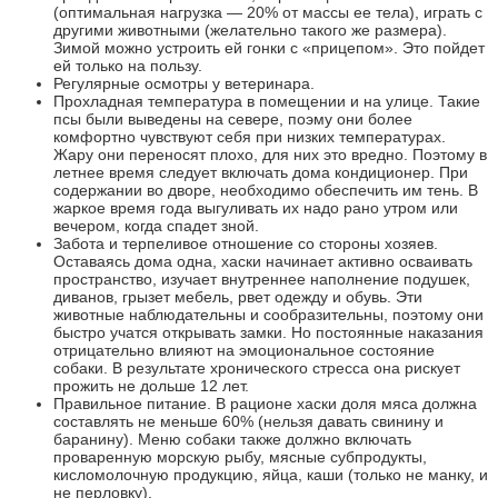
(оптимальная нагрузка — 20% от массы ее тела), играть с
другими животными (желательно такого же размера).
Зимой можно устроить ей гонки с «прицепом». Это пойдет
ей только на пользу.
Регулярные осмотры у ветеринара.
Прохладная температура в помещении и на улице. Такие
псы были выведены на севере, поэму они более
комфортно чувствуют себя при низких температурах.
Жару они переносят плохо, для них это вредно. Поэтому в
летнее время следует включать дома кондиционер. При
содержании во дворе, необходимо обеспечить им тень. В
жаркое время года выгуливать их надо рано утром или
вечером, когда спадет зной.
Забота и терпеливое отношение со стороны хозяев.
Оставаясь дома одна, хаски начинает активно осваивать
пространство, изучает внутреннее наполнение подушек,
диванов, грызет мебель, рвет одежду и обувь. Эти
животные наблюдательны и сообразительны, поэтому они
быстро учатся открывать замки. Но постоянные наказания
отрицательно влияют на эмоциональное состояние
собаки. В результате хронического стресса она рискует
прожить не дольше 12 лет.
Правильное питание. В рационе хаски доля мяса должна
составлять не меньше 60% (нельзя давать свинину и
баранину). Меню собаки также должно включать
проваренную морскую рыбу, мясные субпродукты,
кисломолочную продукцию, яйца, каши (только не манку, и
не перловку).