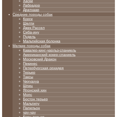
Хаски
Лабрадор
Дратхаар
Средние породы собак
Корги
Шелти
Джек Рассел
Сиба-ину
Пудель
Мальтийская болонка
Мелкие породы собак
Кавалер-кинг-чарльз-спаниель
Американский кокер-спаниель
Московский Дракон
Пекинес
Петербургская орхидея
Терьер
Таксы
Чихуахуа
Шпиц
Японский хин
Мопс
Бостон терьер
Мальтипу
Папильон
чау-чау
Керн-терьер