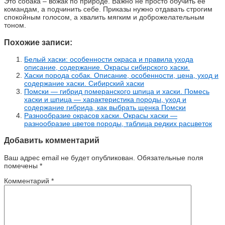
Это собака – вожак по природе. Важно не просто обучить ее
командам, а подчинить себе. Приказы нужно отдавать строгим
спокойным голосом, а хвалить мягким и доброжелательным
тоном.
Похожие записи:
Белый хаски: особенности окраса и правила ухода
описание, содержание. Окрасы сибирского хаски.
Хаски порода собак. Описание, особенности, цена, уход и
содержание хаски. Сибирский хаски
Помски — гибрид померанского шпица и хаски. Помесь
хаски и шпица — характеристика породы, уход и
содержание гибрида, как выбрать щенка Помски
Разнообразие окрасов хаски. Окрасы хаски —
разнообразие цветов породы, таблица редких расцветок
Добавить комментарий
Ваш адрес email не будет опубликован.
Обязательные поля
помечены
*
Комментарий
*