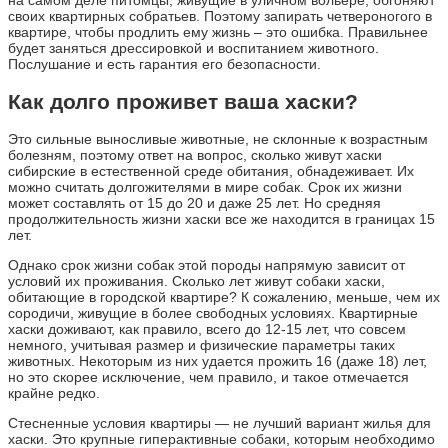
на самом деле питомцы, живущие в уличном вольере, обгоняют
своих квартирных собратьев. Поэтому запирать четвероногого в
квартире, чтобы продлить ему жизнь – это ошибка. Правильнее
будет заняться дрессировкой и воспитанием животного.
Послушание и есть гарантия его безопасности.
Как долго проживет ваша хаски?
Это сильные выносливые животные, не склонные к возрастным
болезням, поэтому ответ на вопрос, сколько живут хаски
сибирские в естественной среде обитания, обнадеживает. Их
можно считать долгожителями в мире собак. Срок их жизни
может составлять от 15 до 20 и даже 25 лет. Но средняя
продолжительность жизни хаски все же находится в границах 15
лет.
Однако срок жизни собак этой породы напрямую зависит от
условий их проживания. Сколько лет живут собаки хаски,
обитающие в городской квартире? К сожалению, меньше, чем их
сородичи, живущие в более свободных условиях. Квартирные
хаски доживают, как правило, всего до 12-15 лет, что совсем
немного, учитывая размер и физические параметры таких
животных. Некоторым из них удается прожить 16 (даже 18) лет,
но это скорее исключение, чем правило, и такое отмечается
крайне редко.
Стесненные условия квартиры — не лучший вариант жилья для
хаски. Это крупные гиперактивные собаки, которым необходимо