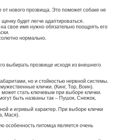
от нового прозвища. Это поможет собаке не
 щенку будет легче адаптироваться.
 на свое имя нужно обязательно поощрять его
ски.
бсолютно нормально.
его выбирать прозвище исходя из внешнего
габаритами, но и стойкостью нервной системы.
ужественные клички. (Кинг, Тор, Воин).
 может стать ключевым при выборе клички.
могут быть названы так – Пушок, Снежок,
рной и игривый характер. При выборе клички
, Мася).
ую особенность питомца является очень