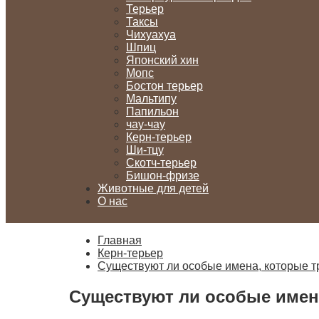
Терьер
Таксы
Чихуахуа
Шпиц
Японский хин
Мопс
Бостон терьер
Мальтипу
Папильон
чау-чау
Керн-терьер
Ши-тцу
Скотч-терьер
Бишон-фризе
Животные для детей
О нас
Главная
Керн-терьер
Существуют ли особые имена, которые т
Существуют ли особые имен