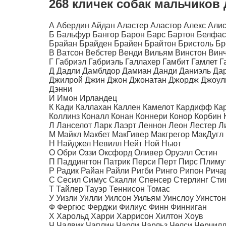
268 кличек собак мальчиков
А Абердин Айдан Аластер Аластор Алекс Алис
Б Бальфур Бангор Барон Барс Бартон Белфаст
Брайан Брайден Брайен Брайтон Бристоль Бр
В Ватсон Вебстер Венди Вильям Винстон Винч
Г Габриэл Габриэль Галлахер Гамбит Гамлет Г
Д Дадли Дамблдор Дамиан Данди Даниэль Да
Джилрой Джин Джон Джонатан Джордж Джоуль
Дэнни
И Имон Ирландец
К Кади Каллахан Каллен Камелот Кардифф Кар
Коллинз Коналл Конан Коннери Конор Корбин 
Л Ланселот Ларк Лаэрт Леннон Леон Лестер Л
М Майкл Макбет МакГивер Макгрегор МакДуг
Н Найджел Невилл Нейт Ной Ньют
О Обри Оззи Оксфорд Оливер Оруэлл Остин
П Паддингтон Патрик Перси Перт Пирс Плиму
Р Радик Райан Райли Ригби Ринго Рипон Рича
С Сесил Симус Скалли Спенсер Стерлинг Сти
Т Тайлер Тауэр Теннисон Томас
У Уизли Уилли Уилсон Уильям Уинслоу Уинстон
Ф Фергюс Ферджи Филиус Финн Финниган
Х Харольд Харри Харрисон Хилтон Хоув
Ч Чадвик Чаплин Чарли Чарльз Челси Черчилл