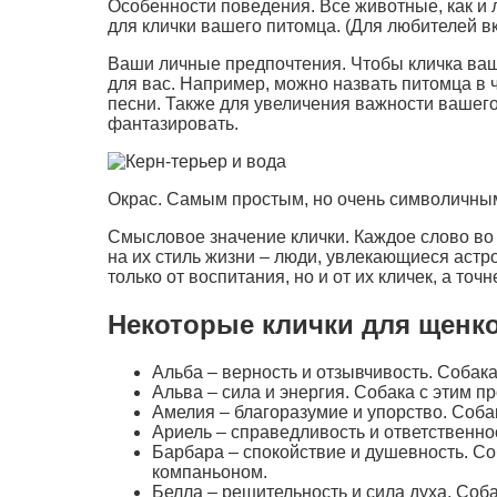
Особенности поведения. Все животные, как и 
для клички вашего питомца. (Для любителей вк
Ваши личные предпочтения. Чтобы кличка ваше
для вас. Например, можно назвать питомца в
песни. Также для увеличения важности вашего
фантазировать.
Окрас. Самым простым, но очень символичным 
Смысловое значение клички. Каждое слово во
на их стиль жизни – люди, увлекающиеся астр
только от воспитания, но и от их кличек, а точн
Некоторые клички для щенко
Альба – верность и отзывчивость. Собак
Альва – сила и энергия. Собака с этим п
Амелия – благоразумие и упорство. Собак
Ариель – справедливость и ответственно
Барбара – спокойствие и душевность. Со
компаньоном.
Белла – решительность и сила духа. Соб