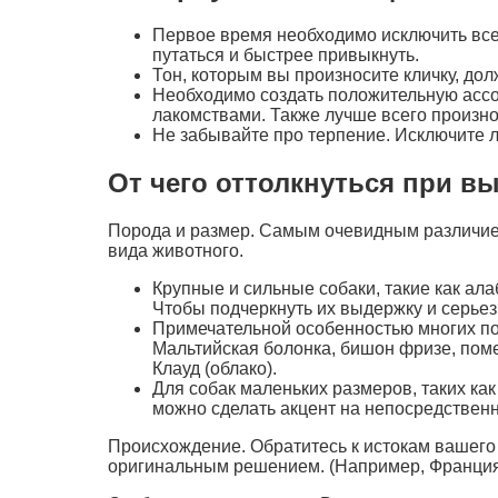
Первое время необходимо исключить все
путаться и быстрее привыкнуть.
Тон, которым вы произносите кличку, до
Необходимо создать положительную ассоц
лакомствами. Также лучше всего произно
Не забывайте про терпение. Исключите л
От чего оттолкнуться при в
Порода и размер. Самым очевидным различием
вида животного.
Крупные и сильные собаки, такие как ала
Чтобы подчеркнуть их выдержку и серьезн
Примечательной особенностью многих пор
Мальтийская болонка, бишон фризе, поме
Клауд (облако).
Для собак маленьких размеров, таких как
можно сделать акцент на непосредственно
Происхождение. Обратитесь к истокам вашего 
оригинальным решением. (Например, Франция 