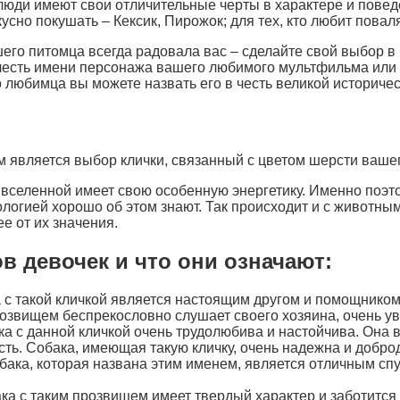
люди имеют свои отличительные черты в характере и повед
усно покушать – Кексик, Пирожок; для тех, кто любит повал
го питомца всегда радовала вас – сделайте свой выбор в 
 честь имени персонажа вашего любимого мультфильма или
 любимца вы можете назвать его в честь великой историчес
является выбор клички, связанный с цветом шерсти вашего 
 вселенной имеет свою особенную энергетику. Именно поэ
ологией хорошо об этом знают. Так происходит и с животны
ее от их значения.
в девочек и что они означают:
а с такой кличкой является настоящим другом и помощником
розвищем беспрекословно слушает своего хозяина, очень ув
а с данной кличкой очень трудолюбива и настойчива. Она вс
сть. Собака, имеющая такую кличку, очень надежна и добро
бака, которая названа этим именем, является отличным сп
ака с таким прозвищем имеет твердый характер и заботится 