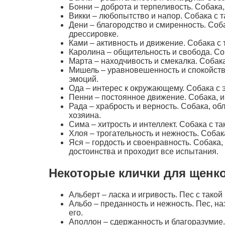
Бонни – доброта и терпеливость. Собака
Викки – любопытство и напор. Собака с т
Дени – благородство и смиренность. Соб
дрессировке.
Ками – активность и движение. Собака с 
Каролина – общительность и свобода. Со
Марта – находчивость и смекалка. Собак
Мишель – уравновешенность и спокойств
эмоций.
Ода – интерес к окружающему. Собака с 
Пенни – постоянное движение. Собака, им
Рада – храбрость и верность. Собака, 
хозяина.
Сима – хитрость и интеллект. Собака с та
Хлоя – трогательность и нежность. Собак
Яся – гордость и своенравность. Собака
достоинства и проходит все испытания.
Некоторые клички для щенко
Альберт – ласка и игривость. Пес с тако
Альбо – преданность и нежность. Пес, на
его.
Аполлон – сдержанность и благоразумие.