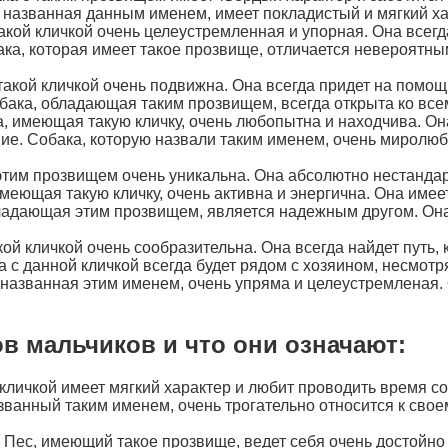
, названная данным именем, имеет покладистый и мягкий х
акой кличкой очень целеустремленная и упорная. Она всегд
ака, которая имеет такое прозвище, отличается невероятны
такой кличкой очень подвижна. Она всегда придет на помощ
бака, обладающая таким прозвищем, всегда открыта ко все
а, имеющая такую кличку, очень любопытна и находчива. Он
ие. Собака, которую назвали таким именем, очень миролюб
этим прозвищем очень уникальна. Она абсолютно нестандарт
еющая такую кличку, очень активна и энергична. Она имеет
обладающая этим прозвищем, является надежным другом. Он
кой кличкой очень сообразительна. Она всегда найдет путь, 
а с данной кличкой всегда будет рядом с хозяином, несмотря
, названная этим именем, очень упряма и целеустремленая.
в мальчиков и что они означают:
й кличкой имеет мягкий характер и любит проводить время с
званный таким именем, очень трогательно относится к своем
 Пес, имеющий такое прозвище, ведет себя очень достойно 