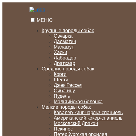
Перейти
к
содержимому
МЕНЮ
Крупные породы собак
Овчарка
Далматин
Маламут
Хаски
Лабрадор
Дратхаар
Средние породы собак
Корги
Шелти
Джек Рассел
Сиба-ину
Пудель
Мальтийская болонка
Мелкие породы собак
Кавалер-кинг-чарльз-спаниель
Американский кокер-спаниель
Московский Дракон
Пекинес
Петербургская орхидея