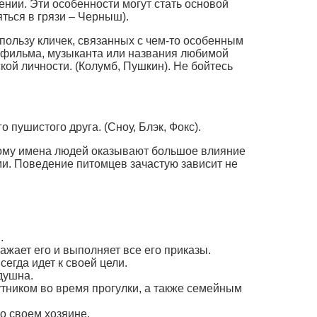
ении. Эти особенности могут стать основой
яться в грязи – Черныш).
пользу кличек, связанных с чем-то особенным
 фильма, музыканта или названия любимой
кой личности. (Колумб, Пушкин). Не бойтесь
пушистого друга. (Сноу, Блэк, Фокс).
тому имена людей оказывают большое влияние
ми. Поведение питомцев зачастую зависит не
.
ажает его и выполняет все его приказы.
егда идет к своей цели.
душна.
утником во время прогулки, а также семейным
о своем хозяине.