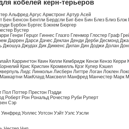
 для кобелей керн-терьеров
тер Альфред Аргус Армстронг Артур Асей
 Бен Бенсон Бентли Бердсли Биг-Бен Бин Блез Близ Блэк
оуди Бурбон Бургес Бэкхем Бюргер
естер Вустер
арри Генри Герцог Гиннес Глазго Гленмор Глостер Граф Гре
рем Даррен Дарси Дачес Деклан Денди Дерби Десмонд Дж
 Джошуа Джудах Дик Диккенс Дилан Дин Доджи Долан Донн
лайл Каррингтон Квин Келли Кембридж Кензи Кензо Керри К
Корнелий Крис Криспин Кромвелль Крэг Купер Кэшел
иверпуль Лидс Линкольн Лисберн Литтре Логан Локлен Ло
л Маккартни МакКлауд Максвелл Манфред Манчестер Марк 
т Пол Поттер Престон Пэдди
рд Роберт Рон Рональд Рочестер Руби Руперт
вен Сэр
 Уинфред Уоллес Уотсон Уэйт Уэлс Уэсли
ь Честер Чип