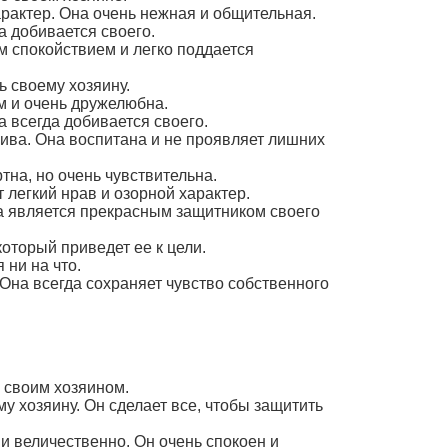
арактер. Она очень нежная и общительная.
а добивается своего.
м спокойствием и легко поддается
ь своему хозяину.
м и очень дружелюбна.
а всегда добивается своего.
ива. Она воспитана и не проявляет лишних
на, но очень чувствительна.
 легкий нрав и озорной характер.
а является прекрасным защитником своего
который приведет ее к цели.
 ни на что.
 Она всегда сохраняет чувство собственного
о своим хозяином.
у хозяину. Он сделает все, чтобы защитить
и величественно. Он очень спокоен и