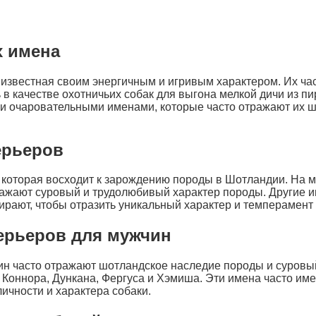
х имена
 известная своим энергичным и игривым характером. Их ч
ь в качестве охотничьих собак для выгона мелкой дичи из пи
и очаровательными именами, которые часто отражают их 
ерьеров
 которая восходит к зарождению породы в Шотландии. На 
тражают суровый и трудолюбивый характер породы. Другие 
ирают, чтобы отразить уникальный характер и темперамент 
ерьеров для мужчин
ин часто отражают шотландское наследие породы и суровы
 Коннора, Дункана, Фергуса и Хэмиша. Эти имена часто им
ичности и характера собаки.