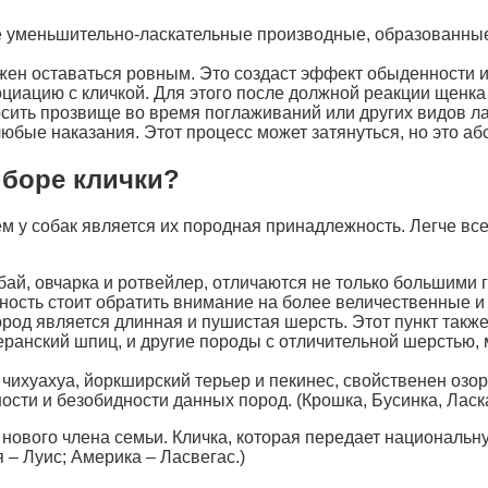
 уменьшительно-ласкательные производные, образованные 
лжен оставаться ровным. Это создаст эффект обыденности и
иацию с кличкой. Для этого после должной реакции щенка
сить прозвище во время поглаживаний или других видов ла
юбые наказания. Этот процесс может затянуться, но это а
ыборе клички?
 у собак является их породная принадлежность. Легче вс
бай, овчарка и ротвейлер, отличаются не только большими 
ость стоит обратить внимание на более величественные и м
од является длинная и пушистая шерсть. Этот пункт также
ранский шпиц, и другие породы с отличительной шерстью, 
 чихуахуа, йоркширский терьер и пекинес, свойственен озо
сти и безобидности данных пород. (Крошка, Бусинка, Ласка
нового члена семьи. Кличка, которая передает национальн
– Луис; Америка – Ласвегас.)