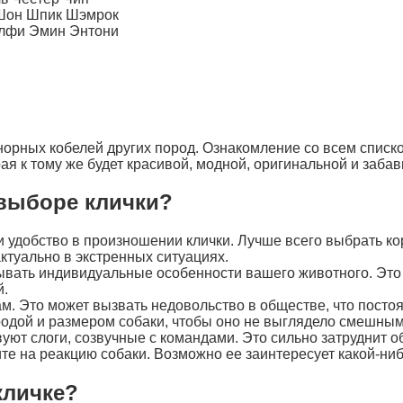
Шон Шпик Шэмрок
Элфи Эмин Энтони
норных кобелей других пород. Ознакомление со всем списк
я к тому же будет красивой, модной, оригинальной и забав
 выборе клички?
 удобство в произношении клички. Лучше всего выбрать кор
актуально в экстренных ситуациях.
ать индивидуальные особенности вашего животного. Это ка
й.
ам. Это может вызвать недовольство в обществе, что посто
родой и размером собаки, чтобы оно не выглядело смешным
уют слоги, созвучные с командами. Это сильно затруднит о
те на реакцию собаки. Возможно ее заинтересует какой-ниб
кличке?