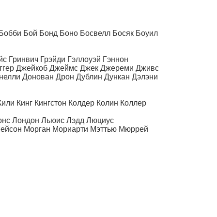
 Бобби Бой Бонд Боно Босвелл Босяк Боуил
йс Гринвич Грэйди Гэллоуэй Гэннон
аггер Джейкоб Джеймс Джек Джереми Дживс
елли Донован Дрон Дублин Дункан Дэлэни
или Кинг Кингстон Колдер Колин Коллер
конс Лондон Льюис Лэдд Люциус
Мейсон Морган Мориарти Мэттью Мюррей