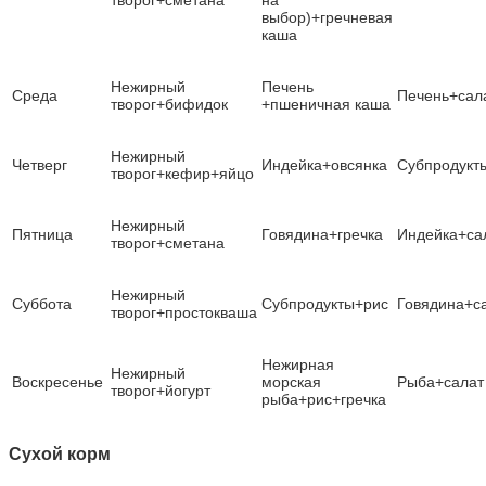
выбор)+гречневая
каша
Нежирный
Печень
Среда
Печень+сал
творог+бифидок
+пшеничная каша
Нежирный
Четверг
Индейка+овсянка
Субпродукт
творог+кефир+яйцо
Нежирный
Пятница
Говядина+гречка
Индейка+са
творог+сметана
Нежирный
Суббота
Субпродукты+рис
Говядина+с
творог+простокваша
Нежирная
Нежирный
Воскресенье
морская
Рыба+салат
творог+йогурт
рыба+рис+гречка
Сухой корм