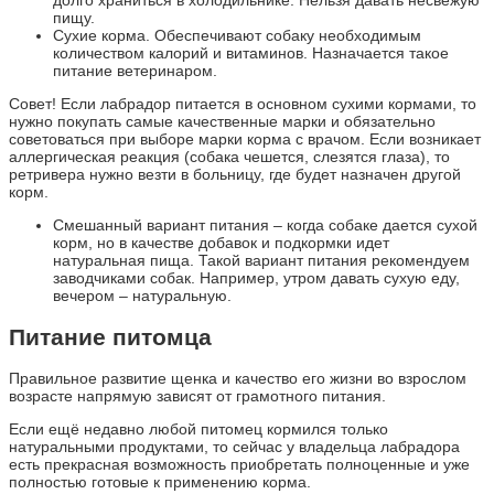
долго храниться в холодильнике. Нельзя давать несвежую
пищу.
Сухие корма. Обеспечивают собаку необходимым
количеством калорий и витаминов. Назначается такое
питание ветеринаром.
Совет! Если лабрадор питается в основном сухими кормами, то
нужно покупать самые качественные марки и обязательно
советоваться при выборе марки корма с врачом. Если возникает
аллергическая реакция (собака чешется, слезятся глаза), то
ретривера нужно везти в больницу, где будет назначен другой
корм.
Смешанный вариант питания – когда собаке дается сухой
корм, но в качестве добавок и подкормки идет
натуральная пища. Такой вариант питания рекомендуем
заводчиками собак. Например, утром давать сухую еду,
вечером – натуральную.
Питание питомца
Правильное развитие щенка и качество его жизни во взрослом
возрасте напрямую зависят от грамотного питания.
Если ещё недавно любой питомец кормился только
натуральными продуктами, то сейчас у владельца лабрадора
есть прекрасная возможность приобретать полноценные и уже
полностью готовые к применению корма.