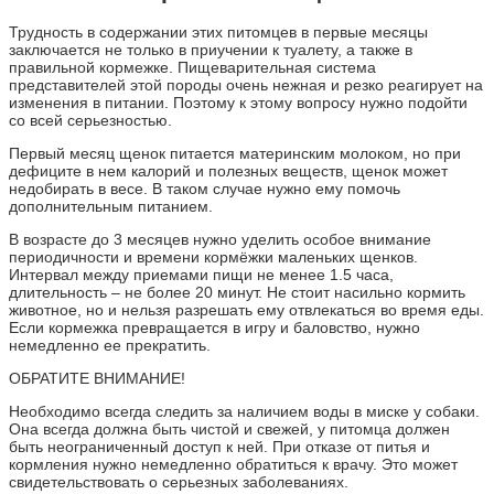
Трудность в содержании этих питомцев в первые месяцы
заключается не только в приучении к туалету, а также в
правильной кормежке. Пищеварительная система
представителей этой породы очень нежная и резко реагирует на
изменения в питании. Поэтому к этому вопросу нужно подойти
со всей серьезностью.
Первый месяц щенок питается материнским молоком, но при
дефиците в нем калорий и полезных веществ, щенок может
недобирать в весе. В таком случае нужно ему помочь
дополнительным питанием.
В возрасте до 3 месяцев нужно уделить особое внимание
периодичности и времени кормёжки маленьких щенков.
Интервал между приемами пищи не менее 1.5 часа,
длительность – не более 20 минут. Не стоит насильно кормить
животное, но и нельзя разрешать ему отвлекаться во время еды.
Если кормежка превращается в игру и баловство, нужно
немедленно ее прекратить.
ОБРАТИТЕ ВНИМАНИЕ!
Необходимо всегда следить за наличием воды в миске у собаки.
Она всегда должна быть чистой и свежей, у питомца должен
быть неограниченный доступ к ней. При отказе от питья и
кормления нужно немедленно обратиться к врачу. Это может
свидетельствовать о серьезных заболеваниях.