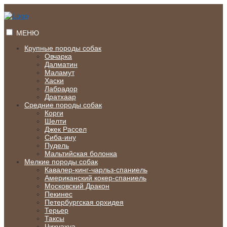
Перейти
к
содержимому
МЕНЮ
Крупные породы собак
Овчарка
Далматин
Маламут
Хаски
Лабрадор
Дратхаар
Средние породы собак
Корги
Шелти
Джек Рассел
Сиба-ину
Пудель
Мальтийская болонка
Мелкие породы собак
Кавалер-кинг-чарльз-спаниель
Американский кокер-спаниель
Московский Дракон
Пекинес
Петербургская орхидея
Терьер
Таксы
Чихуахуа