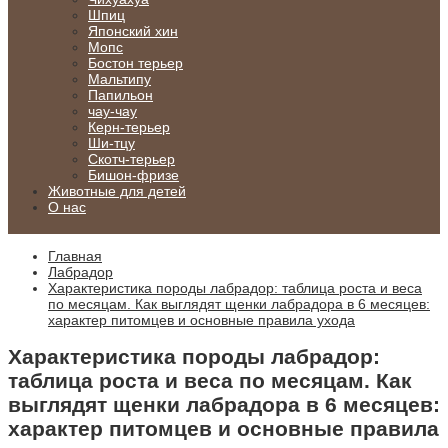
Шпиц
Японский хин
Мопс
Бостон терьер
Мальтипу
Папильон
чау-чау
Керн-терьер
Ши-тцу
Скотч-терьер
Бишон-фризе
Животные для детей
О нас
Главная
Лабрадор
Характеристика породы лабрадор: таблица роста и веса
по месяцам. Как выглядят щенки лабрадора в 6 месяцев:
характер питомцев и основные правила ухода
Характеристика породы лабрадор:
таблица роста и веса по месяцам. Как
выглядят щенки лабрадора в 6 месяцев:
характер питомцев и основные правила