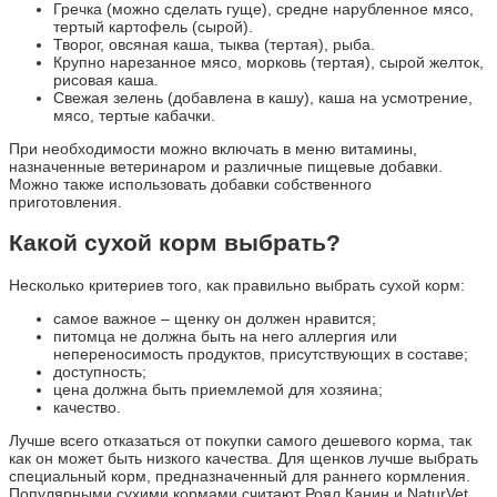
Гречка (можно сделать гуще), средне нарубленное мясо,
тертый картофель (сырой).
Творог, овсяная каша, тыква (тертая), рыба.
Крупно нарезанное мясо, морковь (тертая), сырой желток,
рисовая каша.
Свежая зелень (добавлена в кашу), каша на усмотрение,
мясо, тертые кабачки.
При необходимости можно включать в меню витамины,
назначенные ветеринаром и различные пищевые добавки.
Можно также использовать добавки собственного
приготовления.
Какой сухой корм выбрать?
Несколько критериев того, как правильно выбрать сухой корм:
самое важное – щенку он должен нравится;
питомца не должна быть на него аллергия или
непереносимость продуктов, присутствующих в составе;
доступность;
цена должна быть приемлемой для хозяина;
качество.
Лучше всего отказаться от покупки самого дешевого корма, так
как он может быть низкого качества. Для щенков лучше выбрать
специальный корм, предназначенный для раннего кормления.
Популярными сухими кормами считают Роял Канин и NaturVet.