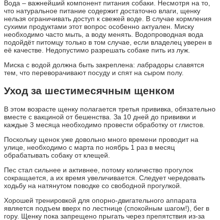
Вода – важнейший компонент питания собаки. Несмотря на то,
что натуральное питание содержит достаточно влаги, щенку
нельзя ограничивать доступ к свежей воде. В случае кормления
сухими продуктами этот вопрос особенно актуален. Миску
необходимо часто мыть, а воду менять. Водопроводная вода
подойдёт питомцу только в том случае, если владелец уверен в
её качестве. Недопустимо разрешать собаке пить из луж.
Миска с водой должна быть закреплена: лабрадоры славятся
тем, что переворачивают посуду и спят на сыром полу.
Уход за шестимесячным щенком
В этом возрасте щенку полагается третья прививка, обязательно
вместе с вакциной от бешенства. За 10 дней до прививки и
каждые 3 месяца необходимо провести обработку от глистов.
Поскольку щенок уже довольно много времени проводит на
улице, необходимо с марта по ноябрь 1 раз в месяц
обрабатывать собаку от клещей.
Пес стал сильнее и активнее, потому количество прогулок
сокращается, а их время увеличивается. Следует чередовать
ходьбу на натянутом поводке со свободной прогулкой.
Хорошей тренировкой для опорно-двигательного аппарата
является подъем вверх по лестнице (спокойным шагом!), бег в
гору. Щенку пока запрещено прыгать через препятствия из-за