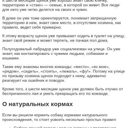
К шести месяцам щенок уже хорошо знает свою кличку,
территорию и «стаю» — семью, в которой он живет. Все люди
для него уже четко делятся на своих и чужих.
В доме он уже тоже ориентируется, понимает запрещенную
территорию в нем, знает свое место, в отсутствие хозяина, как
правило, ведет себя примерно.
К этому возрасту щенок уже привыкает ходить в туалет на улицу,
знает свой режим и может терпеть, не пачкая пол дома.
Полугодовалый лабрадор уже социализован на улице. Он уже
знает, как контактировать с чужими людьми, собаками и
кошками.
Также ему знакомы многие команды: «место», «ко мне»,
«рядом», «сидеть», «стоять», «лежать», «фу!». Потому на улице
по призыву хозяина щенок подходит к нему, адекватно
реагирует на ошейник и поводок.
Кроме того, к шести месяцам щенок уже должен быть отучен от
беспричинного лая и уметь прекращать его по команде.
О натуральных кормах
Если вы решили кормить собаку кормами натурального
происхождения, то стоит усвоить несколько простых правил:
Собаки данной породы сильно склонны к проявлению