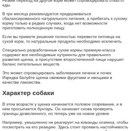
Резкий переход на другой корм может спровоцировать отказ от
еды.
В три месяца рекомендуется придерживаться
сбалансированного натурального питания, а прибегать к сухому
корму только в редких случаях, когда нет возможности
приготовить полноценную пищу.
Если вы примете решение полностью перевести питомца на
сухой корм, то натуральные продукты необходимо исключить.
Специально разработанные сухие кормы премиум-класса
содержат все необходимые нутриенты для правильного
развития щенка, а присутствие второстепенной пищи нарушит
баланс питательных веществ.
Это может спровоцировать заболевания печени и почек.
Изредка балуйте щенка свежими фруктами и овощами в
качестве лакомства.
Характер собаки
В этом возрасте у щенка начинается половое созревание, и в
нем просыпается бунтарь. Он начинает снова проверять
границы дозволенного, но теперь уже на новом уровне.
Например, умышленно не реагирует на команды хозяина, чтобы
посмотреть на его реакцию. Здесь стоит проявить настойчивость