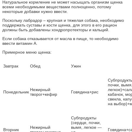
Натуральное кормление не может насыщать организм щенка
всеми необходимыми веществами полноценно, потому
некоторые добавки нужно ввести.
Поскольку лабрадор – крупная и тяжелая собака, необходимо
поддержать суставы и кости щенка, для этого в его рацион
должны быть добавлены хондропротекторы и кальций.
Если собака отказывается от масла в пище, то необходимо
ввести витамин А.
Примерное меню щенка:
Завтрак
Обед
Ужин
Субпродукты
почки, вымя
Нежирный
легкое)+сала
Понедельник
Говядина+рис
творог+кефир
кабачок, мор
свекла, кап
на выбор)+
Субпродукты
(сердце, почки,
Нежирный
вымя, легкое —
Вторник
Говядина+с
творог+сметана
на