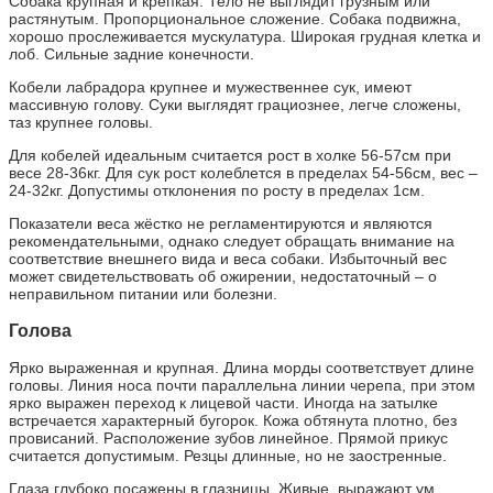
Собака крупная и крепкая. Тело не выглядит грузным или
растянутым. Пропорциональное сложение. Собака подвижна,
хорошо прослеживается мускулатура. Широкая грудная клетка и
лоб. Сильные задние конечности.
Кобели лабрадора крупнее и мужественнее сук, имеют
массивную голову. Суки выглядят грациознее, легче сложены,
таз крупнее головы.
Для кобелей идеальным считается рост в холке 56-57см при
весе 28-36кг. Для сук рост колеблется в пределах 54-56см, вес –
24-32кг. Допустимы отклонения по росту в пределах 1см.
Показатели веса жёстко не регламентируются и являются
рекомендательными, однако следует обращать внимание на
соответствие внешнего вида и веса собаки. Избыточный вес
может свидетельствовать об ожирении, недостаточный – о
неправильном питании или болезни.
Голова
Ярко выраженная и крупная. Длина морды соответствует длине
головы. Линия носа почти параллельна линии черепа, при этом
ярко выражен переход к лицевой части. Иногда на затылке
встречается характерный бугорок. Кожа обтянута плотно, без
провисаний. Расположение зубов линейное. Прямой прикус
считается допустимым. Резцы длинные, но не заостренные.
Глаза глубоко посажены в глазницы. Живые, выражают ум,