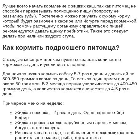
Лучше всего начать кормление с жидких каш, так как питомец не
способен пережевывать полноценно пищу (попросту не
развились зубы). Постепенно можно приучать к сухому корму,
который будет размочен в кефире или йогурте перед кормежкой.
Чтобы помочь растущему организму справляться с пищей,
рекомендуется давать щенку пребиотики. Также это следует
делать при наличии жидкого стула.
Как кормить подросшего питомца?
С каждым месяцем щенкам нужно сокращать количество
кормежек за день и увеличивать порции.
Для начала нужно кормить собаку 5-7 раз в день и давать ей по
300-350 граммов корма за день. То есть за один прием пищи
около 50 граммов. В 3 месяца порция увеличивается до 400-450
граммов день, а количество кормежек снижается до 4-5 раз в
день.
Примерное меню на неделю:
Жидкая овсянка – 2 раза в день. Одно вареное яйцо.
Кефир.
Жидкая гречка с мелко нарубленным вареным мясом,
йогурт, тертая капуста.
Рисовая каша на воде, с добавлением нескольких капель
растительного масла, рыба, тертая тыква.