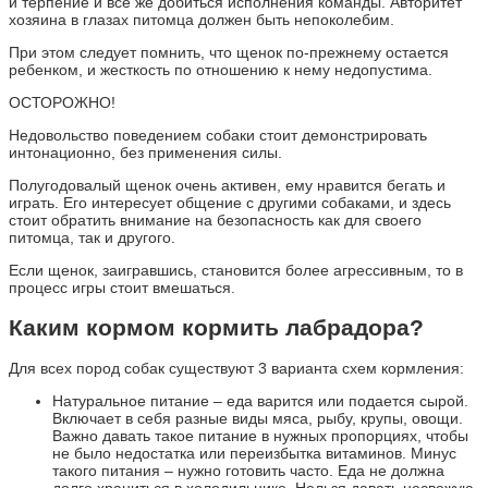
и терпение и все же добиться исполнения команды. Авторитет
хозяина в глазах питомца должен быть непоколебим.
При этом следует помнить, что щенок по-прежнему остается
ребенком, и жесткость по отношению к нему недопустима.
ОСТОРОЖНО!
Недовольство поведением собаки стоит демонстрировать
интонационно, без применения силы.
Полугодовалый щенок очень активен, ему нравится бегать и
играть. Его интересует общение с другими собаками, и здесь
стоит обратить внимание на безопасность как для своего
питомца, так и другого.
Если щенок, заигравшись, становится более агрессивным, то в
процесс игры стоит вмешаться.
Каким кормом кормить лабрадора?
Для всех пород собак существуют 3 варианта схем кормления:
Натуральное питание – еда варится или подается сырой.
Включает в себя разные виды мяса, рыбу, крупы, овощи.
Важно давать такое питание в нужных пропорциях, чтобы
не было недостатка или переизбытка витаминов. Минус
такого питания – нужно готовить часто. Еда не должна