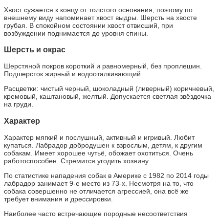
Хвост сужается к концу от толстого основания, поэтому по
внешнему виду напоминает хвост выдры. Шерсть на хвосте
грубая. В спокойном состоянии хвост отвисший, при
возбуждении поднимается до уровня спины.
Шерсть и окрас
Шерстяной покров короткий и равномерный, без проплешин.
Подшерсток жирный и водооталкивающий.
Расцветки: чистый черный, шоколадный (ливерный) коричневый,
кремовый, каштановый, желтый. Допускается светлая звёздочка
на груди.
Характер
Характер мягкий и послушный, активный и игривый. Любит
купаться. Лабрадор добродушен к взрослым, детям, к другим
собакам. Имеет хорошее чутьё, обожает охотиться. Очень
работоспособен. Стремится угодить хозяину.
По статистике нападения собак в Америке с 1982 по 2014 годы
лабрадор занимает 9-е место из 73-х. Несмотря на то, что
собака совершенно не отличается агрессией, она всё же
требует внимания и дрессировки.
Наиболее часто встречающие породные несоответствия