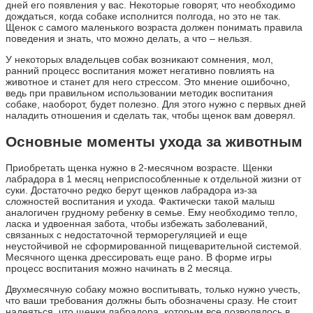
дней его появления у вас. Некоторые говорят, что необходимо
дождаться, когда собаке исполнится полгода, но это не так.
Щенок с самого маленького возраста должен понимать правила
поведения и знать, что можно делать, а что – нельзя.
У некоторых владельцев собак возникают сомнения, мол,
ранний процесс воспитания может негативно повлиять на
животное и станет для него стрессом. Это мнение ошибочно,
ведь при правильном использовании методик воспитания
собаке, наоборот, будет полезно. Для этого нужно с первых дней
наладить отношения и сделать так, чтобы щенок вам доверял.
Основные моменты ухода за животным
Приобретать щенка нужно в 2-месячном возрасте. Щенки
лабрадора в 1 месяц неприспособленные к отдельной жизни от
суки. Достаточно редко берут щенков лабрадора из-за
сложностей воспитания и ухода. Фактически такой малыш
аналогичен грудному ребенку в семье. Ему необходимо тепло,
ласка и удвоенная забота, чтобы избежать заболеваний,
связанных с недостаточной терморегуляцией и еще
неустойчивой не сформированной пищеварительной системой.
Месячного щенка дрессировать еще рано. В форме игры
процесс воспитания можно начинать в 2 месяца.
Двухмесячную собаку можно воспитывать, только нужно учесть,
что ваши требования должны быть обозначены сразу. Не стоит
надеяться, что щенки лабрадора, которым все позволялось в