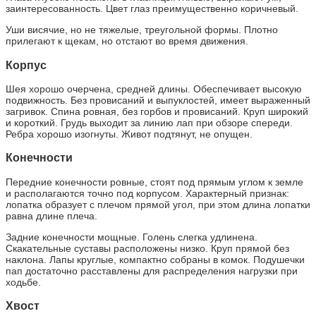
заинтересованность. Цвет глаз преимущественно коричневый.
Уши висячие, но не тяжелые, треугольной формы. Плотно
прилегают к щекам, но отстают во время движения.
Корпус
Шея хорошо очерчена, средней длины. Обеспечивает высокую
подвижность. Без провисаний и выпуклостей, имеет выраженный
загривок. Спина ровная, без горбов и провисаний. Круп широкий
и короткий. Грудь выходит за линию лап при обзоре спереди.
Ребра хорошо изогнуты. Живот подтянут, не опущен.
Конечности
Передние конечности ровные, стоят под прямым углом к земле
и располагаются точно под корпусом. Характерный признак:
лопатка образует с плечом прямой угол, при этом длина лопатки
равна длине плеча.
Задние конечности мощные. Голень слегка удлинена.
Скакательные суставы расположены низко. Круп прямой без
наклона. Лапы круглые, компактно собраны в комок. Подушечки
пап достаточно расставлены для распределения нагрузки при
ходьбе.
Хвост