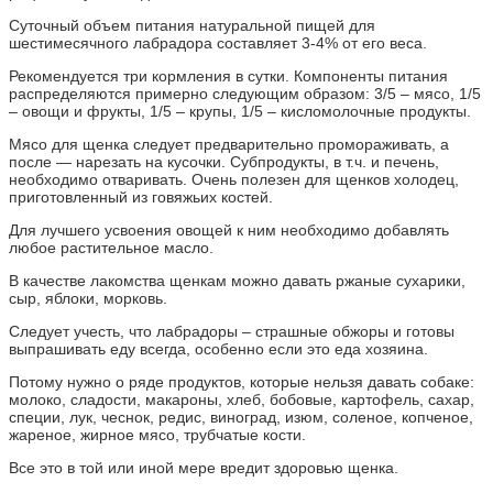
Суточный объем питания натуральной пищей для
шестимесячного лабрадора составляет 3-4% от его веса.
Рекомендуется три кормления в сутки. Компоненты питания
распределяются примерно следующим образом: 3/5 – мясо, 1/5
– овощи и фрукты, 1/5 – крупы, 1/5 – кисломолочные продукты.
Мясо для щенка следует предварительно промораживать, а
после — нарезать на кусочки. Субпродукты, в т.ч. и печень,
необходимо отваривать. Очень полезен для щенков холодец,
приготовленный из говяжьих костей.
Для лучшего усвоения овощей к ним необходимо добавлять
любое растительное масло.
В качестве лакомства щенкам можно давать ржаные сухарики,
сыр, яблоки, морковь.
Следует учесть, что лабрадоры – страшные обжоры и готовы
выпрашивать еду всегда, особенно если это еда хозяина.
Потому нужно о ряде продуктов, которые нельзя давать собаке:
молоко, сладости, макароны, хлеб, бобовые, картофель, сахар,
специи, лук, чеснок, редис, виноград, изюм, соленое, копченое,
жареное, жирное мясо, трубчатые кости.
Все это в той или иной мере вредит здоровью щенка.