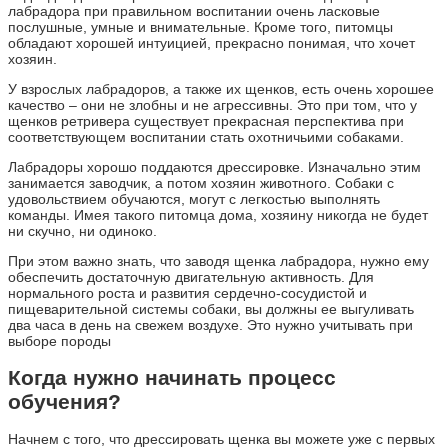
лабрадора при правильном воспитании очень ласковые
послушные, умные и внимательные. Кроме того, питомцы
обладают хорошей интуицией, прекрасно понимая, что хочет
хозяин.
У взрослых лабрадоров, а также их щенков, есть очень хорошее
качество – они не злобны и не агрессивны. Это при том, что у
щенков ретривера существует прекрасная перспектива при
соответствующем воспитании стать охотничьими собаками.
Лабрадоры хорошо поддаются дрессировке. Изначально этим
занимается заводчик, а потом хозяин животного. Собаки с
удовольствием обучаются, могут с легкостью выполнять
команды. Имея такого питомца дома, хозяину никогда не будет
ни скучно, ни одиноко.
При этом важно знать, что заводя щенка лабрадора, нужно ему
обеспечить достаточную двигательную активность. Для
нормального роста и развития сердечно-сосудистой и
пищеварительной системы собаки, вы должны ее выгуливать
два часа в день на свежем воздухе. Это нужно учитывать при
выборе породы
Когда нужно начинать процесс
обучения?
Начнем с того, что дрессировать щенка вы можете уже с первых