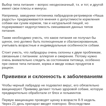
Выбор типа питания – вопрос неоднозначный, т.к. и тот, и другой
имеет свои плюсы и минусы.
Например, заводчики питомника лабрадоров-ретриверов «Наша
радость» придерживаются мнения о допустимости кормления
собаки как сухим кормом, так и натуральной пищей, но
подчеркивают недопустимость смешивания данных типов
питания.
Также необходимо учесть, что какое питания не получал бы
щенок, оно должно быть полноценным и сбалансированным,
учитывать возрастные и индивидуальные особенности собаки.
Стоит учесть, что лабрадоры очень склонны к двум проблемам,
связанным с питанием: аллергия и ожирение. Потому нужно
очень внимательно следить за состоянием питомца, особенно
при смене типа питания, корма и вводе новых продуктов в
рацион.
Прививки и склонность к заболеваниям
Чтобы черный лабрадор не подхватил вирус, его обязательно
вакцинируют. Прививку делают только здоровой собаке, которую
предварительно обработали от блох и гельминтов.
Первую вакцинацию проводят щенку в возрасте 8-9 недель.
Через 21 день препарат вводят повторно. Впоследствии