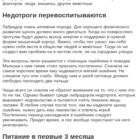
факторов: люди, машины, другие животные.
Недотроги перевоспитываются
Лабрадор очень активная порода. Для хорошего физического
развития щенок должен много двигаться. Когда он повзрослеет,
прогулки будут давать выход энергии и поддержат в нужной
форме мышечный корпус. Важно, чтобы пес узнал, как себя
нужно себя вести в обществе людей и животных. Тогда он не
создаст вам проблем ни в чистом поле, ни на городских улицах.
Эти вопросы легко решаются с помощью ошейника и поводка.
Малыша к ним также стоит приучать постепенно. Сначала на
самое короткое время ему надевается мягкий ошейник. Не
слишком туго или слабо. Между ним и шеей питомца должно
свободно проходить два пальца.
Чаще всего он совсем не обратит внимания на то, что с ним что-
то не так. Однако бывают среди лабрадоров недотроги, которые
выражают недовольство и пытаются снять лишнюю вещь
лапами. В любом случае после того, как вы наденете щенку
ошейник, нужно дать ему лакомство и отвлечь игрой.
Постепенно период нахождения в ошейнике следует
увеличивать. Придет время, и пес вообще перестанет на него
реагировать.
Питание в первые 3 месяца