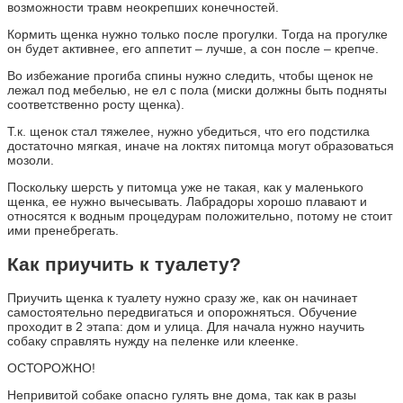
возможности травм неокрепших конечностей.
Кормить щенка нужно только после прогулки. Тогда на прогулке
он будет активнее, его аппетит – лучше, а сон после – крепче.
Во избежание прогиба спины нужно следить, чтобы щенок не
лежал под мебелью, не ел с пола (миски должны быть подняты
соответственно росту щенка).
Т.к. щенок стал тяжелее, нужно убедиться, что его подстилка
достаточно мягкая, иначе на локтях питомца могут образоваться
мозоли.
Поскольку шерсть у питомца уже не такая, как у маленького
щенка, ее нужно вычесывать. Лабрадоры хорошо плавают и
относятся к водным процедурам положительно, потому не стоит
ими пренебрегать.
Как приучить к туалету?
Приучить щенка к туалету нужно сразу же, как он начинает
самостоятельно передвигаться и опорожняться. Обучение
проходит в 2 этапа: дом и улица. Для начала нужно научить
собаку справлять нужду на пеленке или клеенке.
ОСТОРОЖНО!
Непривитой собаке опасно гулять вне дома, так как в разы