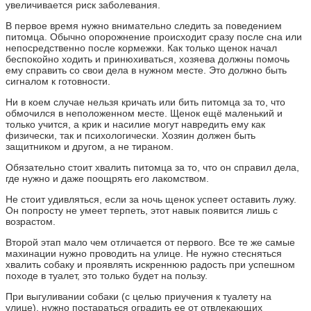
увеличивается риск заболевания.
В первое время нужно внимательно следить за поведением
питомца. Обычно опорожнение происходит сразу после сна или
непосредственно после кормежки. Как только щенок начал
беспокойно ходить и принюхиваться, хозяева должны помочь
ему справить со свои дела в нужном месте. Это должно быть
сигналом к готовности.
Ни в коем случае нельзя кричать или бить питомца за то, что
обмочился в неположенном месте. Щенок ещё маленький и
только учится, а крик и насилие могут навредить ему как
физически, так и психологически. Хозяин должен быть
защитником и другом, а не тираном.
Обязательно стоит хвалить питомца за то, что он справил дела,
где нужно и даже поощрять его лакомством.
Не стоит удивляться, если за ночь щенок успеет оставить лужу.
Он попросту не умеет терпеть, этот навык появится лишь с
возрастом.
Второй этап мало чем отличается от первого. Все те же самые
махинации нужно проводить на улице. Не нужно стесняться
хвалить собаку и проявлять искреннюю радость при успешном
походе в туалет, это только будет на пользу.
При выгуливании собаки (с целью приучения к туалету на
улице), нужно постараться оградить ее от отвлекающих