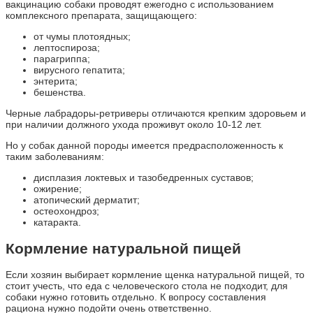
вакцинацию собаки проводят ежегодно с использованием
комплексного препарата, защищающего:
от чумы плотоядных;
лептоспироза;
парагриппа;
вирусного гепатита;
энтерита;
бешенства.
Черные лабрадоры-ретриверы отличаются крепким здоровьем и
при наличии должного ухода проживут около 10-12 лет.
Но у собак данной породы имеется предрасположенность к
таким заболеваниям:
дисплазия локтевых и тазобедренных суставов;
ожирение;
атопический дерматит;
остеохондроз;
катаракта.
Кормление натуральной пищей
Если хозяин выбирает кормление щенка натуральной пищей, то
стоит учесть, что еда с человеческого стола не подходит, для
собаки нужно готовить отдельно. К вопросу составления
рациона нужно подойти очень ответственно.