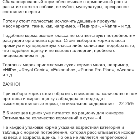
Сбалансированный корм обеспечивает гармоничный рост и
развитие скелета собаки, ее зубов, мускулатуры, прекрасное
состояние шерсти.
Потому стоит полностью исключить дешевые продукты
массмаркета, такие, как, например, «Педигри», «Чаппи» и т.д.
Подобные корма эконом класса не соответствуют потребностям
растущего организма щенка. Стоит выбирать корма класса
премиум и суперпремиум класса либо холистики, подобрать то,
что подойдет щенку и не вызовет аллергии, проблем с
пищеварением и т.д.
Торговых марок приемлемых сухих кормов много, например,
«Hill’s», «Royal Canin», «Eukanuba», «Purina Pro Plan», «Acana»
и т д.
ВАЖНО!
При выборе корма стоит обратить внимание на количество в нем
протеина и жиров: щенку лабрадора не подходят
высокопротеиновые корма, оптимальное содержание – 22-25%.
В 6 месяцев щенок уже питается по рациону для юниоров.
Оптимальное количество кормлений в сутки – 4.
На каждой упаковке корма указана возрастная категория и
таблица с нормой потребления, которая рассчитывается исходя
из веса и возраста щенка. Но она не является непреложной