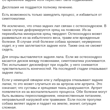
Дисплазия не поддается полному лечению.
Есть возможность только замедлить процесс, и избавиться от
симптоматики.
Не исключено, что отказ задних лап связан с остеохондрозом. В
таком случае деформируется хрящ на позвонке. Из-за
переизбытка минералов хрящ твердеет. Остеохондроз может
развиваться из-за избыточного веса, травм или врожденные
болезни. В случае этой болезни собака хромает, неуверенно
ходит, и у нее заплетаются задние ноги. Также она не сможет
сидеть.
Для опоры выставляется задняя лапа. Если же остеохондроз
касается дисков между позвонками, симптоматика усиливается.
Пес испытывает дискомфорт при ходьбе, у него снижается
чувствительность конечностей. На последней стадии отказывают
задние лапы.
Если у немецкой овчарки или у лабрадора отказывают задние
лапки, то это может случиться из-за артроза или артрита. Это
означает, что суставы и хрящевая ткань разрушаются. Артрит
появляется из-за воспалительного процесса. Обе болезни могут
быть вызваны переохлаждением, некачественным питанием,
неправильной нагрузкой или травмами. Если после прогулки
собака виляет задом и падает на землю, значит, ситуация
сложная.