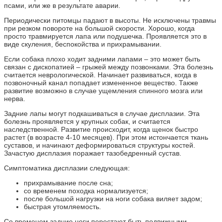
псами, или же в результате аварии.
Периодически питомцы падают в высоты. Не исключены травмы
при резком повороте на большой скорости. Хорошо, когда
просто травмируется лапа или подушечка. Проявляется это в
виде скуления, беспокойства и прихрамывании.
Если собака плохо ходит задними лапами – это может быть
связан с дископатией – грыжей между позвонками. Эта болезнь
считается неврологической. Начинает развиваться, когда в
позвоночный канал попадает измененное вещество. Также
развитие возможно в случае ущемления спинного мозга или
нерва.
Задние лапы могут подкашиваться в случае дисплазии. Эта
болезнь проявляется у крупных собак, и считается
наследственной. Развитие происходит, когда щенок быстро
растет (в возрасте 4-10 месяцев). При этом истончается ткань
суставов, и начинают деформироваться структуры костей.
Зачастую дисплазия поражает тазобедренный сустав.
Симптоматика дисплазии следующая:
прихрамывание после сна;
со временем походка нормализуется;
после большой нагрузки на ноги собака виляет задом;
быстрая утомляемость.
Со временем задние ноги перестают быть подвижными.