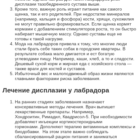
дисплазии тазобедренного сустава выше.
Кроме того, важную роль играет питание как самого
щенка, так и его родителей. При недостатке минералов
(например, кальция и фосфора) кости, хрящи, сухожилия
не могут правильно формироваться. Если щенка кормят
кормами с добавлением стимуляторов роста, то он быстро
набирает мышечную массу. Однако суставы еще не
готовы к такой нагрузке.
Мода на лабрадоров привела к тому, что многие люди
стали брать себе таких собак в городские квартиры. В
результате собака мало двигается и ест богатую
углеводами пищу. Например, каши, хлеб, а то и сладости.
Дешевый сухой корм и жирная еда с хозяйского стола —
также враги для костей и суставов.
Избыточный вес и малоподвижный образ жизни являются
главными факторами риска заболевания.
Лечение дисплазии у лабрадора
На ранних стадиях заболевания назначают
консервативные методы лечения. Врач выпишет
лекарственные препараты. Например,
Хондроитин, Римадил, Квадрисол-5. При необходимости
добавляют инъекции кортикостероидными
гормонами. Дополняют терапию витаминные комплексы и
биодобавки. На этом этапе важно соблюдать
сбалансированный рацион питания и заниматься