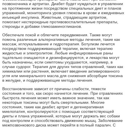
позвоночника и артритах. Диабет будет нуждаться в управлении
на протяжении жизни посредством специальных диет и планов
упражнений, мониторинга уровня глюкозы в крови и ежедневных
инъекций инсулина. Животным, страдающим артритом,
помогают нестероидные противовоспалительные препараты,
стероиды и добавки гликозаминогликанов.
Обеспечьте покой и облегчите передвижения. Также могут
помочь различные альтернативные методы лечения, такие как
массаж, иглоукалывание и гидротерапия. Ботулизм лечится
посредством поддерживающей терапии, включая терапию
жидкостью и электролитом. Любые инфицированные раны
тщательно очищаются и дезинфицируются, и лекарства могут
быть назначены, если симптомы ухудшаются, например, в
случае судорог. Терапия для других типов отравлений, таких как
химикалии или растения, включает введение активированного
угля или минерального масла для снижения абсорбции токсина
в желудке, и поддерживающие методы лечения.
Восстановление зависит от причины слабости, тяжести
состояния и того, как скоро начнется лечение. При отравлениях
быстрота лечения может иметь важное значение, так как
некоторые токсины могут быть смертельными. Многие
состояния, такие как диабет, артрит и дегенеративная
миелопатия, контролируются с помощью соответствующей
диеты и плана упражнений, которые могут держать вес собаки
под контролем и способствовать движению мышц. Заболевание
межпозвонкового диска может перейти в полный паралич. С