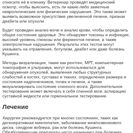
отнесите её в клинику. Ветеринар проведёт медицинский
осмотр, чтобы выяснить, есть ли какие-либо заметные
неврологические или физические нарушения. Это также может
выявить возможное присутствие увеличенной печени, признак
диабета или опухоли.
Будет проведен анализ мочи и анализ крови, чтобы определить
общее состояние здоровья. Это обнаружит токсины и инфекции,
высокий уровень глюкозы или ферментов печени, а также
электролитные нарушения. Результаты этих тестов могут
указывать на отравления, ботулизм, диабет или даже болезнь
Кушинга.
Методы визуализации, такие как рентген, МРТ, компьютерная
томография и ультразвук, могут использоваться для
обнаружения опухолей, выявления любых структурных
слабостей в костях, суставах и тканях, определения размера и
состояния надпочечников, почек и печени, а также
визуализировать состояние спинного мозга. Дополнительное
тестирование может включать в себя спинной мозг, аспирацию
суставной жидкости или гормональное тестирование.
Лечение
Хирургия рекомендуется при многих состояниях, таких как
дегенеративная миелопатия, заболевание межпозвонкового
диска, синдром воблера, рак или болезнь Кушинга.
Обезболивающие препараты часто назначают при болезнях