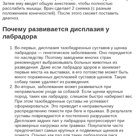
Затем ему вводят общую анестезию, чтобы полностью
расслабить мышцы. Врач сделает 2 снимка (с разным
положением конечностей). После этого сможет поставить
диагноз.
Почему развивается дисплазия у
лабрадора
Во-первых, дисплазия тазобедренных суставов у щенка
лабрадора — генетическое заболевание. Оно передается
по наследству. Поэтому заводчики многих стран
рекомендуют выбраковывать больных животных из
разведения. Даже если лабрадор здоров и занимает
первые места на выставках, в его потомстве может быть
много пораженных дисплазией суставов щенков. Такую
собаку также удаляют из разведения.
Во-вторых, заболевание может развиваться при
неправильном уходе за собакой. Если щенки крупных
пород, таких как лабрадор, слишком быстро набирают вес.
При этом тазобедренные суставы не успевают
сформироваться. Это приводит к неправильному
распределению тяжести при беге и прыжках. В результате
суставы повреждаются и постепенно разрушаются.
Дисплазия задних лап у лабрадора прогрессирует при
чрезмерных нагрузках или травмах. Покупатели часто
предпочитают самых крупных и подвижных щенков из
помета. Однако как раз для таких лабрадоров риск