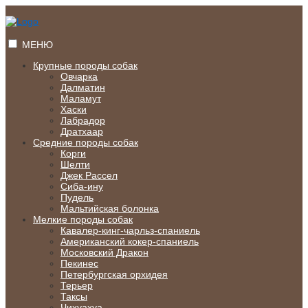
Перейти
к
содержимому
МЕНЮ
Крупные породы собак
Овчарка
Далматин
Маламут
Хаски
Лабрадор
Дратхаар
Средние породы собак
Корги
Шелти
Джек Рассел
Сиба-ину
Пудель
Мальтийская болонка
Мелкие породы собак
Кавалер-кинг-чарльз-спаниель
Американский кокер-спаниель
Московский Дракон
Пекинес
Петербургская орхидея
Терьер
Таксы
Чихуахуа