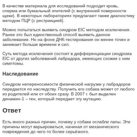
В качестве материала для исследований подходит кровь,
сперма или буккальный эпителий (с внутренней поверхности
щеки). В некоторых лабораториях предлагают также диагностику
методом ПЦР (с рестрикцией).
Можно попытаться выявить синдром EIC методом исключения.
Ранее это был единственный способ выявить данное
заболевание. Но на фоне ДНК-тестирования он менее точен и
занимает больше времени и сил.
Суть метода исключения состоит в дифференциации синдрома
EIC от других заболеваний лабрадора, имеющих схожие с ним
симптомы.
Наследование
Синдром непереносимости физической нагрузки у лабрадоров
передается по наследству. Получить его собака может от любого
из родителей или от обоих сразу. В 2007 г. был выделен
динамин-1 – ген, который передает эту мутацию.
Ответ
Есть много разных причин, почему у собаки ослабли лапы. Эти
причины могут варьироваться, начиная от механического
повреждения до чего-то более серьёзного.