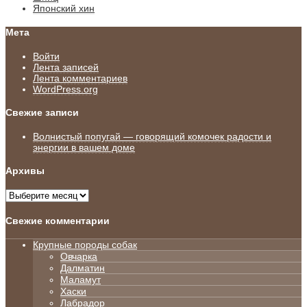
Японский хин
Мета
Войти
Лента записей
Лента комментариев
WordPress.org
Свежие записи
Волнистый попугай — говорящий комочек радости и
энергии в вашем доме
Архивы
Архивы
Свежие комментарии
Крупные породы собак
Овчарка
Далматин
Маламут
Хаски
Лабрадор