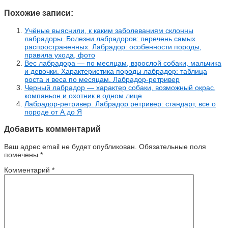
Похожие записи:
Учёные выяснили, к каким заболеваниям склонны
лабрадоры. Болезни лабрадоров: перечень самых
распространенных. Лабрадор: особенности породы,
правила ухода, фото
Вес лабрадора — по месяцам, взрослой собаки, мальчика
и девочки. Характеристика породы лабрадор: таблица
роста и веса по месяцам. Лабрадор-ретривер
Черный лабрадор — характер собаки, возможный окрас,
компаньон и охотник в одном лице
Лабрадор-ретривер. Лабрадор ретривер: стандарт, все о
породе от А до Я
Добавить комментарий
Ваш адрес email не будет опубликован.
Обязательные поля
помечены
*
Комментарий
*