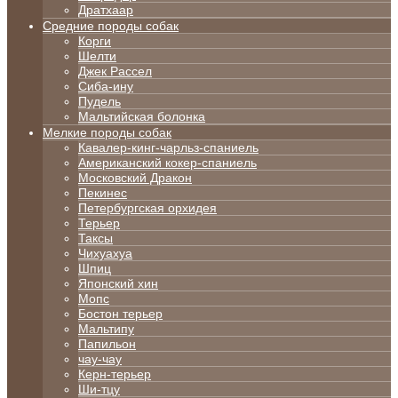
Дратхаар
Средние породы собак
Корги
Шелти
Джек Рассел
Сиба-ину
Пудель
Мальтийская болонка
Мелкие породы собак
Кавалер-кинг-чарльз-спаниель
Американский кокер-спаниель
Московский Дракон
Пекинес
Петербургская орхидея
Терьер
Таксы
Чихуахуа
Шпиц
Японский хин
Мопс
Бостон терьер
Мальтипу
Папильон
чау-чау
Керн-терьер
Ши-тцу