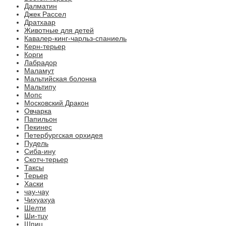
Далматин
Джек Рассел
Дратхаар
Животные для детей
Кавалер-кинг-чарльз-спаниель
Керн-терьер
Корги
Лабрадор
Маламут
Мальтийская болонка
Мальтипу
Мопс
Московский Дракон
Овчарка
Папильон
Пекинес
Петербургская орхидея
Пудель
Сиба-ину
Скотч-терьер
Таксы
Терьер
Хаски
чау-чау
Чихуахуа
Шелти
Ши-тцу
Шпиц