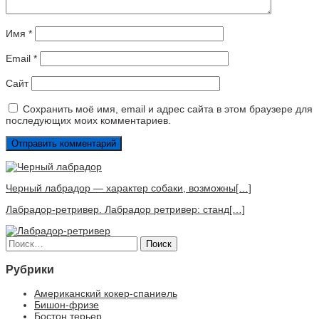
Имя
*
Email
*
Сайт
Сохранить моё имя, email и адрес сайта в этом браузере для
последующих моих комментариев.
Черный лабрадор — характер собаки, возможны[…]
Лабрадор-ретривер. Лабрадор ретривер: станд[…]
Найти:
Рубрики
Американский кокер-спаниель
Бишон-фризе
Бостон терьер