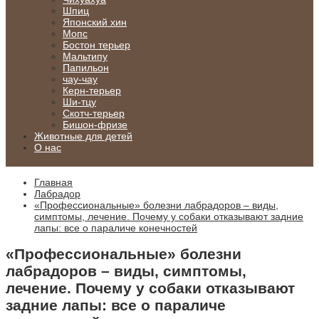
Шпиц
Японский хин
Мопс
Бостон терьер
Мальтипу
Папильон
чау-чау
Керн-терьер
Ши-тцу
Скотч-терьер
Бишон-фризе
Животные для детей
О нас
Главная
Лабрадор
«Профессиональные» болезни лабрадоров – виды,
симптомы, лечение. Почему у собаки отказывают задние
лапы: все о параличе конечностей
«Профессиональные» болезни
лабрадоров – виды, симптомы,
лечение. Почему у собаки отказывают
задние лапы: все о параличе