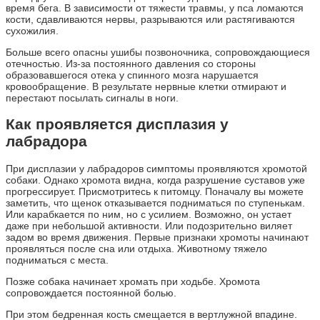
время бега. В зависимости от тяжести травмы, у пса ломаются
кости, сдавливаются нервы, разрываются или растягиваются
сухожилия.
Больше всего опасны ушибы позвоночника, сопровождающиеся
отечностью. Из-за постоянного давления со стороны
образовавшегося отека у спинного мозга нарушается
кровообращение. В результате нервные клетки отмирают и
перестают посылать сигналы в ноги.
Как проявляется дисплазия у
лабрадора
При дисплазии у лабрадоров симптомы проявляются хромотой
собаки. Однако хромота видна, когда разрушение суставов уже
прогрессирует. Присмотритесь к питомцу. Поначалу вы можете
заметить, что щенок отказывается подниматься по ступенькам.
Или карабкается по ним, но с усилием. Возможно, он устает
даже при небольшой активности. Или подозрительно виляет
задом во время движения. Первые признаки хромоты начинают
проявляться после сна или отдыха. Животному тяжело
подниматься с места.
Позже собака начинает хромать при ходьбе. Хромота
сопровождается постоянной болью.
При этом бедренная кость смещается в вертлужной впадине.