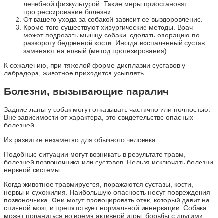
лечебной физкультурой. Такие меры приостановят
прогрессирование болезни.
От вашего ухода за собакой зависит ее выздоровление.
Кроме того существуют хирургические методы. Врач
может подрезать мышцу собаки, сделать операцию по
развороту бедренной кости. Иногда воспаленный сустав
заменяют на новый (метод протезирования).
К сожалению, при тяжелой форме дисплазии суставов у
лабрадора, животное приходится усыплять.
Болезни, вызывающие паралич
Задние лапы у собак могут отказывать частично или полностью.
Вне зависимости от характера, это свидетельство опасных
болезней.
Их развитие незаметно для обычного человека.
Подобные ситуации могут возникать в результате травм,
болезней позвоночника или суставов. Нельзя исключать болезни
нервной системы.
Когда животное травмируется, поражаются суставы, кости,
нервы и сухожилия. Наибольшую опасность несут повреждения
позвоночника. Они могут провоцировать отек, который давит на
спинной мозг, и препятствует нормальной иннервации. Собака
может пораниться во время активной игры, борьбы с другими