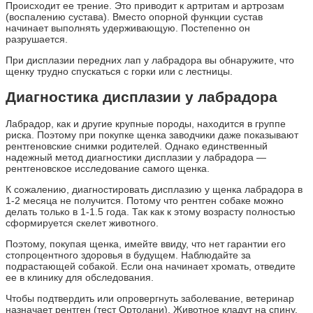
Происходит ее трение. Это приводит к артритам и артрозам
(воспалению сустава). Вместо опорной функции сустав
начинает выполнять удерживающую. Постепенно он
разрушается.
При дисплазии передних лап у лабрадора вы обнаружите, что
щенку трудно спускаться с горки или с лестницы.
Диагностика дисплазии у лабрадора
Лабрадор, как и другие крупные породы, находится в группе
риска. Поэтому при покупке щенка заводчики даже показывают
рентгеновские снимки родителей. Однако единственный
надежный метод диагностики дисплазии у лабрадора —
рентгеновское исследование самого щенка.
К сожалению, диагностировать дисплазию у щенка лабрадора в
1-2 месяца не получится. Потому что рентген собаке можно
делать только в 1-1.5 года. Так как к этому возрасту полностью
сформируется скелет животного.
Поэтому, покупая щенка, имейте ввиду, что нет гарантии его
стопроцентного здоровья в будущем. Наблюдайте за
подрастающей собакой. Если она начинает хромать, отведите
ее в клинику для обследования.
Чтобы подтвердить или опровергнуть заболевание, ветеринар
назначает рентген (тест Ортолани). Животное кладут на спину.