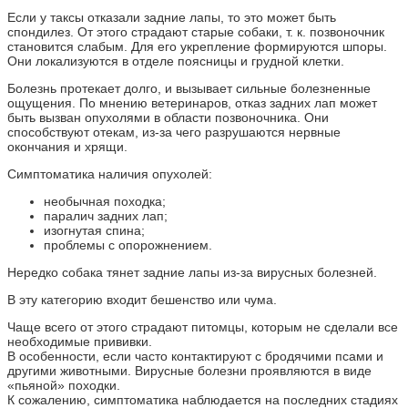
Если у таксы отказали задние лапы, то это может быть
спондилез. От этого страдают старые собаки, т. к. позвоночник
становится слабым. Для его укрепление формируются шпоры.
Они локализуются в отделе поясницы и грудной клетки.
Болезнь протекает долго, и вызывает сильные болезненные
ощущения. По мнению ветеринаров, отказ задних лап может
быть вызван опухолями в области позвоночника. Они
способствуют отекам, из-за чего разрушаются нервные
окончания и хрящи.
Симптоматика наличия опухолей:
необычная походка;
паралич задних лап;
изогнутая спина;
проблемы с опорожнением.
Нередко собака тянет задние лапы из-за вирусных болезней.
В эту категорию входит бешенство или чума.
Чаще всего от этого страдают питомцы, которым не сделали все
необходимые прививки.
В особенности, если часто контактируют с бродячими псами и
другими животными. Вирусные болезни проявляются в виде
«пьяной» походки.
К сожалению, симптоматика наблюдается на последних стадиях