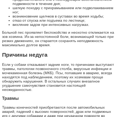
подвижности в течение дня;
шаткую походку с прихрамыванием или подволакиванием
ног;
возникновение щелчков в суставах во время ходьбы;
отказ от спуска или подъема по лестнице;
вихляние задом при интенсивных нагрузках.
Больной пес проявляет беспокойство и неохотно откликается на
зов хозяина. Из-за непостоянной боли, возникающей только при
резких движениях, он старается сохранять неподвижность
максимально долгое время.
Причины недуга
Если у собаки отказывают задние ноги, то причинами выступают
травмы, патологии позвоночного столба, вирусные инфекции и
мочекаменная болезнь (МКБ). Псы, попавшие в аварию, всегда
находятся под наблюдением, поэтому их хозяевам проще
обнаружить нарушения. В остальных случаях внезапное
ухудшение самочувствия становится настоящей
неожиданностью.
Травмы
Травмы конечностей приобретаются после автомобильных
аварий, падений с высоких поверхностей, драк или подвижных
игр с другими собаками и даже при неудачном повороте во