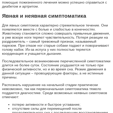
помощью пожизненного лечения можно успешно справиться с
диабетом и артритом.
Явная и неявная симптоматика
Для явных симптомов характерно стремительное течение. Они
появляются вместе с болью и слабостью в конечностях.
Животному становится сложно совершать привычные движения,
а уже вскоре ноги теряют чувствительность. Потеря реакции на
раздражитель – самый тревожный признак, называемый
парезом. При отказе ног старые собаки падают и поворачивают
голову набок. Из-за испуга у них полностью теряется
координация и учащается дыхание.
Последовательное возникновение перечисленной симптоматики
длится не более суток. Состояние ухудшается не только при
физической активности, но и во время сна. Резкие движения в
данной ситуации – провоцирующие факторы, а не истинные
причины.
Распознать нарушение на начальной стадии практически
невозможно, так как первоначальная симптоматика тяжело
поддается диагностике. Среди возможных неявных симптомов
отмечают:
потерю активности и быстрое уставание;
отсутствие силы для перемещений после
продолжительного сна с последующим восстановлением