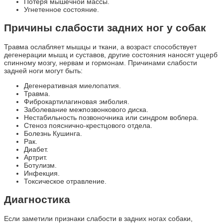
Потеря мышечной массы.
Угнетенное состояние.
Причины слабости задних ног у собак
Травма ослабляет мышцы и ткани, а возраст способствует
дегенерации мышц и суставов, другие состояния наносят ущерб
спинному мозгу, нервам и гормонам. Причинами слабости
задней ноги могут быть:
Дегенеративная миелопатия.
Травма.
Фиброкартилагиновая эмболия.
Заболевание межпозвонкового диска.
Нестабильность позвоночника или синдром воблера.
Стеноз пояснично-крестцового отдела.
Болезнь Кушинга.
Рак.
Диабет.
Артрит.
Ботулизм.
Инфекция.
Токсическое отравление.
Диагностика
Если заметили признаки слабости в задних ногах собаки,