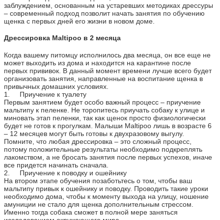
заблуждением, основанным на устаревших методиках дрессуры
– современный подход позволит начать занятия по обучению
щенка с первых дней его жизни в новом доме.
Дрессировка Maltipoo в 2 месяца
Когда вашему питомцу исполнилось два месяца, он все еще не
может выходить из дома и находится на карантине после
первых прививок. В данный момент времени лучше всего будет
организовать занятия, направленные на воспитание щенка в
привычных домашних условиях.
1. Приучение к туалету
Первым занятием будет особо важный процесс – приучение
мальтипу к пеленке. Не торопитесь приучать собаку к улице и
миновать этап пеленки, так как щенок просто физиологически
будет не готов к прогулкам. Малыши Maltipoo лишь в возрасте 6
– 12 месяцев могут быть готовы к двухразовому выгулу.
Помните, что любая дрессировка – это сложный процесс,
потому положительные результаты необходимо подкреплять
лакомством, а не бросать занятия после первых успехов, иначе
все придется начинать сначала.
2. Приучение к поводку и ошейнику
На втором этапе обучения позаботьтесь о том, чтобы ваш
мальтипу привык к ошейнику и поводку. Проводить такие уроки
необходимо дома, чтобы к моменту выхода на улицу, ношение
амуниции не стало для щенка дополнительным стрессом.
Именно тогда собака сможет в полной мере заняться
исследованием окружающего мира.