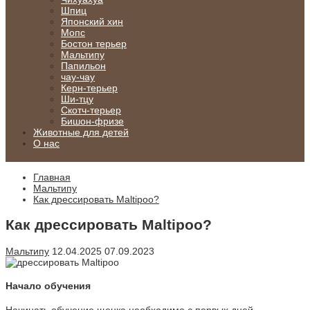
Шпиц
Японский хин
Мопс
Бостон терьер
Мальтипу
Папильон
чау-чау
Керн-терьер
Ши-тцу
Скотч-терьер
Бишон-фризе
Животные для детей
О нас
Главная
Мальтипу
Как дрессировать Maltipoo?
Как дрессировать Maltipoo?
Мальтипу
12.04.2025
07.09.2023
Начало обучения