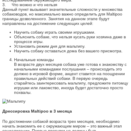
3. Что можно и что нельзя
Данный пункт вызывает значительные сложности у множества
собаководов, но максимально важно определить для Maltipoo
границы дозволенного. Занятия на данном этапе будут
направлены на достижение следующих целей:
Научить собаку играть своими игрушками.
Объяснить собаке, что нельзя кусать руки хозяина даже в
процессе игры.
Установить режим дня для мальтипу.
Научить собаку оставаться дома без вашего присмотра.
Начальные команды
В возрасте двух месяцев собака уже готова к знакомству с
начальными командами послушания – происходить это
должно в игровой форме, акцент ставится на поощрении
правильных действий собаки. В первую очередь
старайтесь заинтересовать мальтипу, предложите питомцу
игрушки или лакомство, иногда будет достаточно просто
похвалы.
Дрессировка Maltipoo в 3 месяца
По достижении собакой возраста трех месяцев, необходимо
начать знакомить ее с окружающим миром – это важный этап
социализации. Первые прогулки не должны быть