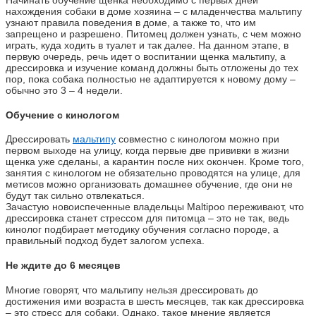
Начинать обучение щенка необходимо с первых дней
нахождения собаки в доме хозяина – с младенчества мальтипу
узнают правила поведения в доме, а также то, что им
запрещено и разрешено. Питомец должен узнать, с чем можно
играть, куда ходить в туалет и так далее. На данном этапе, в
первую очередь, речь идет о воспитании щенка мальтипу, а
дрессировка и изучение команд должны быть отложены до тех
пор, пока собака полностью не адаптируется к новому дому –
обычно это 3 – 4 недели.
Обучение с кинологом
Дрессировать
мальтипу
совместно с кинологом можно при
первом выходе на улицу, когда первые две прививки в жизни
щенка уже сделаны, а карантин после них окончен. Кроме того,
занятия с кинологом не обязательно проводятся на улице, для
метисов можно организовать домашнее обучение, где они не
будут так сильно отвлекаться.
Зачастую новоиспеченные владельцы Maltipoo переживают, что
дрессировка станет стрессом для питомца – это не так, ведь
кинолог подбирает методику обучения согласно породе, а
правильный подход будет залогом успеха.
Не ждите до 6 месяцев
Многие говорят, что мальтипу нельзя дрессировать до
достижения ими возраста в шесть месяцев, так как дрессировка
– это стресс для собаки. Однако, такое мнение является