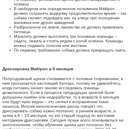
хозяину.
В свободном или определенном положении Maltipoo
должен сохранять выдержку продолжительное время – так
собака сможет подождать вас на улице при посещении
магазина или других заведений.
Разбросанное на земле лакомство не должно привлекать
питомца.
Мальтипу должен выполнять три основные команды –
сидеть, лежать и стоять рядом с ногой хозяина. Команды
можно подавать голосом или жестами.
По первому требованию собака должна прекращать лаять.
Дрессировка Maltipoo в 6 месяцев
Полугодовалый щенок сталкивается с половым созреванием, в
нем просыпается настоящий бунтарь, потому не удивляйтесь,
когда питомец начнет заново исследовать границы
дозволенного. Если в процессе предыдущих занятий были
допущены ошибки или недоработки, то в возрасте 6 месяцев
они будут ярко видны – это сигнал к исправлению таких
нюансов. Многие кинологические школы говорят, что
дрессировать собаку нужно поэтапно: в раннем возрасте, а
затем в 8 – 10 месяцев, но это старый подход по жестоким
методикам дрессировки. Сегодня лучше всего основываться на
зоопсихологии, чтобы обучение щенка шло поэтапно без