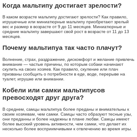
Когда мальтипу достигает зрелости?
В каком возрасте мальтипу достигают зрелости? Как правило,
игрушечные или миниатюрные мальтипу приобретают зрелый
вес и размер в возрасте от 9 до 11 месяцев. Миниатюрные и
средние мальтипу завершают свой рост в возрасте от 11 до 13
месяцев.
Почему мальтипуа так часто плачут?
Волнение, страх, раздражение, дискомфорт и желание привлечь
внимание — частые причины, по которым собаки начинают
скулить на своих хозяев. Как правило, скуление или плач
призваны сообщить о потребности в еде, воде, перерыве на
туалет, игрушке или внимании.
Кобели или самки мальтипусов
превосходят друг друга?
В среднем, самцы мальтипуа более преданы и внимательны к
своим хозяевам, чем самки. Самцы часто образуют тесные узы,
они преданны и более надежны в плане любви. Самцы имеют
более высокий уровень активности, чем самки, что делает их
несколько более восприимчивыми к отвлечению во время игры.