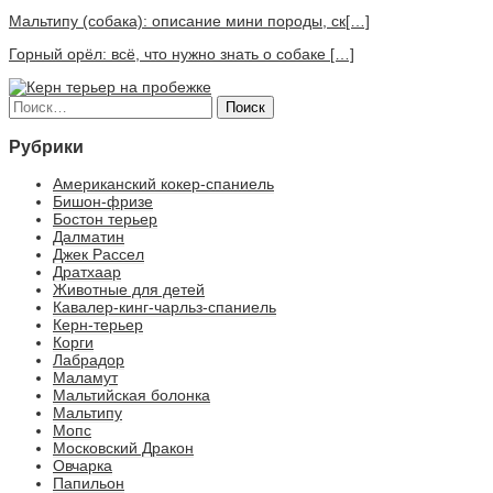
Мальтипу (собака): описание мини породы, ск[…]
Горный орёл: всё, что нужно знать о собаке […]
Найти:
Рубрики
Американский кокер-спаниель
Бишон-фризе
Бостон терьер
Далматин
Джек Рассел
Дратхаар
Животные для детей
Кавалер-кинг-чарльз-спаниель
Керн-терьер
Корги
Лабрадор
Маламут
Мальтийская болонка
Мальтипу
Мопс
Московский Дракон
Овчарка
Папильон