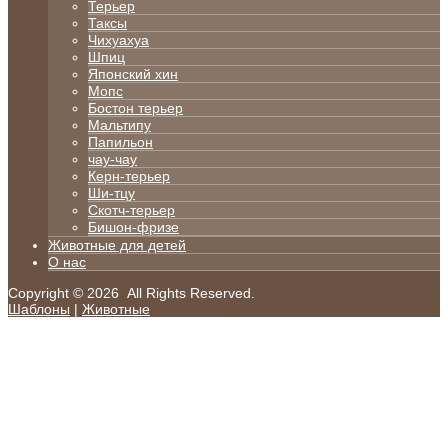
Терьер
Таксы
Чихуахуа
Шпиц
Японский хин
Мопс
Бостон терьер
Мальтипу
Папильон
чау-чау
Керн-терьер
Ши-тцу
Скотч-терьер
Бишон-фризе
Животные для детей
О нас
Copyright © 2026 All Rights Reserved.
Шаблоны
|
Животные