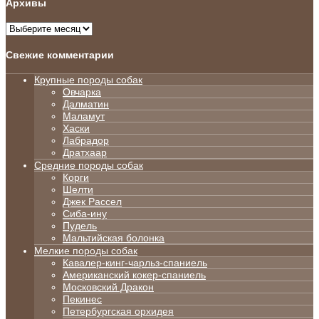
Архивы
Архивы
Свежие комментарии
Крупные породы собак
Овчарка
Далматин
Маламут
Хаски
Лабрадор
Дратхаар
Средние породы собак
Корги
Шелти
Джек Рассел
Сиба-ину
Пудель
Мальтийская болонка
Мелкие породы собак
Кавалер-кинг-чарльз-спаниель
Американский кокер-спаниель
Московский Дракон
Пекинес
Петербургская орхидея