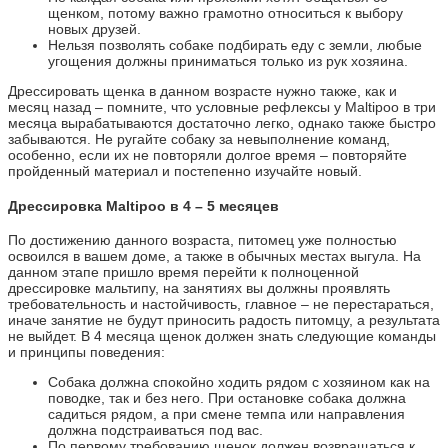
щенком, потому важно грамотно относиться к выбору
новых друзей.
Нельзя позволять собаке подбирать еду с земли, любые
угощения должны приниматься только из рук хозяина.
Дрессировать щенка в данном возрасте нужно также, как и
месяц назад – помните, что условные рефлексы у Maltipoo в три
месяца вырабатываются достаточно легко, однако также быстро
забываются. Не ругайте собаку за невыполнение команд,
особенно, если их не повторяли долгое время – повторяйте
пройденный материал и постепенно изучайте новый.
Дрессировка Maltipoo в 4 – 5 месяцев
По достижению данного возраста, питомец уже полностью
освоился в вашем доме, а также в обычных местах выгула. На
данном этапе пришло время перейти к полноценной
дрессировке мальтипу, на занятиях вы должны проявлять
требовательность и настойчивость, главное – не перестараться,
иначе занятие не будут приносить радость питомцу, а результата
не выйдет. В 4 месяца щенок должен знать следующие команды
и принципы поведения:
Собака должна спокойно ходить рядом с хозяином как на
поводке, так и без него. При остановке собака должна
садиться рядом, а при смене темпа или направления
должна подстраиваться под вас.
По первому требованию щенок должен возвращаться к