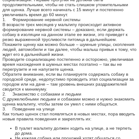
продолжительными, чтобы не стать слишком утомительными
для щенка. Лучше всего начинать с 15 минут и постепенно
увеличивать время до 60 минут.
1. Формирование нервной системы
В возрасте трех месяцев у мальтипу происходит активное
формирование нервной системы – доказано, если держать
собаку в изоляции на данном этапе ее жизни, это приведет к
резко выраженной трусливости питомца в дальнейшем.
Покажите щенку как можно больше – шумные улицы, скопления
людей, автомобили и так далее, чтобы малыш привык к тому, что
ждет его в дальнейшей жизни.
Проводите социализацию постепенно и осторожно, увеличивая
время нахождения в шумных местах поэтапно – так вы не
перегрузите и не напугаете щенка.
Обратите внимание, если вы планируете содержать собаку в
городской среде, недопустимо проводить этап социализации за
городом или на даче – там уровень внешних раздражителей
сводится к минимуму.
2. Знакомство с собаками и людьми
С дружелюбными людьми и собаками можно и нужно знакомить
щенка мальтипу, чтобы затем он умел с ними общаться.
3. Поведение на улице
Как только щенок стал появляться в новых местах, пора вводить
новые правила поведения и закреплять их:
В туалет мальтипу должен ходить на улице, а не терпеть
до дома.
Не каждая собака или прохожий хотят общаться со