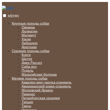
Перейти
к
содержимому
МЕНЮ
Крупные породы собак
Овчарка
Далматин
Маламут
Хаски
Лабрадор
Дратхаар
Средние породы собак
Корги
Шелти
Джек Рассел
Сиба-ину
Пудель
Мальтийская болонка
Мелкие породы собак
Кавалер-кинг-чарльз-спаниель
Американский кокер-спаниель
Московский Дракон
Пекинес
Петербургская орхидея
Терьер
Таксы
Чихуахуа