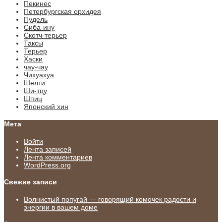
Пекинес
Петербургская орхидея
Пудель
Сиба-ину
Скотч-терьер
Таксы
Терьер
Хаски
чау-чау
Чихуахуа
Шелти
Ши-тцу
Шпиц
Японский хин
Мета
Войти
Лента записей
Лента комментариев
WordPress.org
Свежие записи
Волнистый попугай — говорящий комочек радости и
энергии в вашем доме