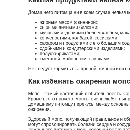
Домашнего питомца ни в коем случае нельзя к
жирным мясом (свининой);
сырыми яичными белками;
мучными изделиями (белым хлебом, мака
копченостями, колбасой, сосисками;
сахаром и продуктами с его большим со
сдобными и кондитерскими изделиями;
полуфабрикатами;
сметаной, майонезом, сливками.
Не следует кормить пса пряной, жирной или с
Как избежать ожирения моп
Мопс – самый настоящий любитель поесть. Соб
Кроме всего прочего, мопсы очень любят выпра
домашнему питомцу перекусы между основными
ожирения.
Здоровый мопс, получающий правильное и сба
могут спровоцировать болезни сердца и сосуди
домашнего питомца. Очень хороший результа