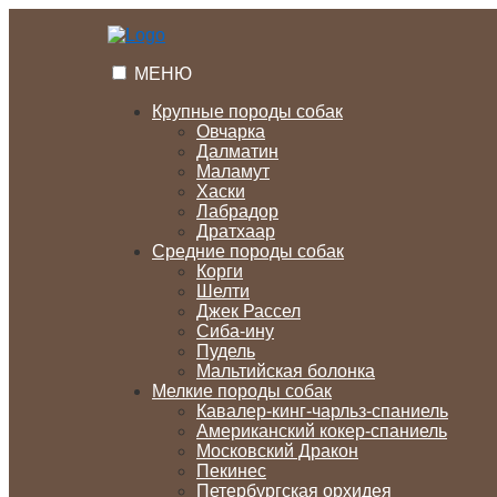
Перейти
к
содержимому
МЕНЮ
Крупные породы собак
Овчарка
Далматин
Маламут
Хаски
Лабрадор
Дратхаар
Средние породы собак
Корги
Шелти
Джек Рассел
Сиба-ину
Пудель
Мальтийская болонка
Мелкие породы собак
Кавалер-кинг-чарльз-спаниель
Американский кокер-спаниель
Московский Дракон
Пекинес
Петербургская орхидея