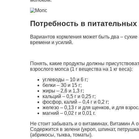
Потребность в питательных
Вариантов кормления может быть два – сухие
времени и усилий.
Понять, какие продукты должны присутствова
взрослого мопса (1 г вещества на 1 кг веса):
углеводы – 10 и 6 г;
белки – 30 и 15 г;
жиры – 2,6 и 1,3 г;
кальций – 0,5 г и 0,25 г;
фосфор, калий – 0,4 г и 0,2 г;
железо – 0,13 г и для щенков, и для взро
магний – 0,02 г и 0,01 г.
Не стоит забывать и о витаминах. Витамин А 
Содержится в зелени (укроп, шпинат, петрушка
(абрикосы, тыква, томаты).