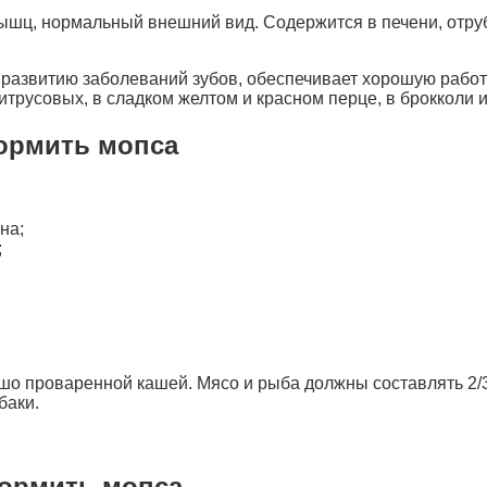
шц, нормальный внешний вид. Содержится в печени, отрубя
 развитию заболеваний зубов, обеспечивает хорошую работ
итрусовых, в сладком желтом и красном перце, в брокколи и
ормить мопса
на;
;
ошо проваренной кашей. Мясо и рыба должны составлять 2/
баки.
кормить мопса