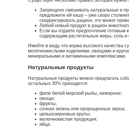
Существует несколько правил, которых нужно
Запрещено смешивать натуральные и про
предложите ей кашу – уже скоро столкне
скорректировать рацион, это может при
Любой новый продукт в рацион животного
Если вы отдаете предпочтение готовым к
содержащим растительные жиры, соль и
Имейте в виду, что корма высокого качества 
молочнокислыми изделиями, овощами и крупа
минеральными и витаминными комплексами.
Натуральные продукты
Натуральные продукты можно предлагать соба
остальных 30% приходится:
филе белой морской рыбы, нежирное;
овощи;
фрукты;
сочная зелень или пророщенные зерна;
цельнозерновые крупы;
молочнокислая продукция;
яйца.