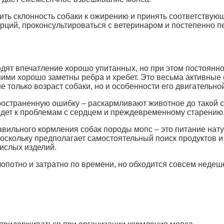
вить склонность собаки к ожирению и принять соответству
орций, проконсультироваться с ветеринаром и постепенно 
ят впечатление хорошо упитанных, но при этом постоянно
ими хорошо заметны ребра и хребет. Это весьма активные с
 только возраст собаки, но и особенности его двигательно
страненную ошибку – раскармливают животное до такой ст
едет к проблемам с сердцем и преждевременному старению
вильного кормления собак породы мопс – это питание нат
поскольку предполагает самостоятельный поиск продуктов 
ислых изделий.
опотно и затратно по времени, но обходится совсем недеш