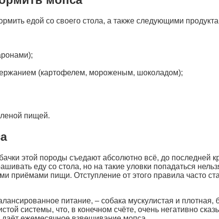
ормить едой со своего стола, а также следующими продукта
ронами);
держанием (картофелем, мороженым, шоколадом);
оленой пищей.
са
ачки этой породы съедают абсолютно всё, до последней кр
шивать еду со стола, но на такие уловки попадаться нельзя
 приёмами пищи. Отступление от этого правила часто ст
лансированное питание, – собака мускулистая и плотная, 
стой системы, что, в конечном счёте, очень негативно ска
т даёт ежемесячное взвешивание мопса.