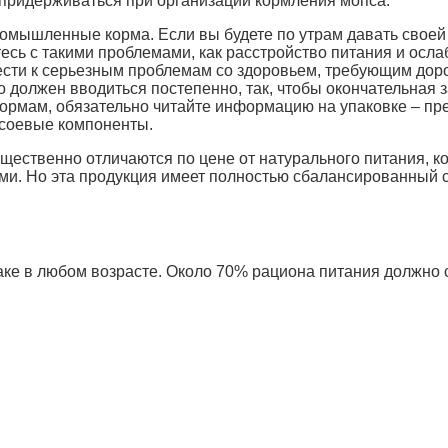
 придерживаться при организации кормления мопса.
мышленные корма. Если вы будете по утрам давать своей 
тесь с такими проблемами, как расстройство питания и осл
вести к серьезным проблемам со здоровьем, требующим дор
 должен вводиться постепенно, так, чтобы окончательная з
ормам, обязательно читайте информацию на упаковке – пре
 соевые компоненты.
существенно отличаются по цене от натурального питания, 
ми. Но эта продукция имеет полностью сбалансированный
ке в любом возрасте. Около 70% рациона питания должно с