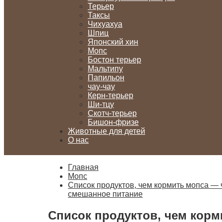
Терьер
Таксы
Чихуахуа
Шпиц
Японский хин
Мопс
Бостон терьер
Мальтипу
Папильон
чау-чау
Керн-терьер
Ши-тцу
Скотч-терьер
Бишон-фризе
Животные для детей
О нас
Главная
Мопс
Список продуктов, чем кормить мопса — 
смешанное питание
Список продуктов, чем корм