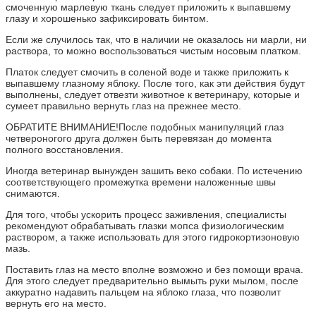
смоченную марлевую ткань следует приложить к выпавшему
глазу и хорошенько зафиксировать бинтом.
Если же случилось так, что в наличии не оказалось ни марли, ни
раствора, то можно воспользоваться чистым носовым платком.
Платок следует смочить в соленой воде и также приложить к
выпавшему глазному яблоку. После того, как эти действия будут
выполнены, следует отвезти животное к ветеринару, которые и
сумеет правильно вернуть глаз на прежнее место.
ОБРАТИТЕ ВНИМАНИЕ!После подобных манипуляций глаз
четвероногого друга должен быть перевязан до момента
полного восстановления.
Иногда ветеринар вынужден зашить веко собаки. По истечению
соответствующего промежутка времени наложенные швы
снимаются.
Для того, чтобы ускорить процесс заживления, специалисты
рекомендуют обрабатывать глазки мопса физиологическим
раствором, а также использовать для этого гидрокортизоновую
мазь.
Поставить глаз на место вполне возможно и без помощи врача.
Для этого следует предварительно вымыть руки мылом, после
аккуратно надавить пальцем на яблоко глаза, что позволит
вернуть его на место.