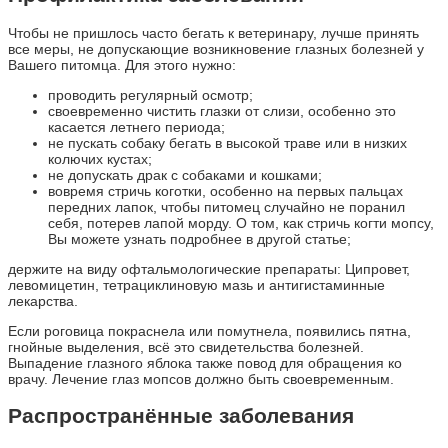
Чтобы не пришлось часто бегать к ветеринару, лучше принять
все меры, не допускающие возникновение глазных болезней у
Вашего питомца. Для этого нужно:
проводить регулярный осмотр;
своевременно чистить глазки от слизи, особенно это
касается летнего периода;
не пускать собаку бегать в высокой траве или в низких
колючих кустах;
не допускать драк с собаками и кошками;
вовремя стричь коготки, особенно на первых пальцах
передних лапок, чтобы питомец случайно не поранил
себя, потерев лапой морду. О том, как стричь когти мопсу,
Вы можете узнать подробнее в другой статье;
держите на виду офтальмологические препараты: Ципровет,
левомицетин, тетрациклиновую мазь и антигистаминные
лекарства.
Если роговица покраснела или помутнела, появились пятна,
гнойные выделения, всё это свидетельства болезней.
Выпадение глазного яблока также повод для обращения ко
врачу. Лечение глаз мопсов должно быть своевременным.
Распространённые заболевания