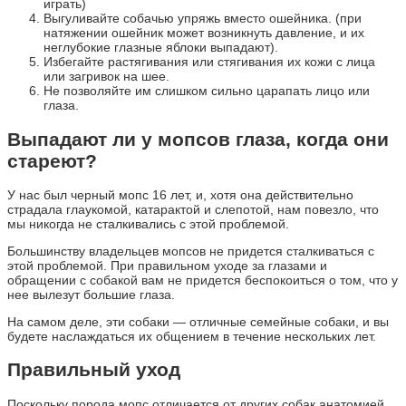
играть)
Выгуливайте собачью упряжь вместо ошейника. (при
натяжении ошейник может возникнуть давление, и их
неглубокие глазные яблоки выпадают).
Избегайте растягивания или стягивания их кожи с лица
или загривок на шее.
Не позволяйте им слишком сильно царапать лицо или
глаза.
Выпадают ли у мопсов глаза, когда они
стареют?
У нас был черный мопс 16 лет, и, хотя она действительно
страдала глаукомой, катарактой и слепотой, нам повезло, что
мы никогда не сталкивались с этой проблемой.
Большинству владельцев мопсов не придется сталкиваться с
этой проблемой. При правильном уходе за глазами и
обращении с собакой вам не придется беспокоиться о том, что у
нее вылезут большие глаза.
На самом деле, эти собаки — отличные семейные собаки, и вы
будете наслаждаться их общением в течение нескольких лет.
Правильный уход
Поскольку порода мопс отличается от других собак анатомией