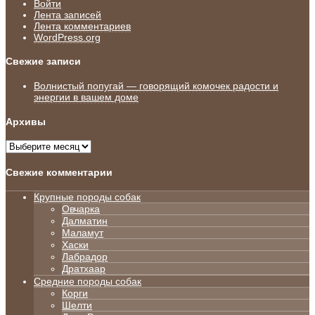
Войти
Лента записей
Лента комментариев
WordPress.org
Свежие записи
Волнистый попугай — говорящий комочек радости и
энергии в вашем доме
Архивы
Архивы
Свежие комментарии
Крупные породы собак
Овчарка
Далматин
Маламут
Хаски
Лабрадор
Дратхаар
Средние породы собак
Корги
Шелти