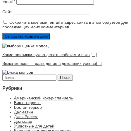
Email
*
Сайт
Сохранить моё имя, email и адрес сайта в этом браузере для
последующих моих комментариев.
Какие прививки нужно делать собакам и в как[…]
Вязка мопсов — разведение в домашних услови[…]
Найти:
Рубрики
Американский кокер-спаниель
Бишон-фризе
Бостон терьер
Далматин
Джек Рассел
Дратхаар
Животные для детей
Кавалер-кинг-чарльз-спаниель