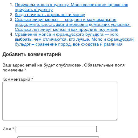
Приучаем мопса к туалету. Мопс воспитание щенка как
приучить к туалету
Когда начинать стричь когти мопсу
Сколько живут мопсы — средняя и максимальная
продолжительность жизни мопсов в домашних условиях.
Сколько лет живут мопсы и как продлить псу жизнь
Сравнение мопса и французского бульдога — кого
выбрать, чем отличаются, кто лучше. Мопс и французский
бульдог – сравнение пород, все сходства и различия
Добавить комментарий
Ваш адрес email не будет опубликован.
Обязательные поля
помечены
*
Комментарий
*
Имя
*