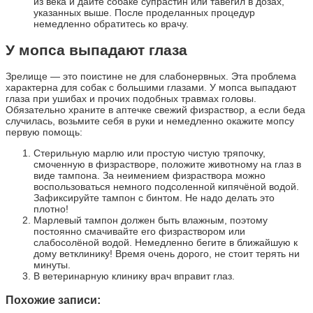
из века и дайте собаке супрастин или тавегил в дозах,
указанных выше. После проделанных процедур
немедленно обратитесь ко врачу.
У мопса выпадают глаза
Зрелище — это поистине не для слабонервных. Эта проблема
характерна для собак с большими глазами. У мопса выпадают
глаза при ушибах и прочих подобных травмах головы.
Обязательно храните в аптечке свежий физраствор, а если беда
случилась, возьмите себя в руки и немедленно окажите мопсу
первую помощь:
Стерильную марлю или простую чистую тряпочку,
смоченную в физрастворе, положите животному на глаз в
виде тампона. За неимением физраствора можно
воспользоваться немного подсоленной кипячёной водой.
Зафиксируйте тампон с бинтом. Не надо делать это
плотно!
Марлевый тампон должен быть влажным, поэтому
постоянно смачивайте его физраствором или
слабосолёной водой. Немедленно бегите в ближайшую к
дому ветклинику! Время очень дорого, не стоит терять ни
минуты.
В ветеринарную клинику врач вправит глаз.
Похожие записи: