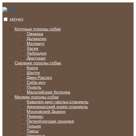
Перейти
к
содержимому
МЕНЮ
Крупные породы собак
Овчарка
Далматин
Маламут
Хаски
Лабрадор
Дратхаар
Средние породы собак
Корги
Шелти
Джек Рассел
Сиба-ину
Пудель
Мальтийская болонка
Мелкие породы собак
Кавалер-кинг-чарльз-спаниель
Американский кокер-спаниель
Московский Дракон
Пекинес
Петербургская орхидея
Терьер
Таксы
Чихуахуа