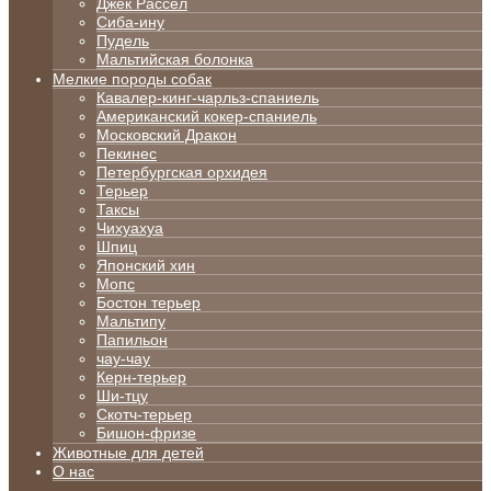
Джек Рассел
Сиба-ину
Пудель
Мальтийская болонка
Мелкие породы собак
Кавалер-кинг-чарльз-спаниель
Американский кокер-спаниель
Московский Дракон
Пекинес
Петербургская орхидея
Терьер
Таксы
Чихуахуа
Шпиц
Японский хин
Мопс
Бостон терьер
Мальтипу
Папильон
чау-чау
Керн-терьер
Ши-тцу
Скотч-терьер
Бишон-фризе
Животные для детей
О нас