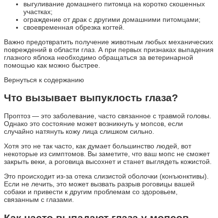
выгуливание домашнего питомца на коротко скошенных
участках;
ограждение от драк с другими домашними питомцами;
своевременная обрезка когтей.
Важно предотвратить получение животным любых механических
повреждений в области глаз. А при первых признаках выпадения
глазного яблока необходимо обращаться за ветеринарной
помощью как можно быстрее.
Вернуться к содержанию
Что вызывает выпуклость глаза?
Проптоз — это заболевание, часто связанное с травмой головы.
Однако это состояние может возникнуть у мопсов, если
случайно натянуть кожу лица слишком сильно.
Хотя это не так часто, как думает большинство людей, вот
некоторые из симптомов. Вы заметите, что ваш мопс не сможет
закрыть веки, а роговица высохнет и станет выглядеть кожистой.
Это происходит из-за отека слизистой оболочки (конъюнктивы).
Если не лечить, это может вызвать разрыв роговицы вашей
собаки и привести к другим проблемам со здоровьем,
связанным с глазами.
Как часто выпадают глаза у мопсов