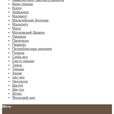
Керн-терьер
Корги
Лабрадор
Маламут
Мальтийская болонка
Мальтипу
Мопс
Московский Дракон
Овчарка
Папильон
Пекинес
Петербургская орхидея
Пудель
Сиба-ину
Скотч-терьер
Таксы
Терьер
Хаски
чау-чау
Чихуахуа
Шелти
Ши-тцу
Шпиц
Японский хин
Мета