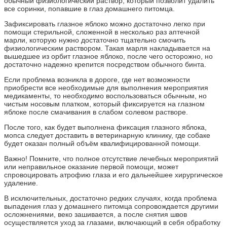
обычный физиологический раствор, который позволит удалить
все соринки, попавшие в глаз домашнего питомца.
Зафиксировать глазное яблоко можно достаточно легко при
помощи стерильной, сложенной в несколько раз аптечной
марли, которую нужно достаточно тщательно смочить
физиологическим раствором. Такая марля накладывается на
вышедшее из орбит глазное яблоко, после чего осторожно, но
достаточно надежно крепится посредством обычного бинта.
Если проблема возникла в дороге, где нет возможности
приобрести все необходимые для выполнения мероприятия
медикаменты, то необходимо воспользоваться обычным, но
чистым носовым платком, который фиксируется на глазном
яблоке после смачивания в слабом солевом растворе.
После того, как будет выполнена фиксация глазного яблока,
мопса следует доставить в ветеринарную клинику, где собаке
будет оказан полный объём квалифицированной помощи.
Важно! Помните, что полное отсутствие лечебных мероприятий
или неправильное оказание первой помощи, может
спровоцировать атрофию глаза и его дальнейшее хирургическое
удаление.
В исключительных, достаточно редких случаях, когда проблема
выпадения глаз у домашнего питомца сопровождается другими
осложнениями, веко зашивается, а после снятия швов
осуществляется уход за глазами, включающий в себя обработку