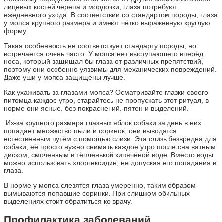
лицевых костей черепа и мордочки, глаза потребуют
ежедневного ухода. В соответствии со стандартом породы, глаза
у мопса крупного размера и имеют чётко выраженную круглую
форму.
Такая особенность не соответствует стандарту породы, но
встречается очень часто. У мопса нет выступающего вперёд
носа, который защищал бы глаза от различных препятствий,
поэтому они особенно уязвимы для механических повреждений.
Даже уши у мопса защищены лучше.
Как ухаживать за глазами мопса? Осматривайте глазки своего
питомца каждое утро, старайтесь не пропускать этот ритуал, в
норме они ясные, без покраснений, пятен и выделений.
Из-за крупного размера глазных яблок собаки за день в них
попадает множество пыли и соринок, они выводятся
естественным путём с помощью слизи. Эта слизь безвредна для
собаки, её просто нужно снимать каждое утро после сна ватным
диском, смоченным в тёпленькой кипячёной воде. Вместо воды
можно использовать хлоргексидин, не допуская его попадания в
глаза.
В норме у мопса слезятся глаза умеренно, таким образом
вымываются попавшие соринки. При слишком обильных
выделениях стоит обратиться ко врачу.
Профилактика заболеваний