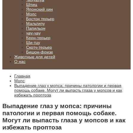
Шпиц
Японский хин
Мопс
Бостон терьер
Мальтипу
Папильон
чау-чау
Керн-терьер
Ши-тцу
Скотч-терьер
Бишон-фризе
Животные для детей
О нас
Главная
Мопс
Выпадение глаз у мопса: причины патологии и первая
помощь собаке. Могут ли выпасть глаза у мопсов и как
избежать проптоза
Выпадение глаз у мопса: причины
патологии и первая помощь собаке.
Могут ли выпасть глаза у мопсов и как
избежать проптоза