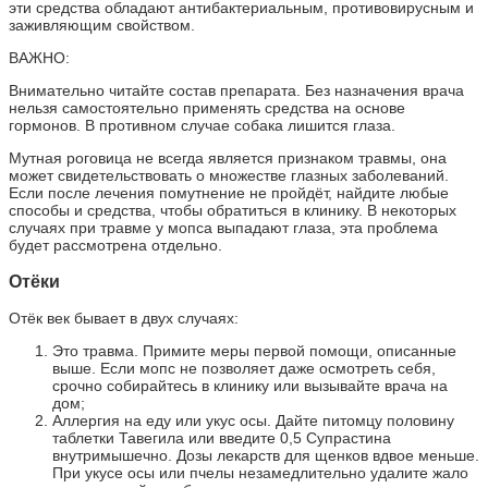
эти средства обладают антибактериальным, противовирусным и
заживляющим свойством.
ВАЖНО:
Внимательно читайте состав препарата. Без назначения врача
нельзя самостоятельно применять средства на основе
гормонов. В противном случае собака лишится глаза.
Мутная роговица не всегда является признаком травмы, она
может свидетельствовать о множестве глазных заболеваний.
Если после лечения помутнение не пройдёт, найдите любые
способы и средства, чтобы обратиться в клинику. В некоторых
случаях при травме у мопса выпадают глаза, эта проблема
будет рассмотрена отдельно.
Отёки
Отёк век бывает в двух случаях:
Это травма. Примите меры первой помощи, описанные
выше. Если мопс не позволяет даже осмотреть себя,
срочно собирайтесь в клинику или вызывайте врача на
дом;
Аллергия на еду или укус осы. Дайте питомцу половину
таблетки Тавегила или введите 0,5 Супрастина
внутримышечно. Дозы лекарств для щенков вдвое меньше.
При укусе осы или пчелы незамедлительно удалите жало