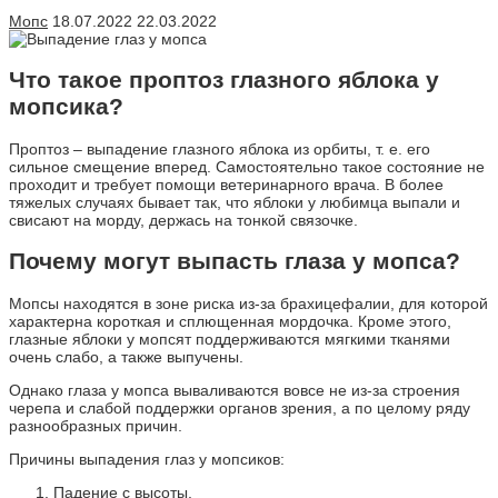
Мопс
18.07.2022
22.03.2022
Что такое проптоз глазного яблока у
мопсика?
Проптоз – выпадение глазного яблока из орбиты, т. е. его
сильное смещение вперед. Самостоятельно такое состояние не
проходит и требует помощи ветеринарного врача. В более
тяжелых случаях бывает так, что яблоки у любимца выпали и
свисают на морду, держась на тонкой связочке.
Почему могут выпасть глаза у мопса?
Мопсы находятся в зоне риска из-за брахицефалии, для которой
характерна короткая и сплющенная мордочка. Кроме этого,
глазные яблоки у мопсят поддерживаются мягкими тканями
очень слабо, а также выпучены.
Однако глаза у мопса вываливаются вовсе не из-за строения
черепа и слабой поддержки органов зрения, а по целому ряду
разнообразных причин.
Причины выпадения глаз у мопсиков:
Падение с высоты.