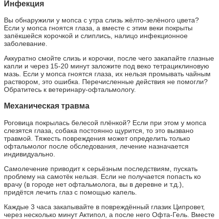
Инфекция
Вы обнаружили у мопса с утра слизь жёлто-зелёного цвета?
Если у мопса гноятся глаза, а вместе с этим веки покрыты
запёкшейся корочкой и слиплись, налицо инфекционное
заболевание.
Аккуратно смойте слизь и корочки, после чего закапайте глазные
капли и через 15-20 минут заложите под веко тетрациклиновую
мазь. Если у мопса гноятся глаза, их нельзя промывать чайным
раствором, это ошибка. Перечисленные действия не помогли?
Обратитесь к ветеринару-офтальмологу.
Механическая травма
Роговица покрылась белесой плёнкой? Если при этом у мопса
слезятся глаза, собака постоянно щурится, то это вызвано
травмой. Тяжесть повреждения может определить только
офтальмолог после обследования, лечение назначается
индивидуально.
Самолечение приводит к серьёзным последствиям, пускать
проблему на самотёк нельзя. Если не получается попасть ко
врачу (в городе нет офтальмолога, вы в деревне и т.д.),
придётся лечить глаз с помощью капель.
Каждые 3 часа закапывайте в повреждённый глазик Ципровет,
через несколько минут Актипол, а после него Офта-Гель. Вместе