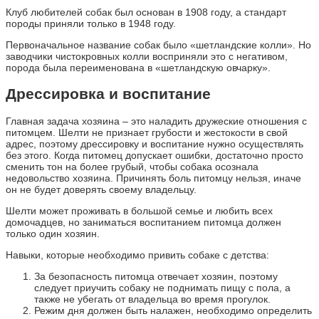
Клуб любителей собак был основан в 1908 году, а стандарт
породы приняли только в 1948 году.
Первоначальное название собак было «шетландские колли». Но
заводчики чистокровных колли восприняли это с негативом,
порода была переименована в «шетландскую овчарку».
Дрессировка и воспитание
Главная задача хозяина – это наладить дружеские отношения с
питомцем. Шелти не признает грубости и жестокости в свой
адрес, поэтому дрессировку и воспитание нужно осуществлять
без этого. Когда питомец допускает ошибки, достаточно просто
сменить тон на более грубый, чтобы собака осознала
недовольство хозяина. Причинять боль питомцу нельзя, иначе
он не будет доверять своему владельцу.
Шелти может проживать в большой семье и любить всех
домочадцев, но заниматься воспитанием питомца должен
только один хозяин.
Навыки, которые необходимо привить собаке с детства:
За безопасность питомца отвечает хозяин, поэтому
следует приучить собаку не поднимать пищу с пола, а
также не убегать от владельца во время прогулок.
Режим дня должен быть налажен, необходимо определить