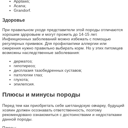
Applaws;
Acana;
Grandorf.
Здоровье
При правильном уходе представители этой породы отличаются
хорошим здоровьем и могут прожить до 14-15 лет.
Инфекционных заболеваний можно избежать с помощью
регулярных прививок. Для профилактики аллергии или
ожирения нужно правильно выбирать корм. Но у этих питомцев
возможны наследственные заболевания:
дерматоз;
гипотиреоз;
дисплазия тазобедренных суставов;
патологии глаз;
глухота;
эпилепсия.
Плюсы и минусы породы
Перед тем как приобретать себе шетландскую овчарку, будущий
хозяин должен осознавать ответственность, поэтому
рекомендовано ознакомиться с достоинствами и недостатками
данной породы.
Плюсы: