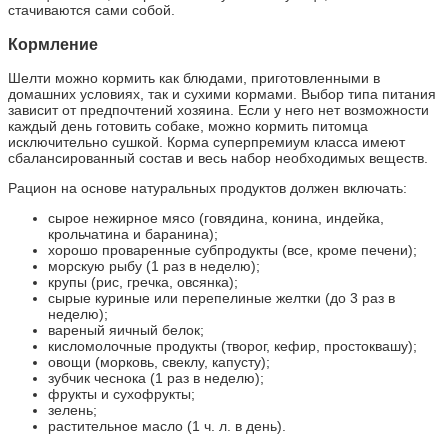
стачиваются сами собой.
Кормление
Шелти можно кормить как блюдами, приготовленными в
домашних условиях, так и сухими кормами. Выбор типа питания
зависит от предпочтений хозяина. Если у него нет возможности
каждый день готовить собаке, можно кормить питомца
исключительно сушкой. Корма суперпремиум класса имеют
сбалансированный состав и весь набор необходимых веществ.
Рацион на основе натуральных продуктов должен включать:
сырое нежирное мясо (говядина, конина, индейка,
крольчатина и баранина);
хорошо проваренные субпродукты (все, кроме печени);
морскую рыбу (1 раз в неделю);
крупы (рис, гречка, овсянка);
сырые куриные или перепелиные желтки (до 3 раз в
неделю);
вареный яичный белок;
кисломолочные продукты (творог, кефир, простоквашу);
овощи (морковь, свеклу, капусту);
зубчик чеснока (1 раз в неделю);
фрукты и сухофрукты;
зелень;
растительное масло (1 ч. л. в день).