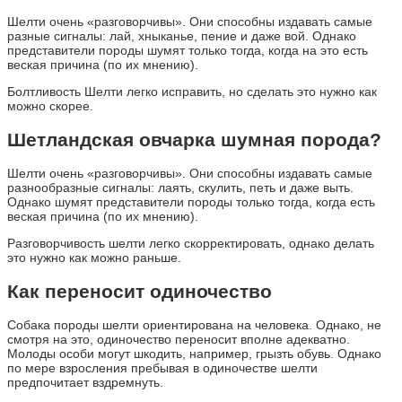
Шелти очень «разговорчивы». Они способны издавать самые
разные сигналы: лай, хныканье, пение и даже вой. Однако
представители породы шумят только тогда, когда на это есть
веская причина (по их мнению).
Болтливость Шелти легко исправить, но сделать это нужно как
можно скорее.
Шетландская овчарка шумная порода?
Шелти очень «разговорчивы». Они способны издавать самые
разнообразные сигналы: лаять, скулить, петь и даже выть.
Однако шумят представители породы только тогда, когда есть
веская причина (по их мнению).
Разговорчивость шелти легко скорректировать, однако делать
это нужно как можно раньше.
Как переносит одиночество
Собака породы шелти ориентирована на человека. Однако, не
смотря на это, одиночество переносит вполне адекватно.
Молоды особи могут шкодить, например, грызть обувь. Однако
по мере взросления пребывая в одиночестве шелти
предпочитает вздремнуть.