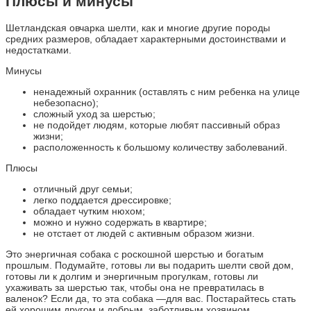
Плюсы и минусы
Шетландская овчарка шелти, как и многие другие породы
средних размеров, обладает характерными достоинствами и
недостатками.
Минусы
ненадежный охранник (оставлять с ним ребенка на улице
небезопасно);
сложный уход за шерстью;
не подойдет людям, которые любят пассивный образ
жизни;
расположенность к большому количеству заболеваний.
Плюсы
отличный друг семьи;
легко поддается дрессировке;
обладает чутким нюхом;
можно и нужно содержать в квартире;
не отстает от людей с активным образом жизни.
Это энергичная собака с роскошной шерстью и богатым
прошлым. Подумайте, готовы ли вы подарить шелти свой дом,
готовы ли к долгим и энергичным прогулкам, готовы ли
ухаживать за шерстью так, чтобы она не превратилась в
валенок? Если да, то эта собака —для вас. Постарайтесь стать
ей хорошим другом и добрым, заботливым хозяином.