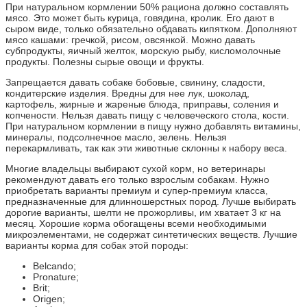
При натуральном кормлении 50% рациона должно составлять
мясо. Это может быть курица, говядина, кролик. Его дают в
сыром виде, только обязательно обдавать кипятком. Дополняют
мясо кашами: гречкой, рисом, овсянкой. Можно давать
субпродукты, яичный желток, морскую рыбу, кисломолочные
продукты. Полезны сырые овощи и фрукты.
Запрещается давать собаке бобовые, свинину, сладости,
кондитерские изделия. Вредны для нее лук, шоколад,
картофель, жирные и жареные блюда, приправы, соления и
копчености. Нельзя давать пищу с человеческого стола, кости.
При натуральном кормлении в пищу нужно добавлять витамины,
минералы, подсолнечное масло, зелень. Нельзя
перекармливать, так как эти животные склонны к набору веса.
Многие владельцы выбирают сухой корм, но ветеринары
рекомендуют давать его только взрослым собакам. Нужно
приобретать варианты премиум и супер-премиум класса,
предназначенные для длинношерстных пород. Лучше выбирать
дорогие варианты, шелти не прожорливы, им хватает 3 кг на
месяц. Хорошие корма обогащены всеми необходимыми
микроэлементами, не содержат синтетических веществ. Лучшие
варианты корма для собак этой породы:
Belcando;
Pronature;
Brit;
Origen;