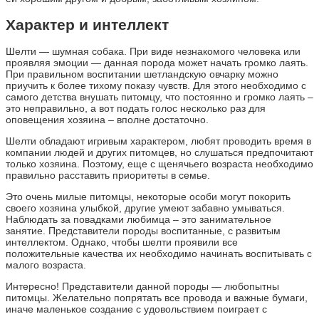
Характер и интеллект
Шелти — шумная собака. При виде незнакомого человека или
проявляя эмоции — данная порода может начать громко лаять.
При правильном воспитании шетландскую овчарку можно
приучить к более тихому показу чувств. Для этого необходимо с
самого детства внушать питомцу, что постоянно и громко лаять –
это неправильно, а вот подать голос несколько раз для
оповещения хозяина – вполне достаточно.
Шелти обладают игривым характером, любят проводить время в
компании людей и других питомцев, но слушаться предпочитают
только хозяина. Поэтому, еще с щенячьего возраста необходимо
правильно расставить приоритеты в семье.
Это очень милые питомцы, некоторые особи могут покорить
своего хозяина улыбкой, другие умеют забавно умываться.
Наблюдать за повадками любимца – это занимательное
занятие. Представители породы воспитанные, с развитым
интеллектом. Однако, чтобы шелти проявили все
положительные качества их необходимо начинать воспитывать с
малого возраста.
Интересно! Представители данной породы — любопытны
питомцы. Желательно попрятать все провода и важные бумаги,
иначе маленькое создание с удовольствием поиграет с