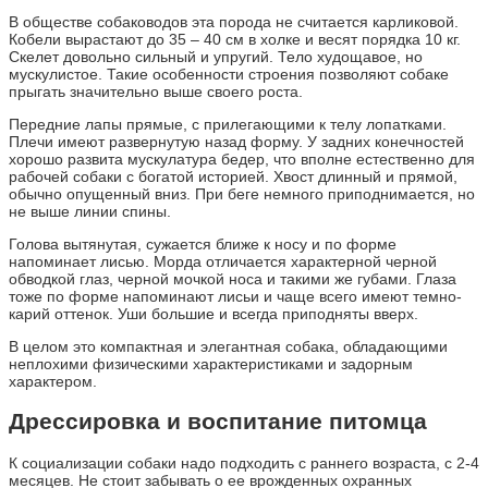
В обществе собаководов эта порода не считается карликовой.
Кобели вырастают до 35 – 40 см в холке и весят порядка 10 кг.
Скелет довольно сильный и упругий. Тело худощавое, но
мускулистое. Такие особенности строения позволяют собаке
прыгать значительно выше своего роста.
Передние лапы прямые, с прилегающими к телу лопатками.
Плечи имеют развернутую назад форму. У задних конечностей
хорошо развита мускулатура бедер, что вполне естественно для
рабочей собаки с богатой историей. Хвост длинный и прямой,
обычно опущенный вниз. При беге немного приподнимается, но
не выше линии спины.
Голова вытянутая, сужается ближе к носу и по форме
напоминает лисью. Морда отличается характерной черной
обводкой глаз, черной мочкой носа и такими же губами. Глаза
тоже по форме напоминают лисьи и чаще всего имеют темно-
карий оттенок. Уши большие и всегда приподняты вверх.
В целом это компактная и элегантная собака, обладающими
неплохими физическими характеристиками и задорным
характером.
Дрессировка и воспитание питомца
К социализации собаки надо подходить с раннего возраста, с 2-4
месяцев. Не стоит забывать о ее врожденных охранных