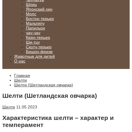
Шпиц
Японский хин
Мопс
Бостон терьер
Мальтипу
Папильон
чау-чау
Керн-терьер
Ши-тцу
Скотч-терьер
Бишон-фризе
Животные для детей
О нас
Главная
Шелти
Шелти (Шетландская овчарка)
Шелти (Шетландская овчарка)
Шелти
11.05.2023
Характеристика шелти – характер и
темперамент