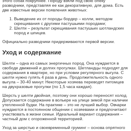
этого собак покрупнее. Породу взяли под свою опеку
разводчики, представляя ее как декоративную, для дома. Есть
две известные версии появления животных:
Выведение их от породы бордер – колли, методом
скрещивания с другими пастушьими породами;
Шелти – результат скрещивания пастушьих шотландских
пород и шпицев.
Официально разводчики придерживаются первой версии.
Уход и содержание
Шелти – одна из самых энергичных пород. Она нуждается в
свободе движений и долгих прогулках. Шетландцы подходят для
содержания в квартире, но при условии регулярного выгула. С
шелти нужно гулять 4 раза в день. Продолжительность одного
выгула – 30-40 минут. Некоторые хозяева переводят питомцев
на двухразовые прогулки (по 1,5 часа каждая).
Шерсть у шелти двойная, поэтому они хорошо переносят холод.
Допускается содержание в вольере на улице зимой при наличии
утепленной будки. На практике – это не лучший выбор. Овчарки
нуждаются в постоянном общении с хозяевами и предпочитают
участвовать в жизни семьи. Идеальный вариант содержания –
частный дом с огороженной территорией.
Уход за шерстью и своевременный груминг – основа опрятного