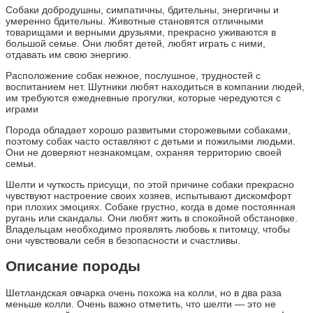
Собаки добродушны, симпатичны, бдительны, энергичны и
умеренно бдительны. Животные становятся отличными
товарищами и верными друзьями, прекрасно уживаются в
большой семье. Они любят детей, любят играть с ними,
отдавать им свою энергию.
Расположение собак нежное, послушное, трудностей с
воспитанием нет. Шутники любят находиться в компании людей,
им требуются ежедневные прогулки, которые чередуются с
играми
Порода обладает хорошо развитыми сторожевыми собаками,
поэтому собак часто оставляют с детьми и пожилыми людьми.
Они не доверяют незнакомцам, охраняя территорию своей
семьи.
Шелти и чуткость присущи, по этой причине собаки прекрасно
чувствуют настроение своих хозяев, испытывают дискомфорт
при плохих эмоциях. Собаке грустно, когда в доме постоянная
ругань или скандалы. Они любят жить в спокойной обстановке.
Владельцам необходимо проявлять любовь к питомцу, чтобы
они чувствовали себя в безопасности и счастливы.
Описание породы
Шетландская овчарка очень похожа на колли, но в два раза
меньше колли. Очень важно отметить, что шелти — это не