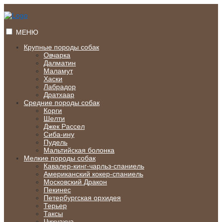
Перейти
к
содержимому
МЕНЮ
Крупные породы собак
Овчарка
Далматин
Маламут
Хаски
Лабрадор
Дратхаар
Средние породы собак
Корги
Шелти
Джек Рассел
Сиба-ину
Пудель
Мальтийская болонка
Мелкие породы собак
Кавалер-кинг-чарльз-спаниель
Американский кокер-спаниель
Московский Дракон
Пекинес
Петербургская орхидея
Терьер
Таксы
Чихуахуа