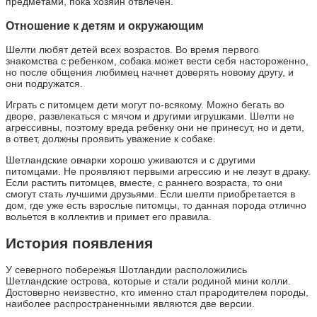
предметами, пока хозяин отвлечен.
Отношение к детям и окружающим
Шелти любят детей всех возрастов. Во время первого
знакомства с ребенком, собака может вести себя настороженно,
но после общения любимец начнет доверять новому другу, и
они подружатся.
Играть с питомцем дети могут по-всякому. Можно бегать во
дворе, развлекаться с мячом и другими игрушками. Шелти не
агрессивны, поэтому вреда ребенку они не принесут, но и дети,
в ответ, должны проявить уважение к собаке.
Шетландские овчарки хорошо уживаются и с другими
питомцами. Не проявляют первыми агрессию и не лезут в драку.
Если растить питомцев, вместе, с раннего возраста, то они
смогут стать лучшими друзьями. Если шелти приобретается в
дом, где уже есть взрослые питомцы, то данная порода отлично
вольется в коллектив и примет его правила.
История появления
У северного побережья Шотландии расположились
Шетландские острова, которые и стали родиной мини колли.
Достоверно неизвестно, кто именно стал прародителем породы,
наиболее распространенными являются две версии.