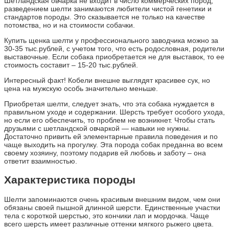
Шетландская овчарка не входит в число коммерческих пород,
разведением шелти занимаются любители чистой генетики и
стандартов породы. Это сказывается не только на качестве
потомства, но и на стоимости собачки.
Купить щенка шелти у профессионального заводчика можно за
30-35 тыс.рублей, с учетом того, что есть родословная, родители
выставочные. Если собака приобретается не для выставок, то ее
стоимость составит – 15-20 тыс.рублей.
Интересный факт! Кобели внешне выглядят красивее сук, но
цена на мужскую особь значительно меньше.
Приобретая шелти, следует знать, что эта собака нуждается в
правильном уходе и содержании. Шерсть требует особого ухода,
но если его обеспечить, то проблем не возникнет. Чтобы стать
друзьями с шетландской овчаркой — навыки не нужны.
Достаточно привить ей элементарные правила поведения и по
чаще выходить на прогулку. Эта порода собак преданна во всем
своему хозяину, поэтому подарив ей любовь и заботу – она
ответит взаимностью.
Характеристика породы
Шелти запоминаются очень красивым внешним видом, чем они
обязаны своей пышной длинной шерсти. Единственные участки
тела с короткой шерстью, это кончики лап и мордочка. Чаще
всего шерсть имеет различные оттенки мягкого рыжего цвета.