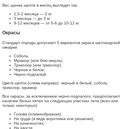
Вес щенка шелти в месяц выглядит так:
1,5-2 месяца — 2 кг.
3 месяца — до 3 кг.
9-12 месяцев — от 5-6 до 10-12 кг.
Окрасы
Стандарт породы допускает 5 вариантов окраса шетландской
овчарки:
Соболь;
Мрамор (или блю-мерль);
Триколор (или триколор);
Черное и белое;
Черно-подпалый.
Цвета шелти (слева направо): черный и белый, соболь,
триколор, мрамор
Все окрасы, за исключением черно-подпалого, предполагают
наличие белых пятен на следующих участках тела (всех или
только некоторых):
Голова (пламяобразная);
На груди (в виде воротника или рюшечки);
На конечностях;
На хвосте.