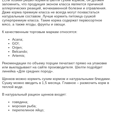
Если хозяин решил кормить шелти сухим кормом, он должен
запомнить, что продукция эконом класса является причиной
аллергических реакций, мочекаменной болезни и отравления.
Даже корма премиум класса не всегда могут похвастаться
натуральным составом. Лучше кормить питомца сушкой
суперпремиум класса. Такие корма содержат первосортное
мясо, а также ягоды, фрукты и овощи.
К качественным торговым маркам относятся:
Acana;
GO!;
Orijen;
Belcando;
Artemis;
Рекомендации по объему порции печатают прямо на упаковке
или выкладывают на сайте производителя. Шелти подойдет
линейка «Для средних пород».
Щенков можно кормить сухим кормом и натуральными блюдами.
Сушку можно вводить в 1,5 месяца. Главное – размочить корм в
теплой воде.
В натуральный рацион щенков входят:
говядина;
морская рыба;
перепелиное яйцо;