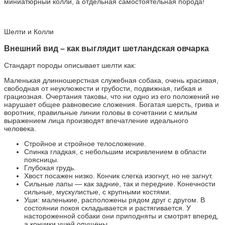
миниатюрный колли, а отдельная самостоятельная порода!
Шелти и Колли
Внешний вид – как выглядит шетландская овчарка
Стандарт породы описывает шелти как:
Маленькая длинношерстная служебная собака, очень красивая,
свободная от неуклюжести и грубости, подвижная, гибкая и
грациозная. Очертания таковы, что ни одно из его положений не
нарушает общее равновесие сложения. Богатая шерсть, грива и
воротник, правильные линии головы в сочетании с милым
выражением лица производят впечатление идеального
человека.
Стройное и стройное телосложение.
Спинка гладкая, с небольшим искривлением в области
поясницы.
Глубокая грудь.
Хвост посажен низко. Кончик слегка изогнут, но не загнут.
Сильные лапы — как задние, так и передние. Конечности
сильные, мускулистые, с крупными костями.
Уши: маленькие, расположены рядом друг с другом. В
состоянии покоя складывается и растягивается. У
настороженной собаки они приподняты и смотрят вперед,
а кончики ушей опущены.