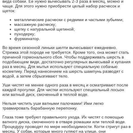
вида собаки. Ее нужно вычесывать 2-3 раза в месяц, можно и
чаще. Для этого нужно приобрести целый набор расчесок и
щеток:
металлические расчески с редкими и частыми зубьями;
массажную расческу;
щетку с натуральной щетиной;
пуходерку;
фурминатор.
Во время сезонной линьки шелти вычесывают ежедневно.
Стрижка этой породе не требуется. Кроме того, она может стать
причиной гормонального сбоя. Чтобы поддерживать шерсть в
подобающем виде, достаточно регулярных вычесывай и купания
раз в месяц. Для мытья используют специальную собачью
косметику. Перед нанесением на шерсть шампунь разводят с
водой, а затем сбрызгивают тело.
Уши чистят не менее одного раза в месяц и осматривают после
каждой прогулки. Для чистки используют специальный лосьон
или ватный диск, смоченный в теплой воде.
Нельзя чистить уши ватными палочками! Ими легко
травмировать барабанную перепонку.
Глаза тоже требуют правильного ухода. Их чистят с помощью
ватного диска, смоченного в отваре ромашки или теплой воде.
Процедуру проводят по мере необходимости. Когти стригут раз в
месяц. У собак, которые много гуляют на улице, они