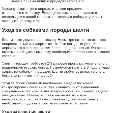
время приема пищи и придерживаться его.
Хозяину стоит строго определить свои предпочтения по
отношению к любимцу. Если щенок шелти спал вместе с
владельцем в одной кровати, то взрослую собаку отучить от
этого уже не получится.
Уход за собаками породы шелти
Шелти – это домашний питомец. Несмотря на то, что этот пес
неприхотливый и выдерживает любые погодные условия,
держать его в вольере, а тем более на цепи, нельзя. Он очень
игривый и общительный, ему необходимо постоянное внимание
хозяина.
Этим питомцам требуется 2-3 разовые прогулки, желательно с
подвижными играми, бегом. Потребуется гулять 2-3 часа, лучше
ходить на собачьи площадки. Шелти любят резвиться в снегу,
бегать за мячиком или фрисби.
Уход за этими собаками несложный. Ежедневно нужно
контролировать состояние глаз, очищать их от выделений
специальным лосьоном или отваром ромашки. Каждую неделю
очищать ушки. Примерно раз в месяц чистить зубы
ветеринарной пастой. Если собака не гуляет по асфальту,
необходимо подрезать коготки по мере отрастания.
Уход за шерстью шелти