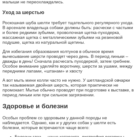
малыши не переохлаждались.
Уход за шерстью
Роскошная шуба шелти требует тщательного регулярного ухода.
В арсенале владельца собаки должны быть: расчески с частыми
и более редкими зубьями, проволочная щетка-пуходерка,
массажная щетка с металлическими зубьями на резиновой
подушке, щетка из натуральной щетины.
Для избегания образования колтунов в обычное время
вычесывание шерсти проводят через день. В период линьки –
дважды в день! Сначала расчесать пуходеркой, затем гребнем.
Особое внимание уделяйте воротнику, шерсти за ушами, между
передними лапами, «штанам» и хвосту
А вот мыть мини колли часто не нужно. У шетландской овчарки
так называемая двойная шерсть, которая практически не
промокает. Мытье обычно проводят при подготовке к выставке, в
период линьки или при сильном загрязнении.
Здоровье и болезни
Особых проблем со здоровьем у данной породы не
наблюдается. Однако, как и у других собак у шелти есть
болезни, которые встречаются чаще всего:
Болезни глаз — чаще катаракта, дистрофия роговицы.