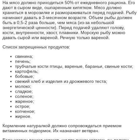
На мясо должно приходиться 50% от ежедневного рациона. Его
дают в сыром виде, ошпаренным кипятком. Мясо должно
храниться в морозилке и размораживаться перед подачей. Рыбу
начинают давать в 3-месячном возрасте. Объем рыбы должен
быть в 0,5-2 раза больше, чем мяса (из-за небольшой
энергетической ценности). Перед подачей удаляют голову,
кости, внутренности, хвост, плавники. Морскую рыбу можно
давать сырой или вареной. Речную только вареной.
Список запрещенных продуктов:
свинина;
печень;
трубчатые кости птицы, вареные, бараньи, свиные кости;
картофель;
бобовые;
свежий хлеб и изделия из дрожжевого теста;
молоко;
сладкое;
соленое;
жареное;
острое;
копченое;
жирное.
Кормление натуралкой должно сопровождаться приемом
витаминных подкормок. Их назначает ветврач.