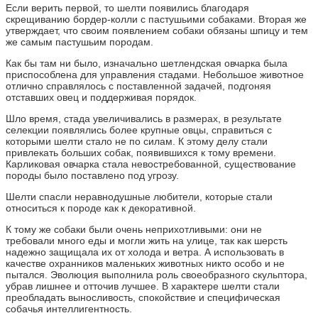
Если верить первой, то шелти появились благодаря
скрещиванию бордер-колли с пастушьими собаками. Вторая же
утверждает, что своим появлением собаки обязаны шпицу и тем
же самым пастушьим породам.
Как бы там ни было, изначально шетлендская овчарка была
приспособлена для управления стадами. Небольшое животное
отлично справлялось с поставленной задачей, подгоняя
отставших овец и поддерживая порядок.
Шло время, стада увеличивались в размерах, в результате
селекции появлялись более крупные овцы, справиться с
которыми шелти стало не по силам. К этому делу стали
привлекать больших собак, появившихся к тому времени.
Карликовая овчарка стала невостребованной, существование
породы было поставлено под угрозу.
Шелти спасли неравнодушные любители, которые стали
относиться к породе как к декоративной.
К тому же собаки были очень неприхотливыми: они не
требовали много еды и могли жить на улице, так как шерсть
надежно защищала их от холода и ветра. А использовать в
качестве охранников маленьких животных никто особо и не
пытался. Эволюция выполнила роль своеобразного скульптора,
убрав лишнее и отточив лучшее. В характере шелти стали
преобладать выносливость, спокойствие и специфическая
собачья интеллигентность.