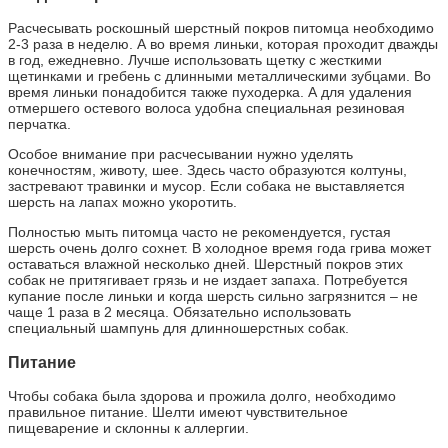
Расчесывать роскошный шерстный покров питомца необходимо
2-3 раза в неделю. А во время линьки, которая проходит дважды
в год, ежедневно. Лучше использовать щетку с жесткими
щетинками и гребень с длинными металлическими зубцами. Во
время линьки понадобится также пуходерка. А для удаления
отмершего остевого волоса удобна специальная резиновая
перчатка.
Особое внимание при расчесывании нужно уделять
конечностям, животу, шее. Здесь часто образуются колтуны,
застревают травинки и мусор. Если собака не выставляется
шерсть на лапах можно укоротить.
Полностью мыть питомца часто не рекомендуется, густая
шерсть очень долго сохнет. В холодное время года грива может
оставаться влажной несколько дней. Шерстный покров этих
собак не притягивает грязь и не издает запаха. Потребуется
купание после линьки и когда шерсть сильно загрязнится – не
чаще 1 раза в 2 месяца. Обязательно использовать
специальный шампунь для длинношерстных собак.
Питание
Чтобы собака была здорова и прожила долго, необходимо
правильное питание. Шелти имеют чувствительное
пищеварение и склонны к аллергии.