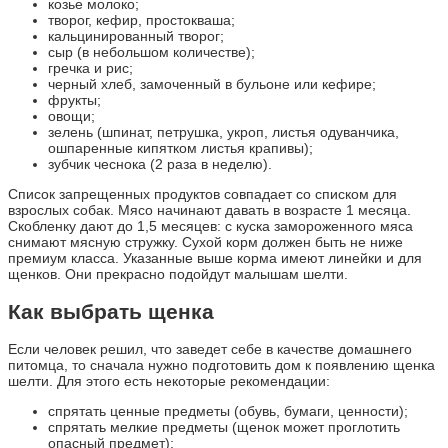
козье молоко;
творог, кефир, простокваша;
кальцинированный творог;
сыр (в небольшом количестве);
гречка и рис;
черный хлеб, замоченный в бульоне или кефире;
фрукты;
овощи;
зелень (шпинат, петрушка, укроп, листья одуванчика,
ошпаренные кипятком листья крапивы);
зубчик чеснока (2 раза в неделю).
Список запрещенных продуктов совпадает со списком для
взрослых собак. Мясо начинают давать в возрасте 1 месяца.
Скобленку дают до 1,5 месяцев: с куска замороженного мяса
снимают мясную стружку. Сухой корм должен быть не ниже
премиум класса. Указанные выше корма имеют линейки и для
щенков. Они прекрасно подойдут малышам шелти.
Как выбрать щенка
Если человек решил, что заведет себе в качестве домашнего
питомца, то сначала нужно подготовить дом к появлению щенка
шелти. Для этого есть некоторые рекомендации:
спрятать ценные предметы (обувь, бумаги, ценности);
спрятать мелкие предметы (щенок может проглотить
опасный предмет);