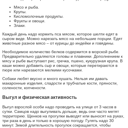
Мясо и рыба.
Крупы.
Кисломолочные продукты.
Фрукты и овощи.
Злаки.
Каждый день надо кормить пса мясом, которое шелти едят в
сыром виде. Можно нарезать мясо на небольшие порции. Едят
животные разное мясо – от курицы до индейки и говядины.
Необходимое количество белков содержится в морской рыбе.
Предварительно удаляются головы и плавники. Дополнением к
мясу и рыбе выступают рис, гречка, пшено, кукурузная крупа. В
каши можно добавить сыр и овощи, которые перетираются в
пюре или нарезаются мелкими кусочками.
Собаки любят вкусно и много кушать. Нельзя им давать
макаронные изделия, сладости и трубчатые кости, пряности,
солености, копчености.
Выгул и физическая активность
Выгул взрослой особи надо проводить на улице от 3 часов в
сутки. Самцов надо выгуливать дольше, ведь они часто метят
территорию. Щенков на прогулки выводят или выносят на руках,
три раза в день и только в хорошую погоду. Гулять надо 30
минут. Зимой длительность прогулок сокращается, чтобы