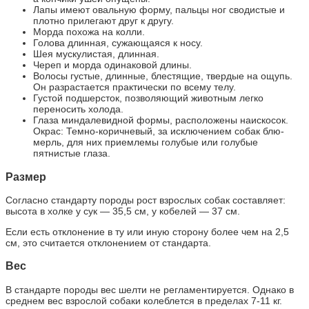
Лапы имеют овальную форму, пальцы ног сводистые и
плотно прилегают друг к другу.
Морда похожа на колли.
Голова длинная, сужающаяся к носу.
Шея мускулистая, длинная.
Череп и морда одинаковой длины.
Волосы густые, длинные, блестящие, твердые на ощупь.
Он разрастается практически по всему телу.
Густой подшерсток, позволяющий животным легко
переносить холода.
Глаза миндалевидной формы, расположены наискосок.
Окрас: Темно-коричневый, за исключением собак блю-
мерль, для них приемлемы голубые или голубые
пятнистые глаза.
Размер
Согласно стандарту породы рост взрослых собак составляет:
высота в холке у сук — 35,5 см, у кобелей — 37 см.
Если есть отклонение в ту или иную сторону более чем на 2,5
см, это считается отклонением от стандарта.
Вес
В стандарте породы вес шелти не регламентируется. Однако в
среднем вес взрослой собаки колеблется в пределах 7-11 кг.