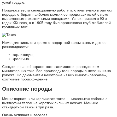
узкой грудью.
Пришлось вести селекционную работу исключительно в рамках
породы, отбирая наиболее мелких ее представителей с ярко
выраженными охотничьими повадками. Успех пришел в 90-х
годах XIX века, а в 1905 году был организован клуб любителей
кроличьих такс.
Немецкие кинологи кроме стандартной таксы вывели две ее
разновидности:
карликовую,
кроличью.
Сегодня в нашей стране тоже занимаются разведением
миниатюрных такс. Все производители породы вывезены из-за
рубежа. По документам некоторые из них имеют «рабочее»,
охотничье происхождение.
Описание породы
Миниатюрная, или карликовая такса — маленькая собачка с
вытянутым телом на коротких сильных ножках. Меньше
стандартной таксы в три раза.
Очень активная и веселая.