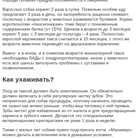
породы сильная предрасположенность к ожирению.
Взрослых собак кормят 2 раза в сутки. Пожилым особям еду
предлагают 3 раза в день, но калорийность рациона снижают,
поскольку с возрастом у животных развивается булимия. Корма
коротконогим «пенсионерам» тоже берут с пониженным
содержанием белка (от 15%). Щенков в возрасте до 3 месяцев
кормят 5 раз, с 3 месяцев до полугода – 4 раза. Полностью
взрослой карликовая такса считается в 10 месяцев, с этого же
возраста животное переводят на двухразовое кормление.
Важно: и в юном, и в пожилом возрасте миниатюрной таксе
необходимы БАДы с хондропротекторами, иначе у животного
есть все шансы заполучить проблемы с суставами и
позвоночником.
Как ухаживать?
Уход за таксой должен быть комплексным. Он обязательно
должен включать в себя регулярную чистку зубов. Это
неприятная для собак процедура, поэтому начинать проводить
ее нужно как можно раньше, чтобы ваш питомец к ней привык.
Зубы чистят для избавления их от налета и для предотвращения
кариеса и зубного камня. Делается это специальными
ветеринарными препаратами не реже 1 раза в неделю.
Также с малых лет собаке нужно подстригать когти. «Маникюр»
можно делать в ветклинике или в домашних условиях,