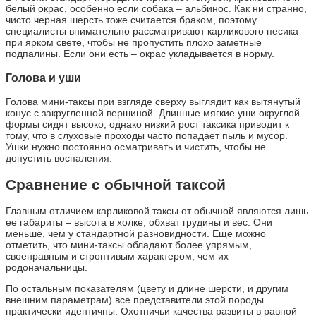
белый окрас, особенно если собака – альбинос. Как ни странно,
чисто черная шерсть тоже считается браком, поэтому
специалисты внимательно рассматривают карликового песика
при ярком свете, чтобы не пропустить плохо заметные
подпалины. Если они есть – окрас укладывается в норму.
Голова и уши
Голова мини-таксы при взгляде сверху выглядит как вытянутый
конус с закругленной вершиной. Длинные мягкие уши округлой
формы сидят высоко, однако низкий рост таксика приводит к
тому, что в слуховые проходы часто попадает пыль и мусор.
Ушки нужно постоянно осматривать и чистить, чтобы не
допустить воспаления.
Сравнение с обычной таксой
Главным отличием карликовой таксы от обычной являются лишь
ее габариты – высота в холке, обхват грудины и вес. Они
меньше, чем у стандартной разновидности. Еще можно
отметить, что мини-таксы обладают более упрямым,
своенравным и строптивым характером, чем их
родоначальницы.
По остальным показателям (цвету и длине шерсти, и другим
внешним параметрам) все представители этой породы
практически идентичны. Охотничьи качества развиты в равной