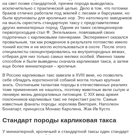
на свет позже стандартной, причем порода выводилась
исключительно с практической целью. Дело в том, что потомки
браков отлично работали под землей с лисами и барсуками, но
были крупноваты для кроличьих нор. Это натолкнуло заводчиков
на мысль скрестить стандартную таксу с представителями
других миниатюрных пород. Одним из таких селекционеров-
первопроходцев стал Ф. Энгельманн, повязавший своих
подопечных с карликовыми пинчерами. Эксперимент оказался
провальным, так как рожденное в результате потомство имело
тонкий костяк и не могло использоваться в охоте. После этого
специалисты сконцентрировались на внутрипородных вязках,
отбирая для них только самых мелких особей. Именно таким
способом и были выведены сначала карликовая такса, а затем
еще более миниатюрная – кроличья.
В Россию карликовых такс завезли в XVIII веке, но позволить
себе обладать коротконогой собакой могла только крупная
знать. Охотничьим талантам породы в отечественных реалиях
тоже применения не нашлось, поэтому животные вели сытую и
ленивую жизнь декоративных питомцев. С XIX века армия
поклонников карликовых такс не перестает расти. Самые
известные фанаты породы: королева Виктория, Наполеон
Бонапарт, принцесса Монако Каролина, Жак Ив Кусто.
Стандарт породы карликовая такса
У миниатюрной, кроличьей и стандартной таксы один стандарт