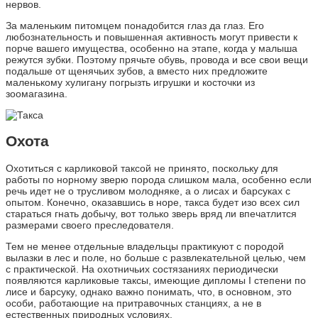
нервов.
За маленьким питомцем понадобится глаз да глаз. Его
любознательность и повышенная активность могут привести к
порче вашего имущества, особенно на этапе, когда у малыша
режутся зубки. Поэтому прячьте обувь, провода и все свои вещи
подальше от щенячьих зубов, а вместо них предложите
маленькому хулигану погрызть игрушки и косточки из
зоомагазина.
Охота
Охотиться с карликовой таксой не принято, поскольку для
работы по норному зверю порода слишком мала, особенно если
речь идет не о трусливом молодняке, а о лисах и барсуках с
опытом. Конечно, оказавшись в норе, такса будет изо всех сил
стараться гнать добычу, вот только зверь вряд ли впечатлится
размерами своего преследователя.
Тем не менее отдельные владельцы практикуют с породой
вылазки в лес и поле, но больше с развлекательной целью, чем
с практической. На охотничьих состязаниях периодически
появляются карликовые таксы, имеющие дипломы I степени по
лисе и барсуку, однако важно понимать, что, в основном, это
особи, работающие на притравочных станциях, а не в
естественных природных условиях.