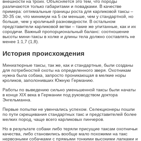
внешности на троих. Объясняется это тем, что породы
различаются только габаритами и повадками. В качестве
примера: оптимальные границы роста для карликовой таксы –
30-35 см, что минимум на 5 см меньше, чем у стандартной, но
больше, чем у кроличьей разновидности. В остальном
представители карликовой ветви – такие же упитанные, как и их
сородичи. Важный пропорциональный баланс: соотношение
высоты мини-таксы в холке и длины тела должно составлять не
менее 1:1,7 (1,8).
История происхождения
Миниатюрные таксы, так же, как и стандартные, были созданы
для потребностей охоты на определенного зверя. Охотникам
нужна была собака, запросто проникающая в мелкие норы
кроликов, заполонивших Южную Германию.
Работы по выведению сильно уменьшенной таксы были начаты
в конце XIX века в Германии под руководством доктора
Энгельманна.
Первые попытки не увенчались успехом. Селекционеры пошли
по пути скрещивания стандартных такс и представителей более
мелких пород, чаще всего карликовых пинчеров.
Но в результате собаки либо теряли присущие таксам охотничьи
качества, либо становились вообще мало похожими на такс
нервозными собачками с прямыми тонкими высокими лапками и