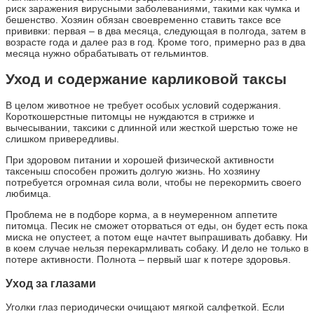
риск заражения вирусными заболеваниями, такими как чумка и
бешенство. Хозяин обязан своевременно ставить таксе все
прививки: первая – в два месяца, следующая в полгода, затем в
возрасте года и далее раз в год. Кроме того, примерно раз в два
месяца нужно обрабатывать от гельминтов.
Уход и содержание карликовой таксы
В целом животное не требует особых условий содержания.
Короткошерстные питомцы не нуждаются в стрижке и
вычесывании, таксики с длинной или жесткой шерстью тоже не
слишком привередливы.
При здоровом питании и хорошей физической активности
таксеныш способен прожить долгую жизнь. Но хозяину
потребуется огромная сила воли, чтобы не перекормить своего
любимца.
Проблема не в подборе корма, а в неумеренном аппетите
питомца. Песик не сможет оторваться от еды, он будет есть пока
миска не опустеет, а потом еще начтет выпрашивать добавку. Ни
в коем случае нельзя перекармливать собаку. И дело не только в
потере активности. Полнота – первый шаг к потере здоровья.
Уход за глазами
Уголки глаз периодически очищают мягкой салфеткой. Если