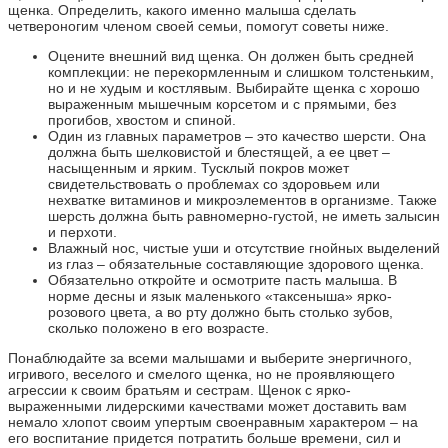
щенка. Определить, какого именно малыша сделать
четвероногим членом своей семьи, помогут советы ниже.
Оцените внешний вид щенка. Он должен быть средней
комплекции: не перекормленным и слишком толстеньким,
но и не худым и костлявым. Выбирайте щенка с хорошо
выраженным мышечным корсетом и с прямыми, без
прогибов, хвостом и спиной.
Один из главных параметров – это качество шерсти. Она
должна быть шелковистой и блестящей, а ее цвет –
насыщенным и ярким. Тусклый покров может
свидетельствовать о проблемах со здоровьем или
нехватке витаминов и микроэлементов в организме. Также
шерсть должна быть равномерно-густой, не иметь залысин
и перхоти.
Влажный нос, чистые уши и отсутствие гнойных выделений
из глаз – обязательные составляющие здорового щенка.
Обязательно откройте и осмотрите пасть малыша. В
норме десны и язык маленького «таксеныша» ярко-
розового цвета, а во рту должно быть столько зубов,
сколько положено в его возрасте.
Понаблюдайте за всеми малышами и выберите энергичного,
игривого, веселого и смелого щенка, но не проявляющего
агрессии к своим братьям и сестрам. Щенок с ярко-
выраженными лидерскими качествами может доставить вам
немало хлопот своим упертым своенравным характером – на
его воспитание придется потратить больше времени, сил и