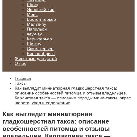
Шпиц
Японский хин
Мопс
Бостон терьер
Мальтипу
Папильон
чау-чау
Керн-терьер
Ши-тцу
Скотч-терьер
Бишон-фризе
Животные для детей
О нас
Главная
Таксы
Как выглядит миниатюрная гладкошерстная такса:
описание особенностей питомца и отзывы владельцев.
Карликовая такса — описание породы мини-таксы, окрас
шерсти, уход и содержание
Как выглядит миниатюрная
гладкошерстная такса: описание
особенностей питомца и отзывы
владельцев. Карликовая такса —