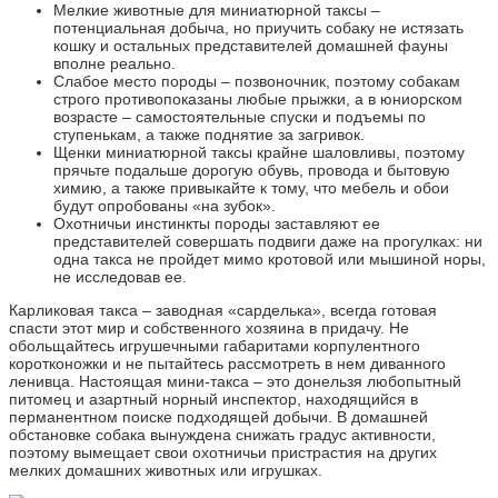
Мелкие животные для миниатюрной таксы –
потенциальная добыча, но приучить собаку не истязать
кошку и остальных представителей домашней фауны
вполне реально.
Слабое место породы – позвоночник, поэтому собакам
строго противопоказаны любые прыжки, а в юниорском
возрасте – самостоятельные спуски и подъемы по
ступенькам, а также поднятие за загривок.
Щенки миниатюрной таксы крайне шаловливы, поэтому
прячьте подальше дорогую обувь, провода и бытовую
химию, а также привыкайте к тому, что мебель и обои
будут опробованы «на зубок».
Охотничьи инстинкты породы заставляют ее
представителей совершать подвиги даже на прогулках: ни
одна такса не пройдет мимо кротовой или мышиной норы,
не исследовав ее.
Карликовая такса – заводная «сарделька», всегда готовая
спасти этот мир и собственного хозяина в придачу. Не
обольщайтесь игрушечными габаритами корпулентного
коротконожки и не пытайтесь рассмотреть в нем диванного
ленивца. Настоящая мини-такса – это донельзя любопытный
питомец и азартный норный инспектор, находящийся в
перманентном поиске подходящей добычи. В домашней
обстановке собака вынуждена снижать градус активности,
поэтому вымещает свои охотничьи пристрастия на других
мелких домашних животных или игрушках.