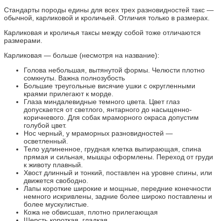
Стандарты породы едины для всех трех разновидностей такс —
обычной, карликовой и кроличьей. Отличия только в размерах.
Карликовая и кроличья таксы между собой тоже отличаются
размерами.
Карликовая — больше (несмотря на название):
Голова небольшая, вытянутой формы. Челюсти плотно
сомкнуты. Важна полнозубость
Большие треугольные висячие ушки с округленными
краями прилегают к морде.
Глаза миндалевидные темного цвета. Цвет глаз
допускается от светлого, янтарного до насыщенно-
коричневого. Для собак мраморного окраса допустим
голубой цвет.
Нос черный, у мраморных разновидностей —
осветленный.
Тело удлиненное, грудная клетка выпирающая, спина
прямая и сильная, мышцы оформлены. Переход от груди
к животу плавный.
Хвост длинный и тонкий, поставлен на уровне спины, или
движется свободно.
Лапы короткие широкие и мощные, передние конечности
немного искривлены, задние более широко поставлены и
более мускулистые.
Кожа не обвисшая, плотно прилегающая
Шерсть короткая, гладкая.