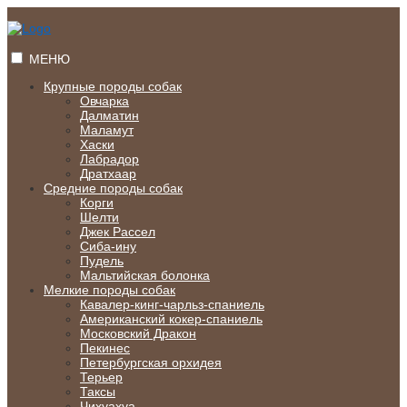
Перейти
к
содержимому
МЕНЮ
Крупные породы собак
Овчарка
Далматин
Маламут
Хаски
Лабрадор
Дратхаар
Средние породы собак
Корги
Шелти
Джек Рассел
Сиба-ину
Пудель
Мальтийская болонка
Мелкие породы собак
Кавалер-кинг-чарльз-спаниель
Американский кокер-спаниель
Московский Дракон
Пекинес
Петербургская орхидея
Терьер
Таксы
Чихуахуа