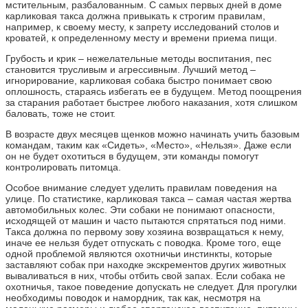
мстительным, разбалованным. С самых первых дней в доме
карликовая такса должна привыкать к строгим правилам,
например, к своему месту, к запрету исследований столов и
кроватей, к определенному месту и времени приема пищи.
Грубость и крик – нежелательные методы воспитания, пес
становится трусливым и агрессивным. Лучший метод –
игнорирование, карликовая собака быстро понимает свою
оплошность, стараясь избегать ее в будущем. Метод поощрения
за старания работает быстрее любого наказания, хотя слишком
баловать, тоже не стоит.
В возрасте двух месяцев щенков можно начинать учить базовым
командам, таким как «Сидеть», «Место», «Нельзя». Даже если
он не будет охотиться в будущем, эти команды помогут
контролировать питомца.
Особое внимание следует уделить правилам поведения на
улице. По статистике, карликовая такса – самая частая жертва
автомобильных колес. Эти собаки не понимают опасности,
исходящей от машин и часто пытаются спрятаться под ними.
Такса должна по первому зову хозяина возвращаться к нему,
иначе ее нельзя будет отпускать с поводка. Кроме того, еще
одной проблемой являются охотничьи инстинкты, которые
заставляют собак при находке экскрементов других животных
вываливаться в них, чтобы отбить свой запах. Если собака не
охотничья, такое поведение допускать не следует. Для прогулки
необходимы поводок и намордник, так как, несмотря на