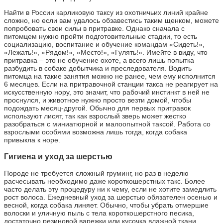
Найти в России карликовую таксу из охотничьих линий крайне
сложно, но если вам удалось обзавестись таким щенком, можете
попробовать свои силы в притравке. Однако сначала с
питомцем нужно пройти подготовительные стадии, то есть
социализацию, воспитание и обучение командам «Сидеть!»,
«Лежать!», «Рядом!», «Место!», «Гулять!». Имейте в виду, что
притравка – это не обучение охоте, а всего лишь попытка
разбудить в собаке добытчика и преследователя. Водить
питомца на такие занятия можно не ранее, чем ему исполнится
6 месяцев. Если на притравочной станции такса не реагирует на
искусственную нору, это значит, что рабочий инстинкт в ней не
проснулся, и животное нужно просто везти домой, чтобы
подождать месяц-другой. Обычно для первых притравок
используют лисят, так как взрослый зверь может жестко
разобраться с миниатюрной и малоопытной таксой. Работа со
взрослыми особями возможна лишь тогда, когда собака
привыкла к норе.
Гигиена и уход за шерстью
Породе не требуется сложный груминг, но раз в неделю
расчесывать необходимо даже короткошерстных такс. Более
часто делать эту процедуру ни к чему, если не хотите замедлить
рост волоса. Ежедневный уход за шерстью обязателен осенью и
весной, когда собака линяет. Обычно, чтобы убрать отмершие
волоски и уличную пыль с тела короткошерстного песика,
достаточно резиновой варежки или кусочка влажной ткани.