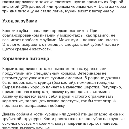
глазки карликового таксика слезятся, нужно промыть их борной
кислотой (2% раствор) или крепким черным чаем. Если же через
три дня питомцу не стало легче, нужен визит к ветеринару.
Уход за зубами
Крепкие зубы – наследие предков-охотников. При
сбалансированном питании у микро-таксы, как правило, не
возникает проблем с зубами. Максимум – появление налета.
Это легко исправить с помощью специальной зубной пасты и
щетки средней жесткости.
Кормление питомца
Кормить карликового таксеныша можно натуральными
продуктами или специальным кормом. Ветеринары не
рекомендуют увлекаться сухими смесями. В рационе должны
быть творог, каши, курица (без костей), нежирная говядина.
Сырая печень хорошо влияет на качество шерстки. Регулярно,
примерно раз в квартал, таксику нужно давать витамины.
Хозяину придется взять себя в руки и строго ограничивать
кормление, запрещать всякие перекусы, как бы этот хитрый
подлиза не выпрашивал добавку.
Давать собакам кости курицы или другой птицы опасно из-за их
трубчатой структуры. Кости раскалываются на зубах на крупные
осколки с острыми краями, могут повредить горло, пищевод,
желудок, вызвать удушье.