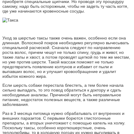
приобретя специальные щипчики. Но проводя эту процедуру
самому, надо быть осторожным, чтобы не задеть ту часть когтя,
где уже начинаются кровеносные сосуды.
Уход за шерстью таксы также очень важен, особенно если она
длинная. Волосяной покров необходимо регулярно вычесывать
специальной расческой. Сначала следуют по направлению
роста волос, причем чешут не только спину, грудь и живот, но
также лапы и хвост, а потом проводят щеткой по тем же местам,
но уже против шерсти. Такой массаж поможет не только
предотвратить появление колтунов и избавит от пыли и
выпавших волос, но и улучшит кровообращение и удалит
избыток кожного жира.
Если шерсть собаки перестала блестеть, а тем более начала
сильно выпадать, то это повод обратиться к доктору и сдать
необходимые анализы. Причиной могут быть неправильное
питание, недостаток полезных веществ, а также различные
заболевания.
Раз в 3 месяца питомца нужно обрабатывать от внутренних и
внешних паразитов. С первыми борются глистогонные
препараты, а вторых уничтожают с помощью капель на холку.
Поскольку таксы, особенно короткошерстные, очень
теплолюбивы, то в холодную погоду их нужно выгуливать в