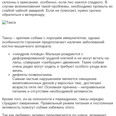
склонны к закисанию, особенно, если пес наелся сладкого. В
случае возникновения такой проблемы, необходимо промыть их
слабой чайной заваркой. Если не помогает, нужно срочно
обратиться к ветеринару.
Таксы – крепкие собаки с хорошим иммунитетом, однако
особенности строения предполагают наличие заболеваний
костно-мышечного аппарата:
«синдром пловца» Малыши рождаются с
деформированной грудной клеткой и не могут встать на
лапы, совершая «гребущие» движения. Такие собаки
очень редко могут ходить и требуют особого ухода всю
жизнь.
дефекты позвоночника
Самым частым нарушением является смещение
межпозвоночных дисков у взрослых такс, достигших
возраста пяти лет. Основная причина – неправильное
питание и отсутствие необходимой активности.
Кроме того, из-за склонности к перееданию, таксы нередко
страдают ожирением. Правильный режим питания и постоянная
активность помогут собаке избежать этого.
Так как любимец активно передвигается по улице, возникает