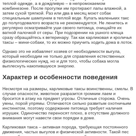
теплой одежде, а в дождливую – в непромокаемом
комбинезоне. После прогулки им протирают лапы влажной, а
затем сухой тряпкой. Раз или два в месяц моют собак
специальным шампунем в теплой воде. Купать маленьких такс
до полугодовалого возраста не рекомендуется. Не ленитесь и
регулярно осматривайте уши своего питомца, очищайте их
ватной палочкой от серы. При подозрении на ушного клеща
сразу обращайтесь к ветеринару. Так как карликовая и кроличья
таксы – мини-собаки, то их можно приучить ходить дома в лоток.
Однако это не избавляет хозяев от необходимости выгула,
который необходим не только для справления естественных
физиологических нужд, но и для того, чтобы собака могла
выплеснуть накопившуюся энергию.
Характер и особенности поведения
Несмотря на размеры, карликовые таксы воинственны, смелы. В
случае опасности, животное разразится громким лаем и
бросится в атаку на предмет угрозы. Отличные сторожа. Очень
умны, порой упрямы. Отличаются сильно развитым охотничьим
инстинктом, поэтому содержание питомца требует наличия
игрушек. Одиночество переносят плохо, в отсутствие должного
внимания могут навести свои порядки в доме.
Карликовая такса – активная порода, требующая постоянного
движения, частых выгулов и физической активности. Такой пес