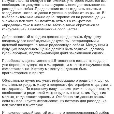
Покупать щенка следует в питомнике, у которого имеются все
необходимые документы на осуществление деятельности по
разведению собак. Предпочтение стоит отдавать опытным
заводчикам, которые давно и успешно работают на рынке. В
выборе питомника можно ориентироваться на рекомендации
знакомых или хотя бы почитать отзывы о конкретном
«продавце» такс в интернете. Можно также обратиться за
консультацией в кинологические сообщества.
Добросовестный заводчик должен предоставить будущему
владельцу все необходимые документы: ветеринарный и
щенячий паспорта, а также родословную собаки. Между ним и
будущим владельцем щенка должен быть заключен договор
купли-продажи, подтверждающий факт заключенной сделки.
Приобретать щенка можно с 1,5-месячного возраста, когда он
уже перестал нуждаться в материнском молоке и научился есть
самостоятельно. К этому моменту он должен быть
проглистогонен и привит.
Обязательно нужно получить информацию о родителях щенка,
желательно увидеть маму и попросить фотографию отца, узнать
его характер. По внешнему виду, параметрам и поведенческим
особенностям родителей можно судить о том, каким будет их
малыш, когда станет взрослым. Особенно эти данные важны,
если вы планируете использовать их потомка для разведения
или участия в выставках.
И, наконец, самый важный этап – это непосредственный выбор