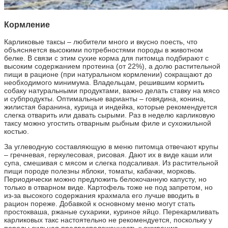
Кормление
Карликовые таксы – любители много и вкусно поесть, что
объясняется высокими потребностями породы в животном
белке. В связи с этим сухие корма для питомца подбирают с
высоким содержанием протеина (от 22%), а долю растительной
пищи в рационе (при натуральном кормлении) сокращают до
необходимого минимума. Владельцам, решившим кормить
собаку натуральными продуктами, важно делать ставку на мясо
и субпродукты. Оптимальные варианты – говядина, конина,
жилистая баранина, курица и индейка, которые рекомендуется
слегка отварить или давать сырыми. Раз в неделю карликовую
таксу можно угостить отварным рыбным филе и сухожильной
костью.
За углеводную составляющую в меню питомца отвечают крупы
– гречневая, геркулесовая, рисовая. Дают их в виде каши или
супа, смешивая с мясом и слегка подсаливая. Из растительной
пищи породе полезны яблоки, томаты, кабачки, морковь.
Периодически можно предложить белокочанную капусту, но
только в отварном виде. Картофель тоже не под запретом, но
из-за высокого содержания крахмала его лучше вводить в
рацион пореже. Добавкой к основному меню могут стать
простокваша, ржаные сухарики, куриное яйцо. Перекармливать
карликовых такс настоятельно не рекомендуется, поскольку у