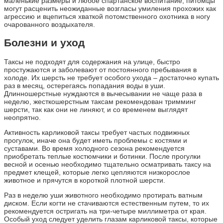
маленькие размеры и любое спартанское воспитание, питомцы
могут расценить неожиданные возгласы умиления прохожих как
агрессию и вцепиться хваткой потомственного охотника в ногу
очарованного воздыхателя.
Болезни и уход
Таксы не подходят для содержания на улице, быстро
простужаются и заболевают от постоянного пребывания в
холоде. Их шерсть не требует особого ухода – достаточно купать
раз в месяц, остерегаясь попадания воды в уши.
Длинношерстные нуждаются в вычесывании не чаще раза в
неделю, жесткошерстным таксам рекомендован тримминг
шерсти, так как они не линяют, и со временем выглядят
неопрятно.
Активность карликовой таксы требует частых подвижных
прогулок, иначе она будет иметь проблемы с костями и
суставами. Во время холодного сезона рекомендуется
приобретать теплые костюмчики и ботинки. После прогулки
весной и осенью необходимо тщательно осматривать таксу на
предмет клещей, которые легко цепляются низкорослое
животное и прячутся в короткой плотной шерсти.
Раз в неделю уши животного необходимо протирать ватным
диском. Если когти не стачиваются естественным путем, то их
рекомендуется остригать на три-четыре миллиметра от края.
Особый уход следует уделить глазам карликовой таксы, которые