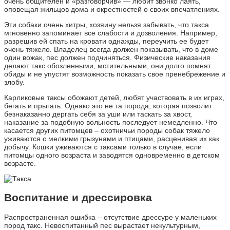
очень общителен и «разговорчив» — любит звонко лаять,
оповещая жильцов дома и окрестностей о своих впечатлениях.
Эти собаки очень хитры, хозяину нельзя забывать, что такса
мгновенно запоминает все слабости и дозволения. Например,
разрешив ей спать на кровати однажды, переучить ее будет
очень тяжело. Владелец всегда должен показывать, что в доме
один вожак, пес должен подчиняться. Физические наказания
делают такс обозленными, мстительными, они долго помнят
обиды и не упустят возможность показать свое пренебрежение и
злобу.
Карликовые таксы обожают детей, любят участвовать в их играх,
бегать и прыгать. Однако это не та порода, которая позволит
безнаказанно дергать себя за уши или таскать за хвост,
наказание за подобную вольность последует немедленно. Что
касается других питомцев – охотничьи породы собак тяжело
уживаются с мелкими грызунами и птицами, расценивая их как
добычу. Кошки уживаются с таксами только в случае, если
питомцы одного возраста и заводятся одновременно в детском
возрасте.
Воспитание и дрессировка
Распространенная ошибка – отсутствие дрессуре у маленьких
пород такс. Невоспитанный пес вырастает некультурным,