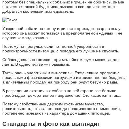
поэтому без специальных собачьих игрушек не обойтись, иначе
в качестве таковой будет использовано все, до чего сможет
добраться маленький исследователь.
У взрослой собаки на смену игривости приходит азарт, в пылу
которого она может погнаться за предполагаемой «дичью», не
слушая команд хозяина.
Поэтому на прогулке, если нет полной уверенности в
подконтрольности питомца, с поводка его лучше не спускать.
Собака довольно громкая, при малейшем шуме может долго
лаять. В одиночестве — подвывать.
Таксы очень энергичны и выносливы. Ежедневные прогулки с
посильными физическими нагрузками им жизненно необходимы,
а длительным походам на природу они будут безумно рады.
В разведении охотничьих собак в нашей стране все больше
преобладает декоративное направление. Это касается и такс.
Поэтому свойственные дерзким охотникам мужество,
решительность, отвага, не находя практического применения,
постепенно исчезают из характера домашних питомцев.
Стандарты и фото как выглядит