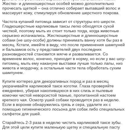
Жестко- и длинношерстных особей можно дополнительно
прочесать щеткой – она отлично собирает выпавший волос и
массирует кожу, стимулируя обновление шерстного покрова.
Частота купаний питомца зависит от структуры его шерсти.
Гладкошерстные карликовые таксы легко обходятся сухой
чисткой, поэтому мыть их стоит только тогда, когда животные
серьезно испачкались. Жесткошерстные и длинношерстные
собаки (не шоу-особи) должны принимать ванну хотя бы раз в
месяц. Кстати, имейте в виду, что после применения шампуней
и бальзамов ость у представителей двух последних
разновидностей становится мягче и разваливается. Со
временем волос, конечно, приходит в норму, но если у вас шоу-
питомец, мыть ему накануне выставки лучше только лапы, низ
живота и мордочку, а остальные части тела обработать сухим
шампунем.
Купите когтерез для декоративных пород и раз в месяц
укорачивайте карликовой таксе коготки. Глаза проверяйте
ежедневно, убирая накопившуюся в них слизь и пылевые
комочки чистой неворсистой тканью, пропитанной настоем
крепкого чая. Осмотр ушей собаки проводится раз в неделю.
Если в воронке обнаружились грязь и сера, удалите их с
помощью гигиенического лосьона для собак либо специальных
салфеток для ушей.
Старайтесь 2-3 раза в неделю чистить карликовой таксе зубы.
Для этой цели купите маленькую щетку и специальную пасту