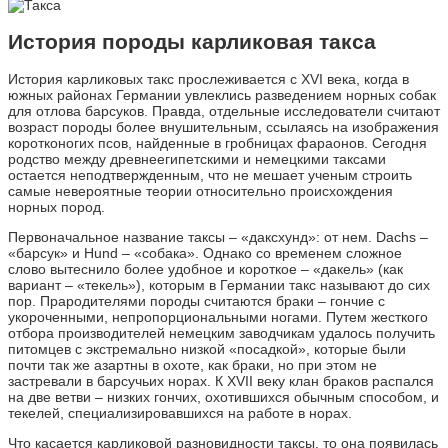
История породы карликовая такса
История карликовых такс прослеживается с XVI века, когда в
южных районах Германии увлеклись разведением норных собак
для отлова барсуков. Правда, отдельные исследователи считают
возраст породы более внушительным, ссылаясь на изображения
коротконогих псов, найденные в гробницах фараонов. Сегодня
родство между древнеегипетскими и немецкими таксами
остается неподтвержденным, что не мешает ученым строить
самые невероятные теории относительно происхождения
норных пород.
Первоначальное название таксы – «даксхунд»: от нем. Dachs –
«барсук» и Hund – «собака». Однако со временем сложное
слово вытеснило более удобное и короткое – «дакель» (как
вариант – «текель»), которым в Германии такс называют до сих
пор. Прародителями породы считаются браки – гончие с
укороченными, непропорциональными ногами. Путем жесткого
отбора производителей немецким заводчикам удалось получить
питомцев с экстремально низкой «посадкой», которые были
почти так же азартны в охоте, как браки, но при этом не
застревали в барсучьих норах. К XVII веку клан браков распался
на две ветви – низких гончих, охотившихся обычным способом, и
текелей, специализировавшихся на работе в норах.
Что касается карликовой разновидности таксы, то она появилась