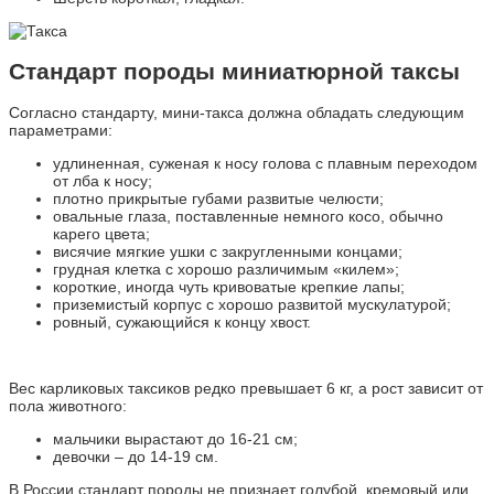
Стандарт породы миниатюрной таксы
Согласно стандарту, мини-такса должна обладать следующим
параметрами:
удлиненная, суженая к носу голова с плавным переходом
от лба к носу;
плотно прикрытые губами развитые челюсти;
овальные глаза, поставленные немного косо, обычно
карего цвета;
висячие мягкие ушки с закругленными концами;
грудная клетка с хорошо различимым «килем»;
короткие, иногда чуть кривоватые крепкие лапы;
приземистый корпус с хорошо развитой мускулатурой;
ровный, сужающийся к концу хвост.
Вес карликовых таксиков редко превышает 6 кг, а рост зависит от
пола животного:
мальчики вырастают до 16-21 см;
девочки – до 14-19 см.
В России стандарт породы не признает голубой, кремовый или