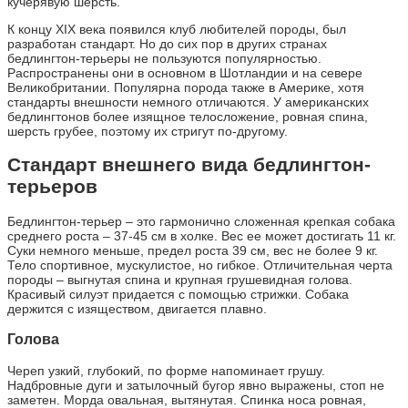
кучерявую шерсть.
К концу XIX века появился клуб любителей породы, был
разработан стандарт. Но до сих пор в других странах
бедлингтон-терьеры не пользуются популярностью.
Распространены они в основном в Шотландии и на севере
Великобритании. Популярна порода также в Америке, хотя
стандарты внешности немного отличаются. У американских
бедлингтонов более изящное телосложение, ровная спина,
шерсть грубее, поэтому их стригут по-другому.
Стандарт внешнего вида бедлингтон-
терьеров
Бедлингтон-терьер – это гармонично сложенная крепкая собака
среднего роста – 37-45 см в холке. Вес ее может достигать 11 кг.
Суки немного меньше, предел роста 39 см, вес не более 9 кг.
Тело спортивное, мускулистое, но гибкое. Отличительная черта
породы – выгнутая спина и крупная грушевидная голова.
Красивый силуэт придается с помощью стрижки. Собака
держится с изяществом, двигается плавно.
Голова
Череп узкий, глубокий, по форме напоминает грушу.
Надбровные дуги и затылочный бугор явно выражены, стоп не
заметен. Морда овальная, вытянутая. Спинка носа ровная,