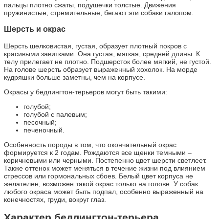
пальцы плотно сжаты, подушечки толстые. Движения
пружинистые, стремительные, бегают эти собаки галопом.
Шерсть и окрас
Шерсть шелковистая, густая, образует плотный покров с
красивыми завитками. Она густая, мягкая, средней длины. К
телу прилегает не плотно. Подшерсток более мягкий, не густой.
На голове шерсть образует выраженный хохолок. На морде
кудряшки больше заметны, чем на корпусе.
Окрасы у бедлингтон-терьеров могут быть такими:
голубой;
голубой с палевым;
песочный;
печеночный.
Особенность породы в том, что окончательный окрас
формируется к 2 годам. Рождаются все щенки темными –
коричневыми или черными. Постепенно цвет шерсти светлеет.
Также оттенок может меняться в течение жизни под влиянием
стрессов или гормональных сбоев. Белый цвет корпуса не
желателен, возможен такой окрас только на голове. У собак
любого окраса может быть подпал, особенно выраженный на
конечностях, груди, вокруг глаз.
Характер бедлингтон-терьера