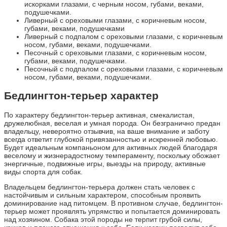
искорками глазами, с черным носом, губами, веками,
подушечками.
Ливерный с ореховыми глазами, с коричневым носом,
губами, веками, подушечками
Ливерный с подпалом с ореховыми глазами, с коричневым
носом, губами, веками, подушечками.
Песочный с ореховыми глазами, с коричневым носом,
губами, веками, подушечками.
Песочный с подпалом с ореховыми глазами, с коричневым
носом, губами, веками, подушечками.
Бедлингтон-терьер характер
По характеру бедлингтон-терьер активная, смекалистая,
дружелюбная, веселая и умная порода. Он безгранично предан
владельцу, невероятно отзывчив, на ваше внимание и заботу
всегда ответит глубокой привязанностью и искренней любовью.
Будет идеальным компаньоном для активных людей благодаря
веселому и жизнерадостному темпераменту, поскольку обожает
энергичные, подвижные игры, выезды на природу, активные
виды спорта для собак.
Владельцем бедлингтон-терьера должен стать человек с
настойчивым и сильным характером, способным проявить
доминирование над питомцем. В противном случае, бедлингтон-
терьер может проявлять упрямство и попытается доминировать
над хозяином. Собака этой породы не терпит грубой силы,