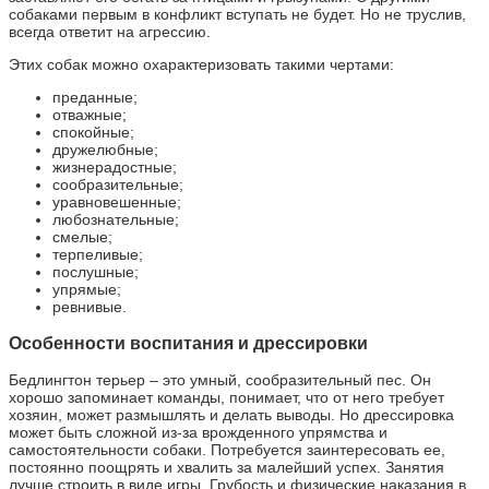
собаками первым в конфликт вступать не будет. Но не труслив,
всегда ответит на агрессию.
Этих собак можно охарактеризовать такими чертами:
преданные;
отважные;
спокойные;
дружелюбные;
жизнерадостные;
сообразительные;
уравновешенные;
любознательные;
смелые;
терпеливые;
послушные;
упрямые;
ревнивые.
Особенности воспитания и дрессировки
Бедлингтон терьер – это умный, сообразительный пес. Он
хорошо запоминает команды, понимает, что от него требует
хозяин, может размышлять и делать выводы. Но дрессировка
может быть сложной из-за врожденного упрямства и
самостоятельности собаки. Потребуется заинтересовать ее,
постоянно поощрять и хвалить за малейший успех. Занятия
лучше строить в виде игры. Грубость и физические наказания в