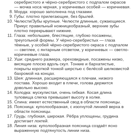
серебристого и чёрно-серебристого с подпалом окрасов
— мочка носа черная, у коричневых особей — коричневая.
Морда: хорошо заполнена под глазами.
Губы: плотно прилегающие, без брылей.
Челюсти/Зубы крупные. Челюсти длинные, сужающиеся.
Прикус правильный ножницеобразный, верхние зубы
плотно перекрывают нижние.
Глаза: небольшие, блестящие, глубоко посажены,
треугольной формы. У чёрно-серебристых — глаза
тёмные, у особей чёрно-серебристого окраса с подпалом
— светлее, с янтарным отсветом, у коричневых — светло-
коричневые глаза.
Уши: среднего размера, ореховидные, посажены низко,
висящие плоско вдоль скул. Тонкие и бархатистые,
покрыты короткой тонкой шерстью с белёсой шелковистой
бахромой на концах.
Шея: длинная, расширяющаяся к плечам, низкого
постава. Хорошо входит в плечи, голова держится
довольно высоко.
Колодка: мускулистая, очень гибкая. Косая длина
туловища слегка превышает высоту в холке.
Спина: имеет естественный свод в области поясницы.
Поясница: куполообразная, с изогнутой линией верха в
области поясницы.
Грудь: глубокая, широкая. Рёбра уплощены, грудина
достигает локтей.
Линия низа: куполообразная поясница создаёт ясно
выраженную подтянутость линии низа.