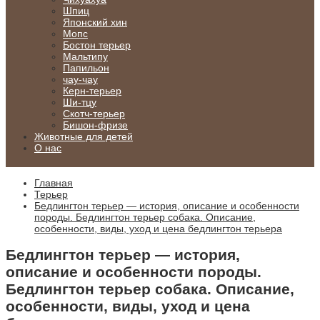
Шпиц
Японский хин
Мопс
Бостон терьер
Мальтипу
Папильон
чау-чау
Керн-терьер
Ши-тцу
Скотч-терьер
Бишон-фризе
Животные для детей
О нас
Главная
Терьер
Бедлингтон терьер — история, описание и особенности
породы. Бедлингтон терьер собака. Описание,
особенности, виды, уход и цена бедлингтон терьера
Бедлингтон терьер — история,
описание и особенности породы.
Бедлингтон терьер собака. Описание,
особенности, виды, уход и цена