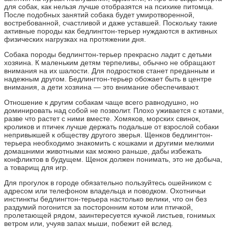
для собак, как нельзя лучше отобразятся на психике питомца.
После подобных занятий собака будет умиротворенной,
востребованной, счастливой и даже уставшей. Поскольку такие
активные породы как бедлингтон-терьер нуждаются в активных
физических нагрузках на протяжении дня.
Собака породы бедлингтон-терьер прекрасно ладит с детьми
хозяина. К маленьким детям терпеливы, обычно не обращают
внимания на их шалости. Для подростков станет преданным и
надежным другом. Бедлингтон-терьер обожает быть в центре
внимания, а дети хозяина — это внимание обеспечивают.
Отношение к другим собакам чаще всего равнодушно, но
доминировать над собой не позволит. Плохо уживается с котами,
разве что растет с ними вместе. Хомяков, морских свинок,
кроликов и птичек лучше держать подальше от взрослой собаки
непривыкшей к обществу другого зверья. Щенков бедлингтон-
терьера необходимо знакомить с кошками и другими мелкими
домашними животными как можно раньше, дабы избежать
конфликтов в будущем. Щенок должен понимать, это не добыча,
а товарищ для игр.
Для прогулок в городе обязательно пользуйтесь ошейником с
адресом или телефоном владельца и поводком. Охотничьи
инстинкты бедлингтон-терьера настолько велики, что он без
раздумий погонится за посторонним котом или птичкой,
пролетающей рядом, заинтересуется кучкой листьев, гонимых
ветром или, учуяв запах мыши, побежит ей вслед.