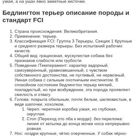
узкая, а на ушах явно заметные кисточки.
Бедлингтон терьер описание породы и
стандарт FCI
Страна происхождения: Великобритания.
Применение: терьер.
Классификация FCI: Группа 3 Терьеры. Секция 1 Крупные
и среднего размера терьеры. Без испытаний рабочих
качеств.
Общий вид: грациозная, мускулистая собака без
признаков слабости или грубости.
Поведение /Темперамент: характер задорный,
самоуверенный, уравновешенный, с чувством
собственного достоинства, не пугливый, не нервозный.
Умная собака с сильным охотничьим инстинктом. В
спокойном состоянии бедлингтон терьер мягкий,
покладистый, но при возбуждении, эта порода проявляет
смелость и отвагу.
Голова: покрыта обильным, почти белым, шелковистым, в
виде шапочки, хохолком.
Череп: черепная коробка узкая, но глубокая,
округлая.
Стоп (Переход ото лба к морде): без перелома:
линия от затылка до конца мочки носа непрерывно
ровная.
Нос: ноздри крупные, чётко очерченные. У собак чёрно-