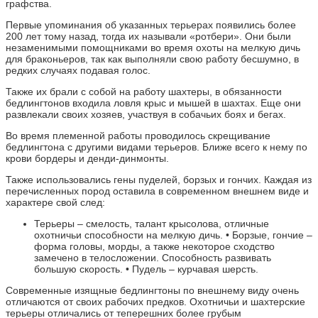
графства.
Первые упоминания об указанных терьерах появились более
200 лет тому назад, тогда их называли «ротбери». Они были
незаменимыми помощниками во время охоты на мелкую дичь
для браконьеров, так как выполняли свою работу бесшумно, в
редких случаях подавая голос.
Также их брали с собой на работу шахтеры, в обязанности
бедлингтонов входила ловля крыс и мышей в шахтах. Еще они
развлекали своих хозяев, участвуя в собачьих боях и бегах.
Во время племенной работы проводилось скрещивание
бедлингтона с другими видами терьеров. Ближе всего к нему по
крови бордеры и денди-динмонты.
Также использовались гены пуделей, борзых и гончих. Каждая из
перечисленных пород оставила в современном внешнем виде и
характере свой след:
Терьеры – смелость, талант крысолова, отличные
охотничьи способности на мелкую дичь. • Борзые, гончие –
форма головы, морды, а также некоторое сходство
замечено в телосложении. Способность развивать
большую скорость. • Пудель – курчавая шерсть.
Современные изящные бедлингтоны по внешнему виду очень
отличаются от своих рабочих предков. Охотничьи и шахтерские
терьеры отличались от теперешних более грубым