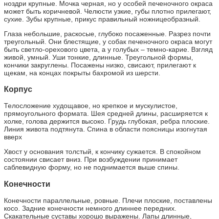
ноздри крупные. Мочка черная, но у особей печеночного окраса
может быть коричневой. Челюсти узкие, губы плотно прилегают,
сухие. Зубы крупные, прикус правильный ножницеобразный.
Глаза небольшие, раскосые, глубоко посаженные. Разрез почти
треугольный. Они блестящие, у собак печеночного окраса могут
быть светло-орехового цвета, а у голубых – темно-карие. Взгляд
живой, умный. Уши тонкие, длинные. Треугольной формы,
кончики закруглены. Посажены низко, свисают, прилегают к
щекам, на концах покрыты бахромой из шерсти.
Корпус
Телосложение худощавое, но крепкое и мускулистое,
прямоугольного формата. Шея средней длины, расширяется к
холке, голова держится высоко. Грудь глубокая, ребра плоские.
Линия живота подтянута. Спина в области поясницы изогнутая
вверх
Хвост у основания толстый, к кончику сужается. В спокойном
состоянии свисает вниз. При возбуждении принимает
саблевидную форму, но не поднимается выше спины.
Конечности
Конечности параллельные, ровные. Плечи плоские, поставлены
косо. Задние конечности немного длиннее передних.
Скакательные суставы хорошо выражены. Лапы длинные,