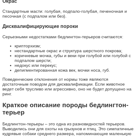
Окрас
Стандартные масти: голубая, подпало-голубая, печеночная и
песочная (с подпалом или без).
Дисквалифицирующие пороки
Серьезными недостатками бедлингтон-терьеров считаются:
крипторхизм;
нестандартные окрас и структура шерстного покрова;
коричневые мочка, губы и веки при голубой или голубой с
подпалом шерсти;
недокус или перекус;
депигментированная кожа век, мочки носа, губ.
Поведенческие отклонения от нормы тоже являются
достаточным поводом для дисквалификации. Если животное
ведет себя трусливо или агрессивно, оно не будет допущено на
ринг.
Краткое описание породы бедлингтон-
терьер
Бедлингтон-терьеры – это одна из разновидностей терьеров.
Выводились они для охоты на грызунов и птиц. Это симпатичные
кудрявые собаки среднего размера, напоминающие маленькую