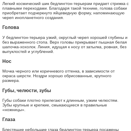
Легкий космический шик бедлингтон-терьерам придает стрижка с
плавными переходами. Благодаря такой технике, голова собаки
приобретает подчеркнуто яйцевидную форму, напоминающую
череп инопланетного создания.
Голова
У бедлингтон-терьера узкий, округлый череп хорошей глубины и
без выраженного стопа. Верх головы прикрывает пышная белая
шапочка-хохолок. Линия, идущая к носу от затылка, ровная, без
выпуклостей и углублений.
Нос
Мочка черного или коричневого оттенка, в зависимости от
окраса шерсти. Ноздри хорошо обрисованные, крупного
размера.
Губы, челюсти, зубы
Губы собаки плотно прилегают к длинным, узким челюстям.
Зубы крупные и крепкие, смыкающиеся в правильные
«ножницы».
Глаза
Блестящие небольшие глаза бедлингтон-терьера посажены