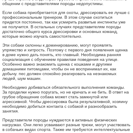
общении с представителями породы недопустимы.
Если собака приобретается для охоты, дрессировать ее лучше с
профессиональным тренером. В этом случае охотиться
придется постоянно, так как усмирить развитые инстинкты уже
не получится. В остальных случаях представителям породы
достаточно общего курса дрессировки и основных команд,
которые можно изучать самостоятельно.
Эти собаки склонны к доминированию, могут проявлять
упрямство и хитрость. Поэтому с первого дня появления щенка
в доме нужно дать понять, кто главный. Необходима ранняя
социализация с обучением правилам поведения на улице.
Особенно важно знакомить щенка с кошками и другими
домашними питомцами, чтобы он не воспринимал их, как
добычу. пес должен спокойно реагировать на незнакомых
людей, шум машин.
Необходимо добиваться обязательного выполнения команды.
За проделки нужно поругать, но не кричать и не бить. В ответ на
грубое обращение собака может стать замкнутой или
агрессивной. Чтобы дрессировка была результативной, хозяину
необходимо добиться контакта с собакой и разнообразить
занятия.
Представители породы нуждаются в активных физических
нагрузках. Они легко усваивают разные трюки, могут участвовать
в собачьих видах спорта. Также им требуются интеллектуальные