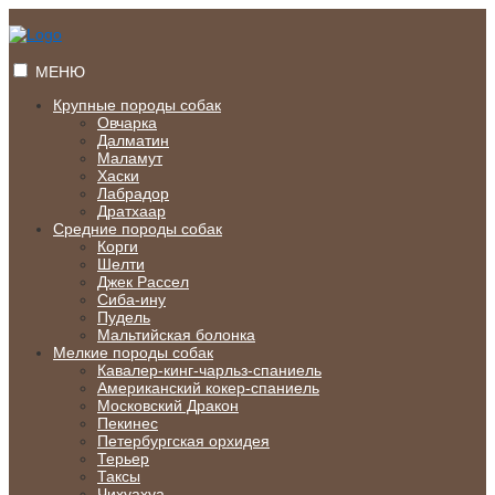
Перейти
к
содержимому
МЕНЮ
Крупные породы собак
Овчарка
Далматин
Маламут
Хаски
Лабрадор
Дратхаар
Средние породы собак
Корги
Шелти
Джек Рассел
Сиба-ину
Пудель
Мальтийская болонка
Мелкие породы собак
Кавалер-кинг-чарльз-спаниель
Американский кокер-спаниель
Московский Дракон
Пекинес
Петербургская орхидея
Терьер
Таксы
Чихуахуа