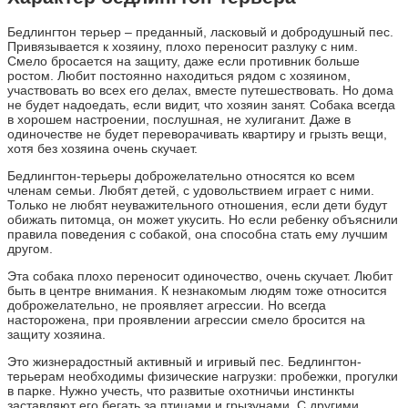
Бедлингтон терьер – преданный, ласковый и добродушный пес.
Привязывается к хозяину, плохо переносит разлуку с ним.
Смело бросается на защиту, даже если противник больше
ростом. Любит постоянно находиться рядом с хозяином,
участвовать во всех его делах, вместе путешествовать. Но дома
не будет надоедать, если видит, что хозяин занят. Собака всегда
в хорошем настроении, послушная, не хулиганит. Даже в
одиночестве не будет переворачивать квартиру и грызть вещи,
хотя без хозяина очень скучает.
Бедлингтон-терьеры доброжелательно относятся ко всем
членам семьи. Любят детей, с удовольствием играет с ними.
Только не любят неуважительного отношения, если дети будут
обижать питомца, он может укусить. Но если ребенку объяснили
правила поведения с собакой, она способна стать ему лучшим
другом.
Эта собака плохо переносит одиночество, очень скучает. Любит
быть в центре внимания. К незнакомым людям тоже относится
доброжелательно, не проявляет агрессии. Но всегда
насторожена, при проявлении агрессии смело бросится на
защиту хозяина.
Это жизнерадостный активный и игривый пес. Бедлингтон-
терьерам необходимы физические нагрузки: пробежки, прогулки
в парке. Нужно учесть, что развитые охотничьи инстинкты
заставляют его бегать за птицами и грызунами. С другими