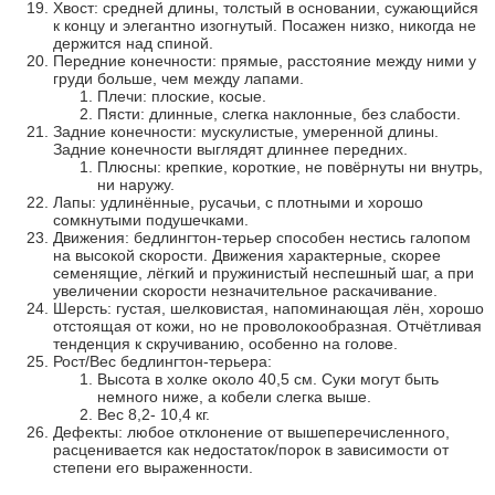
Хвост: средней длины, толстый в основании, сужающийся
к концу и элегантно изогнутый. Посажен низко, никогда не
держится над спиной.
Передние конечности: прямые, расстояние между ними у
груди больше, чем между лапами.
Плечи: плоские, косые.
Пясти: длинные, слегка наклонные, без слабости.
Задние конечности: мускулистые, умеренной длины.
Задние конечности выглядят длиннее передних.
Плюсны: крепкие, короткие, не повёрнуты ни внутрь,
ни наружу.
Лапы: удлинённые, русачьи, с плотными и хорошо
сомкнутыми подушечками.
Движения: бедлингтон-терьер способен нестись галопом
на высокой скорости. Движения характерные, скорее
семенящие, лёгкий и пружинистый неспешный шаг, а при
увеличении скорости незначительное раскачивание.
Шерсть: густая, шелковистая, напоминающая лён, хорошо
отстоящая от кожи, но не проволокообразная. Отчётливая
тенденция к скручиванию, особенно на голове.
Рост/Вес бедлингтон-терьера:
Высота в холке около 40,5 см. Суки могут быть
немного ниже, а кобели слегка выше.
Вес 8,2- 10,4 кг.
Дефекты: любое отклонение от вышеперечисленного,
расценивается как недостаток/порок в зависимости от
степени его выраженности.