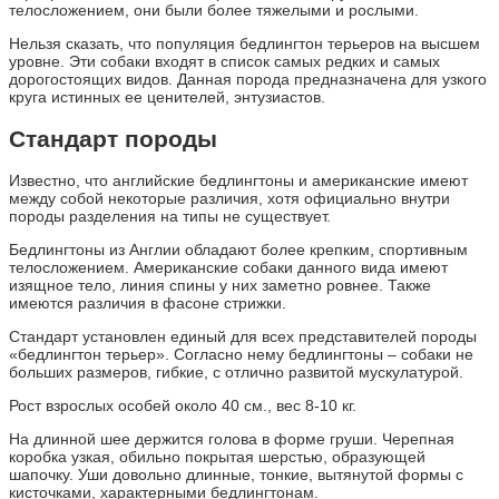
телосложением, они были более тяжелыми и рослыми.
Нельзя сказать, что популяция бедлингтон терьеров на высшем
уровне. Эти собаки входят в список самых редких и самых
дорогостоящих видов. Данная порода предназначена для узкого
круга истинных ее ценителей, энтузиастов.
Стандарт породы
Известно, что английские бедлингтоны и американские имеют
между собой некоторые различия, хотя официально внутри
породы разделения на типы не существует.
Бедлингтоны из Англии обладают более крепким, спортивным
телосложением. Американские собаки данного вида имеют
изящное тело, линия спины у них заметно ровнее. Также
имеются различия в фасоне стрижки.
Стандарт установлен единый для всех представителей породы
«бедлингтон терьер». Согласно нему бедлингтоны – собаки не
больших размеров, гибкие, с отлично развитой мускулатурой.
Рост взрослых особей около 40 см., вес 8-10 кг.
На длинной шее держится голова в форме груши. Черепная
коробка узкая, обильно покрытая шерстью, образующей
шапочку. Уши довольно длинные, тонкие, вытянутой формы с
кисточками, характерными бедлингтонам.