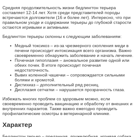
Средняя продолжительность жизни бедлингтон терьера
составляет 12-14 лет. Хотя среди представителей породы
встречаются долгожители (16 и более лет). Интересно, что при
правильном уходе и содержании терьеры до глубокой старости
остаются игривыми и активными.
Бедлингтон терьеры склонны к следующим заболеваниям:
Медный токсикоз – из-за чрезмерного скопления меди в
печени происходит интоксикация всего организма. Важно
своевременно обнаружить заболевание и начать лечение.
Почечная гипоплазия – аномальное развитие одной или
обеих почек. В итоге происходит почечная
недостаточность.
Вывих коленной чашечки – сопровождается сильными
болями и хромотой.
Дистихиаз – дополнительный ряд ресниц.
Дисплазия сетчатки – нарушается прозрачность глаза.
Избежать многих проблем со здоровьем можно, если
своевременно проводить вакцинацию и обработку от внешних и
внутренних паразитов. Также важно ежегодно проводить
профилактические осмотры в ветеринарной клинике.
Характер
Бедлингтон терьер – преданная, дружелюбная, игривая собака.