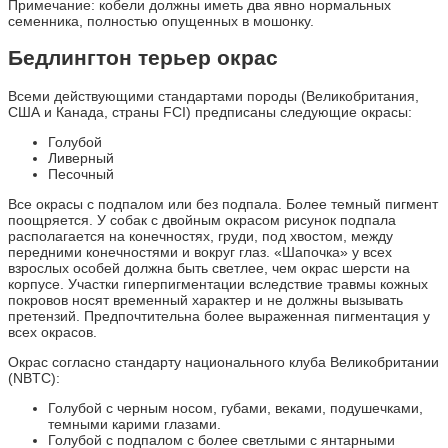
Примечание: кобели должны иметь два явно нормальных
семенника, полностью опущенных в мошонку.
Бедлингтон терьер окрас
Всеми действующими стандартами породы (Великобритания,
США и Канада, страны FCI) предписаны следующие окрасы:
Голубой
Ливерный
Песочный
Все окрасы с подпалом или без подпала. Более темный пигмент
поощряется. У собак с двойным окрасом рисунок подпала
располагается на конечностях, груди, под хвостом, между
передними конечностями и вокруг глаз. «Шапочка» у всех
взрослых особей должна быть светлее, чем окрас шерсти на
корпусе. Участки гиперпигментации вследствие травмы кожных
покровов носят временный характер и не должны вызывать
претензий. Предпочтительна более выраженная пигментация у
всех окрасов.
Окрас согласно стандарту национального клуба Великобритании
(NBTC):
Голубой с черным носом, губами, веками, подушечками,
темными карими глазами.
Голубой с подпалом с более светлыми с янтарными