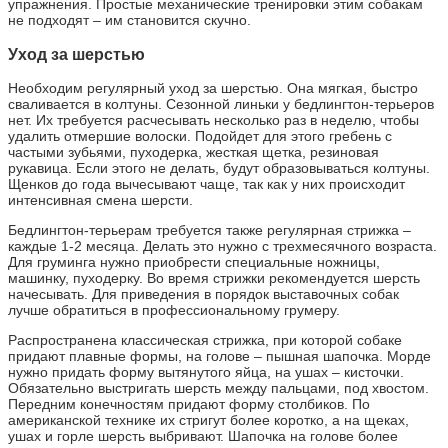
упражнения. Простые механические тренировки этим собакам
не подходят – им становится скучно.
Уход за шерстью
Необходим регулярный уход за шерстью. Она мягкая, быстро
сваливается в колтуны. Сезонной линьки у бедлингтон-терьеров
нет. Их требуется расчесывать несколько раз в неделю, чтобы
удалить отмершие волоски. Подойдет для этого гребень с
частыми зубьями, пуходерка, жесткая щетка, резиновая
рукавица. Если этого не делать, будут образовываться колтуны.
Щенков до года вычесывают чаще, так как у них происходит
интенсивная смена шерсти.
Бедлингтон-терьерам требуется также регулярная стрижка –
каждые 1-2 месяца. Делать это нужно с трехмесячного возраста.
Для груминга нужно приобрести специальные ножницы,
машинку, пуходерку. Во время стрижки рекомендуется шерсть
начесывать. Для приведения в порядок выставочных собак
лучше обратиться в профессиональному грумеру.
Распространена классическая стрижка, при которой собаке
придают плавные формы, на голове – пышная шапочка. Морде
нужно придать форму вытянутого яйца, на ушах – кисточки.
Обязательно выстригать шерсть между пальцами, под хвостом.
Передним конечностям придают форму столбиков. По
американской технике их стригут более коротко, а на щеках,
ушах и горле шерсть выбривают. Шапочка на голове более