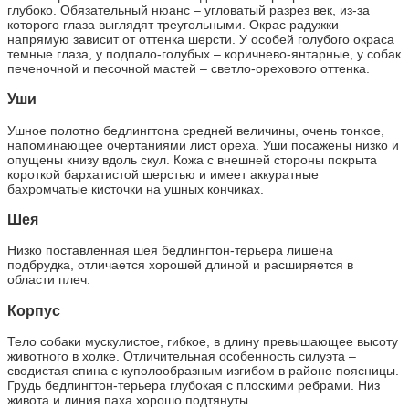
глубоко. Обязательный нюанс – угловатый разрез век, из-за
которого глаза выглядят треугольными. Окрас радужки
напрямую зависит от оттенка шерсти. У особей голубого окраса
темные глаза, у подпало-голубых – коричнево-янтарные, у собак
печеночной и песочной мастей – светло-орехового оттенка.
Уши
Ушное полотно бедлингтона средней величины, очень тонкое,
напоминающее очертаниями лист ореха. Уши посажены низко и
опущены книзу вдоль скул. Кожа с внешней стороны покрыта
короткой бархатистой шерстью и имеет аккуратные
бахромчатые кисточки на ушных кончиках.
Шея
Низко поставленная шея бедлингтон-терьера лишена
подбрудка, отличается хорошей длиной и расширяется в
области плеч.
Корпус
Тело собаки мускулистое, гибкое, в длину превышающее высоту
животного в холке. Отличительная особенность силуэта –
сводистая спина с куполообразным изгибом в районе поясницы.
Грудь бедлингтон-терьера глубокая с плоскими ребрами. Низ
живота и линия паха хорошо подтянуты.