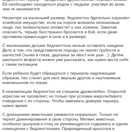
Ей необходимо находиться рядом с людьми, участвуя во всем,
чем те занимаются.
Несмотря на маленький размер, бедлингтон бдительно охраняет
хозяйское имущество, если на пороге возникли незнакомые
люди, пес моментально оповестит о них хозяина. Заметив
опасность, терьер бесстрашно бросается в бой, если даже
противник превосходит в силе и в размере.
С маленькими детьми бедлингтона нельзя оставлять наедине.
Дело в том, что представители породы не терпят грубости и
шалостей (тычки в глаза, дерганье за хвост или уши…). Детям
школьного возраста можно уже рассказать, как нужно вести себя
с таким питомцем.
Если ребенок будет обращаться с терьером надлежащим
образом, пес станет для него верным другом и неутомимым
компаньоном по играм.
К незнакомцам бедлингтон не слишком дружелюбен. Открытой
агрессии не проявляет, но только при условии миролюбивого
поведения с их стороны. Чтобы завоевать доверие терьера,
нужно время.
С домашними животными уживается нормально. Только не
терпит доминирования в свою сторону. Мелких животных,
особенно грызунов и птиц не рекомендуется содержать в одном
помещении с бедлингтонами. Прирожденный крысолов и