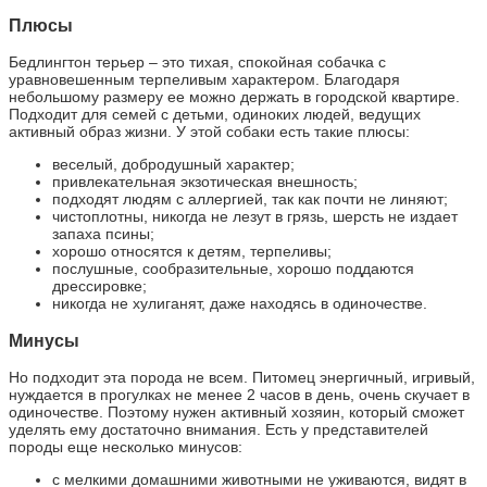
Плюсы
Бедлингтон терьер – это тихая, спокойная собачка с
уравновешенным терпеливым характером. Благодаря
небольшому размеру ее можно держать в городской квартире.
Подходит для семей с детьми, одиноких людей, ведущих
активный образ жизни. У этой собаки есть такие плюсы:
веселый, добродушный характер;
привлекательная экзотическая внешность;
подходят людям с аллергией, так как почти не линяют;
чистоплотны, никогда не лезут в грязь, шерсть не издает
запаха псины;
хорошо относятся к детям, терпеливы;
послушные, сообразительные, хорошо поддаются
дрессировке;
никогда не хулиганят, даже находясь в одиночестве.
Минусы
Но подходит эта порода не всем. Питомец энергичный, игривый,
нуждается в прогулках не менее 2 часов в день, очень скучает в
одиночестве. Поэтому нужен активный хозяин, который сможет
уделять ему достаточно внимания. Есть у представителей
породы еще несколько минусов:
с мелкими домашними животными не уживаются, видят в