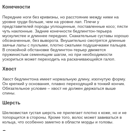
Конечности
Передние ноги без кривизны, но расстояние между ними на
уровне груди больше, чем на уровне лап. Плечи у
представителей породы уплощенные, поставленные косо; пясти
чуть наклонные. Задние конечности бедлингтон-терьера
мускулистее и длиннее передних. Скакательные суставы хорошо
обозначенные, без выворота. Внушительно смотрятся длинные
заячьи лапы с пухлыми, плотно сжатыми подушечками пальцев.
В спокойной обстановке бедлингтон-терьер движется
пружинистым семенящим шагом, но при необходимости
ускориться может переходить на раскачивающийся галоп.
Хвост
Хвост бедлингтона имеет нормальную длину, изогнутую форму.
Он крепкий у основания, плавно переходящий в тонкий кончик.
Обязательное условие – хвост не должен держаться выше
спины.
Шерсть
Шелковистая густая шерсть не прилегает плотно к коже, но и не
топорщится в стороны. Кроме того, волос может завиваться в
кольца, что особенно заметно в области морды и головы.