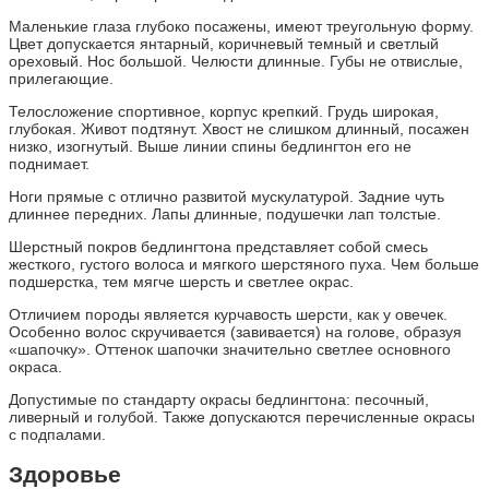
Маленькие глаза глубоко посажены, имеют треугольную форму.
Цвет допускается янтарный, коричневый темный и светлый
ореховый. Нос большой. Челюсти длинные. Губы не отвислые,
прилегающие.
Телосложение спортивное, корпус крепкий. Грудь широкая,
глубокая. Живот подтянут. Хвост не слишком длинный, посажен
низко, изогнутый. Выше линии спины бедлингтон его не
поднимает.
Ноги прямые с отлично развитой мускулатурой. Задние чуть
длиннее передних. Лапы длинные, подушечки лап толстые.
Шерстный покров бедлингтона представляет собой смесь
жесткого, густого волоса и мягкого шерстяного пуха. Чем больше
подшерстка, тем мягче шерсть и светлее окрас.
Отличием породы является курчавость шерсти, как у овечек.
Особенно волос скручивается (завивается) на голове, образуя
«шапочку». Оттенок шапочки значительно светлее основного
окраса.
Допустимые по стандарту окрасы бедлингтона: песочный,
ливерный и голубой. Также допускаются перечисленные окрасы
с подпалами.
Здоровье