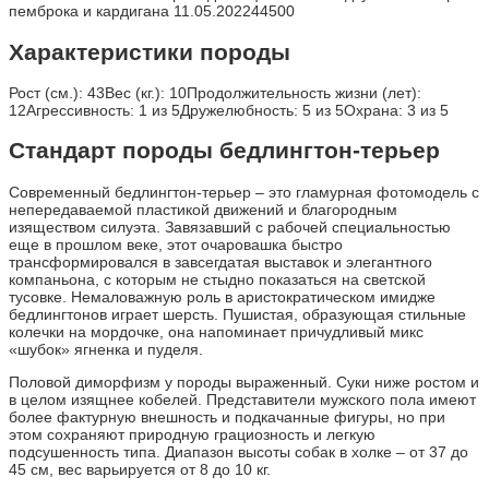
пемброка и кардигана 11.05.202244500
Характеристики породы
Рост (см.): 43Вес (кг.): 10Продолжительность жизни (лет):
12Агрессивность: 1 из 5Дружелюбность: 5 из 5Охрана: 3 из 5
Стандарт породы бедлингтон-терьер
Современный бедлингтон-терьер – это гламурная фотомодель с
непередаваемой пластикой движений и благородным
изяществом силуэта. Завязавший с рабочей специальностью
еще в прошлом веке, этот очаровашка быстро
трансформировался в завсегдатая выставок и элегантного
компаньона, с которым не стыдно показаться на светской
тусовке. Немаловажную роль в аристократическом имидже
бедлингтонов играет шерсть. Пушистая, образующая стильные
колечки на мордочке, она напоминает причудливый микс
«шубок» ягненка и пуделя.
Половой диморфизм у породы выраженный. Суки ниже ростом и
в целом изящнее кобелей. Представители мужского пола имеют
более фактурную внешность и подкачанные фигуры, но при
этом сохраняют природную грациозность и легкую
подсушенность типа. Диапазон высоты собак в холке – от 37 до
45 см, вес варьируется от 8 до 10 кг.