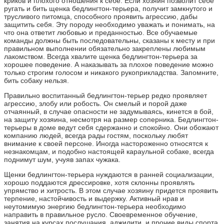
криков и плохого отношения к себе. Если хозяин позволит себе
ругать и бить щенка бедлингтон-терьера, получит замкнутого и
трусливого питомца, способного проявить агрессию, дабы
защитить себя. Эту породу необходимо уважать и понимать, на
что она ответит любовью и преданностью. Все обучаемые
команды должны быть последовательны, сказаны к месту и при
правильном выполнении обязательно закреплены любимым
лакомством. Всегда хвалите щенка бедлингтон-терьера за
хорошее поведение. А наказывать за плохое поведение можно
только строгим голосом и никакого рукоприкладства. Запомните,
бить собаку нельзя.
Правильно воспитанный бедлингтон-терьер редко проявляет
агрессию, злобу или робость. Он смелый и порой даже
отчаянный, в случае опасности не задумываясь, кинется в бой,
на защиту хозяина, несмотря на размер соперника. Бедлингтон-
терьеры в доме ведут себя сдержанно и спокойно. Они обожают
компанию людей, всегда рады гостям, поскольку любят
внимание к своей персоне. Иногда настороженно относятся к
незнакомцам, и подобно настоящей караульной собаке, всегда
поднимут шум, учуяв запах чужака.
Щенки бедлингтон-терьера нуждаются в ранней социализации,
хорошо поддаются дрессировке, хотя склонны проявлять
упрямство и хитрость. В этом случае хозяину придется проявить
терпение, настойчивость и выдержку. Активный нрав и
неутомимую энергию бедлингтон-терьера необходимо
направить в правильное русло. Своевременное обучение,
занятия на курсах послушания, аджилити, и прочие виды спорта