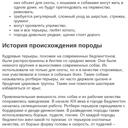
них объект для охоты, с кошками и собаками могут жить в
одном доме, но будут претендовать на первенство,
ревновать;
требуется регулярный, сложный уход за шерстью, стрижка,
груминг;
могут проявлять упрямство;
как и все терьеры, любят копать;
порода довольно редкая, щенки стоят дорого.
История происхождения породы
Кудрявые терьеры, похожие на современных бедлингтонов,
были распространены в Англии со средних веков. Они были
немного крупнее и выносливее современных собак. Их
использовали не только для охоты, но и в качестве сторожевых,
они участвовали в гонках и собачьих боях. Такие собаки
назывались ротбери-терьеры, их часто держали цыгане и
бродячие цирковые труппы. Также они помогали шахтерам
избавляться от крыс.
Привлекательная внешность этих собак и их рабочие качества
понравились заводчикам. В начале XIX века в городе Бедлингтон
началась селекционная работа. Ротбери-терьеров скрещивали с
бордерами и денди-динмонтами. В разведении породы также
использовались борзые, пуделя, гончие. От каждой породы
бедлингтон взял какой-то признак: от терьеров охотничьи
качества, от борзых форму головы и скорость, от пуделей –