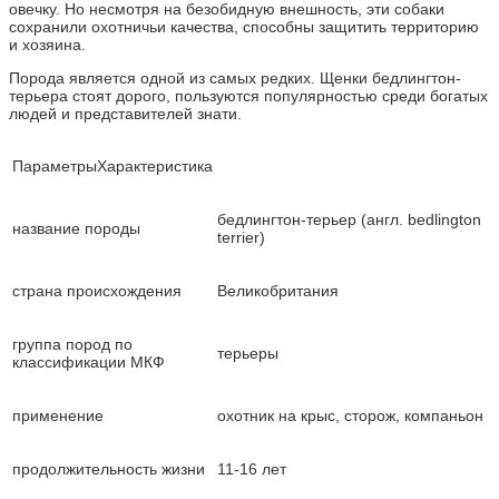
овечку. Но несмотря на безобидную внешность, эти собаки
сохранили охотничьи качества, способны защитить территорию
и хозяина.
Порода является одной из самых редких. Щенки бедлингтон-
терьера стоят дорого, пользуются популярностью среди богатых
людей и представителей знати.
ПараметрыХарактеристика
бедлингтон-терьер (англ. bedlington
название породы
terrier)
страна происхождения
Великобритания
группа пород по
терьеры
классификации МКФ
применение
охотник на крыс, сторож, компаньон
продолжительность жизни
11-16 лет