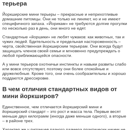
терьера
Йоркширские мини терьеры – прекрасные и неприхотливые
домашние питомцы. Они не только не линяют, но и не имеют
специфичного запаха. «Йорикам» не требуются долгие прогулки
по несколько раз в день, они много не едят.
Стандартные «йоршики» не любят чужаков: как животных, так и
чужих людей. Бдительность и предельная настороженность –
черта, свойственная йоркширским терьерам. Они всегда будут
защищать членов своей семьи и мгновенно предупреждать о
любой приближающейся опасности.
А у мини терьеров охотничьи инстинкты и навыки развиты слабо
или вовсе отсутствуют, поэтому они более спокойные и
дружелюбные. Кроме того, они очень сообразительны и хорошо
поддаются дрессировке.
В чем отличия стандартных видов от
мини йоркширов?
Единственное, чем отличается йоркширский мини и
йоркширский стандарт – это рост и масса тела. Первые весят
меньше двух килограмм (иногда даже меньше одного), а вторые
– в районе трех.
Характер же у питомцев разного размера практически ничем не