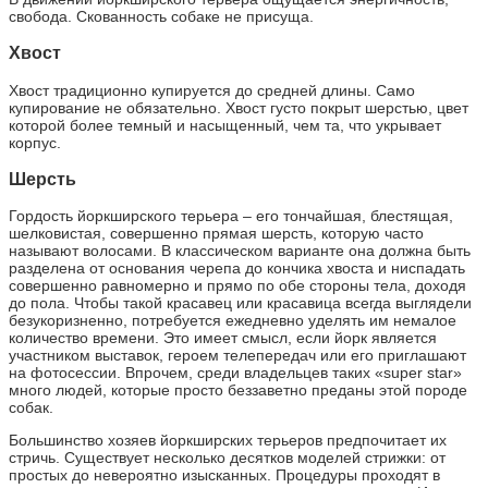
свобода. Скованность собаке не присуща.
Хвост
Хвост традиционно купируется до средней длины. Само
купирование не обязательно. Хвост густо покрыт шерстью, цвет
которой более темный и насыщенный, чем та, что укрывает
корпус.
Шерсть
Гордость йоркширского терьера – его тончайшая, блестящая,
шелковистая, совершенно прямая шерсть, которую часто
называют волосами. В классическом варианте она должна быть
разделена от основания черепа до кончика хвоста и ниспадать
совершенно равномерно и прямо по обе стороны тела, доходя
до пола. Чтобы такой красавец или красавица всегда выглядели
безукоризненно, потребуется ежедневно уделять им немалое
количество времени. Это имеет смысл, если йорк является
участником выставок, героем телепередач или его приглашают
на фотосессии. Впрочем, среди владельцев таких «super star»
много людей, которые просто беззаветно преданы этой породе
собак.
Большинство хозяев йоркширских терьеров предпочитает их
стричь. Существует несколько десятков моделей стрижки: от
простых до невероятно изысканных. Процедуры проходят в