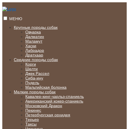
Перейти
к
содержимому
МЕНЮ
Крупные породы собак
Овчарка
Далматин
Маламут
Хаски
Лабрадор
Дратхаар
Средние породы собак
Корги
Шелти
Джек Рассел
Сиба-ину
Пудель
Мальтийская болонка
Мелкие породы собак
Кавалер-кинг-чарльз-спаниель
Американский кокер-спаниель
Московский Дракон
Пекинес
Петербургская орхидея
Терьер
Таксы
Чихуахуа