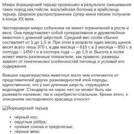
Микро йоркширский терьер произошёл в результате смешивания
таких пород как пэйсли, мальтийская болонка и крайсленд-
терьер. Широкое распространение супер-мини пёсики получили
в конце XX века.
Чистокровная микро собачонка не имеет ограничений в росте и
весе. Она представляет собой суперактивное и дружелюбное
животное с длинной шёрсткой. Средний вес особи обычно
составляет от 1 до 1,5 кг. При этом в возрасте один месяц щенок
весит всего лишь 370 г, в два месяца – 610 г, в 3 месяца – 850 г, в
полгода – 1450 г и в полтора года — до 1,5 кг. Высота в холке
может иметь различные показатели, как правило, размеры
зависят от генетических особенностей питомца и условий его
содержания.
Внешне характеристика животных мало чем отличается от
представителей других разновидностей этой породы,
единственное, что у них длинная шерсть, струящаяся
водопадом. Стандарта на окрас нет, он может быть как
рыжевато-палевым, так и серебристо-стальным. Кроме этого, к
описаниям чистокровного красавца относят:
чёрный нос;
округлые рёбра;
прямая спинка и предплечье;
чёрные веки;