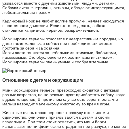
уживаются вместе с другими животными, людьми, детками.
Собачки очень энергичны, активны, обладают интересующимся,
любознательным нравом.
Карликовый йорк не любит долгие прогулки, желает находиться
в постоянном движении. Если этого не делать, собака
становится капризной, нервной, раздражительной.
Йоркширские терьеры относятся к неагрессивным породам, но
даже такая маленькая собака при необходимости сможет
постоять за себя и за хозяина.
Йорки часто гоняются за небольшими птичками, бабочками,
насекомыми. Это обусловлено их охотничьим инстинктом.
Йоркширские терьеры очень умные и сообразительные.
Отношение к детям и окружающим
Мини йоркширские терьеры превосходно сходятся с детками
разных возрастов, но не рекомендуют приобретать собаку, когда
в доме младенец. В противном случае есть вероятность, что
малыш навредит маленькому животному во время игры.
Животные очень плохо переносят разлуку с хозяином и
одиночество, они очень привязываются к детям и своим
владельцам. При этом стоит отметить, что мини йорки
испытывают почти физические страдания при разлуке, но менее