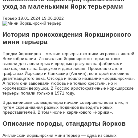
уход за маленькими йорк терьерами
Терьер
19.01.2024
19.06.2022
История происхождения йоркширского
мини терьера
Предки йоркширов – мелкие терьеры-охотники из разных частей
Великобритании. Изначально йоркширского терьера тоже
вывели для ловли крыс и вредных грызунов на фабриках и
шахтах, охоты на барсуков и даже лисиц. Произошло это в
графствах Йоркшир и Ланкашир (Англия), во второй половине
девятнадцатого века. Отсюда и пошло название «йоркширские».
А потом они завоевали любовь не только крестьян, но и
королевской верхушки. В Россию аристократичные йоркширские
терьеры попали только в 1971 году.
В дальнейшем селекционеры начали совершенствовать их, и
путем скрещивания разных подвидов выводить новых
представителей. В том числе и карликового «йорика».
Описание породы, стандарты йорков
Английский йоркширский мини терьер — одна из самых