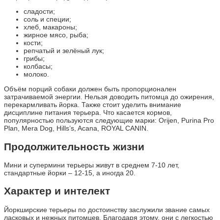
сладости;
соль и специи;
хлеб, макароны;
жирное мясо, рыба;
кости;
репчатый и зелёный лук;
грибы;
колбасы;
молоко.
Объём порций собаки должен быть пропорционален
затрачиваемой энергии. Нельзя доводить питомца до ожирения,
перекармливать йорка. Также стоит уделить внимание
дисциплине питания терьера. Что касается кормов,
популярностью пользуются следующие марки: Orijen, Purina Pro
Plan, Mera Dog, Hills’s, Acana, ROYAL CANIN.
Продолжительность жизни
Мини и супермини терьеры живут в среднем 7-10 лет,
стандартные йорки – 12-15, а иногда 20.
Характер и интелект
Йоркширские терьеры по достоинству заслужили звание самых
ласковых и нежных питомцев. Благодаря этому, они с легкостью