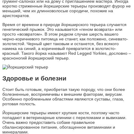
груминг-салонах или на дому с приглашением мастера. Иногда
коротко стриженные йоркширские терьеры производят фурор не
меньший, чем их длинноволосые сородичи, похожие на
аристократов.
Время от времени в природе йоркширского терьера случается
генетический прыжок. Это называется «геном возврата» или
просто «возвратом». В этом редком случае шерсть вашего
черно-коричневого питомца не станет, как положено, синевато-
золотистой. Черный цвет таковым и останется, без всякого
намека на синий, а коричневый превратится в золотисто-
красный. Такого йорка называют Red Legged Yorkies, дословно –
красноногий йоркширский терьер.
Здоровье и болезни
Стоит быть готовым, приобретая такую породу, что они более
болезненные, восприимчивы к внешним факторам, вирусам.
Особенно проблемными областями являются суставы, глаза,
ротовая полость.
Йоркширские терьеры имеют хрупкие кости, поэтому часто
попадают в ветеринарные клиники с переломами и вывихами.
Очень важно предоставить собаке правильное
сбалансированное питание, обогащенное витаминами и
минералами.