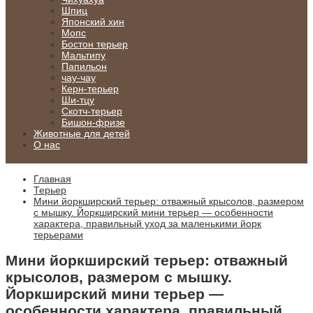
Шпиц
Японский хин
Мопс
Бостон терьер
Мальтипу
Папильон
чау-чау
Керн-терьер
Ши-тцу
Скотч-терьер
Бишон-фризе
Животные для детей
О нас
Главная
Терьер
Мини йоркширский терьер: отважный крысолов, размером
с мышку. Йоркширский мини терьер — особенности
характера, правильный уход за маленькими йорк
терьерами
Мини йоркширский терьер: отважный
крысолов, размером с мышку.
Йоркширский мини терьер —
особенности характера, правильный