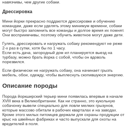
навязчивы, чем другие собаки.
Дрессировка
Мини йорки прекрасно поддаются дрессировке и обучению
командам, даже если уделять этому минимум времени, собаки
могут быстро запомнить все команды и долгое время их помнят.
Они восприимчивы, поэтому обучить животное могут даже дети.
Гулять, дрессировать и нагружать собаку рекомендуют не реже
2-х раз в сутки, хотя бы по 1 часу.
Если есть дача, загородный дом ил планируется выезд на
турбазу, можно брать йорка с собой, чтобы он вдоволь
порезвился.
Если физически не нагружать собаку, она начинает грызть
мебель, обои, одежду, чтобы выплеснуть скопившуюся энергию.
Описание породы
Порода йоркширский терьер мини появилась впервые в начале
XVIII века в Великобритании. Как ни странно, это кукольную
собачонку вывели специально для ловли мелких грызунов,
которые массово обитали в рабочих кварталах и на заводах.
Кроме этого милых питомцев держали для охраны продукции от
крыс на швейных фабриках и часто выпускали для охоты на
вредителей в поля.