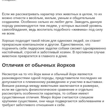
Если же рассматривать характер этих животных в целом, то их
можно отнести к весёлым, милым, умным и общительным
созданиям. Особенно сильно их любят дети. Заводить данную
породу рекомендуется тем людям, у которых высокий уровень
самообладания, ведь воспитать подобного «живчика» под силу
не всем.
Хорошо подходит такой пёсик для одиноких людей, он станет
прекрасным компаньоном и другом. Единственное, что
подчинить себе лидерские задатки собаки сможет одновременно
настойчивый, строгий и заботливый хозяин. В противном случае
животное превратится в главного в доме.
Отличия от обычных йорков
Несмотря на то что йорк мини и обычный йорк являются
разновидностями одной породы, представители последних не
допускаются к племенному разведению и участию в выставках.
Внешне разница между животными заключается в размерах,
если же сделать физиологическое сравнение и отдельно
рассмотреть особенности характера, то собаки имеют
существенные отличия. Микро йорки считаются слишком
хрупкими существами, они чаще подвергаются заболеваниям и
требуют заботливого отношения к себе.