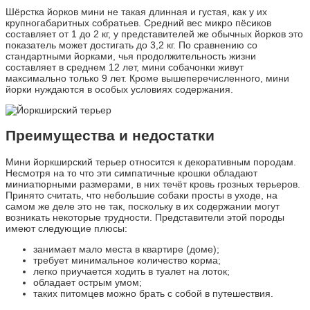
Шёрстка йорков мини не такая длинная и густая, как у их
крупногабаритных собратьев. Средний вес микро пёсиков
составляет от 1 до 2 кг, у представителей же обычных йорков это
показатель может достигать до 3,2 кг. По сравнению со
стандартными йорками, чья продолжительность жизни
составляет в среднем 12 лет, мини собачонки живут
максимально только 9 лет. Кроме вышеперечисленного, мини
йорки нуждаются в особых условиях содержания.
Преимущества и недостатки
Мини йоркширский терьер относится к декоративным породам.
Несмотря на то что эти симпатичные крошки обладают
миниатюрными размерами, в них течёт кровь грозных терьеров.
Принято считать, что небольшие собаки просты в уходе, на
самом же деле это не так, поскольку в их содержании могут
возникать некоторые трудности. Представители этой породы
имеют следующие плюсы:
занимает мало места в квартире (доме);
требует минимальное количество корма;
легко приучается ходить в туалет на лоток;
обладает острым умом;
таких питомцев можно брать с собой в путешествия.