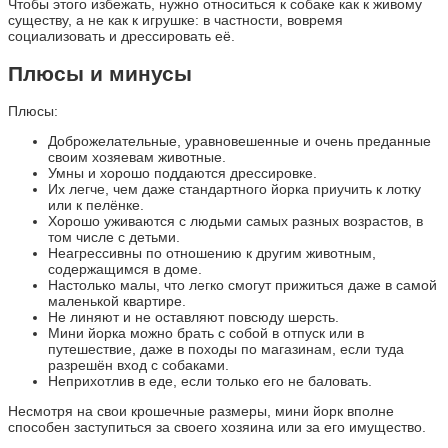
Чтобы этого избежать, нужно относиться к собаке как к живому
существу, а не как к игрушке: в частности, вовремя
социализовать и дрессировать её.
Плюсы и минусы
Плюсы:
Доброжелательные, уравновешенные и очень преданные
своим хозяевам животные.
Умны и хорошо поддаются дрессировке.
Их легче, чем даже стандартного йорка приучить к лотку
или к пелёнке.
Хорошо уживаются с людьми самых разных возрастов, в
том числе с детьми.
Неагрессивны по отношению к другим животным,
содержащимся в доме.
Настолько малы, что легко смогут прижиться даже в самой
маленькой квартире.
Не линяют и не оставляют повсюду шерсть.
Мини йорка можно брать с собой в отпуск или в
путешествие, даже в походы по магазинам, если туда
разрешён вход с собаками.
Неприхотлив в еде, если только его не баловать.
Несмотря на свои крошечные размеры, мини йорк вполне
способен заступиться за своего хозяина или за его имущество.