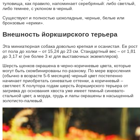
туловища, как правило, напоминает серебряный: либо светлый,
либо темнее, с уклоном в черный.
Существуют и полностью шоколадные, черные, белые или
бронзовые «ерики».
Внешность йоркширского терьера
Эта миниатюрная собака довольно крепкая и осанистая. Ее рост
от пола до холки – от 15,24 до 23 см. Стандартный вес – от 1,81
до 3,17 кг (не более 3 кг для выставочных экземпляров).
Шерсть щенков окрашена в черно-коричневые цвета, которые
могут быть скомбинированы по-разному. По мере взросления
(обычно в возрасте 5-6 месяцев) черный цвет постепенно
начинает приобретать синеватые оттенки, а коричневый –
светлеет. К полутора годам шерсть йоркширского терьера от
загривка до основания хвоста уже имеет темный синевато-
стальной цвет, а морда, грудь и лапы окрашены в насыщенный
золотисто-палевый.