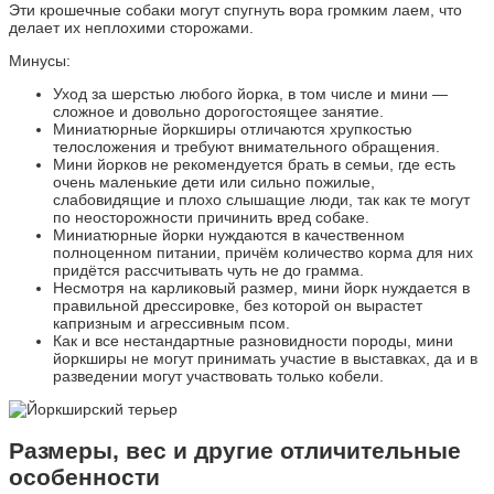
Эти крошечные собаки могут спугнуть вора громким лаем, что
делает их неплохими сторожами.
Минусы:
Уход за шерстью любого йорка, в том числе и мини —
сложное и довольно дорогостоящее занятие.
Миниатюрные йоркширы отличаются хрупкостью
телосложения и требуют внимательного обращения.
Мини йорков не рекомендуется брать в семьи, где есть
очень маленькие дети или сильно пожилые,
слабовидящие и плохо слышащие люди, так как те могут
по неосторожности причинить вред собаке.
Миниатюрные йорки нуждаются в качественном
полноценном питании, причём количество корма для них
придётся рассчитывать чуть не до грамма.
Несмотря на карликовый размер, мини йорк нуждается в
правильной дрессировке, без которой он вырастет
капризным и агрессивным псом.
Как и все нестандартные разновидности породы, мини
йоркширы не могут принимать участие в выставках, да и в
разведении могут участвовать только кобели.
Размеры, вес и другие отличительные
особенности