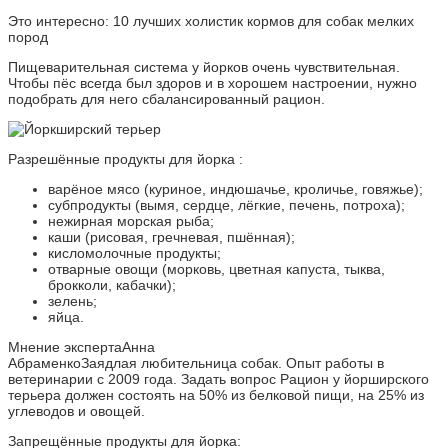
Это интересно: 10 лучших холистик кормов для собак мелких
пород
Пищеварительная система у йорков очень чувствительная.
Чтобы пёс всегда был здоров и в хорошем настроении, нужно
подобрать для него сбалансированный рацион.
Разрешённые продукты для йорка :
варёное мясо (куриное, индюшачье, кроличье, говяжье);
субпродукты (вымя, сердце, лёгкие, печень, потроха);
нежирная морская рыба;
каши (рисовая, гречневая, пшённая);
кисломолочные продукты;
отварные овощи (морковь, цветная капуста, тыква,
брокколи, кабачки);
зелень;
яйца.
Мнение экспертаАнна
АбраменкоЗаядлая любительница собак. Опыт работы в
ветеринарии с 2009 года. Задать вопрос Рацион у йорширского
терьера должен состоять на 50% из белковой пищи, на 25% из
углеводов и овощей.
Запрещённые продукты для йорка: