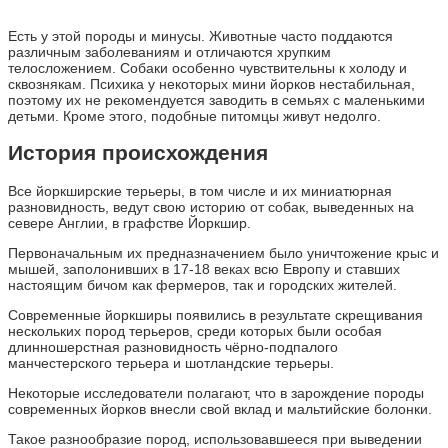
Есть у этой породы и минусы. Животные часто поддаются
различным заболеваниям и отличаются хрупким
телосложением. Собаки особенно чувствительны к холоду и
сквознякам. Психика у некоторых мини йорков нестабильная,
поэтому их не рекомендуется заводить в семьях с маленькими
детьми. Кроме этого, подобные питомцы живут недолго.
История происхождения
Все йоркширские терьеры, в том числе и их миниатюрная
разновидность, ведут свою историю от собак, выведенных на
севере Англии, в графстве Йоркшир.
Первоначальным их предназначением было уничтожение крыс и
мышей, заполонивших в 17-18 веках всю Европу и ставших
настоящим бичом как фермеров, так и городских жителей.
Современные йоркширы появились в результате скрещивания
нескольких пород терьеров, среди которых были особая
длинношерстная разновидность чёрно-подпалого
манчестерского терьера и шотландские терьеры.
Некоторые исследователи полагают, что в зарождение породы
современных йорков внесли свой вклад и мальтийские болонки.
Такое разнообразие пород, использовавшееся при выведении