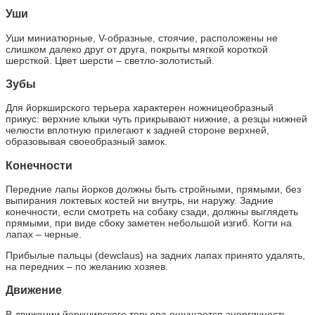
Уши
Уши миниатюрные, V-образные, стоячие, расположены не
слишком далеко друг от друга, покрыты мягкой короткой
шерсткой. Цвет шерсти – светло-золотистый.
Зубы
Для йоркширского терьера характерен ножницеобразный
прикус: верхние клыки чуть прикрывают нижние, а резцы нижней
челюсти вплотную прилегают к задней стороне верхней,
образовывая своеобразный замок.
Конечности
Передние лапы йорков должны быть стройными, прямыми, без
выпирания локтевых костей ни внутрь, ни наружу. Задние
конечности, если смотреть на собаку сзади, должны выглядеть
прямыми, при виде сбоку заметен небольшой изгиб. Когти на
лапах – черные.
Прибылые пальцы (dewclaus) на задних лапах принято удалять,
на передних – по желанию хозяев.
Движение
В движении йоркширского терьера ощущается энергичность,