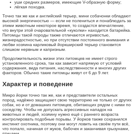
уши средних размеров, имеющие V-образную форму;
лёгкая походка.
Точно так же как и английский терьер, мини собачонки обладают
высокой энергичностью — если не полениться и понаблюдать за
этими животным некоторое время, то создастся впечатление,
что внутри этой очаровательной «куколки» находится батарейка.
Питомцы такой породы также отличаются игривостью,
жизнерадостностью, но при отсутствии постоянного внимания и
любви хозяина карликовый йоркширский терьер становится
слишком нервным и капризным.
Продолжительность жизни этих питомцев не имеет строго
установленного срока, так как зависит напрямую от условий
содержания, вида питания, наследственности и многих других
факторов. Обычно такие питомцы живут от 6 до 9 лет.
Характер и поведение
Микро йорки точно так же, как и представители остальных
пород, надёжно защищают свою территорию не только от других
собак, но и от домашних питомцев, обитающих рядом с ними по
соседству. Чтобы не допускать агрессивных нападок на
животных и людей, хозяину нужно ещё с раннего возраста
контролировать подобные порывы. У йорков также сохранился
инстинкт охотника, поэтому они могут ловить на своём пути всё,
что попало, начиная от жуков, бабочек и заканчивая грызунами,
птицами.