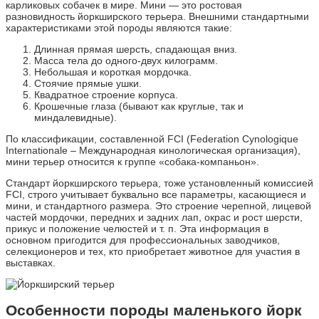
карликовых собачек в мире. Мини — это ростовая
разновидность йоркширского терьера. Внешними стандартными
характеристиками этой породы являются такие:
Длинная прямая шерсть, спадающая вниз.
Масса тела до одного-двух килограмм.
Небольшая и короткая мордочка.
Стоячие прямые ушки.
Квадратное строение корпуса.
Крошечные глаза (бывают как круглые, так и
миндалевидные).
По классификации, составленной FCI (Federation Cynologique
Internationale – Международная кинологическая организация),
мини терьер относится к группе «собака-компаньон».
Стандарт йоркширского терьера, тоже установленный комиссией
FCI, строго учитывает буквально все параметры, касающиеся и
мини, и стандартного размера. Это строение черепной, лицевой
частей мордочки, передних и задних лап, окрас и рост шерсти,
прикус и положение челюстей и т. п. Эта информация в
основном пригодится для профессиональных заводчиков,
селекционеров и тех, кто приобретает животное для участия в
выставках.
Особенности породы маленького йорк