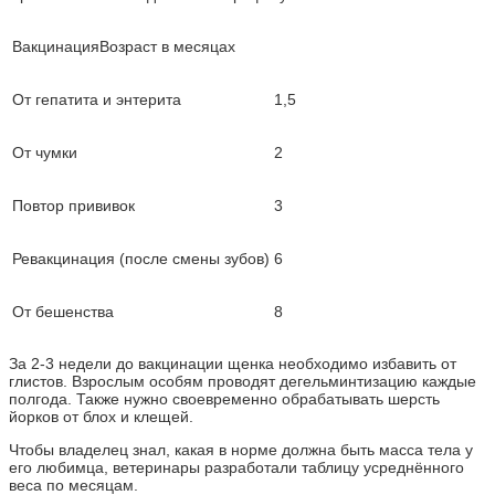
ВакцинацияВозраст в месяцах
От гепатита и энтерита
1,5
От чумки
2
Повтор прививок
3
Ревакцинация (после смены зубов)
6
От бешенства
8
За 2-3 недели до вакцинации щенка необходимо избавить от
глистов. Взрослым особям проводят дегельминтизацию каждые
полгода. Также нужно своевременно обрабатывать шерсть
йорков от блох и клещей.
Чтобы владелец знал, какая в норме должна быть масса тела у
его любимца, ветеринары разработали таблицу усреднённого
веса по месяцам.