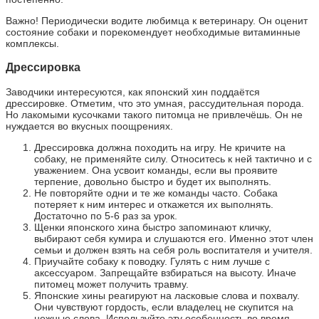
Важно! Периодически водите любимца к ветеринару. Он оценит
состояние собаки и порекомендует необходимые витаминные
комплексы.
Дрессировка
Заводчики интересуются, как японский хин поддаётся
дрессировке. Отметим, что это умная, рассудительная порода.
Но лакомыми кусочками такого питомца не привлечёшь. Он не
нуждается во вкусных поощрениях.
Дрессировка должна походить на игру. Не кричите на
собаку, не применяйте силу. Относитесь к ней тактично и с
уважением. Она усвоит команды, если вы проявите
терпение, довольно быстро и будет их выполнять.
Не повторяйте одни и те же команды часто. Собака
потеряет к ним интерес и откажется их выполнять.
Достаточно по 5-6 раз за урок.
Щенки японского хина быстро запоминают кличку,
выбирают себя кумира и слушаются его. Именно этот член
семьи и должен взять на себя роль воспитателя и учителя.
Приучайте собаку к поводку. Гулять с ним лучше с
аксессуаром. Запрещайте взбираться на высоту. Иначе
питомец может получить травму.
Японские хины реагируют на ласковые слова и похвалу.
Они чувствуют гордость, если владелец не скупится на
нежные слова. Используйте эту особенность во время