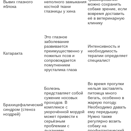
Вывих глазного
неполного замыкания
можно сохранить
яблока
костной ткани
собаке зрение, если
глазницы у хина
вовремя доставить
её в ветеринарную
клинику
Это глазное
заболевание
развивается
Интенсивность и
преимущественно у
необходимость
Катаракта
пожилых псов и
терапии определяет
сопровождается
специалист
помутнением
хрусталика глаза
Во время прогулки
Болезнь
нельзя заставлять
представляет собой
питомца много
сужение носовых
бегать, особенно в
проходов. В
жаркую погоду.
Брахицефалический
комплексе с
Необходимо давать
синдром (стеноз
укорочённой мордой
ему передышку.
ноздрей)
может привести к
Нужно также
серьёзным
регулярно возить
проблемам с
собаку на
дыханием
профилактический