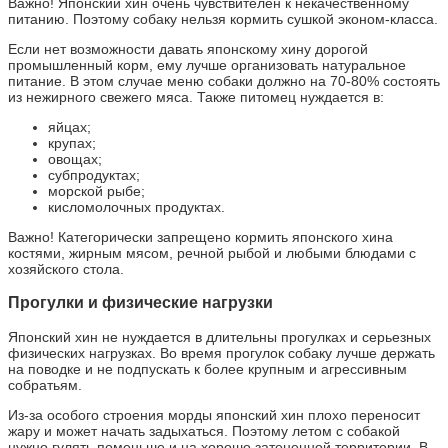
Важно! Японский хин очень чувствителен к некачественному
питанию. Поэтому собаку нельзя кормить сушкой эконом-класса.
Если нет возможности давать японскому хину дорогой
промышленный корм, ему лучше организовать натуральное
питание. В этом случае меню собаки должно на 70-80% состоять
из нежирного свежего мяса. Также питомец нуждается в:
яйцах;
крупах;
овощах;
субпродуктах;
морской рыбе;
кисломолочных продуктах.
Важно! Категорически запрещено кормить японского хина
костями, жирным мясом, речной рыбой и любыми блюдами с
хозяйского стола.
Прогулки и физические нагрузки
Японский хин не нуждается в длительны прогулках и серьезных
физических нагрузках. Во время прогулок собаку лучше держать
на поводке и не подпускать к более крупным и агрессивным
собратьям.
Из-за особого строения морды японский хин плохо переносит
жару и может начать задыхаться. Поэтому летом с собакой
нужно гулять поменьше и на хорошо затененной территории. В