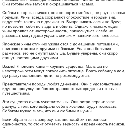
Они готовы умываться и охорашиваться часами.
Собаки не проказничают, они не портят мебель, не рвут в клочья
подушки. Хины всегда сохраняют спокойствие и гордый вид,
ведут себя тактично и деликатно. Выпрашивать ласки не будут,
но позволят себя погладить и обнять. Однако к незнакомцам
хины проявляют настороженность, прикоснуться к себе не
разрешат, могут даже укусить слишком навязчивого человека.
Японские хины отлично уживаются с домашними питомцами,
поиграют с котом и другими собаками. Если она больших
размеров, это не смутит малыша. Будьте уверены, они скоро
станут настоящими друзьями.
Важно! Японские хины – хрупкие существа. Малыши по
неосторожности могут покалечить питомца. Брать собачку в дом,
где растут маленькие дети, не рекомендуется.
Представители породы любят движение. Они с удовольствием
идут на прогулку, не боятся транспортных средств и готовы к
путешествиям.
Эти существа очень чувствительны. Они остро переживают
разлуку с тем, кого выбрали себе в хозяева. Будут тосковать.
Собакам нужно знать, что они любимы и нужны.
Если обратиться к вопросу, как японский хин переносит
одиночество, то стоит отметить верность и преданность пёсиков.