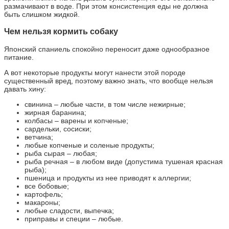
размачивают в воде. При этом консистенция еды не должна
быть слишком жидкой.
Чем нельзя кормить собаку
Японский спаниель спокойно переносит даже однообразное
питание.
А вот некоторые продукты могут нанести этой породе
существенный вред, поэтому важно знать, что вообще нельзя
давать хину:
свинина – любые части, в том числе нежирные;
жирная баранина;
колбасы – варены и копченые;
сардельки, сосиски;
ветчина;
любые копченые и соленые продукты;
рыба сырая – любая;
рыба речная – в любом виде (допустима тушеная красная
рыба);
пшеница и продукты из нее приводят к аллергии;
все бобовые;
картофель;
макароны;
любые сладости, выпечка;
приправы и специи – любые.