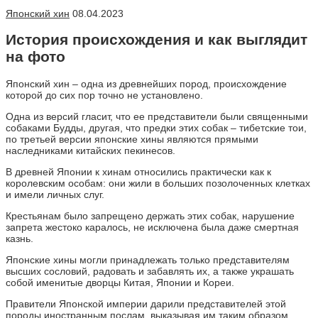
Японский хин
08.04.2023
История происхождения и как выглядит
на фото
Японский хин – одна из древнейших пород, происхождение
которой до сих пор точно не установлено.
Одна из версий гласит, что ее представители были священными
собаками Будды, другая, что предки этих собак – тибетские тои,
по третьей версии японские хины являются прямыми
наследниками китайских пекинесов.
В древней Японии к хинам относились практически как к
королевским особам: они жили в больших позолоченных клетках
и имели личных слуг.
Крестьянам было запрещено держать этих собак, нарушение
запрета жестоко каралось, не исключена была даже смертная
казнь.
Японские хины могли принадлежать только представителям
высших сословий, радовать и забавлять их, а также украшать
собой именитые дворцы Китая, Японии и Кореи.
Правители Японской империи дарили представителей этой
породы иностранным послам, выказывая им таким образом