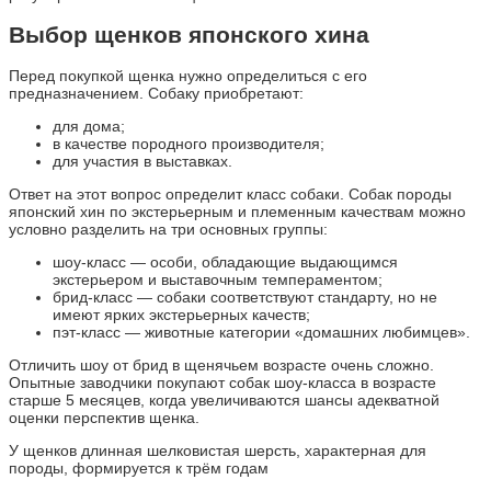
Выбор щенков японского хина
Перед покупкой щенка нужно определиться с его
предназначением. Собаку приобретают:
для дома;
в качестве породного производителя;
для участия в выставках.
Ответ на этот вопрос определит класс собаки. Собак породы
японский хин по экстерьерным и племенным качествам можно
условно разделить на три основных группы:
шоу-класс — особи, обладающие выдающимся
экстерьером и выставочным темпераментом;
брид-класс — собаки соответствуют стандарту, но не
имеют ярких экстерьерных качеств;
пэт-класс — животные категории «домашних любимцев».
Отличить шоу от брид в щенячьем возрасте очень сложно.
Опытные заводчики покупают собак шоу-класса в возрасте
старше 5 месяцев, когда увеличиваются шансы адекватной
оценки перспектив щенка.
У щенков длинная шелковистая шерсть, характерная для
породы, формируется к трём годам