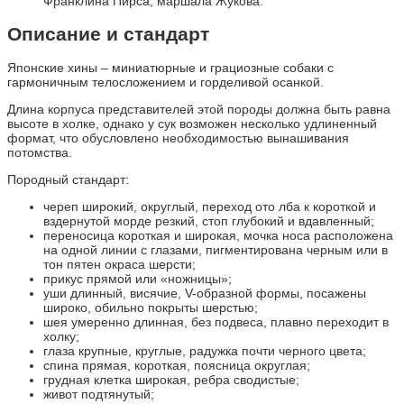
Франклина Пирса, маршала Жукова.
Описание и стандарт
Японские хины – миниатюрные и грациозные собаки с
гармоничным телосложением и горделивой осанкой.
Длина корпуса представителей этой породы должна быть равна
высоте в холке, однако у сук возможен несколько удлиненный
формат, что обусловлено необходимостью вынашивания
потомства.
Породный стандарт:
череп широкий, округлый, переход ото лба к короткой и
вздернутой морде резкий, стоп глубокий и вдавленный;
переносица короткая и широкая, мочка носа расположена
на одной линии с глазами, пигментирована черным или в
тон пятен окраса шерсти;
прикус прямой или «ножницы»;
уши длинный, висячие, V-образной формы, посажены
широко, обильно покрыты шерстью;
шея умеренно длинная, без подвеса, плавно переходит в
холку;
глаза крупные, круглые, радужка почти черного цвета;
спина прямая, короткая, поясница округлая;
грудная клетка широкая, ребра сводистые;
живот подтянутый;