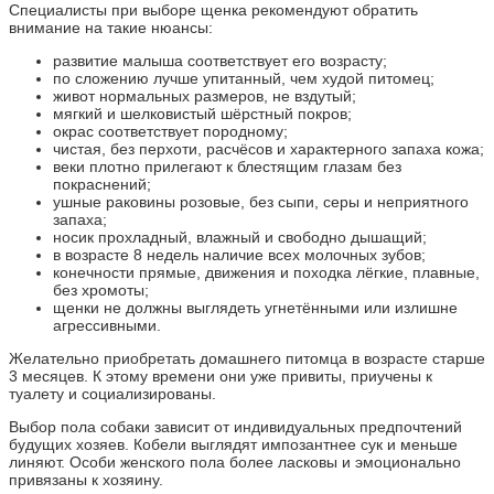
Специалисты при выборе щенка рекомендуют обратить
внимание на такие нюансы:
развитие малыша соответствует его возрасту;
по сложению лучше упитанный, чем худой питомец;
живот нормальных размеров, не вздутый;
мягкий и шелковистый шёрстный покров;
окрас соответствует породному;
чистая, без перхоти, расчёсов и характерного запаха кожа;
веки плотно прилегают к блестящим глазам без
покраснений;
ушные раковины розовые, без сыпи, серы и неприятного
запаха;
носик прохладный, влажный и свободно дышащий;
в возрасте 8 недель наличие всех молочных зубов;
конечности прямые, движения и походка лёгкие, плавные,
без хромоты;
щенки не должны выглядеть угнетёнными или излишне
агрессивными.
Желательно приобретать домашнего питомца в возрасте старше
3 месяцев. К этому времени они уже привиты, приучены к
туалету и социализированы.
Выбор пола собаки зависит от индивидуальных предпочтений
будущих хозяев. Кобели выглядят импозантнее сук и меньше
линяют. Особи женского пола более ласковы и эмоционально
привязаны к хозяину.