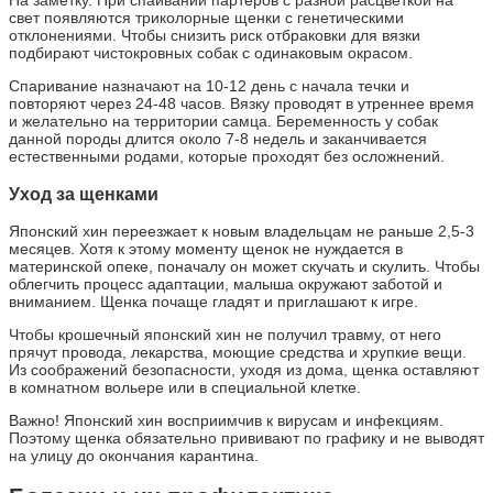
На заметку. При спаивании партеров с разной расцветкой на
свет появляются триколорные щенки с генетическими
отклонениями. Чтобы снизить риск отбраковки для вязки
подбирают чистокровных собак с одинаковым окрасом.
Спаривание назначают на 10-12 день с начала течки и
повторяют через 24-48 часов. Вязку проводят в утреннее время
и желательно на территории самца. Беременность у собак
данной породы длится около 7-8 недель и заканчивается
естественными родами, которые проходят без осложнений.
Уход за щенками
Японский хин переезжает к новым владельцам не раньше 2,5-3
месяцев. Хотя к этому моменту щенок не нуждается в
материнской опеке, поначалу он может скучать и скулить. Чтобы
облегчить процесс адаптации, малыша окружают заботой и
вниманием. Щенка почаще гладят и приглашают к игре.
Чтобы крошечный японский хин не получил травму, от него
прячут провода, лекарства, моющие средства и хрупкие вещи.
Из соображений безопасности, уходя из дома, щенка оставляют
в комнатном вольере или в специальной клетке.
Важно! Японский хин восприимчив к вирусам и инфекциям.
Поэтому щенка обязательно прививают по графику и не выводят
на улицу до окончания карантина.