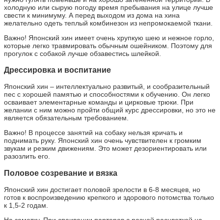
холодную или сырую погоду время пребывания на улице лучше
свести к минимуму. А перед выходом из дома на хина
желательно одеть теплый комбинезон из непромокаемой ткани.
Важно! Японский хин имеет очень хрупкую шею и нежное горло,
которые легко травмировать обычным ошейником. Поэтому для
прогулок с собакой лучше обзавестись шлейкой.
Дрессировка и воспитание
Японский хин – интеллектуально развитый, и сообразительный
пес с хорошей памятью и способностями к обучению. Он легко
осваивает элементарные команды и цирковые трюки. При
желании с ним можно пройти общий курс дрессировки, но это не
является обязательным требованием.
Важно! В процессе занятий на собаку нельзя кричать и
поднимать руку. Японский хин очень чувствителен к громким
звукам и резким движениям. Это может дезориентировать или
разозлить его.
Половое созревание и вязка
Японский хин достигает половой зрелости в 6-8 месяцев, но
готов к воспроизведению крепкого и здорового потомства только
к 1,5-2 годам.