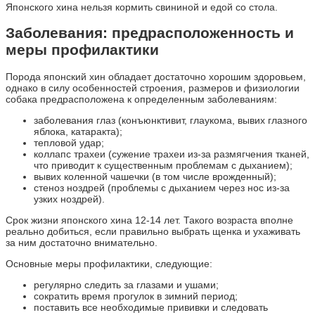
Японского хина нельзя кормить свининой и едой со стола.
Заболевания: предрасположенность и
меры профилактики
Порода японский хин обладает достаточно хорошим здоровьем,
однако в силу особенностей строения, размеров и физиологии
собака предрасположена к определенным заболеваниям:
заболевания глаз (конъюнктивит, глаукома, вывих глазного
яблока, катаракта);
тепловой удар;
коллапс трахеи (сужение трахеи из-за размягчения тканей,
что приводит к существенным проблемам с дыханием);
вывих коленной чашечки (в том числе врожденный);
стеноз ноздрей (проблемы с дыханием через нос из-за
узких ноздрей).
Срок жизни японского хина 12-14 лет. Такого возраста вполне
реально добиться, если правильно выбрать щенка и ухаживать
за ним достаточно внимательно.
Основные меры профилактики, следующие:
регулярно следить за глазами и ушами;
сократить время прогулок в зимний период;
поставить все необходимые прививки и следовать