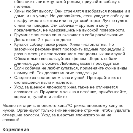
обеспечить питомцу такой режим, приучайте собаку к
пелёнке.
Хины любят высоту. Они стремятся взобраться повыше и в
доме, и на улице. Не удивляйтесь, если увидите собаку на
шкафу вместе с котом или на детской горке. Лучше гулять
с ним на поводке. Эти собачки – хрупкие и могут
покалечиться, не удержавшись на высокой поверхности.
Груминг японского хина включает в себя расчёсывание.
Достаточно 2-х раз в неделю.
Купают собаку также редко. Хины чистоплотны. Но
заводчики рекомендуют проводить водные процедуры 2
раза в месяц с использованием специальных шампуней.
Обязательно воспользуйтесь феном. Шерсть собаки
длинная, долго сохнет. Любимец может простудиться.
Если собачка не любит купаться, применяйте сухие виды
шампуней. Так делают многие владельцы.
Следите за состоянием глаз и ушей. Протирайте их от
скопившейся пыли и налётов.
Уход за щенком японского хина также не отличается
сложностью. Приучите малыша к пелёнке, причёсывайте,
кормите, гуляйте и любите.
Можно ли стричь японского хина?Стрижка японскому хину не
нужна. Организуют только гигиенические стрижки, чтобы удалить
отмершие волоски. Уход за шерстью японского хина не
сложный.
Кормление