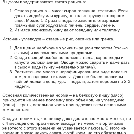
В целом придерживаются такого рациона:
Основа рациона – мясо: сырая говядина, телятина. Если
давать индейку или курицу, то только грудку в отварном
виде. Можно 1-2 раза в неделю заменять отварными
говяжьими субпродуктами: печень, сердце, легкие.
Из мяса японскому хину дают говядину или телятину.
Источник углеводов – отварные рис, овсянка или гречка.
Для щенка необходимо усилить рацион творогом (только
сырым) и кисломолочными продуктами.
Среди овощей особенно полезны тыква, корнеплоды и
капуста белокочанная. Овощи можно сварить и даже дать
в сыром виде (тыкву желательно запечь).
Растительное масло в нерафинированном виде полезно
тем, что содержит витамины. Дают не более половины
чайной ложки в день, курс – неделя, затем перерыв на 2-3
недели.
Основная количественная норма – на белковую пищу (мясо)
приходится не менее половину всех объемов, на углеводную
(каши) – треть, остальная часть принадлежит всем основными
компонентам.
Следует понимать, что щенку дают достаточно много молока, но
с 4 месяцев оно практически выходит из меню – в организме
животного с этого времени не усваивается лактоза. С этого же
времени можно начать давать сухой корм, но его обязательно