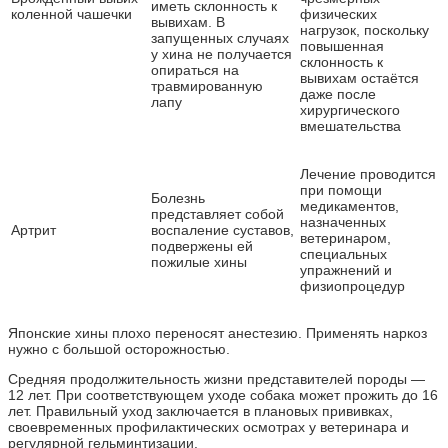
иметь склонность к
коленной чашечки
физических
вывихам. В
нагрузок, поскольку
запущенных случаях
повышенная
у хина не получается
склонность к
опираться на
вывихам остаётся
травмированную
даже после
лапу
хирургического
вмешательства
Лечение проводится
при помощи
Болезнь
медикаментов,
представляет собой
назначенных
Артрит
воспаление суставов,
ветеринаром,
подвержены ей
специальных
пожилые хины
упражнений и
физиопроцедур
Японские хины плохо переносят анестезию. Применять наркоз
нужно с большой осторожностью.
Средняя продолжительность жизни представителей породы —
12 лет. При соответствующем уходе собака может прожить до 16
лет. Правильный уход заключается в плановых прививках,
своевременных профилактических осмотрах у ветеринара и
регулярной гельминтизации.