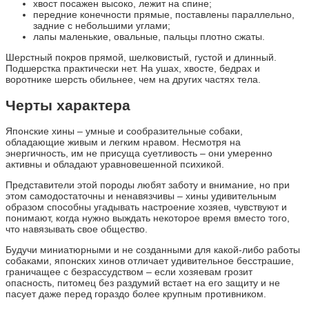
хвост посажен высоко, лежит на спине;
передние конечности прямые, поставлены параллельно,
задние с небольшими углами;
лапы маленькие, овальные, пальцы плотно сжаты.
Шерстный покров прямой, шелковистый, густой и длинный.
Подшерстка практически нет. На ушах, хвосте, бедрах и
воротнике шерсть обильнее, чем на других частях тела.
Черты характера
Японские хины – умные и сообразительные собаки,
обладающие живым и легким нравом. Несмотря на
энергичность, им не присуща суетливость – они умеренно
активны и обладают уравновешенной психикой.
Представители этой породы любят заботу и внимание, но при
этом самодостаточны и ненавязчивы – хины удивительным
образом способны угадывать настроение хозяев, чувствуют и
понимают, когда нужно выждать некоторое время вместо того,
что навязывать свое общество.
Будучи миниатюрными и не созданными для какой-либо работы
собаками, японских хинов отличает удивительное бесстрашие,
граничащее с безрассудством – если хозяевам грозит
опасность, питомец без раздумий встает на его защиту и не
пасует даже перед гораздо более крупным противником.