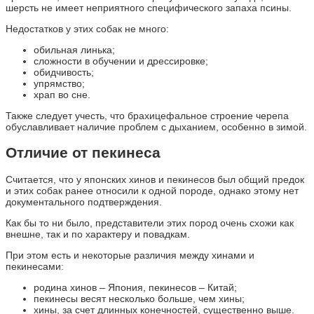
шерсть не имеет неприятного специфического запаха псины.
Недостатков у этих собак не много:
обильная линька;
сложности в обучении и дрессировке;
обидчивость;
упрямство;
храп во сне.
Также следует учесть, что брахицефальное строение черепа
обуславливает наличие проблем с дыханием, особенно в зимой.
Отличие от пекинеса
Считается, что у японских хинов и пекинесов был общий предок
и этих собак ранее относили к одной породе, однако этому нет
документального подтверждения.
Как бы то ни было, представители этих пород очень схожи как
внешне, так и по характеру и повадкам.
При этом есть и некоторые различия между хинами и
пекинесами:
родина хинов – Япония, пекинесов – Китай;
пекинесы весят несколько больше, чем хины;
хины, за счет длинных конечностей, существенно выше.