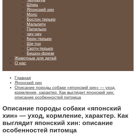
Шпиц
Японский хин
Мопс
Бостон терьер
Мальтипу
Папильон
чау-чау
Керн-терьер
Ши-тцу
Скотч-терьер
Бишон-фризе
Животные для детей
О нас
Главная
Японский хин
Описание породы собаки «японский хин» — уход,
кормление, характер. Как выглядит японский хин:
описание особенностей питомца
Описание породы собаки «японский
хин» — уход, кормление, характер. Как
выглядит японский хин: описание
особенностей питомца