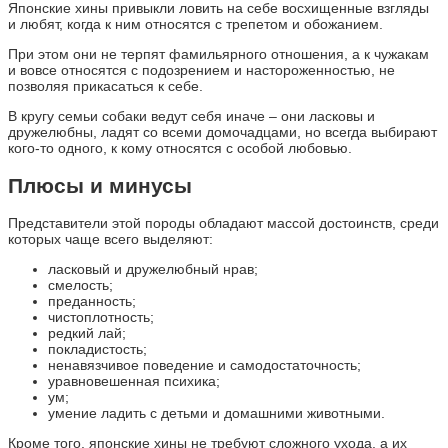
Японские хины привыкли ловить на себе восхищенные взгляды
и любят, когда к ним относятся с трепетом и обожанием.
При этом они не терпят фамильярного отношения, а к чужакам
и вовсе относятся с подозрением и настороженностью, не
позволяя прикасаться к себе.
В кругу семьи собаки ведут себя иначе – они ласковы и
дружелюбны, ладят со всеми домочадцами, но всегда выбирают
кого-то одного, к кому относятся с особой любовью.
Плюсы и минусы
Представители этой породы обладают массой достоинств, среди
которых чаще всего выделяют:
ласковый и дружелюбный нрав;
смелость;
преданность;
чистоплотность;
редкий лай;
покладистость;
ненавязчивое поведение и самодостаточность;
уравновешенная психика;
ум;
умение ладить с детьми и домашними животными.
Кроме того, японские хины не требуют сложного ухода, а их