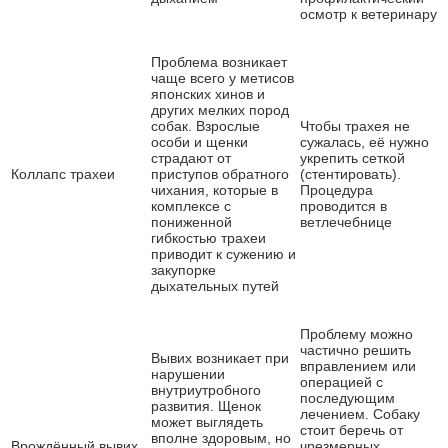
осмотр к ветеринару
Проблема возникает
чаще всего у метисов
японских хинов и
других мелких пород
собак. Взрослые
Чтобы трахея не
особи и щенки
сужалась, её нужно
страдают от
укрепить сеткой
Коллапс трахеи
приступов обратного
(стентировать).
чихания, которые в
Процедура
комплексе с
проводится в
пониженной
ветлечебнице
гибкостью трахеи
приводит к сужению и
закупорке
дыхательных путей
Проблему можно
частично решить
Вывих возникает при
вправлением или
нарушении
операцией с
внутриутробного
последующим
развития. Щенок
лечением. Собаку
может выглядеть
стоит беречь от
вполне здоровым, но
Врождённый вывих
чрезмерных