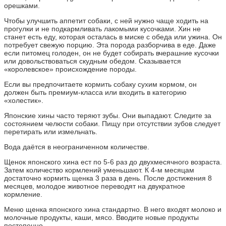
орешками.
Чтобы улучшить аппетит собаки, с ней нужно чаще ходить на
прогулки и не подкармливать лакомыми кусочками. Хин не
станет есть еду, которая осталась в миске с обеда или ужина. Он
потребует свежую порцию. Эта порода разборчива в еде. Даже
если питомец голоден, он не будет собирать вчерашние кусочки
или довольствоваться скудным обедом. Сказывается
«королевское» происхождение породы.
Если вы предпочитаете кормить собаку сухим кормом, он
должен быть премиум-класса или входить в категорию
«холестик».
Японские хины часто теряют зубы. Они выпадают. Следите за
состоянием челюсти собаки. Пищу при отсутствии зубов следует
перетирать или измельчать.
Вода даётся в неограниченном количестве.
Щенок японского хина ест по 5-6 раз до двухмесячного возраста.
Затем количество кормлений уменьшают. К 4-м месяцам
достаточно кормить щенка 3 раза в день. После достижения 8
месяцев, молодое животное переводят на двукратное
кормление.
Меню щенка японского хина стандартно. В него входят молоко и
молочные продукты, каши, мясо. Вводите новые продукты
постепенно.