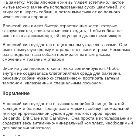
На заметку. Чтобы японский хин выглядел эстетично, частое
мытье можно заменить использованием сухих шампуней. Их
втирают в шерсть собаки, а потом вычесывают до полного
исчезновения порошка.
Японский хин имеет быстро отрастающие когти, которые
закручиваются, слоятся и мешают ходить. Чтобы собака не
испытывала дискомфорт, ей регулярно делают «маникюр».
Японский хин нуждается в тщательном уходе за глазами. Они
имеют выпуклую форму и страдают от пыли и грязи. Несколько
раз в неделю глаза собаки протирают ватным диском,
смоченным травяным отваром.
Висячие уши японского хина плохо вентилируются. Чтобы
внутри не создавалась благоприятная среда для бактерий,
раковину собаки нужно систематически протирать ватным
тампоном, увлажненным специальным лосьоном.
Кормление
Японский хин нуждается в высококалорийной пище, богатой
кальцием и белком. Проще всего кормить собаку премиальной
или суперпремиальной сушкой для мелких пород, вроде
Belcando, Brit Care или Carnilove. Она проста в использовании и
содержит весь витаминно-минеральный комплекс, необходимый
для здоровья животного.