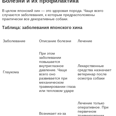
Болезни и их профилактика
В целом японский хин — это здоровая порода. Чаще всего
случаются заболевания, к которым предрасположены
практически все декоративные собаки.
Таблица: заболевания японского хина
Заболевание
Описание болезни
Лечение
При этом
заболевании
повышается
внутриглазное
Лекарственные
давление. Чаще
средства назначает
Глаукома
всего оно
ветеринар после
развивается при
осмотра собаки
механическом
травмировании глаза
или тепловом ударе
Лечение только
оперативное. При
первичном
Возникает из-за
травмировании