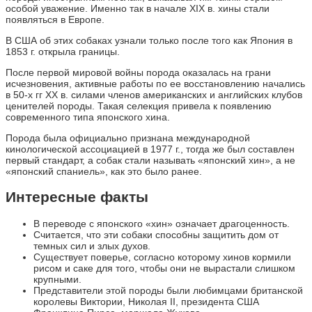
особой уважение. Именно так в начале XIX в. хины стали
появляться в Европе.
В США об этих собаках узнали только после того как Япония в
1853 г. открыла границы.
После первой мировой войны порода оказалась на грани
исчезновения, активные работы по ее восстановлению начались
в 50-х гг XX в. силами членов американских и английских клубов
ценителей породы. Такая селекция привела к появлению
современного типа японского хина.
Порода была официально признана международной
кинологической ассоциацией в 1977 г., тогда же был составлен
первый стандарт, а собак стали называть «японский хин», а не
«японский спаниель», как это было ранее.
Интересные факты
В переводе с японского «хин» означает драгоценность.
Считается, что эти собаки способны защитить дом от
темных сил и злых духов.
Существует поверье, согласно которому хинов кормили
рисом и саке для того, чтобы они не вырастали слишком
крупными.
Представители этой породы были любимцами британской
королевы Виктории, Николая II, президента США