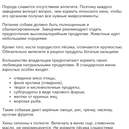
Порода славится отсутствием аппетита. Поэтому каждого
заводчика волнует вопрос, чем кормить японского хина, чтобы
его организм получал все нужные микроэлементы.
Питание собаки должно быть полноценным и
сбалансированным. Заводчики рекомендуют отдать
предпочтение высококалорийным продуктам. Животные едят
небольшими порциями.
Кроме того, кости породистого пёсика, отличаются хрупкостью.
Обязательно включите в рацион продукты богатые кальцием.
Большинство владельцев предпочитают кормить своих
любимцев натуральными продуктами. В стандартное меню
взрослых особях входят:
отварное мясо птицы;
филе кролика (отварное);
творог и кисломолочные продукты;
субпродукты в виде парового фарша;
желтки от куриных яиц;
морская рыба.
Также собакам дают варёные овощи, рис, гречку, овсянку,
кусочки фруктов.
Хины склонны к полноте. Включать в меню сыр, сливочное
масло, не рекомендуется. Не кормите пёсика сладостями,