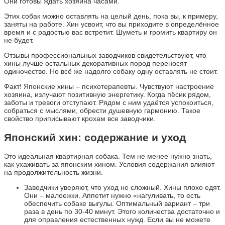
Они готовы ждать хозяина часами.
Этих собак можно оставлять на целый день, пока вы, к примеру,
заняты на работе. Хин усвоит, что вы приходите в определённое
время и с радостью вас встретит. Шуметь и громить квартиру он
не будет.
Отзывы профессиональных заводчиков свидетельствуют, что
хины лучше остальных декоративных пород переносят
одиночество. Но всё же надолго собаку одну оставлять не стоит.
Факт! Японские хины – психотерапевты. Чувствуют настроение
хозяина, излучают позитивную энергетику. Когда пёсик рядом,
заботы и тревоги отступают. Рядом с ним удаётся успокоиться,
собраться с мыслями, обрести душевную гармонию. Такое
свойство приписывают крохам все заводчики.
Японский хин: содержание и уход
Это идеальная квартирная собака. Тем не менее нужно знать,
как ухаживать за японским хином. Условия содержания влияют
на продолжительность жизни.
Заводчики уверяют, что уход не сложный. Хины плохо едят.
Они – малоежки. Аппетит нужно «нагуливать, то есть
обеспечить собаке выгулы. Оптимальный вариант – три
раза в день по 30-40 минут. Этого количества достаточно и
для оправления естественных нужд. Если вы не можете