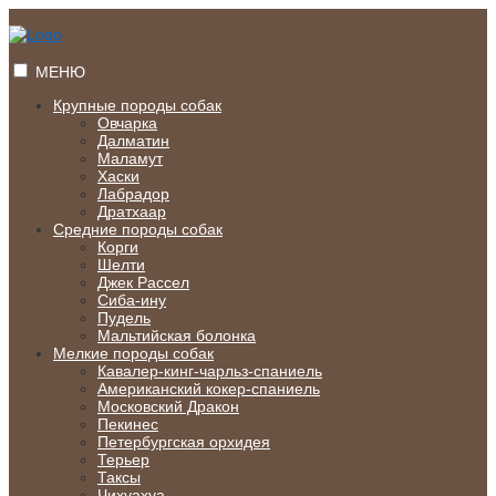
Перейти
к
содержимому
МЕНЮ
Крупные породы собак
Овчарка
Далматин
Маламут
Хаски
Лабрадор
Дратхаар
Средние породы собак
Корги
Шелти
Джек Рассел
Сиба-ину
Пудель
Мальтийская болонка
Мелкие породы собак
Кавалер-кинг-чарльз-спаниель
Американский кокер-спаниель
Московский Дракон
Пекинес
Петербургская орхидея
Терьер
Таксы
Чихуахуа