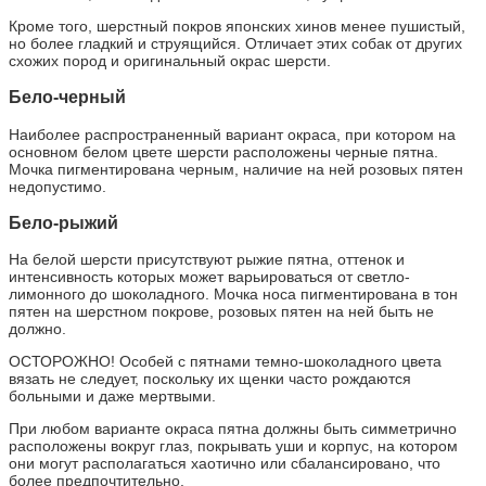
Кроме того, шерстный покров японских хинов менее пушистый,
но более гладкий и струящийся. Отличает этих собак от других
схожих пород и оригинальный окрас шерсти.
Бело-черный
Наиболее распространенный вариант окраса, при котором на
основном белом цвете шерсти расположены черные пятна.
Мочка пигментирована черным, наличие на ней розовых пятен
недопустимо.
Бело-рыжий
На белой шерсти присутствуют рыжие пятна, оттенок и
интенсивность которых может варьироваться от светло-
лимонного до шоколадного. Мочка носа пигментирована в тон
пятен на шерстном покрове, розовых пятен на ней быть не
должно.
ОСТОРОЖНО! Особей с пятнами темно-шоколадного цвета
вязать не следует, поскольку их щенки часто рождаются
больными и даже мертвыми.
При любом варианте окраса пятна должны быть симметрично
расположены вокруг глаз, покрывать уши и корпус, на котором
они могут располагаться хаотично или сбалансировано, что
более предпочтительно.