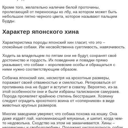
Кроме того, желательно наличие белой проточины,
пролегающей от переносицы ко лбу, на котором может быть
небольшое пятно черного цвета, которое называют пальцем
Будды.
Характер японского хина
Характеристика породы японский хин гласит, что это –
спокойные собаки. Им несвойственна суетливость, навязчивость.
Ходить за владельцем по пятам они не будут, сохранят своё
достоинство и гордость. Их поведение и повадки прямо
указывают, что собаки – королевские особы и обращаться с
ними нужно соответствующим образом.
Собачка японский хин, несмотря на крохотные размеры,
поражает своей отважностью и смелостью. Ретироваться от
противника она не будет и вступит в схватку. Вероятно, из-за
этой особенности они и были избраны талисманом самураев.
Порода проявляет крайнюю степень бесстрашия. Хозяину
следует оградить крохотного воина от «соперников» в виде
животных крупных размеров.
Многие заводчики уверяют, что собака похожа на кошку. Она
даже издаёт лай, напоминающий мяуканье, и шипит, когда чем-
то недовольна. Сходство на этом не заканчивается. Хины –
независимы и свободолюбивы. Поражает чистоплотность собак.