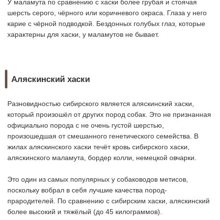
У маламута по сравнению с хаски более грубая и стоячая
шерсть серого, чёрного или коричневого окраса. Глаза у него
карие с чёрной подводкой. Бездонных голубых глаз, которые
характерны для хаски, у маламутов не бывает.
Аляскинский хаски
Разновидностью сибирского является аляскинский хаски,
который произошёл от других пород собак. Это не признанная
официально порода с не очень густой шерстью,
произошедшая от смешанного генетического семейства. В
жилах аляскинского хаски течёт кровь сибирского хаски,
аляскинского маламута, бордер колли, немецкой овчарки.
Это один из самых популярных у собаководов метисов,
поскольку вобрал в себя лучшие качества пород-
прародителей. По сравнению с сибирским хаски, аляскинский
более высокий и тяжёлый (до 45 килограммов).