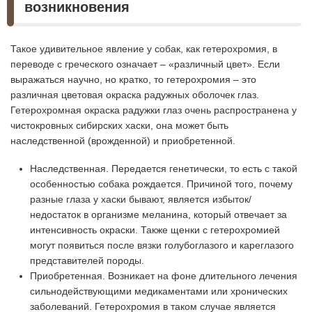
возникновения
Такое удивительное явление у собак, как гетерохромия, в
переводе с греческого означает – «различный цвет». Если
выражаться научно, но кратко, то гетерохромия – это
различная цветовая окраска радужных оболочек глаз.
Гетерохромная окраска радужки глаз очень распространена у
чистокровных сибирских хаски, она может быть
наследственной (врожденной) и приобретенной.
Наследственная. Передается генетически, то есть с такой
особенностью собака рождается. Причиной того, почему
разные глаза у хаски бывают, является избыток/
недостаток в организме меланина, который отвечает за
интенсивность окраски. Также щенки с гетерохромией
могут появиться после вязки голубоглазого и кареглазого
представителей породы.
Приобретенная. Возникает на фоне длительного лечения
сильнодействующими медикаментами или хронических
заболеваний. Гетерохромия в таком случае является