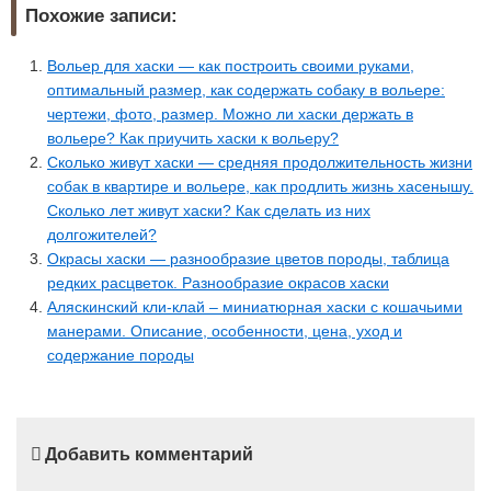
Похожие записи:
Вольер для хаски — как построить своими руками,
оптимальный размер, как содержать собаку в вольере:
чертежи, фото, размер. Можно ли хаски держать в
вольере? Как приучить хаски к вольеру?
Сколько живут хаски — средняя продолжительность жизни
собак в квартире и вольере, как продлить жизнь хасенышу.
Сколько лет живут хаски? Как сделать из них
долгожителей?
Окрасы хаски — разнообразие цветов породы, таблица
редких расцветок. Разнообразие окрасов хаски
Аляскинский кли-клай – миниатюрная хаски с кошачьими
манерами. Описание, особенности, цена, уход и
содержание породы
Добавить комментарий