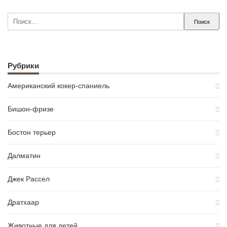
Найти:
Рубрики
Американский кокер-спаниель
Бишон-фризе
Бостон терьер
Далматин
Джек Рассел
Дратхаар
Животные для детей