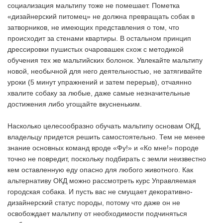
социализация мальтипу тоже не помешает. Пометка
«дизайнерский питомец» не должна превращать собак в
затворников, не имеющих представления о том, что
происходит за стенами квартиры. В остальном принцип
дрессировки пушистых очаровашек схож с методикой
обучения тех же мальтийских болонок. Увлекайте мальтипу
новой, необычной для него деятельностью, не затягивайте
уроки (5 минут упражнений и затем перерыв), отчаянно
хвалите собаку за любые, даже самые незначительные
достижения либо угощайте вкусненьким.
Насколько целесообразно обучать мальтипу основам ОКД,
владельцу придется решить самостоятельно. Тем не менее
знание основных команд вроде «Фу!» и «Ко мне!» породе
точно не повредит, поскольку подбирать с земли неизвестно
кем оставленную еду опасно для любого животного. Как
альтернативу ОКД можно рассмотреть курс Управляемая
городская собака. И пусть вас не смущает декоративно-
дизайнерский статус породы, потому что даже он не
освобождает мальтипу от необходимости подчиняться