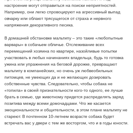
настроение могут отправиться на поиски неприятностей.
Например, они легко спровоцируют на агрессивный выпад
овчарку или облают трясущегося от страха и нервного
напряжения декоративного песика.
В домашней обстановке мальтипу – это такие «любопытные
варвары» в собачьем обличье. Отслеживание всех
перемещений хозяина по квартире, назойливые попытки
участвовать в любых начинаниях владельца, будь то готовка
ужина или упражнения на беговой дорожке, превращают
мальтипу в компанейских, но очень уж любвеобильных
питомцев, не умеющих да и не желающих дозировать
собственные чувства. Следовательно, чтобы собака не
«топила» в своей признательности кого-то одного, ее лучше
брать в семью, где животному придется распределять заряд
позитива между всеми домочадцами. Что же касается
эмоциональности и общительности, в этом плане мальтипу не
стареют. В почтенном 10-летнем возрасте собака будет
встречать вас у двери с тем же восторгом, что и в годы юности.