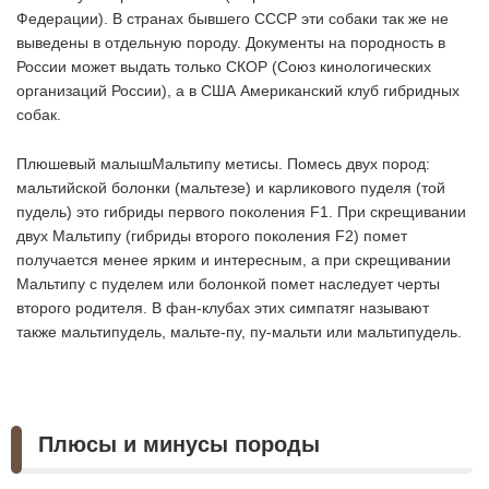
Федерации). В странах бывшего СССР эти собаки так же не
выведены в отдельную породу. Документы на породность в
России может выдать только СКОР (Союз кинологических
организаций России), а в США Американский клуб гибридных
собак.
Плюшевый малышМальтипу метисы. Помесь двух пород:
мальтийской болонки (мальтезе) и карликового пуделя (той
пудель) это гибриды первого поколения F1. При скрещивании
двух Мальтипу (гибриды второго поколения F2) помет
получается менее ярким и интересным, а при скрещивании
Мальтипу с пуделем или болонкой помет наследует черты
второго родителя. В фан-клубах этих симпатяг называют
также мальтипудель, мальте-пу, пу-мальти или мальтипудель.
Плюсы и минусы породы