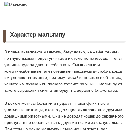
Характер мальтипу
В плане интеллекта мальтипу, безусловно, не «эйнштейны»,
но глупенькими попрыгунчиками их тоже не назовешь – гены
умницы-пуделя дают о себе знать. Смышленые и
коммуникабельные, эти потешные «медвежата» любят, когда
им уделяют внимание, поэтому тискайте песиков в объятьях,
чешите им пузико или ласково трепите за ушки – мальтипу от
такого выражения симпатии будут на вершине блаженства.
В целом метисы болонки и пуделя – неконфликтные и
уживчивые питомцы, охотно делящие жилплощадь с другими
домашними животными. Они не доводят кошек до сердечного
приступа и не соревнуются с другими псами за статус альфы.
При этом на улице мальтипу немножко наглеют и под