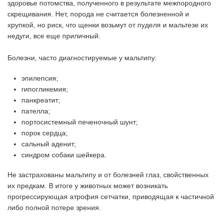
здоровье потомства, полученного в результате межпородного
скрещивания. Нет, порода не считается болезненной и
хрупкой, но риск, что щенки возьмут от пуделя и мальтезе их
недуги, все еще приличный.
Болезни, часто диагностируемые у мальтипу:
эпилепсия;
гипогликемия;
панкреатит;
пателла;
портосистемный печеночный шунт;
порок сердца;
сальный аденит;
синдром собаки шейкера.
Не застрахованы мальтипу и от болезней глаз, свойственных
их предкам. В итоге у животных может возникать
прогрессирующая атрофия сетчатки, приводящая к частичной
либо полной потере зрения.