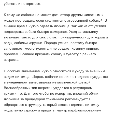
убежать и потеряться.
К тому же собачка не может дать отпор другим животным и
может пострадать, если столкнется с агрессивной собакой. В
зимнее время нужно одевать любимца, так как из отсутствия
подшерстка собака быстро замерзает. Уход за мальтипу
включает: место для сна, лоток, принадлежности для корма и
воды, собачьи игрушки. Порода умная, поэтому быстро
запоминает место туалета и не создает хозяину лишних
проблем. Главное приучить собаку к туалету с раннего
возраста.
С особым вниманием нужно относиться к уходу за внешним
видом питомца. Шерсть собачки не линяет, однако нуждается
в ежедневном вычесывании металлической щеткой.
Волнообразный тип шерсти нуждается в регулярном
тримминге. Для того чтобы не испортить внешний облик
любимца за процедурой тримминга рекомендуется
обращаться к грумеру, который сможет сделать питомцу
модельную стрижку и придать гламур парфюмированием