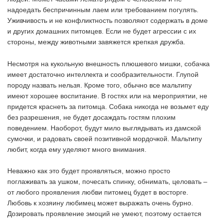
надоедать беспричинным лаем или требованием погулять.
Уживчивость и не конфликтность позволяют содержать в доме
и других домашних питомцев. Если не будет агрессии с их
стороны, между животными завяжется крепкая дружба.
Несмотря на кукольную внешность плюшевого мишки, собачка
имеет достаточно интеллекта и сообразительности. Глупой
породу назвать нельзя. Кроме того, обычно все мальтипу
имеют хорошее воспитание. В гостях или на мероприятии, не
придется краснеть за питомца. Собака никогда не возьмет еду
без разрешения, не будет досаждать гостям плохим
поведением. Наоборот, будут мило выглядывать из дамской
сумочки, и радовать своей позитивной мордочкой. Мальтипу
любит, когда ему уделяют много внимания.
Неважно как это будет проявляться, можно просто
поглаживать за ушком, почесать спинку, обнимать, целовать –
от любого проявления любви питомец будет в восторге.
Любовь к хозяину любимец может выражать очень бурно.
Дозировать проявление эмоций не умеют, поэтому остается