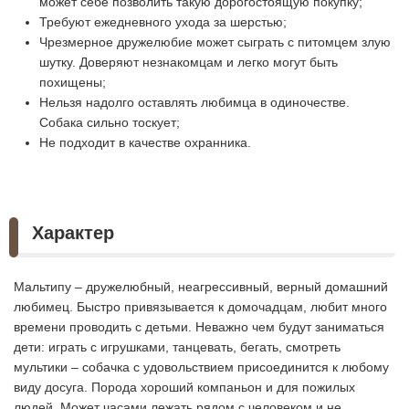
может себе позволить такую дорогостоящую покупку;
Требуют ежедневного ухода за шерстью;
Чрезмерное дружелюбие может сыграть с питомцем злую
шутку. Доверяют незнакомцам и легко могут быть
похищены;
Нельзя надолго оставлять любимца в одиночестве.
Собака сильно тоскует;
Не подходит в качестве охранника.
Характер
Мальтипу – дружелюбный, неагрессивный, верный домашний
любимец. Быстро привязывается к домочадцам, любит много
времени проводить с детьми. Неважно чем будут заниматься
дети: играть с игрушками, танцевать, бегать, смотреть
мультики – собачка с удовольствием присоединится к любому
виду досуга. Порода хороший компаньон и для пожилых
людей. Может часами лежать рядом с человеком и не